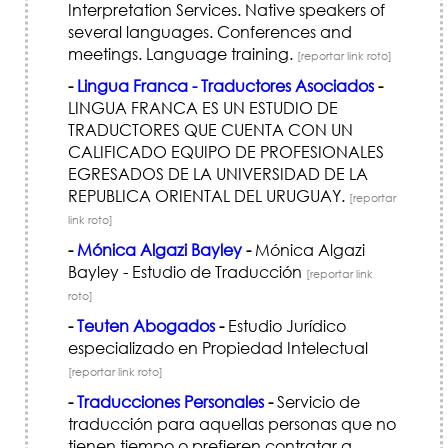
Interpretation Services. Native speakers of
several languages. Conferences and
meetings. Language training.
[reportar link roto]
-
Lingua Franca - Traductores Asociados
-
LINGUA FRANCA ES UN ESTUDIO DE
TRADUCTORES QUE CUENTA CON UN
CALIFICADO EQUIPO DE PROFESIONALES
EGRESADOS DE LA UNIVERSIDAD DE LA
REPUBLICA ORIENTAL DEL URUGUAY.
[reportar
link roto]
-
Mónica Algazi Bayley
-
Mónica Algazi
Bayley - Estudio de Traducción
[reportar link
roto]
-
Teuten Abogados
-
Estudio Jurídico
especializado en Propiedad Intelectual
[reportar link roto]
-
Traducciones Personales
-
Servicio de
traducción para aquellas personas que no
tienen tiempo o prefieren contratar a