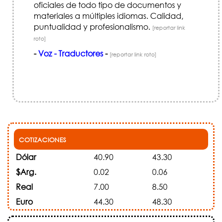
oficiales de todo tipo de documentos y
materiales a múltiples idiomas. Calidad,
puntualidad y profesionalismo.
[reportar link
roto]
-
Voz - Traductores
-
[reportar link roto]
COTIZACIONES
Dólar
40.90
43.30
$Arg.
0.02
0.06
Real
7.00
8.50
Euro
44.30
48.30