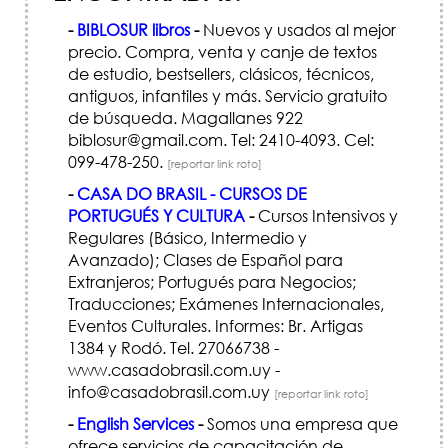
-
BIBLOSUR libros
-
Nuevos y usados al mejor
precio. Compra, venta y canje de textos
de estudio, bestsellers, clásicos, técnicos,
antiguos, infantiles y más. Servicio gratuito
de búsqueda. Magallanes 922
biblosur@gmail.com. Tel: 2410-4093. Cel:
099-478-250.
[reportar link roto]
-
CASA DO BRASIL - CURSOS DE
PORTUGUÉS Y CULTURA
-
Cursos Intensivos y
Regulares (Básico, Intermedio y
Avanzado); Clases de Español para
Extranjeros; Portugués para Negocios;
Traducciones; Exámenes Internacionales,
Eventos Culturales. Informes: Br. Artigas
1384 y Rodó. Tel. 27066738 -
www.casadobrasil.com.uy -
info@casadobrasil.com.uy
[reportar link roto]
-
English Services
-
Somos una empresa que
ofrece servicios de capacitación de