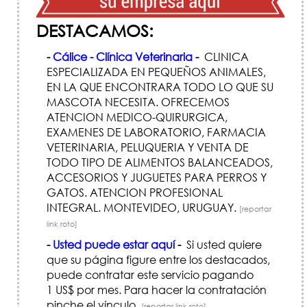
DESTACAMOS:
-
Cálice - Clínica Veterinaria
-
CLINICA
ESPECIALIZADA EN PEQUEÑOS ANIMALES,
EN LA QUE ENCONTRARA TODO LO QUE SU
MASCOTA NECESITA. OFRECEMOS
ATENCION MEDICO-QUIRURGICA,
EXAMENES DE LABORATORIO, FARMACIA
VETERINARIA, PELUQUERIA Y VENTA DE
TODO TIPO DE ALIMENTOS BALANCEADOS,
ACCESORIOS Y JUGUETES PARA PERROS Y
GATOS. ATENCION PROFESIONAL
INTEGRAL. MONTEVIDEO, URUGUAY.
[reportar
link roto]
-
Usted puede estar aquí
-
Si usted quiere
que su página figure entre los destacados,
puede contratar este servicio pagando
1 US$ por mes. Para hacer la contratación
pinche el vínculo.
[reportar link roto]