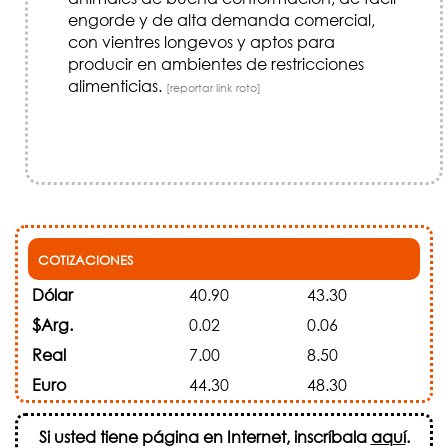
engorde y de alta demanda comercial,
con vientres longevos y aptos para
producir en ambientes de restricciones
alimenticias.
[reportar link roto]
COTIZACIONES
Dólar
40.90
43.30
$Arg.
0.02
0.06
Real
7.00
8.50
Euro
44.30
48.30
Si usted tiene página en Internet, inscríbala
aquí
.