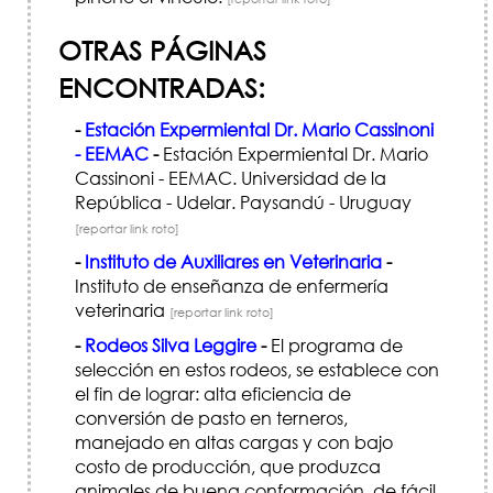
OTRAS PÁGINAS
ENCONTRADAS:
-
Estación Expermiental Dr. Mario Cassinoni
- EEMAC
-
Estación Expermiental Dr. Mario
Cassinoni - EEMAC. Universidad de la
República - Udelar. Paysandú - Uruguay
[reportar link roto]
-
Instituto de Auxiliares en Veterinaria
-
Instituto de enseñanza de enfermería
veterinaria
[reportar link roto]
-
Rodeos Silva Leggire
-
El programa de
selección en estos rodeos, se establece con
el fin de lograr: alta eficiencia de
conversión de pasto en terneros,
manejado en altas cargas y con bajo
costo de producción, que produzca
animales de buena conformación, de fácil