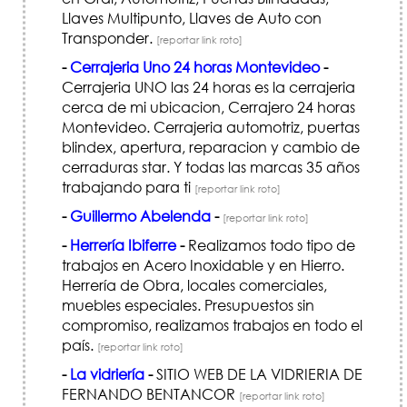
Llaves Multipunto, Llaves de Auto con
Transponder.
[reportar link roto]
-
Cerrajeria Uno 24 horas Montevideo
-
Cerrajeria UNO las 24 horas es la cerrajeria
cerca de mi ubicacion, Cerrajero 24 horas
Montevideo. Cerrajeria automotriz, puertas
blindex, apertura, reparacion y cambio de
cerraduras star. Y todas las marcas 35 años
trabajando para ti
[reportar link roto]
-
Guillermo Abelenda
-
[reportar link roto]
-
Herrería Ibiferre
-
Realizamos todo tipo de
trabajos en Acero Inoxidable y en Hierro.
Herrería de Obra, locales comerciales,
muebles especiales. Presupuestos sin
compromiso, realizamos trabajos en todo el
país.
[reportar link roto]
-
La vidriería
-
SITIO WEB DE LA VIDRIERIA DE
FERNANDO BENTANCOR
[reportar link roto]