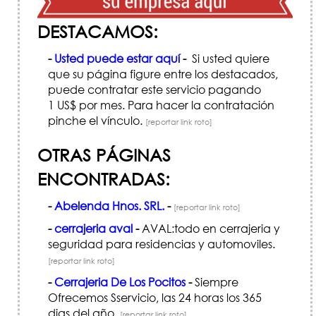
DESTACAMOS:
-
Usted puede estar aquí
-
Si usted quiere
que su página figure entre los destacados,
puede contratar este servicio pagando
1 US$ por mes. Para hacer la contratación
pinche el vínculo.
[reportar link roto]
OTRAS PÁGINAS
ENCONTRADAS:
-
Abelenda Hnos. SRL.
-
[reportar link roto]
-
cerrajeria aval
-
AVAL:todo en cerrajeria y
seguridad para residencias y automoviles.
[reportar link roto]
-
Cerrajeria De Los Pocitos
-
Siempre
Ofrecemos Sservicio, las 24 horas los 365
dias del año.
[reportar link roto]