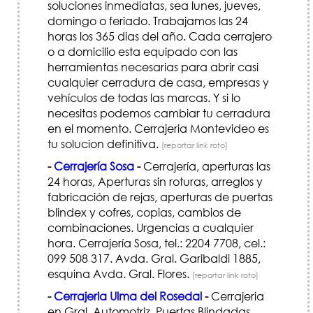
soluciones inmediatas, sea lunes, jueves,
domingo o feriado. Trabajamos las 24
horas los 365 dias del año. Cada cerrajero
o a domicilio esta equipado con las
herramientas necesarias para abrir casi
cualquier cerradura de casa, empresas y
vehículos de todas las marcas. Y si lo
necesitas podemos cambiar tu cerradura
en el momento. Cerrajeria Montevideo es
tu solucion definitiva.
[reportar link roto]
-
Cerrajería Sosa
-
Cerrajería, aperturas las
24 horas, Aperturas sin roturas, arreglos y
fabricación de rejas, aperturas de puertas
blindex y cofres, copias, cambios de
combinaciones. Urgencias a cualquier
hora. Cerrajería Sosa, tel.: 2204 7708, cel.:
099 508 317. Avda. Gral. Garibaldi 1885,
esquina Avda. Gral. Flores.
[reportar link roto]
-
Cerrajeria Ulma del Rosedal
-
Cerrajeria
en Gral, Automotriz, Puertas Blindadas,