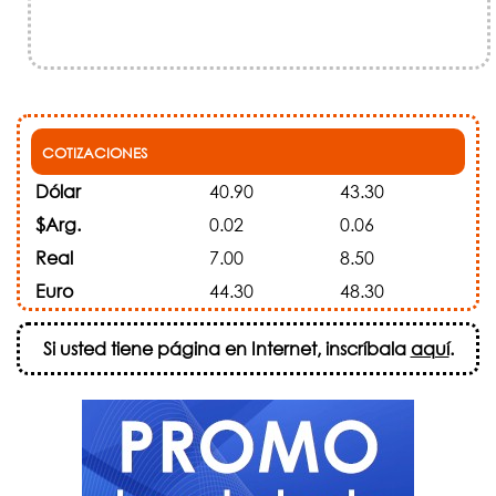
COTIZACIONES
Dólar
40.90
43.30
$Arg.
0.02
0.06
Real
7.00
8.50
Euro
44.30
48.30
Si usted tiene página en Internet, inscríbala
aquí
.