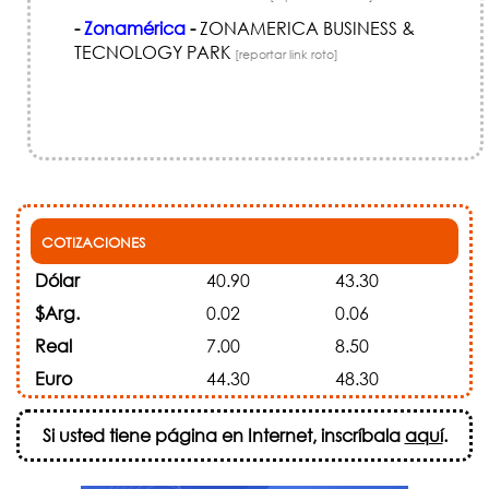
-
Zonamérica
-
ZONAMERICA BUSINESS &
TECNOLOGY PARK
[reportar link roto]
COTIZACIONES
Dólar
40.90
43.30
$Arg.
0.02
0.06
Real
7.00
8.50
Euro
44.30
48.30
Si usted tiene página en Internet, inscríbala
aquí
.