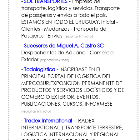
-
SOL TRANSPORTES
-
Empresa de
transporte, logística y servicios. Transporte
de pasajeros y envíos a todo el país.
ESTAMOS EN TODO EL URUGUAY. Inicial -
Clientes - Mudanzas - Transporte de
Pasajeros - Envíos
[reportar link roto]
-
Sucesores de Miguel A. Castro SC
-
Despachantes de Aduana - Comercio
Exterior
[reportar link roto]
-
Todologistica
-
INSCRIBASE EN EL
PRINCIPAL PORTAL DE LOGISTICA DEL
MERCOSUR.EXPOSICION PERMANENTE DE
PRODUCTOS Y SERVICIOS LOGÍSTICOS Y DE
COMERCIO EXTERIOR. EVENTOS.
PUBLICACIONES. CURSOS. INFORMESE
[reportar link roto]
-
Tradex International
-
TRADEX
INTERNATIONAL | TRANSPORTE TERRESTRE,
LOGI­STICA INTERNACIONAL Y REGIONAL,