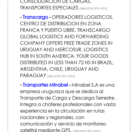
CONSOLIDACION DE CARGAS,
TRANSPORTES ESPECIALES
[reportar link roto]
-
Transcargo
-
OPERADORES LOGISTICOS.
CENTRO DE DISTRIBUCION EN ZONA
FRANCA Y PUERTO LIBRE. TRANSCARGO
GLOBAL LOGISTICS AND FORWARDING
COMPANY OFFERS FREE TRADE ZONES IN
URUGUAY AND MERCOSUR. LOGISITICS
HUB IN SOUTH AMERICA. YOUR GOODS
DISTRIBUTED IN LESS THAN 72 HS IN BRAZIL,
ARGENTINA, CHILE, URUGUAY AND
PARAGUAY
[reportar link roto]
-
Transportes Minabel
-
Minabel S.A es una
empresa uruguaya que se dedica al
Transporte de Carga y Descarga Terrestre .
Integra a chóferes profesionales con vasta
experiencia en la circulación en rutas
nacionales y regionales, con
comunicación y servicio de monitoreo
satelital mediante GPS.
[reportar link roto]