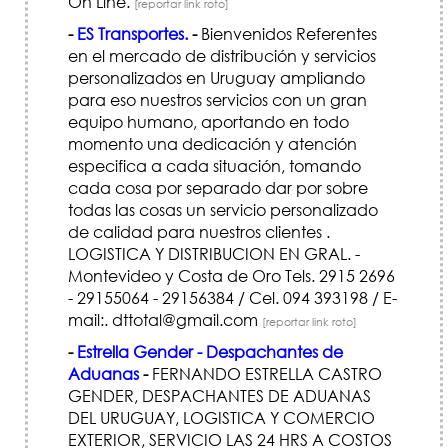
On Line.
[reportar link roto]
-
ES Transportes.
-
Bienvenidos Referentes
en el mercado de distribución y servicios
personalizados en Uruguay ampliando
para eso nuestros servicios con un gran
equipo humano, aportando en todo
momento una dedicación y atención
especifica a cada situación, tomando
cada cosa por separado dar por sobre
todas las cosas un servicio personalizado
de calidad para nuestros clientes .
LOGISTICA Y DISTRIBUCION EN GRAL. -
Montevideo y Costa de Oro Tels. 2915 2696
- 29155064 - 29156384 / Cel. 094 393198 / E-
mail:. dttotal@gmail.com
[reportar link roto]
-
Estrella Gender - Despachantes de
Aduanas
-
FERNANDO ESTRELLA CASTRO
GENDER, DESPACHANTES DE ADUANAS
DEL URUGUAY, LOGISTICA Y COMERCIO
EXTERIOR, SERVICIO LAS 24 HRS A COSTOS