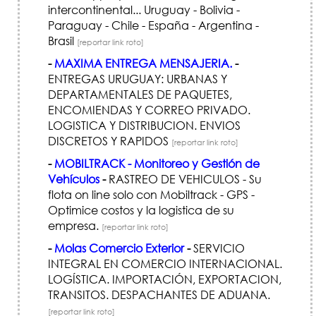
intercontinental... Uruguay - Bolivia -
Paraguay - Chile - España - Argentina -
Brasil
[reportar link roto]
-
MAXIMA ENTREGA MENSAJERIA.
-
ENTREGAS URUGUAY: URBANAS Y
DEPARTAMENTALES DE PAQUETES,
ENCOMIENDAS Y CORREO PRIVADO.
LOGISTICA Y DISTRIBUCION. ENVIOS
DISCRETOS Y RAPIDOS
[reportar link roto]
-
MOBILTRACK - Monitoreo y Gestión de
Vehículos
-
RASTREO DE VEHICULOS - Su
flota on line solo con Mobiltrack - GPS -
Optimice costos y la logistica de su
empresa.
[reportar link roto]
-
Molas Comercio Exterior
-
SERVICIO
INTEGRAL EN COMERCIO INTERNACIONAL.
LOGÍSTICA. IMPORTACIÓN, EXPORTACION,
TRANSITOS. DESPACHANTES DE ADUANA.
[reportar link roto]