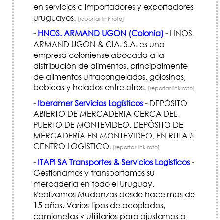
en servicios a importadores y exportadores
uruguayos.
[reportar link roto]
-
HNOS. ARMAND UGON (Colonia)
-
HNOS.
ARMAND UGON & CIA. S.A. es una
empresa coloniense abocada a la
distribución de alimentos, principalmente
de alimentos ultracongelados, golosinas,
bebidas y helados entre otros.
[reportar link roto]
-
Iberamer Servicios Logísticos
-
DEPÓSITO
ABIERTO DE MERCADERÍ­A CERCA DEL
PUERTO DE MONTEVIDEO. DEPÓSITO DE
MERCADERÍ­A EN MONTEVIDEO, EN RUTA 5.
CENTRO LOGÍSTICO.
[reportar link roto]
-
ITAPI SA Transportes & Servicios Logisticos
-
Gestionamos y transportamos su
mercaderia en todo el Uruguay.
Realizamos Mudanzas desde hace mas de
15 años. Varios tipos de acoplados,
camionetas y utilitarios para ajustarnos a