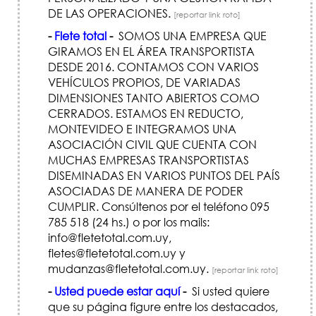
DE LAS OPERACIONES.
[reportar link roto]
-
Flete total
-
SOMOS UNA EMPRESA QUE
GIRAMOS EN EL ÁREA TRANSPORTISTA
DESDE 2016. CONTAMOS CON VARIOS
VEHÍCULOS PROPIOS, DE VARIADAS
DIMENSIONES TANTO ABIERTOS COMO
CERRADOS. ESTAMOS EN REDUCTO,
MONTEVIDEO E INTEGRAMOS UNA
ASOCIACIÓN CIVIL QUE CUENTA CON
MUCHAS EMPRESAS TRANSPORTISTAS
DISEMINADAS EN VARIOS PUNTOS DEL PAÍS
ASOCIADAS DE MANERA DE PODER
CUMPLIR. Consúltenos por el teléfono 095
785 518 (24 hs.) o por los mails:
info@fletetotal.com.uy,
fletes@fletetotal.com.uy y
mudanzas@fletetotal.com.uy.
[reportar link roto]
-
Usted puede estar aquí
-
Si usted quiere
que su página figure entre los destacados,