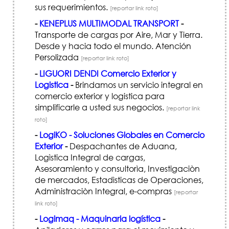
sus requerimientos.
[reportar link roto]
-
KENEPLUS MULTIMODAL TRANSPORT
-
Transporte de cargas por Aire, Mar y Tierra.
Desde y hacia todo el mundo. Atención
Persolizada
[reportar link roto]
-
LIGUORI DENDI Comercio Exterior y
Logistica
-
Brindamos un servicio integral en
comercio exterior y logistica para
simplificarle a usted sus negocios.
[reportar link
roto]
-
LogiKO - Soluciones Globales en Comercio
Exterior
-
Despachantes de Aduana,
Logìstica Integral de cargas,
Asesoramiento y consultorìa, Investigaciòn
de mercados, Estadìsticas de Operaciones,
Administraciòn Integral, e-compras
[reportar
link roto]
-
Logimaq - Maquinaria logística
-