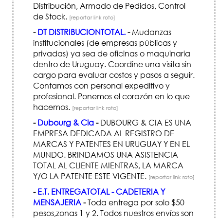
Distribución, Armado de Pedidos, Control
de Stock.
[reportar link roto]
-
DT DISTRIBUCIONTOTAL.
-
Mudanzas
institucionales (de empresas públicas y
privadas) ya sea de oficinas o maquinaria
dentro de Uruguay. Coordine una visita sin
cargo para evaluar costos y pasos a seguir.
Contamos con personal expeditivo y
profesional. Ponemos el corazón en lo que
hacemos.
[reportar link roto]
-
Dubourg & Cia
-
DUBOURG & CIA ES UNA
EMPRESA DEDICADA AL REGISTRO DE
MARCAS Y PATENTES EN URUGUAY Y EN EL
MUNDO. BRINDAMOS UNA ASISTENCIA
TOTAL AL CLIENTE MIENTRAS, LA MARCA
Y/O LA PATENTE ESTE VIGENTE.
[reportar link roto]
-
E.T. ENTREGATOTAL - CADETERIA Y
MENSAJERIA
-
Toda entrega por solo $50
pesos,zonas 1 y 2. Todos nuestros envíos son