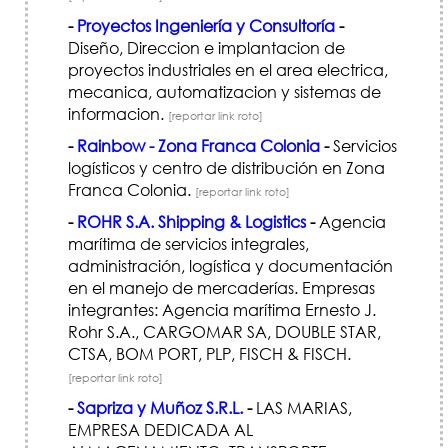
-
Proyectos Ingeniería y Consultoría
-
Diseño, Direccion e implantacion de
proyectos industriales en el area electrica,
mecanica, automatizacion y sistemas de
informacion.
[reportar link roto]
-
Rainbow - Zona Franca Colonia
-
Servicios
logísticos y centro de distribución en Zona
Franca Colonia.
[reportar link roto]
-
ROHR S.A. Shipping & Logistics
-
Agencia
marítima de servicios integrales,
administración, logística y documentación
en el manejo de mercaderías. Empresas
integrantes: Agencia marítima Ernesto J.
Rohr S.A., CARGOMAR SA, DOUBLE STAR,
CTSA, BOM PORT, PLP, FISCH & FISCH.
[reportar link roto]
-
Sapriza y Muñoz S.R.L.
-
LAS MARIAS,
EMPRESA DEDICADA AL