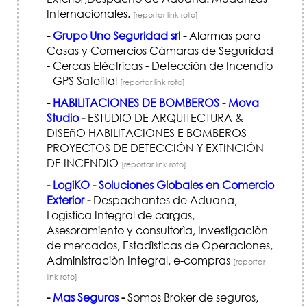
Internacionales.
[reportar link roto]
-
Grupo Uno Seguridad srl
-
Alarmas para
Casas y Comercios Cámaras de Seguridad
- Cercas Eléctricas - Detección de Incendio
- GPS Satelital
[reportar link roto]
-
HABILITACIONES DE BOMBEROS - Mova
Studio
-
ESTUDIO DE ARQUITECTURA &
DISEñO HABILITACIONES E BOMBEROS
PROYECTOS DE DETECCIÓN Y EXTINCIÓN
DE INCENDIO
[reportar link roto]
-
LogiKO - Soluciones Globales en Comercio
Exterior
-
Despachantes de Aduana,
Logìstica Integral de cargas,
Asesoramiento y consultorìa, Investigaciòn
de mercados, Estadìsticas de Operaciones,
Administraciòn Integral, e-compras
[reportar
link roto]
-
Mas Seguros
-
Somos Broker de seguros,