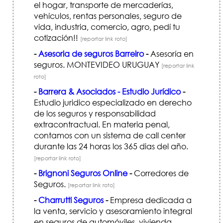
el hogar, transporte de mercaderías,
vehículos, rentas personales, seguro de
vida, industria, comercio, agro, pedí tu
cotización!!
[reportar link roto]
-
Asesoria de seguros Barreiro
-
Asesoría en
seguros. MONTEVIDEO URUGUAY
[reportar link
roto]
-
Barrera & Asociados - Estudio Jurídico
-
Estudio juridico especializado en derecho
de los seguros y responsabilidad
extracontractual. En materia penal,
contamos con un sistema de call center
durante las 24 horas los 365 dias del año.
[reportar link roto]
-
Brignoni Seguros Online
-
Corredores de
Seguros.
[reportar link roto]
-
Charrutti Seguros
-
Empresa dedicada a
la venta, servicio y asesoramiento integral
en seguros de automóviles, vivienda,