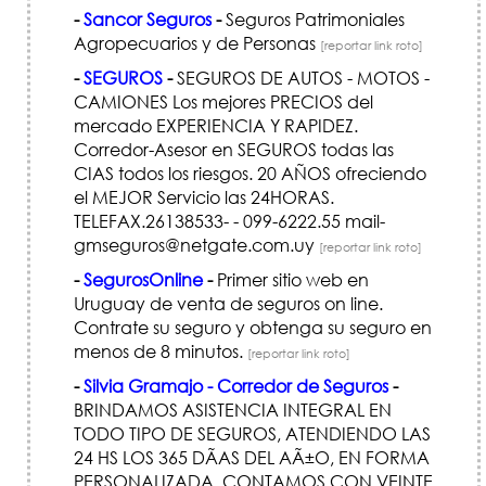
-
Sancor Seguros
-
Seguros Patrimoniales
Agropecuarios y de Personas
[reportar link roto]
-
SEGUROS
-
SEGUROS DE AUTOS - MOTOS -
CAMIONES Los mejores PRECIOS del
mercado EXPERIENCIA Y RAPIDEZ.
Corredor-Asesor en SEGUROS todas las
CIAS todos los riesgos. 20 AÑOS ofreciendo
el MEJOR Servicio las 24HORAS.
TELEFAX.26138533- - 099-6222.55 mail-
gmseguros@netgate.com.uy
[reportar link roto]
-
SegurosOnline
-
Primer sitio web en
Uruguay de venta de seguros on line.
Contrate su seguro y obtenga su seguro en
menos de 8 minutos.
[reportar link roto]
-
Silvia Gramajo - Corredor de Seguros
-
BRINDAMOS ASISTENCIA INTEGRAL EN
TODO TIPO DE SEGUROS, ATENDIENDO LAS
24 HS LOS 365 DÃ­AS DEL AÃ±O, EN FORMA
PERSONALIZADA. CONTAMOS CON VEINTE