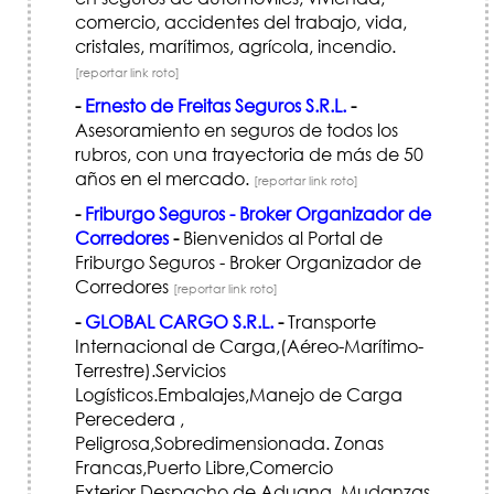
comercio, accidentes del trabajo, vida,
cristales, marítimos, agrícola, incendio.
[reportar link roto]
-
Ernesto de Freitas Seguros S.R.L.
-
Asesoramiento en seguros de todos los
rubros, con una trayectoria de más de 50
años en el mercado.
[reportar link roto]
-
Friburgo Seguros - Broker Organizador de
Corredores
-
Bienvenidos al Portal de
Friburgo Seguros - Broker Organizador de
Corredores
[reportar link roto]
-
GLOBAL CARGO S.R.L.
-
Transporte
Internacional de Carga,(Aéreo-Marítimo-
Terrestre).Servicios
Logísticos.Embalajes,Manejo de Carga
Perecedera ,
Peligrosa,Sobredimensionada. Zonas
Francas,Puerto Libre,Comercio
Exterior,Despacho de Aduana. Mudanzas