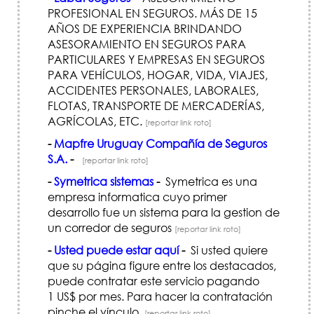
PROFESIONAL EN SEGUROS. MÁS DE 15
AÑOS DE EXPERIENCIA BRINDANDO
ASESORAMIENTO EN SEGUROS PARA
PARTICULARES Y EMPRESAS EN SEGUROS
PARA VEHÍ­CULOS, HOGAR, VIDA, VIAJES,
ACCIDENTES PERSONALES, LABORALES,
FLOTAS, TRANSPORTE DE MERCADERÍ­AS,
AGRÍ­COLAS, ETC.
[reportar link roto]
-
Mapfre Uruguay Compañía de Seguros
S.A.
-
[reportar link roto]
-
Symetrica sistemas
-
Symetrica es una
empresa informatica cuyo primer
desarrollo fue un sistema para la gestion de
un corredor de seguros
[reportar link roto]
-
Usted puede estar aquí
-
Si usted quiere
que su página figure entre los destacados,
puede contratar este servicio pagando
1 US$ por mes. Para hacer la contratación
pinche el vínculo.
[reportar link roto]