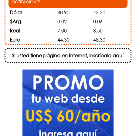
COTIZACIONES
Dólar
40.90
43.30
$Arg.
0.02
0.06
Real
7.00
8.50
Euro
44.30
48.30
Si usted tiene página en Internet, inscríbala
aquí
.