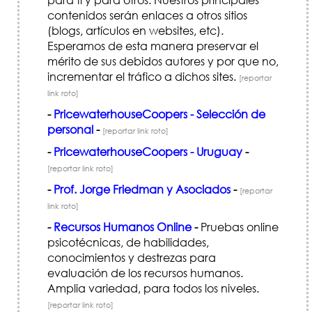
contenidos serán enlaces a otros sitios
(blogs, artículos en websites, etc).
Esperamos de esta manera preservar el
mérito de sus debidos autores y por que no,
incrementar el tráfico a dichos sites.
[reportar
link roto]
-
PricewaterhouseCoopers - Selección de
personal
-
[reportar link roto]
-
PricewaterhouseCoopers - Uruguay
-
[reportar link roto]
-
Prof. Jorge Friedman y Asociados
-
[reportar
link roto]
-
Recursos Humanos Online
-
Pruebas online
psicotécnicas, de habilidades,
conocimientos y destrezas para
evaluación de los recursos humanos.
Amplia variedad, para todos los niveles.
[reportar link roto]