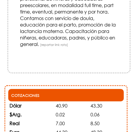
preescolares, en modalidad full time, part
time, eventual, permanente y por hora.
Contamos con servicio de doula,
educación para el parto, promoción de la
lactancia materna. Capacitación para
niñeras, educadoras, padres, y público en
general.
[reportar link roto]
COTIZACIONES
Dólar
40.90
43.30
$Arg.
0.02
0.06
Real
7.00
8.50