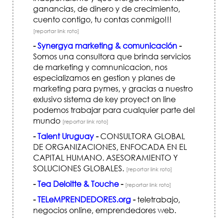
ganancias, de dinero y de crecimiento,
cuento contigo, tu contas conmigo!!!
[reportar link roto]
-
Synergya marketing & comunicación
-
Somos una consultora que brinda servicios
de marketing y comnunicacion, nos
especializamos en gestion y planes de
marketing para pymes, y gracias a nuestro
exlusivo sistema de key proyect on line
podemos trabajar para cualquier parte del
mundo
[reportar link roto]
-
Talent Uruguay
-
CONSULTORA GLOBAL
DE ORGANIZACIONES, ENFOCADA EN EL
CAPITAL HUMANO. ASESORAMIENTO Y
SOLUCIONES GLOBALES.
[reportar link roto]
-
Tea Deloitte & Touche
-
[reportar link roto]
-
TELeMPRENDEDORES.org
-
teletrabajo,
negocios online, emprendedores web.