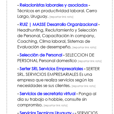
-
Relacionistas laborales y asociados
-
Técnicos en productividad laboral. Cerro
Largo, Uruguay.
[reportar link roto]
-
RUIZ | MASSE Desarrollo Organizacional
-
Headhunting, Reclutamiento y Selección
de Personal, Capacitación in company,
Coaching, Clima laboral, Sistemas de
Evaluación de desempeño.
[reportar link roto]
-
Selecciòn de Personal
-
SELECCION DE
PERSONAL Personal domestico
[reportar link roto]
-
Serter SRL Servicios Empresariales
-
SERTER
SRL. SERVICIOS EMPRESARIALES Es una
empresa que realiza servicios según las
necesidades se sus clientes.
[reportar link roto]
-
Servicios de secretaria virtual
-
Ponga al
dia su trabajo o hobbie, consulte sin
compromiso.
[reportar link roto]
-
Servicios Tecnicos Uruguay -
-
SERVICIOS