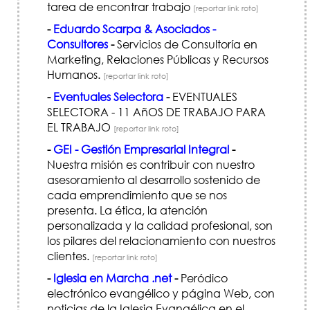
tarea de encontrar trabajo
[reportar link roto]
-
Eduardo Scarpa & Asociados -
Consultores
-
Servicios de Consultoría en
Marketing, Relaciones Públicas y Recursos
Humanos.
[reportar link roto]
-
Eventuales Selectora
-
EVENTUALES
SELECTORA - 11 AñOS DE TRABAJO PARA
EL TRABAJO
[reportar link roto]
-
GEI - Gestión Empresarial Integral
-
Nuestra misión es contribuir con nuestro
asesoramiento al desarrollo sostenido de
cada emprendimiento que se nos
presenta. La ética, la atención
personalizada y la calidad profesional, son
los pilares del relacionamiento con nuestros
clientes.
[reportar link roto]
-
Iglesia en Marcha .net
-
Peródico
electrónico evangélico y página Web, con
noticias de la Iglesia Evangélica en el