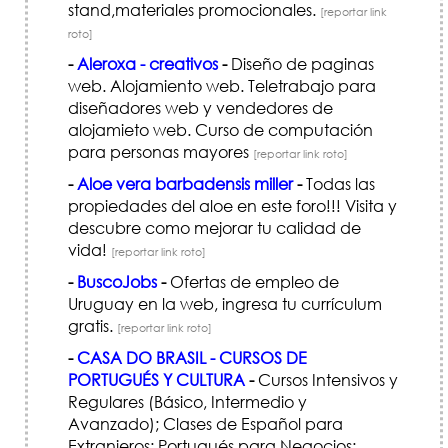
stand,materiales promocionales.
[reportar link
roto]
-
Aleroxa - creativos
-
Diseño de paginas
web. Alojamiento web. Teletrabajo para
diseñadores web y vendedores de
alojamieto web. Curso de computación
para personas mayores
[reportar link roto]
-
Aloe vera barbadensis miller
-
Todas las
propiedades del aloe en este foro!!! Visita y
descubre como mejorar tu calidad de
vida!
[reportar link roto]
-
BuscoJobs
-
Ofertas de empleo de
Uruguay en la web, ingresa tu currículum
gratis.
[reportar link roto]
-
CASA DO BRASIL - CURSOS DE
PORTUGUÉS Y CULTURA
-
Cursos Intensivos y
Regulares (Básico, Intermedio y
Avanzado); Clases de Español para
Extranjeros; Portugués para Negocios;