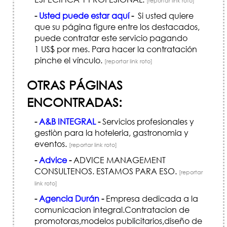
[reportar link roto]
-
Usted puede estar aquí
-
Si usted quiere
que su página figure entre los destacados,
puede contratar este servicio pagando
1 US$ por mes. Para hacer la contratación
pinche el vínculo.
[reportar link roto]
OTRAS PÁGINAS
ENCONTRADAS:
-
A&B INTEGRAL
-
Servicios profesionales y
gestiòn para la hoteleria, gastronomia y
eventos.
[reportar link roto]
-
Advice
-
ADVICE MANAGEMENT
CONSULTENOS. ESTAMOS PARA ESO.
[reportar
link roto]
-
Agencia Durán
-
Empresa dedicada a la
comunicacion integral.Contratacion de
promotoras,modelos publicitarios,diseño de