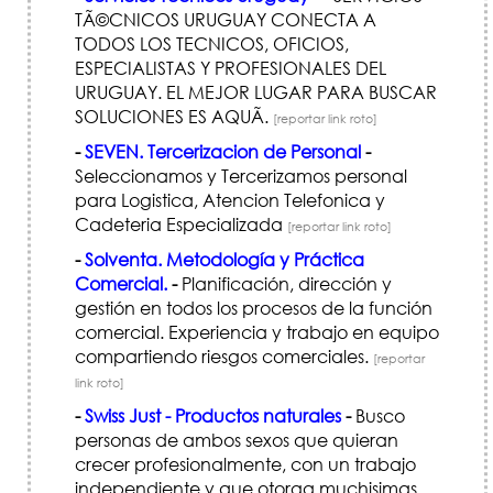
TÃ©CNICOS URUGUAY CONECTA A
TODOS LOS TECNICOS, OFICIOS,
ESPECIALISTAS Y PROFESIONALES DEL
URUGUAY. EL MEJOR LUGAR PARA BUSCAR
SOLUCIONES ES AQUÃ­.
[reportar link roto]
-
SEVEN. Tercerizacion de Personal
-
Seleccionamos y Tercerizamos personal
para Logistica, Atencion Telefonica y
Cadeteria Especializada
[reportar link roto]
-
Solventa. Metodología y Práctica
Comercial.
-
Planificación, dirección y
gestión en todos los procesos de la función
comercial. Experiencia y trabajo en equipo
compartiendo riesgos comerciales.
[reportar
link roto]
-
Swiss Just - Productos naturales
-
Busco
personas de ambos sexos que quieran
crecer profesionalmente, con un trabajo
independiente y que otorga muchisimas