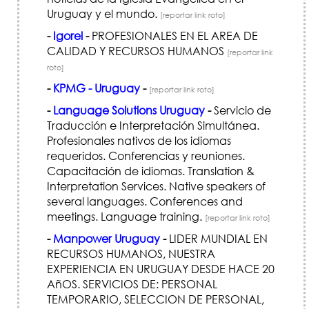
Uruguay y el mundo.
[reportar link roto]
-
Igorel
-
PROFESIONALES EN EL AREA DE
CALIDAD Y RECURSOS HUMANOS
[reportar link
roto]
-
KPMG - Uruguay
-
[reportar link roto]
-
Language Solutions Uruguay
-
Servicio de
Traducción e Interpretación Simultánea.
Profesionales nativos de los idiomas
requeridos. Conferencias y reuniones.
Capacitación de idiomas. Translation &
Interpretation Services. Native speakers of
several languages. Conferences and
meetings. Language training.
[reportar link roto]
-
Manpower Uruguay
-
LIDER MUNDIAL EN
RECURSOS HUMANOS, NUESTRA
EXPERIENCIA EN URUGUAY DESDE HACE 20
AñOS. SERVICIOS DE: PERSONAL
TEMPORARIO, SELECCION DE PERSONAL,