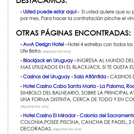
DESTACAMOS:
-
Usted puede estar aquí
-
Si usted quiere que su 
por mes. Para hacer la contratación pinche el ví
OTRAS PÁGINAS ENCONTRADAS:
-
AwA Design Hotel
-
Hotel 4 estrellas con todos los
Life Bistro.
[reportar link roto]
-
Blackjack en Uruguay
-
INGRESA AL MUNDO DEL
MAS UTILIZADOS EN EL BLACKJACK. SI TE GUSTA EL
-
Casinos del Uruguay - Sala Atlántida
-
CASINOS D
-
Hotel Casino Cabo Santa Maria - La Paloma, R
SIMBOLO DEL BALNEARIO, SOBRE LA PRINCIPAL 
UNA FORMA DISTINTA, CERCA DE TODO Y EN C
[reportar link roto]
-
Hotel Casino El Mirador - Colonia del Sacrament
COLONIA.POSEE PISCINA, CANCHA DE PADEL, 2 
DECORADAS.
[reportar link roto]