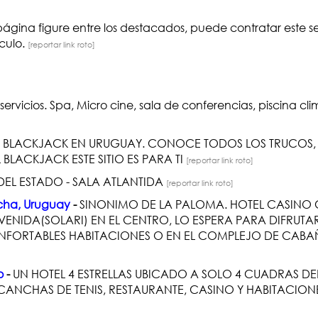
página figure entre los destacados, puede contratar este 
nculo.
[reportar link roto]
 servicios. Spa, Micro cine, sala de conferencias, piscina cl
 BLACKJACK EN URUGUAY. CONOCE TODOS LOS TRUCOS, 
 BLACKJACK ESTE SITIO ES PARA TI
[reportar link roto]
EL ESTADO - SALA ATLANTIDA
[reportar link roto]
ocha, Uruguay
-
SINONIMO DE LA PALOMA. HOTEL CASINO
AVENIDA(SOLARI) EN EL CENTRO, LO ESPERA PARA DIFRUT
ONFORTABLES HABITACIONES O EN EL COMPLEJO DE CABA
o
-
UN HOTEL 4 ESTRELLAS UBICADO A SOLO 4 CUADRAS DE
CANCHAS DE TENIS, RESTAURANTE, CASINO Y HABITACION