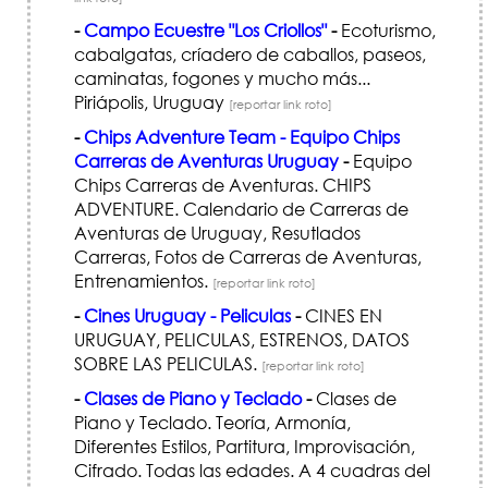
-
Campo Ecuestre "Los Criollos"
-
Ecoturismo,
cabalgatas, críadero de caballos, paseos,
caminatas, fogones y mucho más...
Piriápolis, Uruguay
[reportar link roto]
-
Chips Adventure Team - Equipo Chips
Carreras de Aventuras Uruguay
-
Equipo
Chips Carreras de Aventuras. CHIPS
ADVENTURE. Calendario de Carreras de
Aventuras de Uruguay, Resutlados
Carreras, Fotos de Carreras de Aventuras,
Entrenamientos.
[reportar link roto]
-
Cines Uruguay - Peliculas
-
CINES EN
URUGUAY, PELICULAS, ESTRENOS, DATOS
SOBRE LAS PELICULAS.
[reportar link roto]
-
Clases de Piano y Teclado
-
Clases de
Piano y Teclado. Teoría, Armonía,
Diferentes Estilos, Partitura, Improvisación,
Cifrado. Todas las edades. A 4 cuadras del