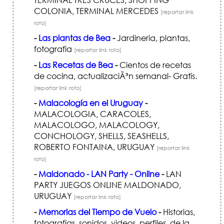
COLONIA, TERMINAL MERCEDES
[reportar link
roto]
-
Las plantas de Bea
-
Jardineria, plantas,
fotografia
[reportar link roto]
-
Las Recetas de Bea
-
Cientos de recetas
de cocina, actualizaciÃ³n semanal- Gratis.
[reportar link roto]
-
Malacología en el Uruguay
-
MALACOLOGIA, CARACOLES,
MALACOLOGO, MALACOLOGY,
CONCHOLOGY, SHELLS, SEASHELLS,
ROBERTO FONTAINA, URUGUAY
[reportar link
roto]
-
Maldonado - LAN Party - Online
-
LAN
PARTY JUEGOS ONLINE MALDONADO,
URUGUAY
[reportar link roto]
-
Memorias del Tiempo de Vuelo
-
Historias,
fotografías, sonidos, videos, perfiles, de la