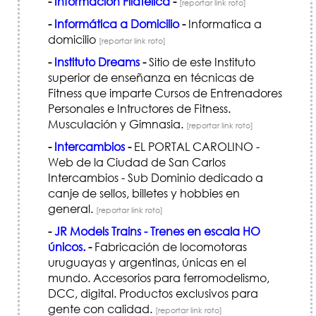
-
Información Filatélica
-
[reportar link roto]
-
Informática a Domicilio
-
Informatica a
domicilio
[reportar link roto]
-
Instituto Dreams
-
Sitio de este Instituto
superior de enseñanza en técnicas de
Fitness que imparte Cursos de Entrenadores
Personales e Intructores de Fitness.
Musculación y Gimnasia.
[reportar link roto]
-
Intercambios
-
EL PORTAL CAROLINO -
Web de la Ciudad de San Carlos
Intercambios - Sub Dominio dedicado a
canje de sellos, billetes y hobbies en
general.
[reportar link roto]
-
JR Models Trains - Trenes en escala HO
únicos.
-
Fabricación de locomotoras
uruguayas y argentinas, únicas en el
mundo. Accesorios para ferromodelismo,
DCC, digital. Productos exclusivos para
gente con calidad.
[reportar link roto]