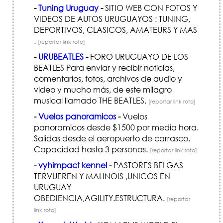
-
Tuning Uruguay
-
SITIO WEB CON FOTOS Y
VIDEOS DE AUTOS URUGUAYOS : TUNING,
DEPORTIVOS, CLASICOS, AMATEURS Y MAS
.
[reportar link roto]
-
URUBEATLES
-
FORO URUGUAYO DE LOS
BEATLES Para enviar y recibir noticias,
comentarios, fotos, archivos de audio y
video y mucho más, de este milagro
musical llamado THE BEATLES.
[reportar link roto]
-
Vuelos panoramicos
-
Vuelos
panoramicos desde $1500 por media hora.
Salidas desde el aeropuerto de carrasco.
Capacidad hasta 3 personas.
[reportar link roto]
-
vyhimpact kennel
-
PASTORES BELGAS
TERVUEREN Y MALINOIS ,UNICOS EN
URUGUAY
OBEDIENCIA,AGILITY.ESTRUCTURA.
[reportar
link roto]