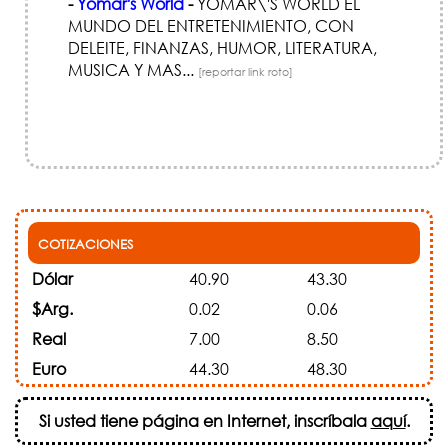
-
Yomar's World
-
YOMAR\'S WORLD EL
MUNDO DEL ENTRETENIMIENTO, CON
DELEITE, FINANZAS, HUMOR, LITERATURA,
MUSICA Y MAS...
[reportar link roto]
COTIZACIONES
Dólar
40.90
43.30
$Arg.
0.02
0.06
Real
7.00
8.50
Euro
44.30
48.30
Si usted tiene página en Internet, inscríbala
aquí
.