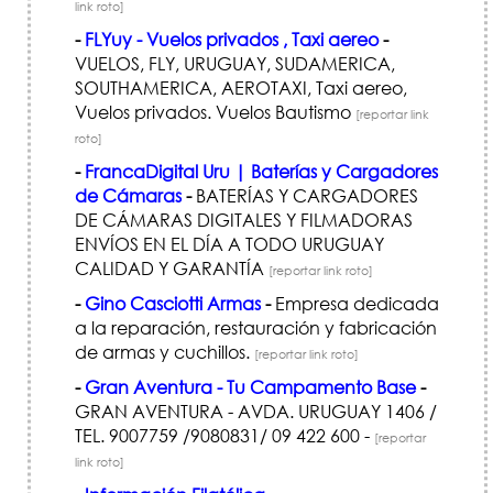
link roto]
-
FLYuy - Vuelos privados , Taxi aereo
-
VUELOS, FLY, URUGUAY, SUDAMERICA,
SOUTHAMERICA, AEROTAXI, Taxi aereo,
Vuelos privados. Vuelos Bautismo
[reportar link
roto]
-
FrancaDigital Uru | Baterías y Cargadores
de Cámaras
-
BATERÍ­AS Y CARGADORES
DE CÁMARAS DIGITALES Y FILMADORAS
ENVÍOS EN EL DÍ­A A TODO URUGUAY
CALIDAD Y GARANTÍA
[reportar link roto]
-
Gino Casciotti Armas
-
Empresa dedicada
a la reparación, restauración y fabricación
de armas y cuchillos.
[reportar link roto]
-
Gran Aventura - Tu Campamento Base
-
GRAN AVENTURA - AVDA. URUGUAY 1406 /
TEL. 9007759 /9080831/ 09 422 600 -
[reportar
link roto]