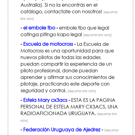
Australia). Si no la encontrás en el
catálogo, contactate con nosotros!
[reportar
link roto]
-
el embole tbo
-
embole tbo que legal
catinga pitingo kapo legal
[reportar link roto]
-
Escuela de motocross
-
La Escuela de
Motocross es una oportunidad para que
nuevos pilotos de todas las edades
puedan compartir la experiencia de un
piloto profesional, donde puedan
aprender y afirmar sus conocimientos de
pilotaje, practicando este deporte con
seguridad y control.
[reportar link roto]
-
Estela Mary cx3acs
-
ESTA ES LA PAGINA
PERSONAL DE ESTELA MARY CX3ACS, UNA
RADIOAFICIONADA URUGUAYA.
[reportar link
roto]
-
Federación Uruguaya de Ajedrez
-
[reportar