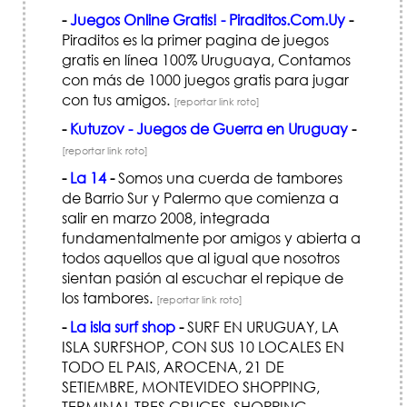
-
Juegos Online Gratis! - Piraditos.Com.Uy
-
Piraditos es la primer pagina de juegos
gratis en línea 100% Uruguaya, Contamos
con más de 1000 juegos gratis para jugar
con tus amigos.
[reportar link roto]
-
Kutuzov - Juegos de Guerra en Uruguay
-
[reportar link roto]
-
La 14
-
Somos una cuerda de tambores
de Barrio Sur y Palermo que comienza a
salir en marzo 2008, integrada
fundamentalmente por amigos y abierta a
todos aquellos que al igual que nosotros
sientan pasión al escuchar el repique de
los tambores.
[reportar link roto]
-
La isla surf shop
-
SURF EN URUGUAY, LA
ISLA SURFSHOP, CON SUS 10 LOCALES EN
TODO EL PAIS, AROCENA, 21 DE
SETIEMBRE, MONTEVIDEO SHOPPING,
TERMINAL TRES CRUCES, SHOPPING