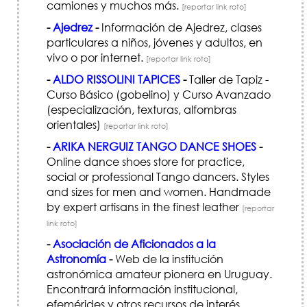
camiones y muchos más.
[reportar link roto]
-
Ajedrez
-
Información de Ajedrez, clases
particulares a niños, jóvenes y adultos, en
vivo o por internet.
[reportar link roto]
-
ALDO RISSOLINI TAPICES
-
Taller de Tapiz -
Curso Básico (gobelino) y Curso Avanzado
(especialización, texturas, alfombras
orientales)
[reportar link roto]
-
ARIKA NERGUIZ TANGO DANCE SHOES
-
Online dance shoes store for practice,
social or professional Tango dancers. Styles
and sizes for men and women. Handmade
by expert artisans in the finest leather
[reportar
link roto]
-
Asociación de Aficionados a la
Astronomía
-
Web de la institución
astronómica amateur pionera en Uruguay.
Encontrará información institucional,
efemérides y otros recursos de interés.