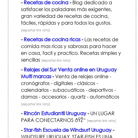
-
Recetas de cocina
-
Blog dedicado a
satisfacer los paladares más exigentes,
gran variedad de recetas de cocina,
fáciles, rápidas y para todos los gustos.
[reportar link roto]
-
Recetas de cocina ricas
-
Las recetas de
comida mas ricas y sabrosas para hacer
en casa, facil y practico. Recetas simples y
sencillas
[reportar link roto]
-
Relojes del Sur Venta online en Uruguay
Multi marcas
-
Venta de relojes online -
cronógrafos - digitales - clásicos -
calendarios - subacuáticos - deportivos -
damas - accesorios - quartz - automáticos
[reportar link roto]
-
Rincón Estudiantil Uruguay
-
UN LUGAR
PARA CONECTARNOS ðŸŽ“
[reportar link roto]
-
Star-fish Escuela de Windsurf Uruguay
-
WINDSURF URUGUAY, STAR-FISH ES UNA