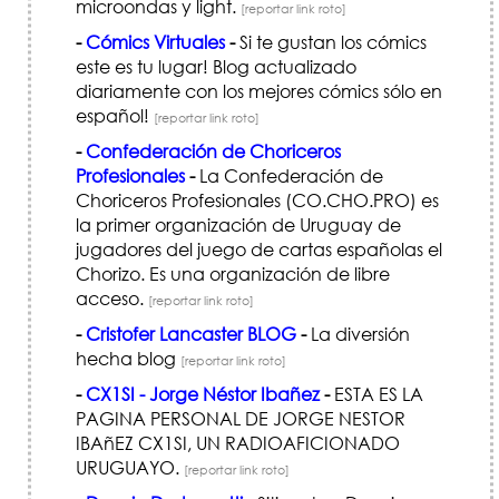
microondas y light.
[reportar link roto]
-
Cómics Virtuales
-
Si te gustan los cómics
este es tu lugar! Blog actualizado
diariamente con los mejores cómics sólo en
español!
[reportar link roto]
-
Confederación de Choriceros
Profesionales
-
La Confederación de
Choriceros Profesionales (CO.CHO.PRO) es
la primer organización de Uruguay de
jugadores del juego de cartas españolas el
Chorizo. Es una organización de libre
acceso.
[reportar link roto]
-
Cristofer Lancaster BLOG
-
La diversión
hecha blog
[reportar link roto]
-
CX1SI - Jorge Néstor Ibañez
-
ESTA ES LA
PAGINA PERSONAL DE JORGE NESTOR
IBAñEZ CX1SI, UN RADIOAFICIONADO
URUGUAYO.
[reportar link roto]