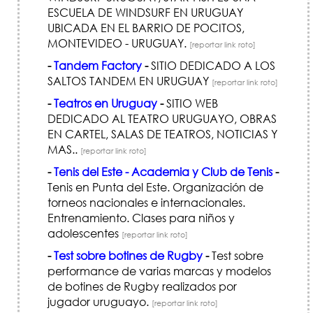
ESCUELA DE WINDSURF EN URUGUAY
UBICADA EN EL BARRIO DE POCITOS,
MONTEVIDEO - URUGUAY.
[reportar link roto]
-
Tandem Factory
-
SITIO DEDICADO A LOS
SALTOS TANDEM EN URUGUAY
[reportar link roto]
-
Teatros en Uruguay
-
SITIO WEB
DEDICADO AL TEATRO URUGUAYO, OBRAS
EN CARTEL, SALAS DE TEATROS, NOTICIAS Y
MAS..
[reportar link roto]
-
Tenis del Este - Academia y Club de Tenis
-
Tenis en Punta del Este. Organización de
torneos nacionales e internacionales.
Entrenamiento. Clases para niños y
adolescentes
[reportar link roto]
-
Test sobre botines de Rugby
-
Test sobre
performance de varias marcas y modelos
de botines de Rugby realizados por
jugador uruguayo.
[reportar link roto]