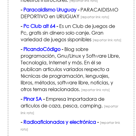
[reportar link roto]
-
Paracaidismo Uruguay
-
PARACAIDISMO
DEPORTIVO en URUGUAY
[reportar link roto]
-
Pc Club alt 64
-
Es un Club de juegos de
Pc, gratis sin dinero solo canje. Gran
variedad de juegos sisponibles
[reportar link roto]
-
PicandoCódigo
-
Blog sobre
programación, Gnu/Linux y Software Libre,
Tecnología, Internet y más. En él se
publican artículos variados respecto a
técnicas de programación, lenguajes,
libros, métodos, software libre, noticias, y
otros temas relacionados.
[reportar link roto]
-
Pinor SA
-
Empresa importadora de
articulos de caza, pesca, camping.
[reportar
link roto]
-
Radioaficionados y electrónica
-
[reportar link
roto]