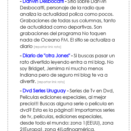
-
Darwin Desbocatti
-
Sitio sobre Darwin
Desbocatti, personaje de la radio que
analiza la actualidad polica como pocos.
Grabaciones de todas sus columnas, tanto
de actualidad como deportivas. Son
grabaciones del programa No toquen
nada de Oceano FM. El sitio se actualiza a
diario
[reportar link roto]
-
Diario de "otra Jones"
-
Si buscas pasar un
rato divertido leyendo entra a mi blog. No
soy Bridget, Jemima ni mucho menos
Indiana pero de seguro mi blog te va a
divertir.
[reportar link roto]
-
Dvd Series Uruguay
-
Series de Tv en Dvd,
Peliculas ediciones especiales, al mejor
precio!!! Buscas alguna serie o pelicula en
dvd? Esta es la página!! Importamos series
de tv, peliculas, ediciones especiales,
desde todo el mundo: zona 1(EEUU), zona
2(Europa), zona 4(Latinoamérica,