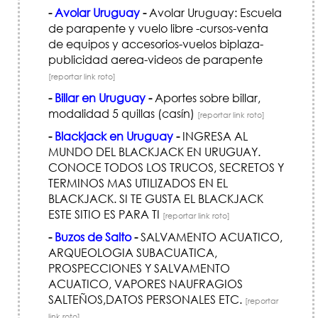
-
Avolar Uruguay
-
Avolar Uruguay: Escuela
de parapente y vuelo libre -cursos-venta
de equipos y accesorios-vuelos biplaza-
publicidad aerea-videos de parapente
[reportar link roto]
-
Billar en Uruguay
-
Aportes sobre billar,
modalidad 5 quillas (casín)
[reportar link roto]
-
Blackjack en Uruguay
-
INGRESA AL
MUNDO DEL BLACKJACK EN URUGUAY.
CONOCE TODOS LOS TRUCOS, SECRETOS Y
TERMINOS MAS UTILIZADOS EN EL
BLACKJACK. SI TE GUSTA EL BLACKJACK
ESTE SITIO ES PARA TI
[reportar link roto]
-
Buzos de Salto
-
SALVAMENTO ACUATICO,
ARQUEOLOGIA SUBACUATICA,
PROSPECCIONES Y SALVAMENTO
ACUATICO, VAPORES NAUFRAGIOS
SALTEÑOS,DATOS PERSONALES ETC.
[reportar
link roto]