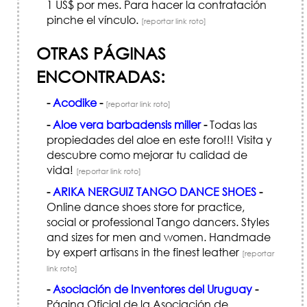
1 US$ por mes. Para hacer la contratación
pinche el vínculo.
[reportar link roto]
OTRAS PÁGINAS
ENCONTRADAS:
-
Acodike
-
[reportar link roto]
-
Aloe vera barbadensis miller
-
Todas las
propiedades del aloe en este foro!!! Visita y
descubre como mejorar tu calidad de
vida!
[reportar link roto]
-
ARIKA NERGUIZ TANGO DANCE SHOES
-
Online dance shoes store for practice,
social or professional Tango dancers. Styles
and sizes for men and women. Handmade
by expert artisans in the finest leather
[reportar
link roto]
-
Asociación de Inventores del Uruguay
-
Página Oficial de la Asociación de