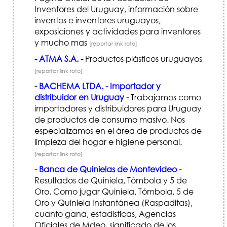
Inventores del Uruguay, información sobre
inventos e inventores uruguayos,
exposiciones y actividades para inventores
y mucho mas
[reportar link roto]
-
ATMA S.A.
-
Productos plásticos uruguayos
[reportar link roto]
-
BACHEMA LTDA. - Importador y
distribuidor en Uruguay
-
Trabajamos como
importadores y distribuidores para Uruguay
de productos de consumo masivo. Nos
especializamos en el área de productos de
limpieza del hogar e higiene personal.
[reportar link roto]
-
Banca de Quinielas de Montevideo
-
Resultados de Quiniela, Tómbola y 5 de
Oro. Como jugar Quiniela, Tómbola, 5 de
Oro y Quiniela Instantánea (Raspaditas),
cuanto gana, estadísticas, Agencias
Oficiales de Mdeo, significado de los