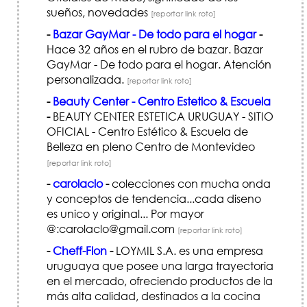
sueños, novedades
[reportar link roto]
-
Bazar GayMar - De todo para el hogar
-
Hace 32 años en el rubro de bazar. Bazar
GayMar - De todo para el hogar. Atención
personalizada.
[reportar link roto]
-
Beauty Center - Centro Estetico & Escuela
-
BEAUTY CENTER ESTETICA URUGUAY - SITIO
OFICIAL - Centro Estético & Escuela de
Belleza en pleno Centro de Montevideo
[reportar link roto]
-
carolaclo
-
colecciones con mucha onda
y conceptos de tendencia...cada diseno
es unico y original... Por mayor
@:carolaclo@gmail.com
[reportar link roto]
-
Cheff-Flon
-
LOYMIL S.A. es una empresa
uruguaya que posee una larga trayectoria
en el mercado, ofreciendo productos de la
más alta calidad, destinados a la cocina