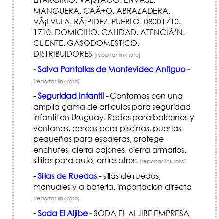
MANGUERA. CAÃ±O. ABRAZADERA.
VÃ¡LVULA. RÃ¡PIDEZ. PUEBLO. 08001710.
1710. DOMICILIO. CALIDAD. ATENCIÃ³N.
CLIENTE. GASODOMESTICO.
DISTRIBUIDORES
[reportar link roto]
-
Salva Pantallas de Montevideo Antiguo
-
[reportar link roto]
-
Seguridad Infantil
-
Contamos con una
amplia gama de artículos para seguridad
infantil en Uruguay. Redes para balcones y
ventanas, cercos para piscinas, puertas
pequeñas para escaleras, protege
enchufes, cierra cajones, cierra armarios,
sillitas para auto, entre otros.
[reportar link roto]
-
Sillas de Ruedas
-
sillas de ruedas,
manuales y a bateria, importacion directa
[reportar link roto]
-
Soda El Aljibe
-
SODA EL ALJIBE EMPRESA