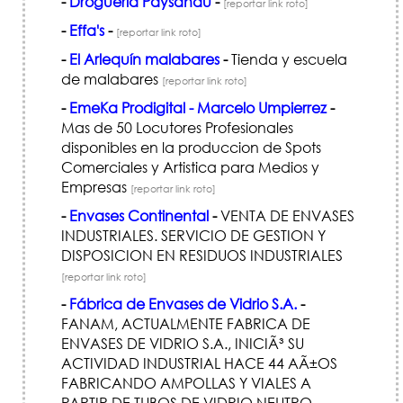
-
Droguería Paysandú
-
[reportar link roto]
-
Effa's
-
[reportar link roto]
-
El Arlequín malabares
-
Tienda y escuela
de malabares
[reportar link roto]
-
EmeKa Prodigital - Marcelo Umpierrez
-
Mas de 50 Locutores Profesionales
disponibles en la produccion de Spots
Comerciales y Artistica para Medios y
Empresas
[reportar link roto]
-
Envases Continental
-
VENTA DE ENVASES
INDUSTRIALES. SERVICIO DE GESTION Y
DISPOSICION EN RESIDUOS INDUSTRIALES
[reportar link roto]
-
Fábrica de Envases de Vidrio S.A.
-
FANAM, ACTUALMENTE FABRICA DE
ENVASES DE VIDRIO S.A., INICIÃ³ SU
ACTIVIDAD INDUSTRIAL HACE 44 AÃ±OS
FABRICANDO AMPOLLAS Y VIALES A
PARTIR DE TUBOS DE VIDRIO NEUTRO,