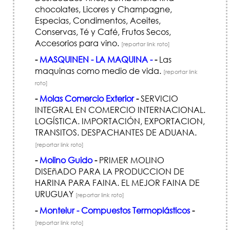
chocolates, Licores y Champagne,
Especias, Condimentos, Aceites,
Conservas, Té y Café, Frutos Secos,
Accesorios para vino.
[reportar link roto]
-
MASQUINEN - LA MAQUINA -
-
Las
maquinas como medio de vida.
[reportar link
roto]
-
Molas Comercio Exterior
-
SERVICIO
INTEGRAL EN COMERCIO INTERNACIONAL.
LOGÍSTICA. IMPORTACIÓN, EXPORTACION,
TRANSITOS. DESPACHANTES DE ADUANA.
[reportar link roto]
-
Molino Guido
-
PRIMER MOLINO
DISEñADO PARA LA PRODUCCION DE
HARINA PARA FAINA. EL MEJOR FAINA DE
URUGUAY
[reportar link roto]
-
Montelur - Compuestos Termoplásticos
-
[reportar link roto]