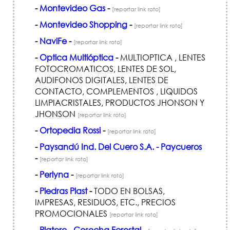
-
Montevideo Gas
-
[reportar link roto]
-
Montevideo Shopping
-
[reportar link roto]
-
NaviFe
-
[reportar link roto]
-
Optica Multióptica
-
MULTIOPTICA , LENTES
FOTOCROMATICOS, LENTES DE SOL,
AUDIFONOS DIGITALES, LENTES DE
CONTACTO, COMPLEMENTOS , LIQUIDOS
LIMPIACRISTALES, PRODUCTOS JHONSON Y
JHONSON
[reportar link roto]
-
Ortopedia Rossi
-
[reportar link roto]
-
Paysandú Ind. Del Cuero S.A. - Paycueros
-
[reportar link roto]
-
Perlyna
-
[reportar link roto]
-
Piedras Plast
-
TODO EN BOLSAS,
IMPRESAS, RESIDUOS, ETC., PRECIOS
PROMOCIONALES
[reportar link roto]
-
Platero - Cosecha Forestal
-