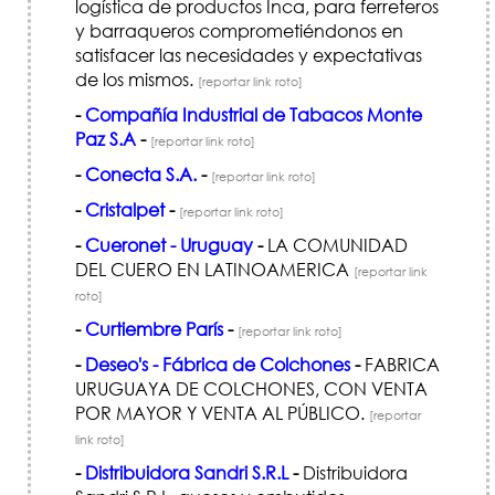
logística de productos Inca, para ferreteros
y barraqueros comprometiéndonos en
satisfacer las necesidades y expectativas
de los mismos.
[reportar link roto]
-
Compañía Industrial de Tabacos Monte
Paz S.A
-
[reportar link roto]
-
Conecta S.A.
-
[reportar link roto]
-
Cristalpet
-
[reportar link roto]
-
Cueronet - Uruguay
-
LA COMUNIDAD
DEL CUERO EN LATINOAMERICA
[reportar link
roto]
-
Curtiembre París
-
[reportar link roto]
-
Deseo's - Fábrica de Colchones
-
FABRICA
URUGUAYA DE COLCHONES, CON VENTA
POR MAYOR Y VENTA AL PÚBLICO.
[reportar
link roto]
-
Distribuidora Sandri S.R.L
-
Distribuidora