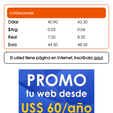
COTIZACIONES
Dólar
40.90
43.30
$Arg.
0.02
0.06
Real
7.00
8.50
Euro
44.30
48.30
Si usted tiene página en Internet, inscríbala
aquí
.