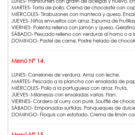
LUNES- Frankfurters con gratín de acelgas y huevo. 
MARTES- Torta de pollo. Crema de chocolate con co
MIÉRCOLES- Tirabuzones con manteca y queso. Ensal
JUEVES- Niños envueltos con arroz. Espuma de Frutillas
VIERNES- Polenta rellena con jamón y queso. Gelatina
SÁBADO- Pescado relleno con verduras al horno o a la
DOMINGO- Pastel de carne. Postre helado de chocol
Menú Nº 14.
LUNES- Canelones de verdura. Arroz con leche.
MARTES- Pescado a la plancha con ensalada de papita
MIÉRCOLES- Pollo a la portuguesa con arroz. Fruta.
JUEVES- Milanesas con ensaladas varias. Flan.
VIERNES- Cordero al curry con puré. Soufflé de choclo. 
SÁBADO- Empanadas surtidas. Panqueques de dulce
DOMINGO- Ñoquis con estofado. Crema de limón c
Menú Nº 15.