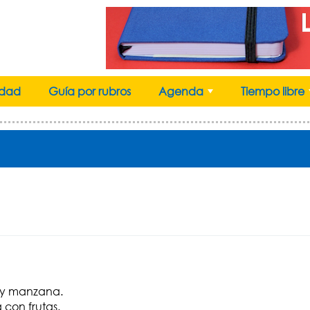
idad
Guía por rubros
Agenda
Tiempo libre
+
a y manzana.
 con frutas.