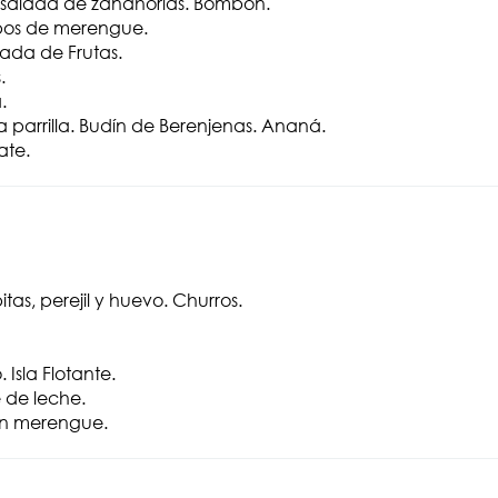
Ensalada de zanahorias. Bombón.
pos de merengue.
ada de Frutas.
.
.
 parrilla. Budín de Berenjenas. Ananá.
ate.
s, perejil y huevo. Churros.
Isla Flotante.
 de leche.
on merengue.