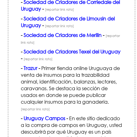
-
Sociedad de Criadores de Corriedale del
Uruguay
-
[reportar link roto]
-
Sociedad de Criadores de Limousin del
Uruguay
-
[reportar link roto]
-
Sociedad de Criadores de Merilin
-
[reportar
link roto]
-
Sociedad de Criadores Texel del Uruguay
-
[reportar link roto]
-
Trazur
-
Primer tienda online Uruguaya de
venta de insumos para la trazabilidad
animal, identificación, balanzas, lectores,
caravanas. Se destaca la sección de
usados en donde se puede publicar
cualquier insumos para la ganadería.
[reportar link roto]
-
Uruguay Campos
-
En este sitio dedicado
a la compra de campos en Uruguay, usted
descubrirá por qué Uruguay es un país