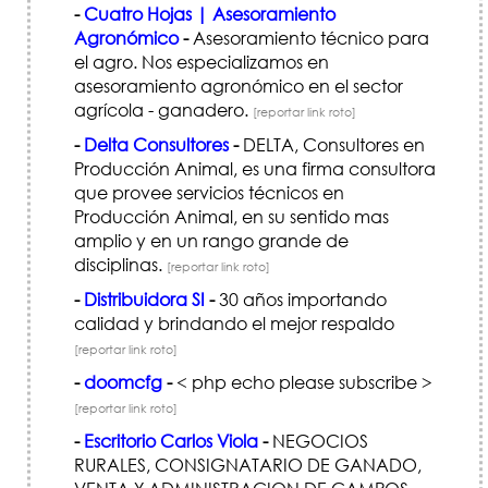
-
Cuatro Hojas | Asesoramiento
Agronómico
-
Asesoramiento técnico para
el agro. Nos especializamos en
asesoramiento agronómico en el sector
agrícola - ganadero.
[reportar link roto]
-
Delta Consultores
-
DELTA, Consultores en
Producción Animal, es una firma consultora
que provee servicios técnicos en
Producción Animal, en su sentido mas
amplio y en un rango grande de
disciplinas.
[reportar link roto]
-
Distribuidora SI
-
30 años importando
calidad y brindando el mejor respaldo
[reportar link roto]
-
doomcfg
-
< php echo please subscribe >
[reportar link roto]
-
Escritorio Carlos Viola
-
NEGOCIOS
RURALES, CONSIGNATARIO DE GANADO,