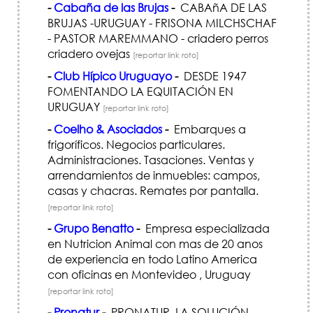
-
Cabaña de las Brujas
-
CABAñA DE LAS
BRUJAS -URUGUAY - FRISONA MILCHSCHAF
- PASTOR MAREMMANO - criadero perros
criadero ovejas
[reportar link roto]
-
Club Hípico Uruguayo
-
DESDE 1947
FOMENTANDO LA EQUITACIÓN EN
URUGUAY
[reportar link roto]
-
Coelho & Asociados
-
Embarques a
frigoríficos. Negocios particulares.
Administraciones. Tasaciones. Ventas y
arrendamientos de inmuebles: campos,
casas y chacras. Remates por pantalla.
[reportar link roto]
-
Grupo Benatto
-
Empresa especializada
en Nutricion Animal con mas de 20 anos
de experiencia en todo Latino America
con oficinas en Montevideo , Uruguay
[reportar link roto]
-
Pronatur
-
PRONATUR. LA SOLUCIÓN