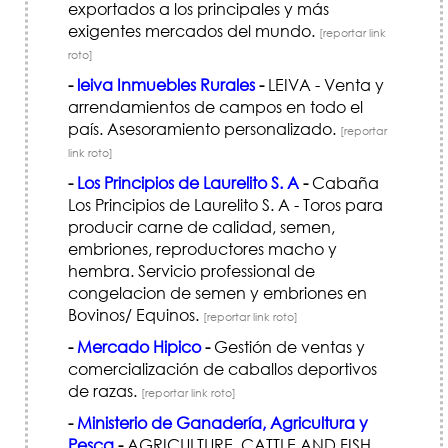
exportados a los principales y más
exigentes mercados del mundo.
[reportar link
roto]
-
leiva Inmuebles Rurales
-
LEIVA - Venta y
arrendamientos de campos en todo el
país. Asesoramiento personalizado.
[reportar
link roto]
-
Los Principios de Laurelito S. A
-
Cabaña
Los Principios de Laurelito S. A - Toros para
producir carne de calidad, semen,
embriones, reproductores macho y
hembra. Servicio professional de
congelacion de semen y embriones en
Bovinos/ Equinos.
[reportar link roto]
-
Mercado Hipico
-
Gestión de ventas y
comercialización de caballos deportivos
de razas.
[reportar link roto]
-
Ministerio de Ganadería, Agricultura y
Pesca
-
AGRICULTURE, CATTLE AND FISH