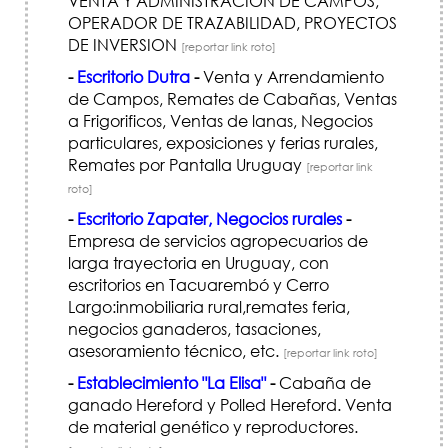
VENTA Y ADMINISTRACION DE CAMPOS,
OPERADOR DE TRAZABILIDAD, PROYECTOS
DE INVERSION
[reportar link roto]
-
Escritorio Dutra
-
Venta y Arrendamiento
de Campos, Remates de Cabañas, Ventas
a Frigorificos, Ventas de lanas, Negocios
particulares, exposiciones y ferias rurales,
Remates por Pantalla Uruguay
[reportar link
roto]
-
Escritorio Zapater, Negocios rurales
-
Empresa de servicios agropecuarios de
larga trayectoria en Uruguay, con
escritorios en Tacuarembó y Cerro
Largo:inmobiliaria rural,remates feria,
negocios ganaderos, tasaciones,
asesoramiento técnico, etc.
[reportar link roto]
-
Establecimiento "La Elisa"
-
Cabaña de
ganado Hereford y Polled Hereford. Venta
de material genético y reproductores.