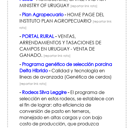
MINISTRY OF URUGUAY
[reportar link roto]
-
Plan Agropecuario
-
HOME PAGE DEL
INSTITUTO PLAN AGROPECUARIO
[reportar link
roto]
-
PORTAL RURAL
-
VENTAS,
ARRENDAMIENTOS Y TASACIONES DE
CAMPOS EN URUGUAY - VENTA DE
GANADO.
[reportar link roto]
-
Programa genético de selección porcina
Delta Híbrido
-
Calidad y tecnología en
líneas de avanzada (Genética de cerdos)
[reportar link roto]
-
Rodeos Silva Leggire
-
El programa de
selección en estos rodeos, se establece con
el fin de lograr: alta eficiencia de
conversión de pasto en terneros,
manejado en altas cargas y con bajo
costo de producción, que produzca