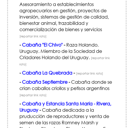
Asesoramiento a establecimientos
agropecuarios en gestión, proyectos de
inversión, sistemas de gestión de calidad,
bienestar animal, trazabilidad y
comercialización de bienes y servicios
[reportar link roto]
-
Cabaña "El Chivo"
-
Raza Holando.
Uruguay. Miembro de la Sociedad de
Criadores Holando del Uruguay.
[reportar link
roto]
-
Cabaña La Quebrada
-
[reportar link roto]
-
Cabaña Septiembre
-
Cabaña donde se
crian caballos criollos y petisos argentinos
[reportar link roto]
-
Cabaña y Estancia Santa María - Rivera,
Uruguay
-
Cabaña dedicada a la
pruducción de reproductores y venta de
semen de las razas Romney Marsh y