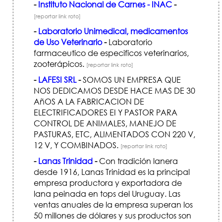
-
Instituto Nacional de Carnes - INAC
-
[reportar link roto]
-
Laboratorio Unimedical, medicamentos
de Uso Veterinario
-
Laboratorio
farmaceutico de especificos veterinarios,
zooterápicos.
[reportar link roto]
-
LAFESI SRL
-
SOMOS UN EMPRESA QUE
NOS DEDICAMOS DESDE HACE MAS DE 30
AñOS A LA FABRICACION DE
ELECTRIFICADORES EI Y PASTOR PARA
CONTROL DE ANIMALES, MANEJO DE
PASTURAS, ETC, ALIMENTADOS CON 220 V,
12 V, Y COMBINADOS.
[reportar link roto]
-
Lanas Trinidad
-
Con tradición lanera
desde 1916, Lanas Trinidad es la principal
empresa productora y exportadora de
lana peinada en tops del Uruguay. Las
ventas anuales de la empresa superan los
50 millones de dólares y sus productos son