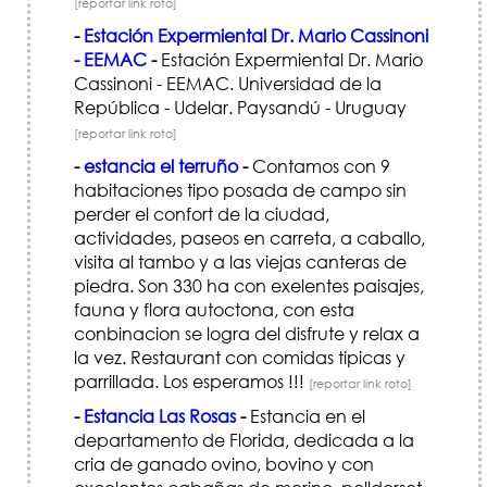
[reportar link roto]
-
Estación Expermiental Dr. Mario Cassinoni
- EEMAC
-
Estación Expermiental Dr. Mario
Cassinoni - EEMAC. Universidad de la
República - Udelar. Paysandú - Uruguay
[reportar link roto]
-
estancia el terruño
-
Contamos con 9
habitaciones tipo posada de campo sin
perder el confort de la ciudad,
actividades, paseos en carreta, a caballo,
visita al tambo y a las viejas canteras de
piedra. Son 330 ha con exelentes paisajes,
fauna y flora autoctona, con esta
conbinacion se logra del disfrute y relax a
la vez. Restaurant con comidas tipicas y
parrillada. Los esperamos !!!
[reportar link roto]
-
Estancia Las Rosas
-
Estancia en el
departamento de Florida, dedicada a la
cria de ganado ovino, bovino y con