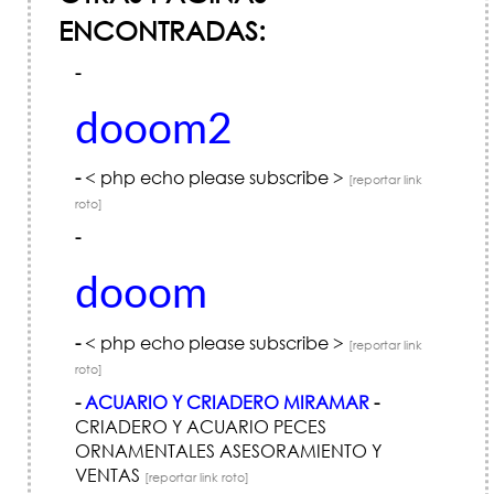
ENCONTRADAS:
-
dooom2
-
< php echo please subscribe >
[reportar link
roto]
-
dooom
-
< php echo please subscribe >
[reportar link
roto]
-
ACUARIO Y CRIADERO MIRAMAR
-
CRIADERO Y ACUARIO PECES
ORNAMENTALES ASESORAMIENTO Y
VENTAS
[reportar link roto]