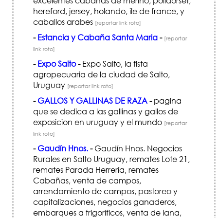
excelentes cabañas de merino, polldorset,
hereford, jersey, holando, ile de france, y
caballos arabes
[reportar link roto]
-
Estancia y Cabaña Santa Maria
-
[reportar
link roto]
-
Expo Salto
-
Expo Salto, la fista
agropecuaria de la ciudad de Salto,
Uruguay
[reportar link roto]
-
GALLOS Y GALLINAS DE RAZA
-
pagina
que se dedica a las gallinas y gallos de
exposicion en uruguay y el mundo
[reportar
link roto]
-
Gaudín Hnos.
-
Gaudín Hnos. Negocios
Rurales en Salto Uruguay, remates Lote 21,
remates Parada Herrería, remates
Cabañas, venta de campos,
arrendamiento de campos, pastoreo y
capitalizaciones, negocios ganaderos,
embarques a frigoríficos, venta de lana,