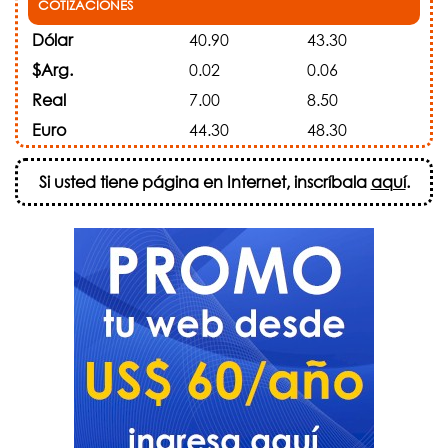
COTIZACIONES
Dólar
40.90
43.30
$Arg.
0.02
0.06
Real
7.00
8.50
Euro
44.30
48.30
Si usted tiene página en Internet, inscríbala
aquí
.