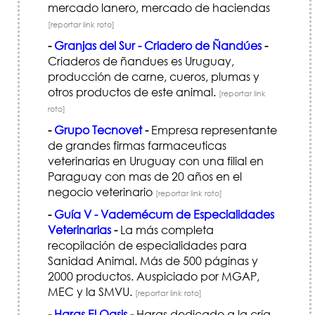
mercado lanero, mercado de haciendas
[reportar link roto]
-
Granjas del Sur - Criadero de Ñandúes
-
Criaderos de ñandues es Uruguay,
producción de carne, cueros, plumas y
otros productos de este animal.
[reportar link
roto]
-
Grupo Tecnovet
-
Empresa representante
de grandes firmas farmaceuticas
veterinarias en Uruguay con una filial en
Paraguay con mas de 20 años en el
negocio veterinario
[reportar link roto]
-
Guía V - Vademécum de Especialidades
Veterinarias
-
La más completa
recopilación de especialidades para
Sanidad Animal. Más de 500 páginas y
2000 productos. Auspiciado por MGAP,
MEC y la SMVU.
[reportar link roto]
-
Haras El Oasis
-
Haras dedicado a la cría