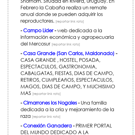
Shorhorn. Situada en Rivera, Uruguay. En
Febrero la Cabaña realiza un remate
anual donde se pueden adquirir los
reproductores.
[reportar link roto]
-
Campo Lider
-
web dedicada a la
información económica y agropecuaria
del Mercosur
[reportar link roto]
-
Casa Grande (San Carlos, Maldonado)
-
CASA GRANDE , HOSTEL, POSADA,
ESPECTACULOS, GASTRONOMIA,
CABALGATAS, FIESTAS, DIAS DE CAMPO,
RETIROS, CUMPLEAñOS, ESPECTACULOS,
MAGOS, DIAS DE CAMPO, Y MUCHISIMO
MAS
[reportar link roto]
-
Cimarrones los Nogales
-
Una familia
dedicada a la cria y mejoramiento de la
raza
[reportar link roto]
-
Conexión Ganadera
-
PRIMER PORTAL
DEL MUNDO DEDICADO A LA