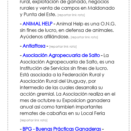
rural, explotación de ganado, negocios
rurales y venta de campos en Maldonado
y Punta del Este.
[reportar link roto]
-
ANIMAL HELP
-
Animal Help es una O.N.G.
sin fines de lucro, en defensa de animales.
Ayúdenos afiliándose.
[reportar link roto]
-
Antiaftosa
-
[reportar link roto]
-
Asociación Agropecuaria de Salto
-
La
Asociación Agropecuaria de Salto, es una
Institución de Servicios sin fines de lucro.
Está asociada a la Federación Rural y
Asociación Rural del Uruguay, por
intermedio de las cuales desarrolla su
acción gremial. La Asociación realiza en el
mes de octubre su Exposicion ganadera
anual así como tambień importantes
remates de cabañas en su Local Feria
[reportar link roto]
-
BPG - Buenas Prácticas Ganaderas
-