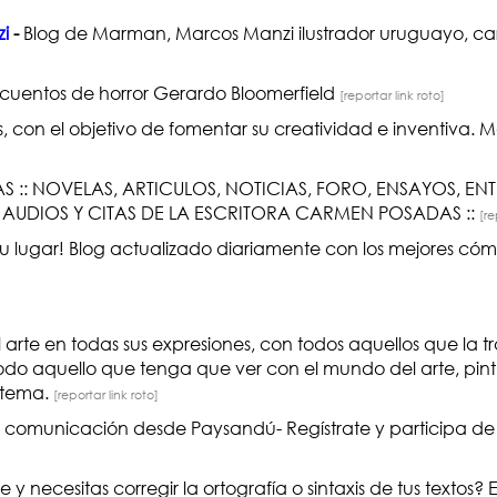
zi
-
Blog de Marman, Marcos Manzi ilustrador uruguayo, cari
 de cuentos de horror Gerardo Bloomerfield
[reportar link roto]
, con el objetivo de fomentar su creatividad e inventiva. M
 :: NOVELAS, ARTICULOS, NOTICIAS, FORO, ENSAYOS, ENT
S, AUDIOS Y CITAS DE LA ESCRITORA CARMEN POSADAS ::
[re
 tu lugar! Blog actualizado diariamente con los mejores cóm
arte en todas sus expresiones, con todos aquellos que la tr
odo aquello que tenga que ver con el mundo del arte, pintu
l tema.
[reportar link roto]
 comunicación desde Paysandú- Regístrate y participa de 
e y necesitas corregir la ortografía o sintaxis de tus textos