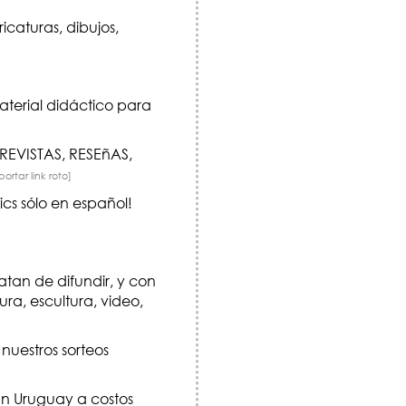
caturas, dibujos,
aterial didáctico para
REVISTAS, RESEñAS,
portar link roto]
ics sólo en español!
atan de difundir, y con
ra, escultura, video,
nuestros sorteos
? En Uruguay a costos