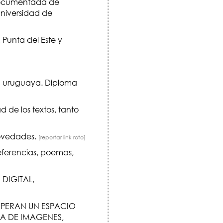
ocumentada de
niversidad de
 Punta del Este y
ra uruguaya. Diploma
de los textos, tanto
novedades.
[reportar link roto]
referencias, poemas,
DIGITAL,
SPERAN UN ESPACIO
DA DE IMAGENES,