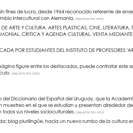
sin fines de lucro, desde 1964 reconocido referente de en
bio intercultural con Alemania.
[reportar link roto]
DE ARTE Y CULTURA. ARTES PLASTICAS, CINE, LITERATURA,
IMONIAL. CRITICA Y AGENDA CULTURAL. VENTA MEDIANTE
ICADA POR ESTUDIANTES DEL INSTITUTO DE PROFESORES 'AR
página figure entre los destacados, puede contratar este 
nculo.
[reportar link roto]
o del Diccionario del Español del Uruguay, que la Academi
 muestreo en el que se estudian y presentan alrededor de
todos sus niveles socioculturales.
[reportar link roto]
 blog plurilingüe, hacia un nuevo rumbo de la cultura es