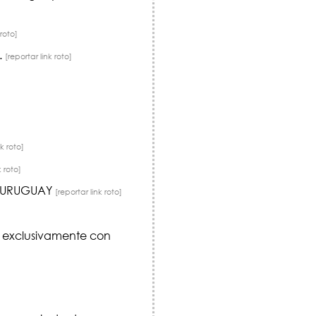
 roto]
.
[reportar link roto]
nk roto]
k roto]
O-URUGUAY
[reportar link roto]
ta exclusivamente con