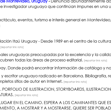
ca de Montevideo, Uruguay
-
Denuncia abundantemente d
e e investigador uruguayo que continúan impunes en una u
táculo, eventos, turismo e interés general en Montevideo,
]
ación Itaú Uruguay - Desde 1989 en el centro de la cultu
.
[reportar link roto]
les uruguayas preocupadas por la excelencia y la calidad 
cubren todas las áreas de proceso editorial.
[reportar link roto]
guay. Donde podrá encontrar información de catálogo y 
a y escritor uruguayo radicado en Barcelona. Bibliografía, 
pletos sitios de autor en Internet.
[reportar link roto]
 PORFOLIO DE ILUSTRACION, STORYBOARDS, ILUSTRACION 
ATURAS.
[reportar link roto]
 LLUGAR EN EL CAMINO. ESPERA A LOS CAMINANTES QUE E
CIMIENTO, A MOSTRAR Y A MOSTRARSE. QUIERE SER POBLA