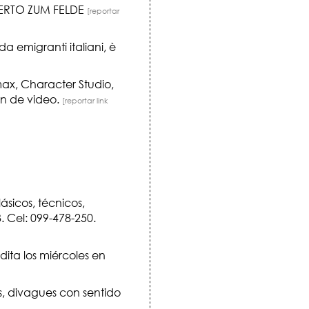
BERTO ZUM FELDE
[reportar
 emigranti italiani, è
max, Character Studio,
ón de video.
[reportar link
ásicos, técnicos,
. Cel: 099-478-250.
ita los miércoles en
es, divagues con sentido