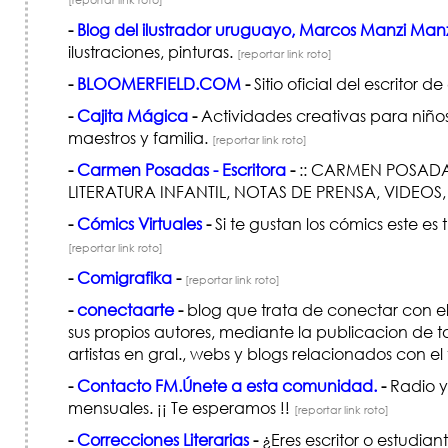
-
Blog del ilustrador uruguayo, Marcos Manzi Man
ilustraciones, pinturas.
[reportar link roto]
-
BLOOMERFIELD.COM
-
Sitio oficial del escritor
-
Cajita Mágica
-
Actividades creativas para niños
maestros y familia.
[reportar link roto]
-
Carmen Posadas - Escritora
-
:: CARMEN POSADAS
LITERATURA INFANTIL, NOTAS DE PRENSA, VIDEO
-
Cómics Virtuales
-
Si te gustan los cómics este es
[reportar link roto]
-
Comigrafika
-
[reportar link roto]
-
conectaarte
-
blog que trata de conectar con el 
sus propios autores, mediante la publicacion de t
artistas en gral., webs y blogs relacionados con e
-
Contacto FM.Únete a esta comunidad.
-
Radio y
mensuales. ¡¡ Te esperamos !!
[reportar link roto]
-
Correcciones Literarias
-
¿Eres escritor o estudiant