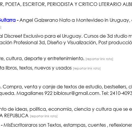
, POETA, ESCRITOR, PERIODISTA Y CRITICO LITERARIO AL
uitarra
-
Angel Galzerano Nato a Montevideo in Uruguay, da
o]
 Discreet Exclusivo para el Uruguay. Cursos de 3d studio 
ión Profesional 3d, Diseño y Visualización, Post producci
, cultura, deporte y entretenimiento.
[reportar link roto]
a libros, textos, nuevos y usados
[reportar link roto]
Compra, venta y canje de textos de estudio, bestsellers, cl
búsqueda. Magallanes 922 biblosur@gmail.com. Tel: 2410-4093
o de ideas, política, economía, ciencia y cultura que se ed
o LA REPUBLICA
[reportar link roto]
-
MisEscritosraros son Textos, estampas, cuentes , reflexion