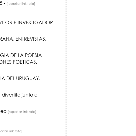
5 -
[reportar link roto]
CRITOR E INVESTIGADOR
AFIA, ENTREVISTAS,
IA DE LA POESIA
ONES POETICAS.
IA DEL URUGUAY.
divertite junto a
ideo
[reportar link roto]
ortar link roto]