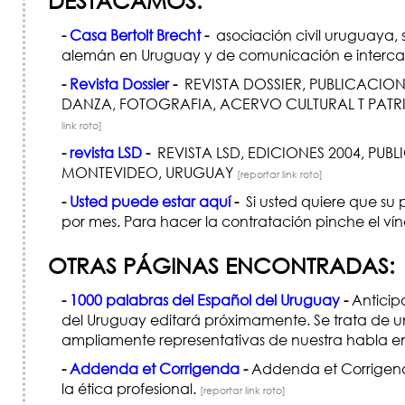
DESTACAMOS:
-
Casa Bertolt Brecht
-
asociación civil uruguaya, 
alemán en Uruguay y de comunicación e intercam
-
Revista Dossier
-
REVISTA DOSSIER, PUBLICACION 
DANZA, FOTOGRAFIA, ACERVO CULTURAL T PATR
link roto]
-
revista LSD
-
REVISTA LSD, EDICIONES 2004, PUBL
MONTEVIDEO, URUGUAY
[reportar link roto]
-
Usted puede estar aquí
-
Si usted quiere que su 
por mes. Para hacer la contratación pinche el ví
OTRAS PÁGINAS ENCONTRADAS:
-
1000 palabras del Español del Uruguay
-
Anticip
del Uruguay editará próximamente. Se trata de un
ampliamente representativas de nuestra habla en 
-
Addenda et Corrigenda
-
Addenda et Corrigenda:
la ética profesional.
[reportar link roto]