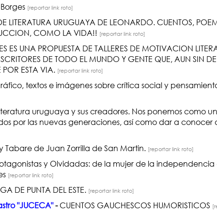
e Borges
[reportar link roto]
 DE LITERATURA URUGUAYA DE LEONARDO. CUENTOS, POEM
RUCCION, COMO LA VIDA!!
[reportar link roto]
ES ES UNA PROPUESTA DE TALLERES DE MOTIVACION LITE
SCRITORES DE TODO EL MUNDO Y GENTE QUE, AUN SIN DE
 POR ESTA VIA.
[reportar link roto]
ráfico, textos e imágenes sobre crítica social y pensamient
a literatura uruguaya y sus creadores. Nos ponemos como un
os por las nuevas generaciones, así como dar a conocer a
y Tabare de Juan Zorrilla de San Martin.
[reportar link roto]
rotagonistas y Olvidadas: de la mujer de la independenci
tes
[reportar link roto]
IGA DE PUNTA DEL ESTE.
[reportar link roto]
astro "JUCECA"
-
CUENTOS GAUCHESCOS HUMORISTICOS
[r