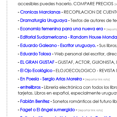
accesibles puedes hacerlo. COMPARE PRECIOS
[r
-
Cronicas Marcianas
-
RECOPILACION DE CUENTO
-
Dramaturgia Uruguaya
-
Textos de autores de te
-
Economía femenina para una nueva era
-
[reporta
-
Editorial Sudamericana - Random House Monda
-
Eduardo Galeano - Escritor uruguayo.
-
Sus libros
-
Eduardo Tolosa
-
Web personal del escritor, direc
-
EL GRAN GUSTAF
-
GUSTAF, ACTOR, GUIONISTA
-
El Ojo Ecológico
-
ELOJOECOLOGICO - REVISTA 
-
En Poesía - Sergio Arias Moreira
-
[reportar link roto]
-
entrelibros
-
Librería electrónica con todos los l
tarjetas. Libros en español, especialmente urugua
-
Fabián Benitez
-
Sonetos románticos del futuro li
-
Faget o El ángel sumergido
-
[reportar link roto]