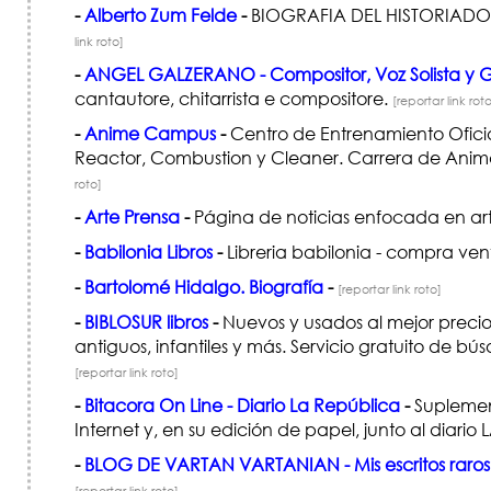
-
Alberto Zum Felde
-
BIOGRAFIA DEL HISTORIADOR
link roto]
-
ANGEL GALZERANO - Compositor, Voz Solista y G
cantautore, chitarrista e compositore.
[reportar link rot
-
Anime Campus
-
Centro de Entrenamiento Oficial
Reactor, Combustion y Cleaner. Carrera de Animac
roto]
-
Arte Prensa
-
Página de noticias enfocada en arte
-
Babilonia Libros
-
Libreria babilonia - compra vent
-
Bartolomé Hidalgo. Biografía
-
[reportar link roto]
-
BIBLOSUR libros
-
Nuevos y usados al mejor precio. 
antiguos, infantiles y más. Servicio gratuito de 
[reportar link roto]
-
Bitacora On Line - Diario La República
-
Suplement
Internet y, en su edición de papel, junto al diari
-
BLOG DE VARTAN VARTANIAN - Mis escritos raros
[reportar link roto]