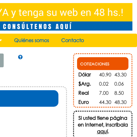
Quiénes somos
Contacto
+
COTIZACIONES
Dólar
40.90
43.30
$Arg.
0.02
0.06
Real
7.00
8.50
Euro
44.30
48.30
Si usted tiene página
en Internet, inscríbala
aquí
.