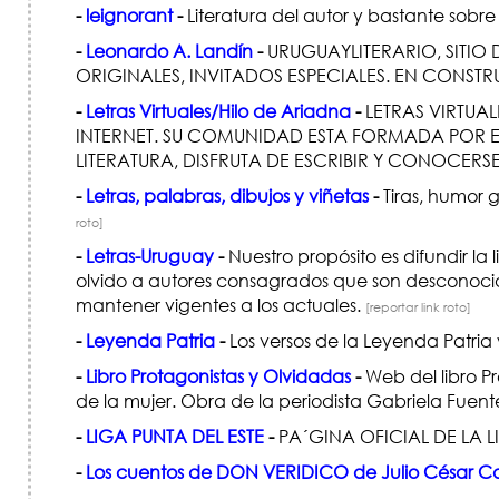
-
leignorant
-
Literatura del autor y bastante sobr
-
Leonardo A. Landín
-
URUGUAYLITERARIO, SITIO
ORIGINALES, INVITADOS ESPECIALES. EN CONST
-
Letras Virtuales/Hilo de Ariadna
-
LETRAS VIRTUAL
INTERNET. SU COMUNIDAD ESTA FORMADA POR E
LITERATURA, DISFRUTA DE ESCRIBIR Y CONOCERSE
-
Letras, palabras, dibujos y viñetas
-
Tiras, humor g
roto]
-
Letras-Uruguay
-
Nuestro propósito es difundir l
olvido a autores consagrados que son desconocid
mantener vigentes a los actuales.
[reportar link roto]
-
Leyenda Patria
-
Los versos de la Leyenda Patria 
-
Libro Protagonistas y Olvidadas
-
Web del libro P
de la mujer. Obra de la periodista Gabriela Fuen
-
LIGA PUNTA DEL ESTE
-
PA´GINA OFICIAL DE LA L
-
Los cuentos de DON VERIDICO de Julio César C