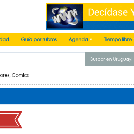
idad
Guía por rubros
Agenda
Tiempo libre
+
Buscar en Uruguay!
itores, Comics