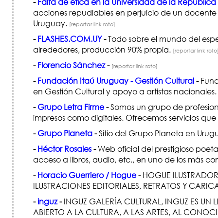
-
Falta de ética en la Universidad de la Repúbli
acciones repudiables en perjuicio de un docent
Uruguay.
[reportar link roto]
-
FLASHES.COM.UY
-
Todo sobre el mundo del espec
alrededores, producción 90% propia.
[reportar link roto
-
Florencio Sánchez
-
[reportar link roto]
-
Fundación Itaú Uruguay - Gestión Cultural
-
Fund
en Gestión Cultural y apoyo a artistas nacionales
-
Grupo Letra Firme
-
Somos un grupo de profesiona
impresos como digitales. Ofrecemos servicios que 
-
Grupo Planeta
-
Sitio del Grupo Planeta en Uru
-
Héctor Rosales
-
Web oficial del prestigioso poet
acceso a libros, audio, etc., en uno de los más com
-
Horacio Guerriero / Hogue
-
HOGUE ILUSTRADOR.
ILUSTRACIONES EDITORIALES, RETRATOS Y CARIC
-
inguz
-
INGUZ GALERÍA CULTURAL, INGUZ ES UN
ABIERTO A LA CULTURA, A LAS ARTES, AL CONO