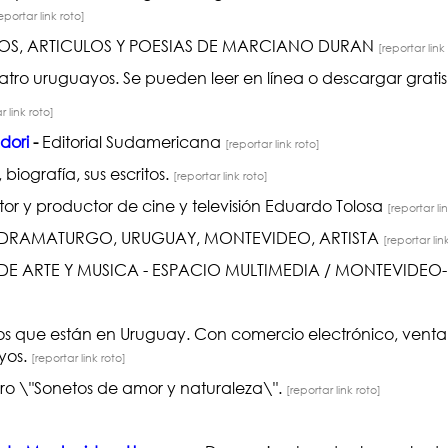
eportar link roto]
S, ARTICULOS Y POESIAS DE MARCIANO DURAN
[reportar link
atro uruguayos. Se pueden leer en línea o descargar gratis
r link roto]
dori
-
Editorial Sudamericana
[reportar link roto]
, biografía, sus escritos.
[reportar link roto]
tor y productor de cine y televisión Eduardo Tolosa
[reportar li
, DRAMATURGO, URUGUAY, MONTEVIDEO, ARTISTA
[reportar lin
DE ARTE Y MUSICA - ESPACIO MULTIMEDIA / MONTEVIDE
ibros que están en Uruguay. Con comercio electrónico, ven
yos.
[reportar link roto]
bro \"Sonetos de amor y naturaleza\".
[reportar link roto]