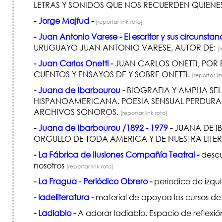
LETRAS Y SONIDOS QUE NOS RECUERDEN QUIENES
-
Jorge Majfud
-
[reportar link roto]
-
Juan Antonio Varese - El escritor y sus circunstan
URUGUAYO JUAN ANTONIO VARESE, AUTOR DE:
[
-
Juan Carlos Onetti
-
JUAN CARLOS ONETTI, POR B
CUENTOS Y ENSAYOS DE Y SOBRE ONETTI.
[reportar li
-
Juana de Ibarbourou
-
BIOGRAFIA Y AMPLIA SE
HISPANOAMERICANA. POESIA SENSUAL PERDURAB
ARCHIVOS SONOROS.
[reportar link roto]
-
Juana de Ibarbourou /1892 - 1979
-
JUANA DE I
ORGULLO DE TODA AMERICA Y DE NUESTRA LITE
-
La Fábrica de Ilusiones Compañía Teatral
-
descub
nosotros
[reportar link roto]
-
La Fragua - Periódico Obrero
-
periodico de izqu
-
ladeliteratura
-
material de apoyoa los cursos de l
-
Ladiablo
-
A adorar ladiablo. Espacio de reflex