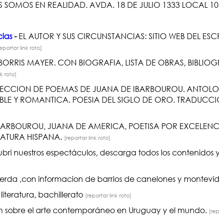
 SOMOS EN REALIDAD. AVDA. 18 DE JULIO 1333 LOCAL 10
cias
-
EL AUTOR Y SUS CIRCUNSTANCIAS: SITIO WEB DEL ES
reportar link roto]
ORRIS MAYER. CON BIOGRAFIA, LISTA DE OBRAS, BIBLIOGR
nk roto]
LECCION DE POEMAS DE JUANA DE IBARBOUROU. ANTOLOG
LE Y ROMANTICA. POESIA DEL SIGLO DE ORO. TRADUCCI
BARBOUROU, JUANA DE AMERICA, POETISA POR EXCELENC
RATURA HISPANA.
[reportar link roto]
ri nuestros espectáculos, descarga todos los contenidos y 
ierda ,con informacion de barrios de canelones y montev
iteratura, bachillerato
[reportar link roto]
ión sobre el arte contemporáneo en Uruguay y el mundo.
[rep