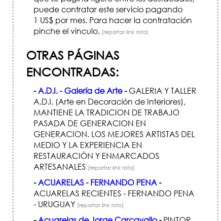
puede contratar este servicio pagando
1 US$ por mes. Para hacer la contratación
pinche el vínculo.
[reportar link roto]
OTRAS PÁGINAS
ENCONTRADAS:
-
A.D.I. - Galería de Arte
-
GALERIA Y TALLER
A.D.I. (Arte en Decoración de Interiores),
MANTIENE LA TRADICION DE TRABAJO
PASADA DE GENERACION EN
GENERACION. LOS MEJORES ARTISTAS DEL
MEDIO Y LA EXPERIENCIA EN
RESTAURACIÓN Y ENMARCADOS
ARTESANALES
[reportar link roto]
-
ACUARELAS - FERNANDO PENA
-
ACUARELAS RECIENTES - FERNANDO PENA
- URUGUAY
[reportar link roto]
-
Acuarelas de Jorge Carcavallo
-
PINTOR