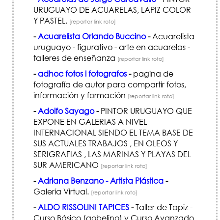
URUGUAYO DE ACUARELAS, LAPIZ COLOR
Y PASTEL.
[reportar link roto]
-
Acuarelista Orlando Buccino
-
Acuarelista
uruguayo - figurativo - arte en acuarelas -
talleres de enseñanza
[reportar link roto]
-
adhoc fotos i fotografos
-
pagina de
fotografía de autor para compartir fotos,
información y formación
[reportar link roto]
-
Adolfo Sayago
-
PINTOR URUGUAYO QUE
EXPONE EN GALERIAS A NIVEL
INTERNACIONAL SIENDO EL TEMA BASE DE
SUS ACTUALES TRABAJOS , EN OLEOS Y
SERIGRAFIAS , LAS MARINAS Y PLAYAS DEL
SUR AMERICANO
[reportar link roto]
-
Adriana Benzano - Artista Plástica
-
Galería Virtual.
[reportar link roto]
-
ALDO RISSOLINI TAPICES
-
Taller de Tapiz -
Curso Básico (gobelino) y Curso Avanzado