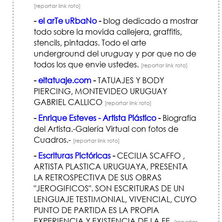
[reportar link roto]
-
el arTe uRbaNo
-
blog dedicado a mostrar
todo sobre la movida callejera, graffitis,
stencils, pintadas. Todo el arte
underground del uruguay y por que no de
todos los que envie ustedes.
[reportar link roto]
-
eltatuaje.com
-
TATUAJES Y BODY
PIERCING, MONTEVIDEO URUGUAY
GABRIEL CALLICO
[reportar link roto]
-
Enrique Esteves - Artista Plástico
-
Biografía
del Artista.-Galería Virtual con fotos de
Cuadros.-
[reportar link roto]
-
Escrituras Pictóricas
-
CECILIA SCAFFO ,
ARTISTA PLASTICA URUGUAYA, PRESENTA
LA RETROSPECTIVA DE SUS OBRAS
"JEROGIFICOS". SON ESCRITURAS DE UN
LENGUAJE TESTIMONIAL, VIVENCIAL, CUYO
PUNTO DE PARTIDA ES LA PROPIA
EXPERIENCIA Y EXISTENCIA DE LA FE.
[reportar