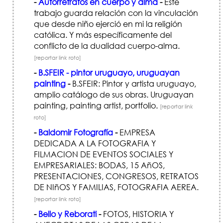
-
Autorretratos en cuerpo y alma
-
Este
trabajo guarda relación con la vinculación
que desde niño ejerció en mi la religión
católica. Y más específicamente del
conflicto de la dualidad cuerpo-alma.
[reportar link roto]
-
B.SFEIR - pintor uruguayo, uruguayan
painting
-
B.SFEIR: Pintor y artista uruguayo,
amplio catálogo de sus obras. Uruguayan
painting, painting artist, portfolio.
[reportar link
roto]
-
Baldomir Fotografía
-
EMPRESA
DEDICADA A LA FOTOGRAFIA Y
FILMACION DE EVENTOS SOCIALES Y
EMPRESARIALES: BODAS, 15 AñOS,
PRESENTACIONES, CONGRESOS, RETRATOS
DE NIñOS Y FAMILIAS, FOTOGRAFIA AEREA.
[reportar link roto]
-
Bello y Reborati
-
FOTOS, HISTORIA Y