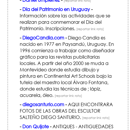
[reportar link roto]
-
Día del Patrimonio en Uruguay
-
Información sobre las actividades que se
realizan para conmemorar el Día del
Patrimonio. Inscripciones.
[reportar link roto]
-
DiegoCandia.com
-
Diego Candia es
nacido en 1977 en Paysandú, Uruguay. En
1996 comienza a trabajar como diseñador
gráfico para las revistas publicitarias
locales. A partir del año 2000 se muda a
Montevideo donde estudia dibujo y
pintura en Continental Art Schools bajo la
tutela del maestro local Álvaro Fontana,
donde estudia las técnicas de ; lápiz,
acuarela, óleo.
[reportar link roto]
-
diegosanturio.com
-
AQUI ENCONTRARA
FOTOS DE LAS OBRAS DEL ESCULTOR
SALTEÑO DIEGO SANTURIO.
[reportar link roto]
-
Don Quijote
-
ANTIQUES - ANTIGUEDADES