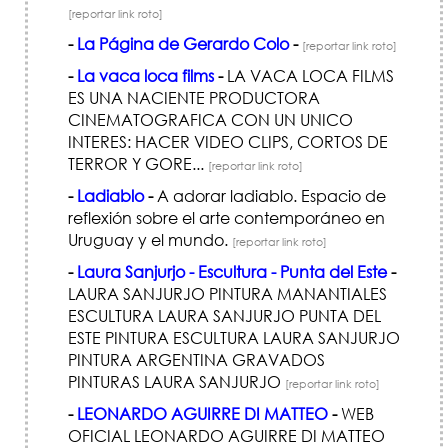
[reportar link roto]
-
La Página de Gerardo Colo
-
[reportar link roto]
-
La vaca loca films
-
LA VACA LOCA FILMS
ES UNA NACIENTE PRODUCTORA
CINEMATOGRAFICA CON UN UNICO
INTERES: HACER VIDEO CLIPS, CORTOS DE
TERROR Y GORE...
[reportar link roto]
-
Ladiablo
-
A adorar ladiablo. Espacio de
reflexión sobre el arte contemporáneo en
Uruguay y el mundo.
[reportar link roto]
-
Laura Sanjurjo - Escultura - Punta del Este
-
LAURA SANJURJO PINTURA MANANTIALES
ESCULTURA LAURA SANJURJO PUNTA DEL
ESTE PINTURA ESCULTURA LAURA SANJURJO
PINTURA ARGENTINA GRAVADOS
PINTURAS LAURA SANJURJO
[reportar link roto]
-
LEONARDO AGUIRRE DI MATTEO
-
WEB
OFICIAL LEONARDO AGUIRRE DI MATTEO