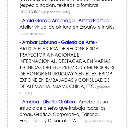
(especialización, texturas, alfombras
orientales)
[reportar link roto]
-
Alicia García Aréchaga - Artista Plástica
-
Atelier virtual de pintura en Español e Inglés
[reportar link roto]
-
Ambar Labruna - Galería de Arte
-
ARTISTA PLASTICA DE RECONOCIDA
TRAYECTORIA NACIONAL E
INTERNACIONAL. DESTACADA EN VARIAS
TECNICAS OBTIENE PREMIOS Y MENCIONES
DE HONOR EN URUGUAY Y EN EL EXTERIOR.
EXPONE EN EMBAJADAS y CONSULADOS
DE ALEMANIA, MIAMI, CHINA, ETC.
[reportar
link roto]
-
Ameba - Diseño Gráfico
-
Ameba es un
estudio de diseño que trabaja todas las
áreas. Gráfico, Corporativo, Editorial,
Empaques y Desarrollos Web.
[reportar link roto]