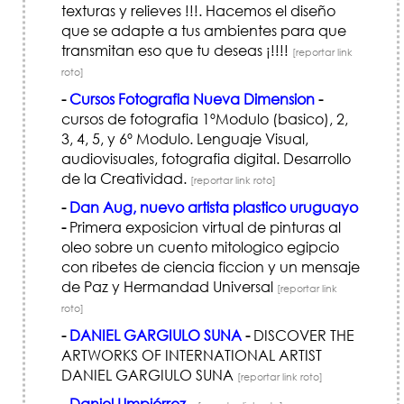
texturas y relieves !!!. Hacemos el diseño
que se adapte a tus ambientes para que
transmitan eso que tu deseas ¡!!!!
[reportar link
roto]
-
Cursos Fotografia Nueva Dimension
-
cursos de fotografia 1ºModulo (basico), 2,
3, 4, 5, y 6º Modulo. Lenguaje Visual,
audiovisuales, fotografia digital. Desarrollo
de la Creatividad.
[reportar link roto]
-
Dan Aug, nuevo artista plastico uruguayo
-
Primera exposicion virtual de pinturas al
oleo sobre un cuento mitologico egipcio
con ribetes de ciencia ficcion y un mensaje
de Paz y Hermandad Universal
[reportar link
roto]
-
DANIEL GARGIULO SUNA
-
DISCOVER THE
ARTWORKS OF INTERNATIONAL ARTIST
DANIEL GARGIULO SUNA
[reportar link roto]
-
Daniel Umpiérrez
-