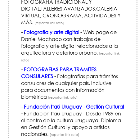
FOTOGRAFIA TRADICIONAL Y
DIGITAL,TALLERES AVANZADOS.GALERIA
VIRTUAL, CRONOGRAMA, ACTIVIDADES Y
MÁS.
[reportar link roto]
-
Fotografia y arte digital
-
Web page de
Daniel Machado con trabajos de
fotografia y arte digital relacionados a la
arquitectura y deterioro urbano.
[reportar link
roto]
-
FOTOGRAFIAS PARA TRAMITES
CONSULARES
-
Fotogfrafias para trámites
consulares de cualquier país. Inclusive
para documentos con información
biométrica
[reportar link roto]
-
Fundación Itaú Uruguay - Gestión Cultural
-
Fundación Itaú Uruguay - Desde 1989 en
el centro de la cultura uruguaya. Diploma
en Gestión Cultural y apoyo a artistas
nacionales.
[reportar link roto]