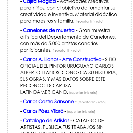
-
Cajita Mágica
-
Actividades creativas
para niños, con el objetivo de fomentar su
creatividad e inventiva. Material didáctico
para maestros y familia.
[reportar link roto]
-
Canelones de muestra
-
Gran muestra
artística del Departamento de Canelones,
con más de 5.000 artistas canarios
participantes.
[reportar link roto]
-
Carlos A. Llanos - Arte Constructivo
-
SITIO
OFICIAL DEL PINTOR URUGUAYO CARLOS
ALBERTO LLANOS. CONOZCA SU HISTORIA,
SUS OBRAS, Y MAS DATOS SOBRE ESTE
RECONOCIDO ARTISA
LATINOAMERICANO.
[reportar link roto]
-
Carlos Castro Sansone
-
[reportar link roto]
-
Carlos Páez Vilaró
-
[reportar link roto]
-
Catalogo de Artistas
-
CATALGO DE
ARTISTAS. PUBLICA TUS TRABAJOS SIN