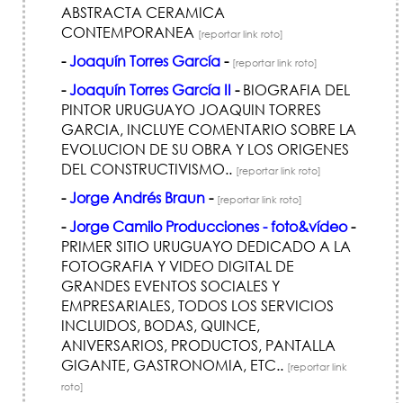
ABSTRACTA CERAMICA
CONTEMPORANEA
[reportar link roto]
-
Joaquín Torres García
-
[reportar link roto]
-
Joaquín Torres García II
-
BIOGRAFIA DEL
PINTOR URUGUAYO JOAQUIN TORRES
GARCIA, INCLUYE COMENTARIO SOBRE LA
EVOLUCION DE SU OBRA Y LOS ORIGENES
DEL CONSTRUCTIVISMO..
[reportar link roto]
-
Jorge Andrés Braun
-
[reportar link roto]
-
Jorge Camilo Producciones - foto&vídeo
-
PRIMER SITIO URUGUAYO DEDICADO A LA
FOTOGRAFIA Y VIDEO DIGITAL DE
GRANDES EVENTOS SOCIALES Y
EMPRESARIALES, TODOS LOS SERVICIOS
INCLUIDOS, BODAS, QUINCE,
ANIVERSARIOS, PRODUCTOS, PANTALLA
GIGANTE, GASTRONOMIA, ETC..
[reportar link
roto]