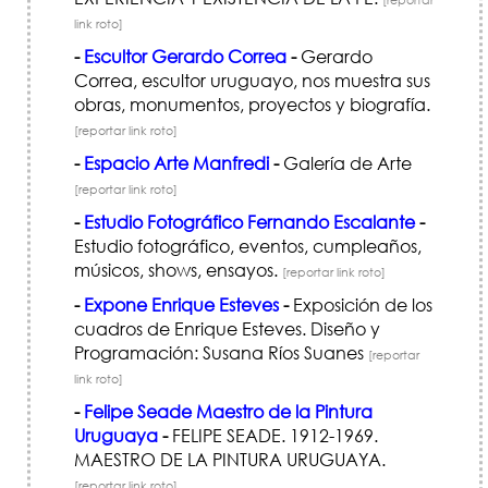
link roto]
-
Escultor Gerardo Correa
-
Gerardo
Correa, escultor uruguayo, nos muestra sus
obras, monumentos, proyectos y biografía.
[reportar link roto]
-
Espacio Arte Manfredi
-
Galería de Arte
[reportar link roto]
-
Estudio Fotográfico Fernando Escalante
-
Estudio fotográfico, eventos, cumpleaños,
músicos, shows, ensayos.
[reportar link roto]
-
Expone Enrique Esteves
-
Exposición de los
cuadros de Enrique Esteves. Diseño y
Programación: Susana Ríos Suanes
[reportar
link roto]
-
Felipe Seade Maestro de la Pintura
Uruguaya
-
FELIPE SEADE. 1912-1969.
MAESTRO DE LA PINTURA URUGUAYA.
[reportar link roto]