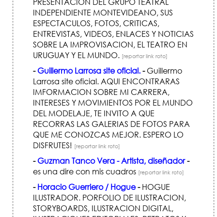
PRESENTACION DEL GRUPO TEATRAL
INDEPENDIENTE MONTEVIDEANO, SUS
ESPECTACULOS, FOTOS, CRITICAS,
ENTREVISTAS, VIDEOS, ENLACES Y NOTICIAS
SOBRE LA IMPROVISACION, EL TEATRO EN
URUGUAY Y EL MUNDO.
[reportar link roto]
-
Guillermo Larrosa site oficial.
-
Guillermo
Larrosa site oficial. AQUI ENCONTRARAS
IMFORMACION SOBRE MI CARRERA,
INTERESES Y MOVIMIENTOS POR EL MUNDO
DEL MODELAJE, TE INVITO A QUE
RECORRAS LAS GALERIAS DE FOTOS PARA
QUE ME CONOZCAS MEJOR. ESPERO LO
DISFRUTES!
[reportar link roto]
-
Guzman Tanco Vera - Artista, diseñador
-
es una dire con mis cuadros
[reportar link roto]
-
Horacio Guerriero / Hogue
-
HOGUE
ILUSTRADOR. PORFOLIO DE ILUSTRACION,
STORYBOARDS, ILUSTRACION DIGITAL,