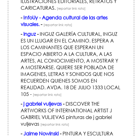
ILUSTRACIONES EDITORIALES, RETRATOS Y
CARICATURAS.
[reportar link roto]
-
InfoUy - Agenda cultural de las artes
visuales.
-
[reportar link roto]
-
inguz
-
INGUZ GALERÍA CULTURAL, INGUZ
ES UN LLUGAR EN EL CAMINO. ESPERA A
LOS CAMINANTES QUE ESPERAN UN
ESPACIO ABIERTO A LA CULTURA, A LAS
ARTES, AL CONOCIMIENTO, A MOSTRAR Y
A MOSTRARSE. QUIERE SER POBLADA DE
IMAGENES, LETRAS Y SONIDOS QUE NOS
RECUERDEN QUIENES SOMOS EN
REALIDAD. AVDA. 18 DE JULIO 1333 LOCAL
105 -
[reportar link roto]
-
j gabriel vuljevas
-
DISCOVER THE
ARTWORKS OF INTERNATIONAL ARTIST J
GABRIEL VULJEVAS pinturas de j gabriel
vuljevas
[reportar link roto]
-
Jaime Nowinski
-
PINTURA Y ESCULTURA