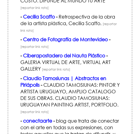
COSTO. DIFUNDE AL MUNDO TU ARTE
[reportar link roto]
-
Cecilia Scaffo
-
Retrospectiva de la obra
de la artista plástica, Cecilia Scaffo.
[reportar
link roto]
-
Centro de Fotografía de Montevideo
-
[reportar link roto]
-
Ciberapostadero del Nauta Plástico
-
GALERIA VIRTUAL DE ARTE, VIRTUAL ART
GALLERY
[reportar link roto]
-
Claudio Tamosiunas | Abstractos en
Piriápolis
-
CLAUDIO TAMOSIUNAS: PINTOR Y
ARTISTA URUGUAYO, AMPLIO CATALOGO
DE SUS OBRAS. CLAUDIO TAMOSIUNAS:
URUGUAYAN PAINTING ARTIST, PORTFOLIO.
[reportar link roto]
-
conectaarte
-
blog que trata de conectar
con el arte en todas sus expresiones, con
todos aquellos que la tratan de difundir, y