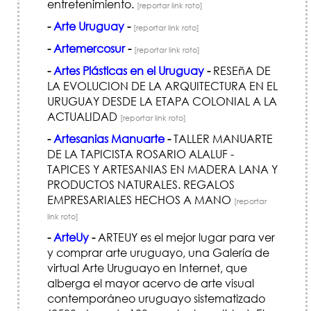
entretenimiento.
[reportar link roto]
-
Arte Uruguay
-
[reportar link roto]
-
Artemercosur
-
[reportar link roto]
-
Artes Plásticas en el Uruguay
-
RESEñA DE
LA EVOLUCION DE LA ARQUITECTURA EN EL
URUGUAY DESDE LA ETAPA COLONIAL A LA
ACTUALIDAD
[reportar link roto]
-
Artesanias Manuarte
-
TALLER MANUARTE
DE LA TAPICISTA ROSARIO ALALUF -
TAPICES Y ARTESANIAS EN MADERA LANA Y
PRODUCTOS NATURALES. REGALOS
EMPRESARIALES HECHOS A MANO
[reportar
link roto]
-
ArteUy
-
ARTEUY es el mejor lugar para ver
y comprar arte uruguayo, una Galería de
virtual Arte Uruguayo en Internet, que
alberga el mayor acervo de arte visual
contemporáneo uruguayo sistematizado