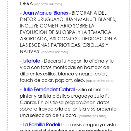
OBRA
[reportar link roto]
-
Juan Manuel Blanes
-
BIOGRAFIA DEL
PINTOR URUGUAYO JUAN MANUEL BLANES,
INCLUYE COMENTARIO SOBRE LA
EVOLUCION DE SU OBRA, Y LA TEMATICA
ABORDADA, ASI COMO SU DEDICACION A
LAS ESCENAS PATRIOTICAS, CRIOLLAS Y
NATIVAS
[reportar link roto]
-
juliafoto
-
Decora tu hogar, tu oficina y tu
vida con fotos montadas en bastidor de
diferentes estilos, blanco y negro, color,
touch de color, pop art, oleo.
[reportar link roto]
-
Julio Fernández Cabral
-
Sitio oficial del
pintor y artista plástico uruguayo Julio F.
Cabral. En el sitio se proporcionan datos
sobre la trayectoria del artista y se presenta
una selección de su obra.
[reportar link roto]
-
La Familia Rodelu
-
La crisis uruguaya vista
a traves del deterioro de una prominente