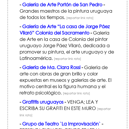
-
Galería de Arte Portón de San Pedro
-
Grandes maestros de la pintura uruguaya
de todos los tiempos.
[reportar link roto]
-
Galería de Arte “La casa de Jorge Páez
Vilaró” Colonia del Sacramento
-
Galería
de Arte en la casa de Colonia del pintor
uruguayo Jorge Páez Vilaró, dedicada a
promover su pintura, el arte uruguayo y de
Latinoamérica.
[reportar link roto]
-
Galería de Ma. Clara Rossi
-
Galeria de
arte con obras de gran brillo y color
expuestas en museos y galerias de arte. El
motivo central es la figura humana y el
retrato psicológico.
[reportar link roto]
-
Grafittis uruguayos
-
VENGA; LEA Y
ESCRIBA SU GRAFITI EN ESTE MURO
[reportar
link roto]
-
Grupo de Teatro `La Improvisación`
-