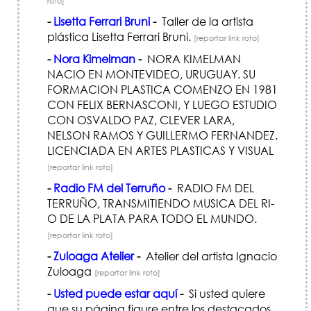
roto]
-
Lisetta Ferrari Bruni
-
Taller de la artista
plástica Lisetta Ferrari Bruni.
[reportar link roto]
-
Nora Kimelman
-
NORA KIMELMAN
NACIO EN MONTEVIDEO, URUGUAY. SU
FORMACION PLASTICA COMENZO EN 1981
CON FELIX BERNASCONI, Y LUEGO ESTUDIO
CON OSVALDO PAZ, CLEVER LARA,
NELSON RAMOS Y GUILLERMO FERNANDEZ.
LICENCIADA EN ARTES PLASTICAS Y VISUAL
[reportar link roto]
-
Radio FM del Terruño
-
RADIO FM DEL
TERRUÑO, TRANSMITIENDO MUSICA DEL RI­
O DE LA PLATA PARA TODO EL MUNDO.
[reportar link roto]
-
Zuloaga Atelier
-
Atelier del artista Ignacio
Zuloaga
[reportar link roto]
-
Usted puede estar aquí
-
Si usted quiere
que su página figure entre los destacados,