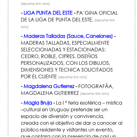
[reportar link roto]
-
LIGA PUNTA DEL ESTE
-
PA´GINA OFICIAL
DE LA LIGA DE PUNTA DEL ESTE.
[reportar link
roto]
-
Maderas Talladas (Sauce, Canelones)
-
MADERAS TALLADAS, ESPECIALMENTE
SELECCIONADAS Y ESTACIONADAS:
CEDRO, ROBLE, CIPRES. DISEÑOS
PERSONALIZADOS, CON LOS DIBUJOS,
DIMENSIONES Y TECNICA SOLICITADOS
POR EL CLIENTE
[reportar link roto]
-
Magdalena Gutierrez
-
FOTOGRAFÃ­A,
MAGDALENA GUTIERREZ
[reportar link roto]
-
Magia Bruja
-
La I º feria esotérica – mística
–cultural en Uruguay pretende ser un
espacio de diversión y convivencia,
creada con el objetivo de dar a conocer al
público residente y visitantes un evento,
que contara con la presencia de casi un