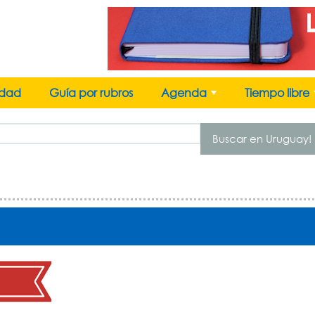
idad
Guía por rubros
Agenda
Tiempo libre
+
Buscar en Uruguay!