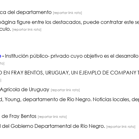
tica del departamento
[reportar link roto]
página figure entre los destacados, puede contratar este 
nculo.
[reportar link roto]
o
-
Institución público- privado cuyo objetivo es el desarrol
oto]
O EN FRAY BENTOS, URUGUAY, UN EJEMPLO DE COMPAN
o]
 Agrícola de Uruguay
[reportar link roto]
ad, Young, departamento de Rio Negro. Noticias locales, d
d de Fray Bentos
[reportar link roto]
ial del Gobierno Departamental de Río Negro.
[reportar link roto]