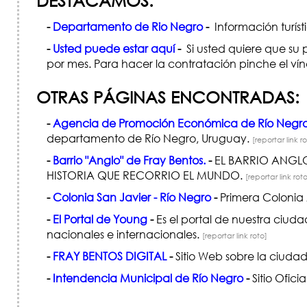
DESTACAMOS:
-
Departamento de Rio Negro
-
Información turís
-
Usted puede estar aquí
-
Si usted quiere que su 
por mes. Para hacer la contratación pinche el ví
OTRAS PÁGINAS ENCONTRADAS:
-
Agencia de Promoción Económica de Río Negr
departamento de Río Negro, Uruguay.
[reportar link r
-
Barrio "Anglo" de Fray Bentos.
-
EL BARRIO ANGL
HISTORIA QUE RECORRIO EL MUNDO.
[reportar link rot
-
Colonia San Javier - Río Negro
-
Primera Colonia
-
El Portal de Young
-
Es el portal de nuestra ciud
nacionales e internacionales.
[reportar link roto]
-
FRAY BENTOS DIGITAL
-
Sitio Web sobre la ciuda
-
Intendencia Municipal de Río Negro
-
Sitio Ofic