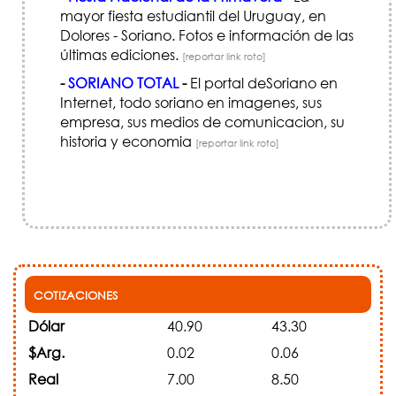
mayor fiesta estudiantil del Uruguay, en
Dolores - Soriano. Fotos e información de las
últimas ediciones.
[reportar link roto]
-
SORIANO TOTAL
-
El portal deSoriano en
Internet, todo soriano en imagenes, sus
empresa, sus medios de comunicacion, su
historia y economia
[reportar link roto]
COTIZACIONES
Dólar
40.90
43.30
$Arg.
0.02
0.06
Real
7.00
8.50