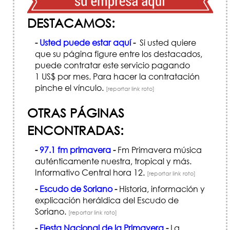
DESTACAMOS:
-
Usted puede estar aquí
-
Si usted quiere
que su página figure entre los destacados,
puede contratar este servicio pagando
1 US$ por mes. Para hacer la contratación
pinche el vínculo.
[reportar link roto]
OTRAS PÁGINAS
ENCONTRADAS:
-
97.1 fm primavera
-
Fm Primavera música
auténticamente nuestra, tropical y más.
Informativo Central hora 12.
[reportar link roto]
-
Escudo de Soriano
-
Historia, información y
explicación heráldica del Escudo de
Soriano.
[reportar link roto]
-
Fiesta Nacional de la Primavera
-
La