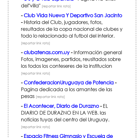
del"villa"
[reportar link roto]
-
Club Vida Nueva Y Deportivo San Jacinto
-
Historia del Club, jugadores, fotos,
resultados de la copa nacional de clubes y
todo lo relacionado al futbol del interior.
[reportar link roto]
-
clubatenas.com.uy
-
Información general
Fotos, imagenes, partidos, reusltados sobre
los todos los conteseres de la institucion
[reportar link roto]
-
ConfederacionUruguaya de Potencia
-
Pagina dedicada a los amantes de las
pesas
[reportar link roto]
-
El Acontecer, Diario de Durazno
-
EL
DIARIO DE DURAZNO EN LA WEB. las
noticias tuyas del centro del Uruguay.
[reportar link roto]
-
Espacio Fitness Gimnasio y Escuela de