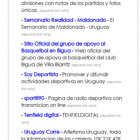
divisiones con notas de los partidos y fotos
únicas.
[reportar link roto]
-
Semanario Realidad - Maldonado
-
El
Semanario de Maldonado - Uruguay
[reportar link roto]
-
Sitio Oficial del grupo de apoyo al
Basquetbol en Bigua
-
Web oficial del
grupo de apoyo al basquetbol del club
Biguá de Villa Biarritz
[reportar link roto]
-
Soy Deportista
-
Promover y difundir
actividades deportivas en Uruguay
[reportar
link roto]
-
sport890
-
Pagina de radio deportiva con
transmicion on line
[reportar link roto]
-
Tenfield digital
-
TENFIELDIGITAL
[reportar link
roto]
-
Uruguay Corre
-
Atletismo Uruguay, toda
la informacion de las carreras 10K,21K,42K.