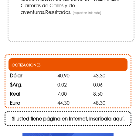
Carreras de Calles y de
aventuras.Resultados.
[reportar link roto]
COTIZACIONES
Dólar
40.90
43.30
$Arg.
0.02
0.06
Real
7.00
8.50
Euro
44.30
48.30
Si usted tiene página en Internet, inscríbala
aquí
.