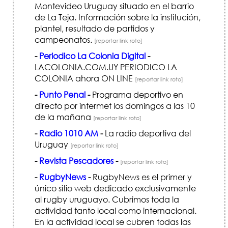
Montevideo Uruguay situado en el barrio
de La Teja. Información sobre la institución,
plantel, resultado de partidos y
campeonatos.
[reportar link roto]
-
Periodico La Colonia Digital
-
LACOLONIA.COM.UY PERIODICO LA
COLONIA ahora ON LINE
[reportar link roto]
-
Punto Penal
-
Programa deportivo en
directo por intermet los domingos a las 10
de la mañana
[reportar link roto]
-
Radio 1010 AM
-
La radio deportiva del
Uruguay
[reportar link roto]
-
Revista Pescadores
-
[reportar link roto]
-
RugbyNews
-
RugbyNews es el primer y
único sitio web dedicado exclusivamente
al rugby uruguayo. Cubrimos toda la
actividad tanto local como internacional.
En la actividad local se cubren todas las