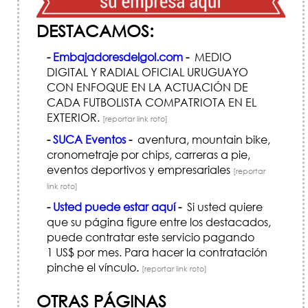
DESTACAMOS:
-
Embajadoresdelgol.com
-
MEDIO
DIGITAL Y RADIAL OFICIAL URUGUAYO
CON ENFOQUE EN LA ACTUACIÓN DE
CADA FUTBOLISTA COMPATRIOTA EN EL
EXTERIOR.
[reportar link roto]
-
SUCA Eventos
-
aventura, mountain bike,
cronometraje por chips, carreras a pie,
eventos deportivos y empresariales
[reportar
link roto]
-
Usted puede estar aquí
-
Si usted quiere
que su página figure entre los destacados,
puede contratar este servicio pagando
1 US$ por mes. Para hacer la contratación
pinche el vínculo.
[reportar link roto]
OTRAS PÁGINAS