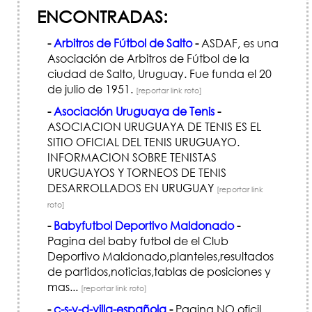
ENCONTRADAS:
-
Arbitros de Fútbol de Salto
-
ASDAF, es una
Asociación de Arbitros de Fútbol de la
ciudad de Salto, Uruguay. Fue funda el 20
de julio de 1951.
[reportar link roto]
-
Asociación Uruguaya de Tenis
-
ASOCIACION URUGUAYA DE TENIS ES EL
SITIO OFICIAL DEL TENIS URUGUAYO.
INFORMACION SOBRE TENISTAS
URUGUAYOS Y TORNEOS DE TENIS
DESARROLLADOS EN URUGUAY
[reportar link
roto]
-
Babyfutbol Deportivo Maldonado
-
Pagina del baby futbol de el Club
Deportivo Maldonado,planteles,resultados
de partidos,noticias,tablas de posiciones y
mas...
[reportar link roto]
-
c-s-y-d-villa-española
-
Pagina NO oficil