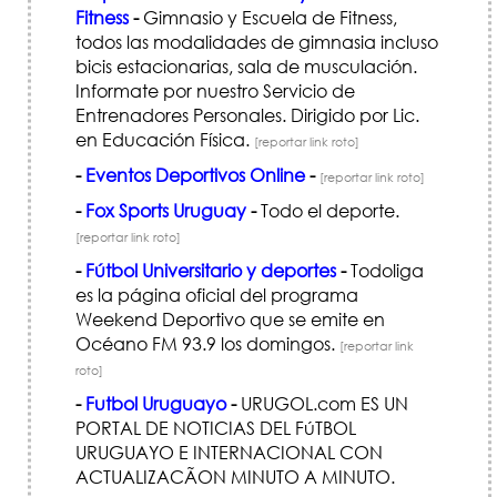
Fitness
-
Gimnasio y Escuela de Fitness,
todos las modalidades de gimnasia incluso
bicis estacionarias, sala de musculación.
Informate por nuestro Servicio de
Entrenadores Personales. Dirigido por Lic.
en Educación Física.
[reportar link roto]
-
Eventos Deportivos Online
-
[reportar link roto]
-
Fox Sports Uruguay
-
Todo el deporte.
[reportar link roto]
-
Fútbol Universitario y deportes
-
Todoliga
es la página oficial del programa
Weekend Deportivo que se emite en
Océano FM 93.9 los domingos.
[reportar link
roto]
-
Futbol Uruguayo
-
URUGOL.com ES UN
PORTAL DE NOTICIAS DEL FúTBOL
URUGUAYO E INTERNACIONAL CON
ACTUALIZACÃ­ON MINUTO A MINUTO.