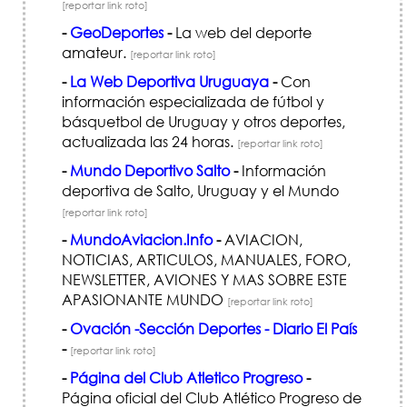
[reportar link roto]
-
GeoDeportes
-
La web del deporte
amateur.
[reportar link roto]
-
La Web Deportiva Uruguaya
-
Con
información especializada de fútbol y
básquetbol de Uruguay y otros deportes,
actualizada las 24 horas.
[reportar link roto]
-
Mundo Deportivo Salto
-
Información
deportiva de Salto, Uruguay y el Mundo
[reportar link roto]
-
MundoAviacion.Info
-
AVIACION,
NOTICIAS, ARTICULOS, MANUALES, FORO,
NEWSLETTER, AVIONES Y MAS SOBRE ESTE
APASIONANTE MUNDO
[reportar link roto]
-
Ovación -Sección Deportes - Diario El País
-
[reportar link roto]
-
Página del Club Atletico Progreso
-
Página oficial del Club Atlético Progreso de