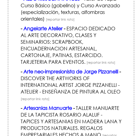
Curso Básico (gobelino) y Curso Avanzado
(especialización, texturas, alfombras
orientales)
[reportar link roto]
-
Angelarte Atelier
-
ESPACIO DEDICADO
AL ARTE DECORATIVO, CLASES Y
SEMINARIOS: SCRAPBOOK,
ENCUADERNACION ARTESANAL,
CARTONAJE, PATINAS, ESTARCIDO.
TARJETERIA PARA EVENTOS.
[reportar link roto]
-
Arte neo-impresionista de Jorge Pizzanelli
-
DISCOVER THE ARTWORKS OF
INTERNATIONAL ARTIST JORGE PIZZANELLI -
ATELIER - ENSEÑANZA DE PINTURA AL OLEO
[reportar link roto]
-
Artesanias Manuarte
-
TALLER MANUARTE
DE LA TAPICISTA ROSARIO ALALUF -
TAPICES Y ARTESANIAS EN MADERA LANA Y
PRODUCTOS NATURALES. REGALOS
EMPRESARIALES HECHOS A MANO
[reportar