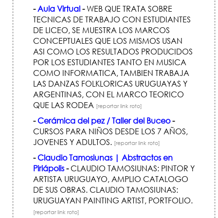
-
Aula Virtual
-
WEB QUE TRATA SOBRE
TECNICAS DE TRABAJO CON ESTUDIANTES
DE LICEO, SE MUESTRA LOS MARCOS
CONCEPTUALES QUE LOS MISMOS USAN
ASI COMO LOS RESULTADOS PRODUCIDOS
POR LOS ESTUDIANTES TANTO EN MUSICA
COMO INFORMATICA, TAMBIEN TRABAJA
LAS DANZAS FOLKLORICAS URUGUAYAS Y
ARGENTINAS, CON EL MARCO TEORICO
QUE LAS RODEA
[reportar link roto]
-
Cerámica del pez / Taller del Buceo
-
CURSOS PARA NIÑOS DESDE LOS 7 AÑOS,
JOVENES Y ADULTOS.
[reportar link roto]
-
Claudio Tamosiunas | Abstractos en
Piriápolis
-
CLAUDIO TAMOSIUNAS: PINTOR Y
ARTISTA URUGUAYO, AMPLIO CATALOGO
DE SUS OBRAS. CLAUDIO TAMOSIUNAS:
URUGUAYAN PAINTING ARTIST, PORTFOLIO.
[reportar link roto]