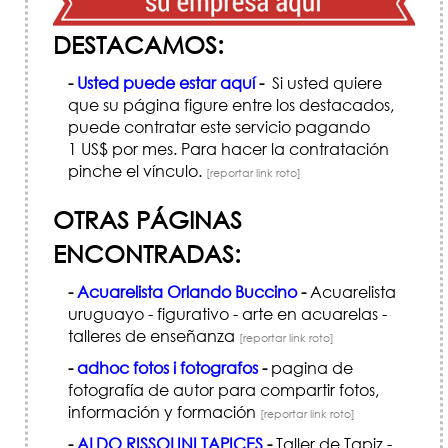
DESTACAMOS:
-
Usted puede estar aquí
-
Si usted quiere
que su página figure entre los destacados,
puede contratar este servicio pagando
1 US$ por mes. Para hacer la contratación
pinche el vínculo.
[reportar link roto]
OTRAS PÁGINAS
ENCONTRADAS:
-
Acuarelista Orlando Buccino
-
Acuarelista
uruguayo - figurativo - arte en acuarelas -
talleres de enseñanza
[reportar link roto]
-
adhoc fotos i fotografos
-
pagina de
fotografía de autor para compartir fotos,
información y formación
[reportar link roto]
-
ALDO RISSOLINI TAPICES
-
Taller de Tapiz -