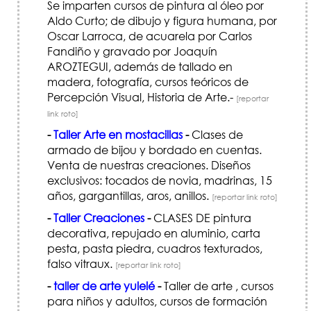
Se imparten cursos de pintura al óleo por
Aldo Curto; de dibujo y figura humana, por
Oscar Larroca, de acuarela por Carlos
Fandiño y gravado por Joaquín
AROZTEGUI, además de tallado en
madera, fotografía, cursos teóricos de
Percepción Visual, Historia de Arte.-
[reportar
link roto]
-
Taller Arte en mostacillas
-
Clases de
armado de bijou y bordado en cuentas.
Venta de nuestras creaciones. Diseños
exclusivos: tocados de novia, madrinas, 15
años, gargantillas, aros, anillos.
[reportar link roto]
-
Taller Creaciones
-
CLASES DE pintura
decorativa, repujado en aluminio, carta
pesta, pasta piedra, cuadros texturados,
falso vitraux.
[reportar link roto]
-
taller de arte yulelé
-
Taller de arte , cursos
para niños y adultos, cursos de formación