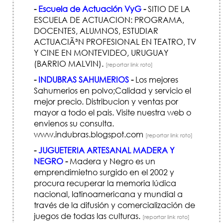
-
Escuela de Actuación VyG
-
SITIO DE LA
ESCUELA DE ACTUACION: PROGRAMA,
DOCENTES, ALUMNOS, ESTUDIAR
ACTUACIÃ³N PROFESIONAL EN TEATRO, TV
Y CINE EN MONTEVIDEO, URUGUAY
(BARRIO MALVIN).
[reportar link roto]
-
INDUBRAS SAHUMERIOS
-
Los mejores
Sahumerios en polvo;Calidad y servicio el
mejor precio. Distribucion y ventas por
mayor a todo el pais. Visite nuestra web o
envienos su consulta.
www.indubras.blogspot.com
[reportar link roto]
-
JUGUETERIA ARTESANAL MADERA Y
NEGRO
-
Madera y Negro es un
emprendimietno surgido en el 2002 y
procura recuperar la memoria lúdica
nacional, latinoamericana y mundial a
través de la difusión y comercialización de
juegos de todas las culturas.
[reportar link roto]