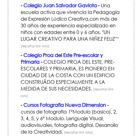
-
Colegio Juan Salvador Gaviota
-
Una
escuela activa que vivencia la Pedagogía
de Expresión Lúdico Creativa,con más de
30 años de experiencia especializado en
niños con edades entre 0 y 6 años. "UN
LUGAR CREATIVO PARA UNA NIÑEZ FELIZ"“
[reportar link roto]
-
Colegio Proa del Este Pre-escolar y
Primaria
-
COLEGIO PROA DEL ESTE, PRE-
ESCOLARES Y PRIMARIA, ES PIONERO EN
CIUDAD DE LA COSTA CON UN EDIFICIO
CONSTRUÃ­DO ESPECIALMENTE A LA
MEDIDA DE SUS NECESIDADES.
[reportar link
roto]
-
Cursos Fotografia Nueva Dimension
-
cursos de fotografia 1ºModulo (basico), 2,
3, 4, 5, y 6º Modulo. Lenguaje Visual,
audiovisuales, fotografia digital. Desarrollo
de la Creatividad.
[reportar link roto]