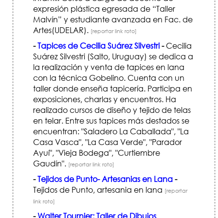
expresión plástica egresada de “Taller
Malvín” y estudiante avanzada en Fac. de
Artes(UDELAR).
[reportar link roto]
-
Tapices de Cecilia Suárez Silvestri
-
Cecilia
Suárez Silvestri (Salto, Uruguay) se dedica a
la realización y venta de tapices en lana
con la técnica Gobelino. Cuenta con un
taller donde enseña tapicería. Participa en
exposiciones, charlas y encuentros. Ha
realizado cursos de diseño y tejido de telas
en telar. Entre sus tapices más destados se
encuentran: "Saladero La Caballada", "La
Casa Vasca", "La Casa Verde", "Parador
Ayuí", "Vieja Bodega", "Curtiembre
Gaudín".
[reportar link roto]
-
Tejidos de Punto- Artesanias en Lana
-
Tejidos de Punto, artesania en lana
[reportar
link roto]
-
Walter Tournier: Taller de Dibujos