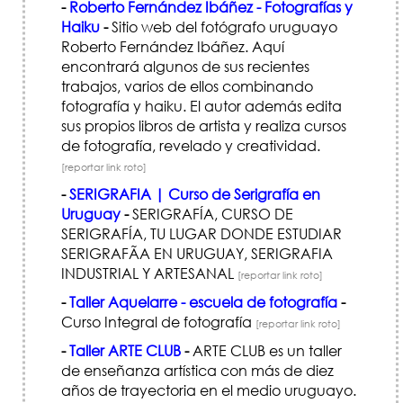
-
Roberto Fernández Ibáñez - Fotografías y
Haiku
-
Sitio web del fotógrafo uruguayo
Roberto Fernández Ibáñez. Aquí
encontrará algunos de sus recientes
trabajos, varios de ellos combinando
fotografía y haiku. El autor además edita
sus propios libros de artista y realiza cursos
de fotografía, revelado y creatividad.
[reportar link roto]
-
SERIGRAFIA | Curso de Serigrafía en
Uruguay
-
SERIGRAFÍ­A, CURSO DE
SERIGRAFÍA, TU LUGAR DONDE ESTUDIAR
SERIGRAFÃ­A EN URUGUAY, SERIGRAFIA
INDUSTRIAL Y ARTESANAL
[reportar link roto]
-
Taller Aquelarre - escuela de fotografía
-
Curso Integral de fotografía
[reportar link roto]
-
Taller ARTE CLUB
-
ARTE CLUB es un taller
de enseñanza artística con más de diez
años de trayectoria en el medio uruguayo.