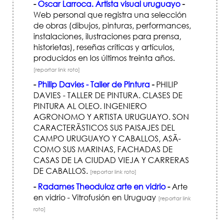
-
Oscar Larroca. Artista visual uruguayo
-
Web personal que registra una selección
de obras (dibujos, pinturas, performances,
instalaciones, ilustraciones para prensa,
historietas), reseñas críticas y artículos,
producidos en los últimos treinta años.
[reportar link roto]
-
Philip Davies - Taller de Pintura
-
PHILIP
DAVIES - TALLER DE PINTURA. CLASES DE
PINTURA AL OLEO. INGENIERO
AGRONOMO Y ARTISTA URUGUAYO. SON
CARACTERÃ­STICOS SUS PAISAJES DEL
CAMPO URUGUAYO Y CABALLOS, ASÃ­
COMO SUS MARINAS, FACHADAS DE
CASAS DE LA CIUDAD VIEJA Y CARRERAS
DE CABALLOS.
[reportar link roto]
-
Radames Theoduloz arte en vidrio
-
Arte
en vidrio - Vitrofusión en Uruguay
[reportar link
roto]