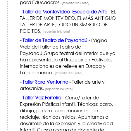
para Educadores.
[reportar link roto]
-
Taller de Montevideo- Escuela de Arte
-
EL
TALLER DE MONTEVIDEO, EL MÁS ANTIGUO
TALLER DE ARTE, TODO UN SÍMBOLO DE
POCITOS.
[reportar link roto]
-
Taller de Teatro de Paysandú
-
Página
Web del Taller de Teatro de
Paysandú.Grupo teatral del interior que ya
ha representado al Uruguay en Festivales
internacionales de relieve en Europa y
Latinoamérica.
[reportar link roto]
-
Taller Sara Venturino
-
Taller de arte y
artesanías.
[reportar link roto]
-
Taller Vaz Ferreira
-
Curso/Taller de
Expresión Plástica Infantil. Técnicas: barro,
dibujo, pintura, construcciones con
reciclaje, técnicas mixtas. Apuntamos al
desarrollo de la expresión y la creatividad
infantil. Curso a cargo de docente de