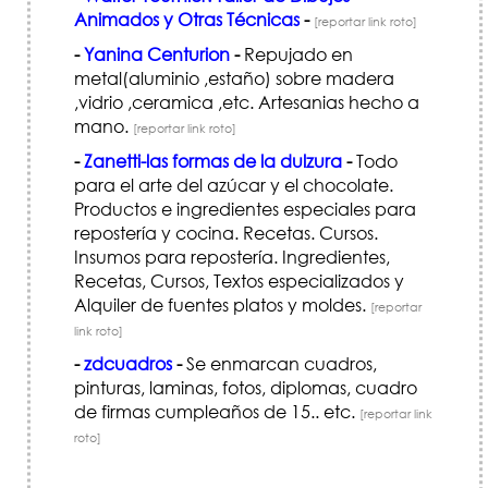
Animados y Otras Técnicas
-
[reportar link roto]
-
Yanina Centurion
-
Repujado en
metal(aluminio ,estaño) sobre madera
,vidrio ,ceramica ,etc. Artesanias hecho a
mano.
[reportar link roto]
-
Zanetti-las formas de la dulzura
-
Todo
para el arte del azúcar y el chocolate.
Productos e ingredientes especiales para
repostería y cocina. Recetas. Cursos.
Insumos para repostería. Ingredientes,
Recetas, Cursos, Textos especializados y
Alquiler de fuentes platos y moldes.
[reportar
link roto]
-
zdcuadros
-
Se enmarcan cuadros,
pinturas, laminas, fotos, diplomas, cuadro
de firmas cumpleaños de 15.. etc.
[reportar link
roto]