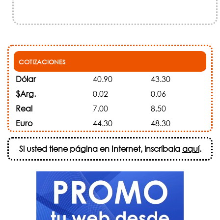
COTIZACIONES
Dólar
40.90
43.30
$Arg.
0.02
0.06
Real
7.00
8.50
Euro
44.30
48.30
Si usted tiene página en Internet, inscríbala
aquí
.