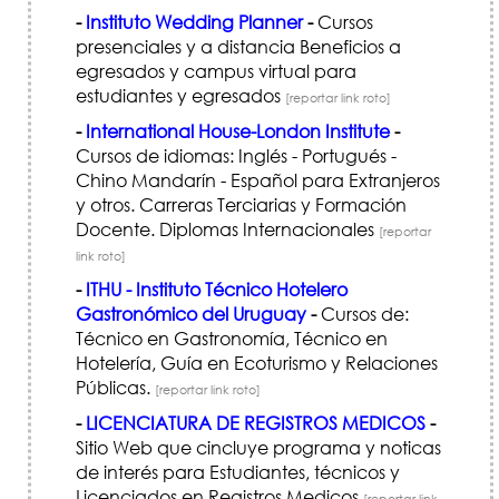
-
Instituto Wedding Planner
-
Cursos
presenciales y a distancia Beneficios a
egresados y campus virtual para
estudiantes y egresados
[reportar link roto]
-
International House-London Institute
-
Cursos de idiomas: Inglés - Portugués -
Chino Mandarín - Español para Extranjeros
y otros. Carreras Terciarias y Formación
Docente. Diplomas Internacionales
[reportar
link roto]
-
ITHU - Instituto Técnico Hotelero
Gastronómico del Uruguay
-
Cursos de:
Técnico en Gastronomía, Técnico en
Hotelería, Guía en Ecoturismo y Relaciones
Públicas.
[reportar link roto]
-
LICENCIATURA DE REGISTROS MEDICOS
-
Sitio Web que cincluye programa y noticas
de interés para Estudiantes, técnicos y
Licenciados en Registros Medicos
[reportar link