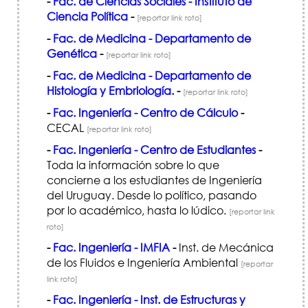
-
Fac. de Ciencias Sociales - Instituto de
Ciencia Política
-
[reportar link roto]
-
Fac. de Medicina - Departamento de
Genética
-
[reportar link roto]
-
Fac. de Medicina - Departamento de
Histología y Embriología.
-
[reportar link roto]
-
Fac. Ingeniería - Centro de Cálculo
-
CECAL
[reportar link roto]
-
Fac. Ingeniería - Centro de Estudiantes
-
Toda la información sobre lo que
concierne a los estudiantes de Ingeniería
del Uruguay. Desde lo político, pasando
por lo académico, hasta lo lúdico.
[reportar link
roto]
-
Fac. Ingeniería - IMFIA
-
Inst. de Mecánica
de los Fluidos e Ingeniería Ambiental
[reportar
link roto]
-
Fac. Ingeniería - Inst. de Estructuras y