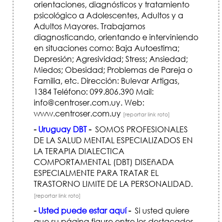
orientaciones, diagnósticos y tratamiento
psicológico a Adolescentes, Adultos y a
Adultos Mayores. Trabajamos
diagnosticando, orientando e interviniendo
en situaciones como: Baja Autoestima;
Depresión; Agresividad; Stress; Ansiedad;
Miedos; Obesidad; Problemas de Pareja o
Familia, etc. Dirección: Bulevar Artigas,
1384 Teléfono: 099.806.390 Mail:
info@centroser.com.uy. Web:
www.centroser.com.uy
[reportar link roto]
-
Uruguay DBT
-
SOMOS PROFESIONALES
DE LA SALUD MENTAL ESPECIALIZADOS EN
LA TERAPIA DIALECTICA
COMPORTAMENTAL (DBT) DISEñADA
ESPECIALMENTE PARA TRATAR EL
TRASTORNO LIMITE DE LA PERSONALIDAD.
[reportar link roto]
-
Usted puede estar aquí
-
Si usted quiere
que su página figure entre los destacados,