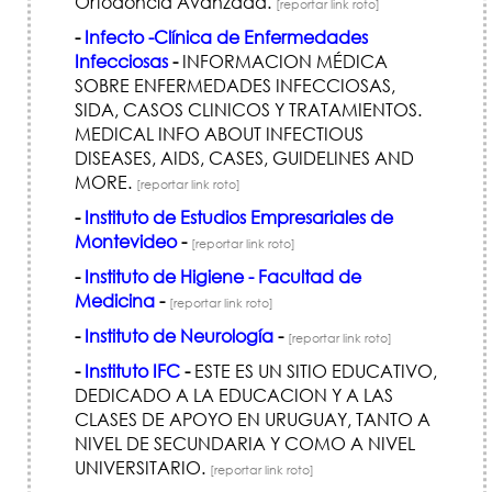
Ortodoncia Avanzada.
[reportar link roto]
-
Infecto -Clínica de Enfermedades
Infecciosas
-
INFORMACION MÉDICA
SOBRE ENFERMEDADES INFECCIOSAS,
SIDA, CASOS CLINICOS Y TRATAMIENTOS.
MEDICAL INFO ABOUT INFECTIOUS
DISEASES, AIDS, CASES, GUIDELINES AND
MORE.
[reportar link roto]
-
Instituto de Estudios Empresariales de
Montevideo
-
[reportar link roto]
-
Instituto de Higiene - Facultad de
Medicina
-
[reportar link roto]
-
Instituto de Neurología
-
[reportar link roto]
-
Instituto IFC
-
ESTE ES UN SITIO EDUCATIVO,
DEDICADO A LA EDUCACION Y A LAS
CLASES DE APOYO EN URUGUAY, TANTO A
NIVEL DE SECUNDARIA Y COMO A NIVEL
UNIVERSITARIO.
[reportar link roto]