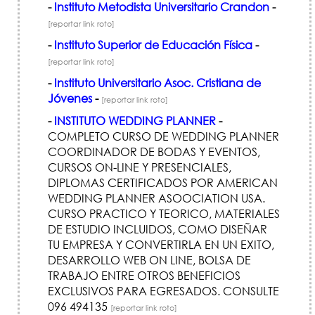
-
Instituto Metodista Universitario Crandon
-
[reportar link roto]
-
Instituto Superior de Educación Física
-
[reportar link roto]
-
Instituto Universitario Asoc. Cristiana de
Jóvenes
-
[reportar link roto]
-
INSTITUTO WEDDING PLANNER
-
COMPLETO CURSO DE WEDDING PLANNER
COORDINADOR DE BODAS Y EVENTOS,
CURSOS ON-LINE Y PRESENCIALES,
DIPLOMAS CERTIFICADOS POR AMERICAN
WEDDING PLANNER ASOOCIATION USA.
CURSO PRACTICO Y TEORICO, MATERIALES
DE ESTUDIO INCLUIDOS, COMO DISEÑAR
TU EMPRESA Y CONVERTIRLA EN UN EXITO,
DESARROLLO WEB ON LINE, BOLSA DE
TRABAJO ENTRE OTROS BENEFICIOS
EXCLUSIVOS PARA EGRESADOS. CONSULTE
096 494135
[reportar link roto]