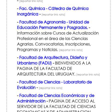
-
[reportar link roto]
-
Fac. Química - Cátedra de Química
Inorgánica
-
[reportar link roto]
-
Facultad de Agronomía - Unidad de
Educación Permanente y Posgrados.
-
Información sobre Cursos de Actualización
Profesional en el área de las Ciencias
Agrarias. Convocatorias, Inscripciones,
Programas y Noticias.
[reportar link roto]
-
Facultad de Arquitectura, Dideño y
Urbanismo (FADU)
-
BIENVENIDOS A LA
PAGINA DE LA FACULTAD DE
ARQUITECTURA DEL URUGUAY.
[reportar link roto]
-
Facultad de Ciencias - Laboratorio de
Evolución
-
[reportar link roto]
-
Facultad de Ciencias Económicas y de
Administración
-
PAGINA DE ACCESO AL
SERVIDOR DE LA FACULTAD DE CIENCIAS
ECONOMICAS Y DE ADMINISTRACION