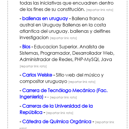
todas las iniciativas que encuadren dentro
de los fines de su constitución.
[reportar link roto]
-
ballenas en uruguay
-
Ballena franca
austral en Uruguay Ballenas en la costa
atlantica del uruguay. ballenas y delfines
investigacion
[reportar link roto]
-
Bios
-
Educacion Superior. Analista de
Sistemas, Programador, Desarrollador Web,
Administrador de Redes, PHP-MySQl, Java
[reportar link roto]
-
Carlos Weiske
-
Sitio web del músico y
compositor uruguayo
[reportar link roto]
-
Carrera de Tecnólogo Mecánico (Fac.
Ingeniería)
-
-
[reportar link roto]
-
Carreras de la Universidad de la
República
-
[reportar link roto]
-
Cátedra de Química Orgánica
-
[reportar link
roto]