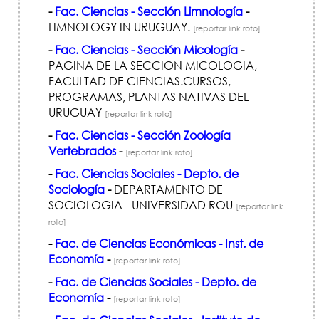
-
Fac. Ciencias - Sección Limnología
-
LIMNOLOGY IN URUGUAY.
[reportar link roto]
-
Fac. Ciencias - Sección Micología
-
PAGINA DE LA SECCION MICOLOGIA,
FACULTAD DE CIENCIAS.CURSOS,
PROGRAMAS, PLANTAS NATIVAS DEL
URUGUAY
[reportar link roto]
-
Fac. Ciencias - Sección Zoología
Vertebrados
-
[reportar link roto]
-
Fac. Ciencias Sociales - Depto. de
Sociología
-
DEPARTAMENTO DE
SOCIOLOGIA - UNIVERSIDAD ROU
[reportar link
roto]
-
Fac. de Ciencias Económicas - Inst. de
Economía
-
[reportar link roto]
-
Fac. de Ciencias Sociales - Depto. de
Economía
-
[reportar link roto]