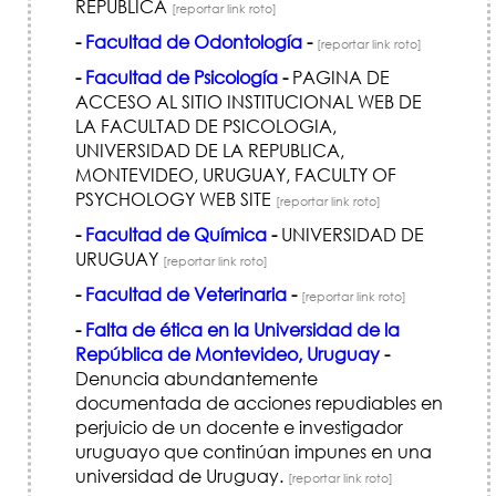
REPUBLICA
[reportar link roto]
-
Facultad de Odontología
-
[reportar link roto]
-
Facultad de Psicología
-
PAGINA DE
ACCESO AL SITIO INSTITUCIONAL WEB DE
LA FACULTAD DE PSICOLOGIA,
UNIVERSIDAD DE LA REPUBLICA,
MONTEVIDEO, URUGUAY, FACULTY OF
PSYCHOLOGY WEB SITE
[reportar link roto]
-
Facultad de Química
-
UNIVERSIDAD DE
URUGUAY
[reportar link roto]
-
Facultad de Veterinaria
-
[reportar link roto]
-
Falta de ética en la Universidad de la
República de Montevideo, Uruguay
-
Denuncia abundantemente
documentada de acciones repudiables en
perjuicio de un docente e investigador
uruguayo que continúan impunes en una
universidad de Uruguay.
[reportar link roto]