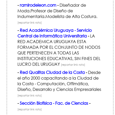
-
ramirodeleon.com
-
Diseñador de
Moda.Profesor de Diseño de
Indumentaria.Modelista de Alta Costura.
[reportar link roto]
-
Red Académica Uruguaya - Servicio
Central de Informática Universitaria
-
LA
RED ACADEMICA URUGUAYA ESTA
FORMADA POR EL CONJUNTO DE NODOS
QUE PERTENECEN A TODAS LAS
INSTITUCIONES EDUCATIVAS, SIN FINES DEL
LUCRO DEL URUGUAY
[reportar link roto]
-
Red Qualitas Ciudad de la Costa
-
Desde
el año 2000 capacitando a la Ciudad de
la Costa - Computación, Offimática,
Diseño, Desarrollo y Ciencias Empresariales
[reportar link roto]
-
Sección Biofísica - Fac. de Ciencias
-
[reportar link roto]