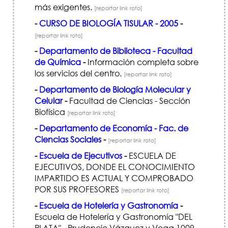
más exigentes.
[reportar link roto]
-
CURSO DE BIOLOGÍA TISULAR - 2005
-
[reportar link roto]
-
Departamento de Biblioteca - Facultad
de Química
-
Información completa sobre
los servicios del centro.
[reportar link roto]
-
Departamento de Biología Molecular y
Celular
-
Facultad de Ciencias - Sección
Biofísica
[reportar link roto]
-
Departamento de Economía - Fac. de
Ciencias Sociales
-
[reportar link roto]
-
Escuela de Ejecutivos
-
ESCUELA DE
EJECUTIVOS, DONDE EL CONOCIMIENTO
IMPARTIDO ES ACTUAL Y COMPROBADO
POR SUS PROFESORES
[reportar link roto]
-
Escuela de Hotelería y Gastronomía
-
Escuela de Hotelería y Gastronomía "DEL
PLATA" - Prudencio Vázquez y Vega 1009,