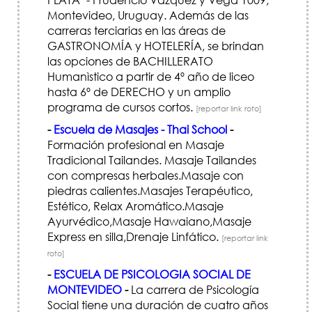
Montevideo, Uruguay. Además de las
carreras terciarias en las áreas de
GASTRONOMÍA y HOTELERÍA, se brindan
las opciones de BACHILLERATO
Humanìstico a partir de 4º año de liceo
hasta 6º de DERECHO y un amplio
programa de cursos cortos.
[reportar link roto]
-
Escuela de Masajes - Thai School
-
Formación profesional en Masaje
Tradicional Tailandes. Masaje Tailandes
con compresas herbales.Masaje con
piedras calientes.Masajes Terapéutico,
Estético, Relax Aromático.Masaje
Ayurvédico,Masaje Hawaiano,Masaje
Express en silla,Drenaje Linfático.
[reportar link
roto]
-
ESCUELA DE PSICOLOGIA SOCIAL DE
MONTEVIDEO
-
La carrera de Psicología
Social tiene una duración de cuatro años