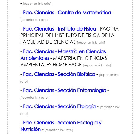
-
[reportar link roto]
-
Fac. Ciencias - Centro de Matemática
-
[reportar link roto]
-
Fac. Ciencias - Instituto de Física
-
PAGINA
PRINCIPAL DEL INSTITUTO DE FISICA DE LA
FACULTAD DE CIENCIAS
[reportar link roto]
-
Fac. Ciencias - Maestría en Ciencias
Ambientales
-
MAESTRIA EN CIENCIAS
AMBIENTALES HOME PAGE
[reportar link roto]
-
Fac. Ciencias - Sección Biofísica
-
[reportar link
roto]
-
Fac. Ciencias - Sección Entomología
-
[reportar link roto]
-
Fac. Ciencias - Sección Etología
-
[reportar link
roto]
-
Fac. Ciencias - Sección Fisiología y
Nutrición
-
[reportar link roto]