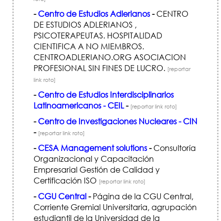
-
Centro de Estudios Adlerianos
-
CENTRO
DE ESTUDIOS ADLERIANOS ,
PSICOTERAPEUTAS. HOSPITALIDAD
CIENTIFICA A NO MIEMBROS.
CENTROADLERIANO.ORG ASOCIACION
PROFESIONAL SIN FINES DE LUCRO.
[reportar
link roto]
-
Centro de Estudios Interdisciplinarios
Latinoamericanos - CEIL
-
[reportar link roto]
-
Centro de Investigaciones Nucleares - CIN
-
[reportar link roto]
-
CESA Management solutions
-
Consultoría
Organizacional y Capacitación
Empresarial Gestión de Calidad y
Certificación ISO
[reportar link roto]
-
CGU Central
-
Página de la CGU Central,
Corriente Gremial Universitaria, agrupación
estudiantil de la Universidad de la