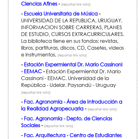
Ciencias Afines
-
[reportar link roto]
-
Escuela Universitaria de Música
-
UNIVERSIDAD DE LA REPUBLICA, URUGUAY.
INFORMACION SOBRE CARRERAS, PLANES
DE ESTUDIO, CURSOS EXTRACURRICULARES.
La biblioteca tiene en sus fondos: revistas,
libros, partituras, discos, CD, Casetes, videos
e instrumentos.
[reportar link roto]
-
Estación Expermiental Dr. Mario Cassinoni
- EEMAC
-
Estación Expermiental Dr. Mario
Cassinoni - EEMAC. Universidad de la
República - Udelar. Paysandú - Uruguay
[reportar link roto]
-
Fac. Agronomía - Área de Introducción a
la Realidad Agropecuaria
-
[reportar link roto]
-
Fac. Agronomía - Depto. de Ciencias
Sociales
-
[reportar link roto]
-
Fac. Arquitectura - Centro de Estudiantes