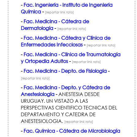
-
Fac. Ingeniería - Instituto de Ingeniería
Química
-
[reportar link roto]
-
Fac. Medicina - Cátedra de
Dermatología
-
[reportar link roto]
-
Fac. Medicina - Cátedra y Clínica de
Enfermedades Infecciosas
-
[reportar link roto]
-
Fac. Medicina - Clínica de Traumatología
y Ortopedia Adultos
-
[reportar link roto]
-
Fac. Medicina - Depto. de Fisiología
-
[reportar link roto]
-
Fac. Medicina - Depto. y Cátedra de
Anestesiología
-
ANESTESIA DESDE
URUGUAY. UN VISTAZO A LAS
PERSPECTIVAS CIENTIFICO TECNICAS DEL
DEPARTAMENTO Y CATEDRA DE
ANESTESIOLOGIA.
[reportar link roto]
-
Fac. Química - Cátedra de Microbiología