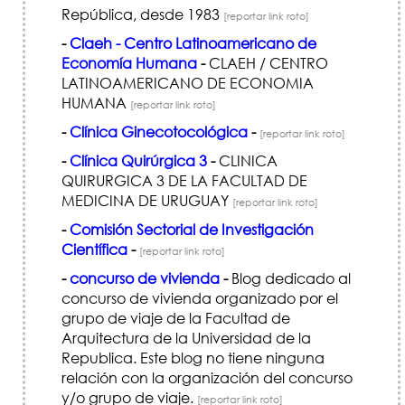
República, desde 1983
[reportar link roto]
-
Claeh - Centro Latinoamericano de
Economía Humana
-
CLAEH / CENTRO
LATINOAMERICANO DE ECONOMIA
HUMANA
[reportar link roto]
-
Clínica Ginecotocológica
-
[reportar link roto]
-
Clínica Quirúrgica 3
-
CLINICA
QUIRURGICA 3 DE LA FACULTAD DE
MEDICINA DE URUGUAY
[reportar link roto]
-
Comisión Sectorial de Investigación
Científica
-
[reportar link roto]
-
concurso de vivienda
-
Blog dedicado al
concurso de vivienda organizado por el
grupo de viaje de la Facultad de
Arquitectura de la Universidad de la
Republica. Este blog no tiene ninguna
relación con la organización del concurso
y/o grupo de viaje.
[reportar link roto]