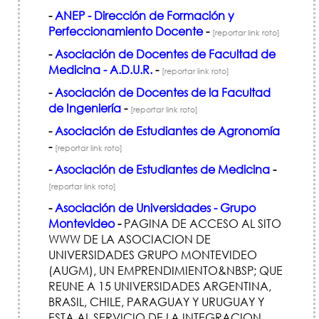
-
ANEP - Dirección de Formación y
Perfeccionamiento Docente
-
[reportar link roto]
-
Asociación de Docentes de Facultad de
Medicina - A.D.U.R.
-
[reportar link roto]
-
Asociación de Docentes de la Facultad
de Ingeniería
-
[reportar link roto]
-
Asociación de Estudiantes de Agronomía
-
[reportar link roto]
-
Asociación de Estudiantes de Medicina
-
[reportar link roto]
-
Asociación de Universidades - Grupo
Montevideo
-
PAGINA DE ACCESO AL SITO
WWW DE LA ASOCIACION DE
UNIVERSIDADES GRUPO MONTEVIDEO
(AUGM), UN EMPRENDIMIENTO&NBSP; QUE
REUNE A 15 UNIVERSIDADES ARGENTINA,
BRASIL, CHILE, PARAGUAY Y URUGUAY Y
ESTA AL SERVICIO DE LA INTEGRACION