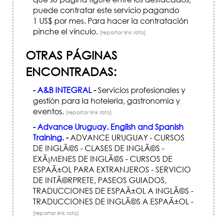
puede contratar este servicio pagando
1 US$ por mes. Para hacer la contratación
pinche el vínculo.
[reportar link roto]
OTRAS PÁGINAS
ENCONTRADAS:
-
A&B INTEGRAL
-
Servicios profesionales y
gestiòn para la hoteleria, gastronomia y
eventos.
[reportar link roto]
-
Advance Uruguay. English and Spanish
Training.
-
ADVANCE URUGUAY - CURSOS
DE INGLÃ©S - CLASES DE INGLÃ©S -
EXÃ¡MENES DE INGLÃ©S - CURSOS DE
ESPAÃ±OL PARA EXTRANJEROS - SERVICIO
DE INTÃ©RPRETE, PASEOS GUIADOS,
TRADUCCIONES DE ESPAÃ±OL A INGLÃ©S -
TRADUCCIONES DE INGLÃ©S A ESPAÃ±OL -
[reportar link roto]