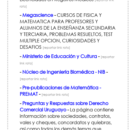
roto]
-
Megascience
-
CURSOS DE FISICA Y
MATEMATICA PARA PROFESORES Y
ALUMNOS DE LA ENSEÑANZA SECUNDARIA
Y TERCIARIA, PROBLEMAS RESUELTOS, TEST
MULTIPLE OPCION, CURIOSIDADES Y
DESAFIOS
[reportar link roto]
-
Ministerio de Educación y Cultura
-
[reportar
link roto]
-
Núcleo de Ingeniería Biomédica - NIB
-
[reportar link roto]
-
Pre-publicaciones de Matemática -
PREMAT
-
[reportar link roto]
-
Preguntas y Respuestas sobre Derecho
Comercial Uruguayo
-
La página contiene
información sobre sociedades, contratos,
vales y cheques, concordatos y quiebras,
así como todos los demás temas que