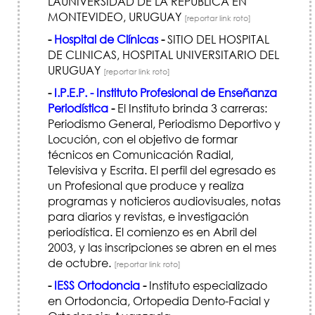
LAUNIVERSIDAD DE LA REPUBLICA EN
MONTEVIDEO, URUGUAY
[reportar link roto]
-
Hospital de Clínicas
-
SITIO DEL HOSPITAL
DE CLINICAS, HOSPITAL UNIVERSITARIO DEL
URUGUAY
[reportar link roto]
-
I.P.E.P. - Instituto Profesional de Enseñanza
Periodística
-
El Instituto brinda 3 carreras:
Periodismo General, Periodismo Deportivo y
Locución, con el objetivo de formar
técnicos en Comunicación Radial,
Televisiva y Escrita. El perfil del egresado es
un Profesional que produce y realiza
programas y noticieros audiovisuales, notas
para diarios y revistas, e investigación
periodística. El comienzo es en Abril del
2003, y las inscripciones se abren en el mes
de octubre.
[reportar link roto]
-
IESS Ortodoncia
-
Instituto especializado
en Ortodoncia, Ortopedia Dento-Facial y