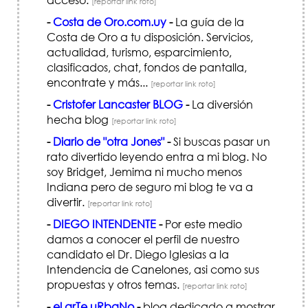
[reportar link roto]
-
Costa de Oro.com.uy
-
La guía de la
Costa de Oro a tu disposición. Servicios,
actualidad, turismo, esparcimiento,
clasificados, chat, fondos de pantalla,
encontrate y más...
[reportar link roto]
-
Cristofer Lancaster BLOG
-
La diversión
hecha blog
[reportar link roto]
-
Diario de "otra Jones"
-
Si buscas pasar un
rato divertido leyendo entra a mi blog. No
soy Bridget, Jemima ni mucho menos
Indiana pero de seguro mi blog te va a
divertir.
[reportar link roto]
-
DIEGO INTENDENTE
-
Por este medio
damos a conocer el perfil de nuestro
candidato el Dr. Diego Iglesias a la
Intendencia de Canelones, asi como sus
propuestas y otros temas.
[reportar link roto]
-
el arTe uRbaNo
-
blog dedicado a mostrar