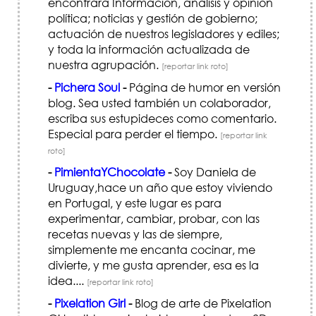
encontrará Información, análisis y opinión
política; noticias y gestión de gobierno;
actuación de nuestros legisladores y ediles;
y toda la información actualizada de
nuestra agrupación.
[reportar link roto]
-
Pichera Soul
-
Página de humor en versión
blog. Sea usted también un colaborador,
escriba sus estupideces como comentario.
Especial para perder el tiempo.
[reportar link
roto]
-
PimientaYChocolate
-
Soy Daniela de
Uruguay,hace un año que estoy viviendo
en Portugal, y este lugar es para
experimentar, cambiar, probar, con las
recetas nuevas y las de siempre,
simplemente me encanta cocinar, me
divierte, y me gusta aprender, esa es la
idea....
[reportar link roto]
-
Pixelation Girl
-
Blog de arte de Pixelation