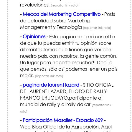
revoluciones.
[reportar link roto]
-
Mecca del Marketing Competitivo
-
Posts
de actualidad sobre Marketing,
Management y Tecnología
[reportar link roto]
-
Opiniones
-
Esta página se creó con el fin
de que tu puedas emitir tu opinión sobre
diferentes temas que tienen que ver con
nuestro país, con nosotros, la gente común.
Un lugar para hacerte escuchar!! Decí lo
que pensás, sólo así podemos tener un país
mejor.
[reportar link roto]
-
pagina de laurent lazard
-
SITIO OFICIAL
DE LAURENT LAZARD, PILOTO DE RALLY
FRANCO URUGUAYO.participante al
mundial de rally y al rally dakar
[reportar link
roto]
-
Participación Masoller - Espacio 609
-
Web-Blog Oficial de la Agrupación. Aquí