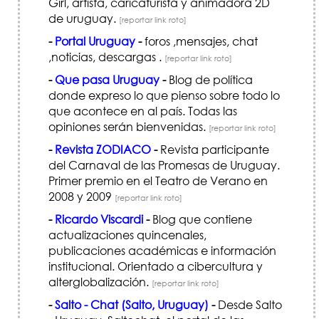
Girl, artista, caricaturista y animadora 2D
de uruguay.
[reportar link roto]
-
Portal Uruguay
-
foros ,mensajes, chat
,noticias, descargas .
[reportar link roto]
-
Que pasa Uruguay
-
Blog de política
donde expreso lo que pienso sobre todo lo
que acontece en al país. Todas las
opiniones serán bienvenidas.
[reportar link roto]
-
Revista ZODIACO
-
Revista participante
del Carnaval de las Promesas de Uruguay.
Primer premio en el Teatro de Verano en
2008 y 2009
[reportar link roto]
-
Ricardo Viscardi
-
Blog que contiene
actualizaciones quincenales,
publicaciones académicas e información
institucional. Orientado a cibercultura y
alterglobalización.
[reportar link roto]
-
Salto - Chat (Salto, Uruguay)
-
Desde Salto