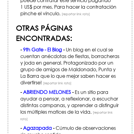
puede contratar este servicio pagando
1 US$ por mes. Para hacer la contratación
pinche el vínculo.
[reportar link roto]
OTRAS PÁGINAS
ENCONTRADAS:
-
9th Gate - El Blog
-
Un blog en el cual se
cuentan anécdotas de fiestas, borracheras
y joda en general. Protagonizado por un
grupo de amigos de Maldonado, Punta y
La Barra que lo que mejor saben hacer es
divertirse!
[reportar link roto]
-
ABRIENDO MELONES
-
Es un sitio para
ayudar a pensar, a reflexionar, a escuchar
distintas campanas, y aprender a distinguir
los múltiples matices de la vida.
[reportar link
roto]
-
Agazapada
-
Cúmulo de observaciones