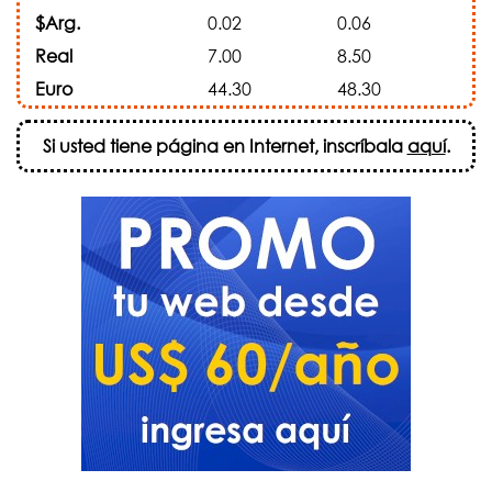
$Arg.
0.02
0.06
Real
7.00
8.50
Euro
44.30
48.30
Si usted tiene página en Internet, inscríbala
aquí
.