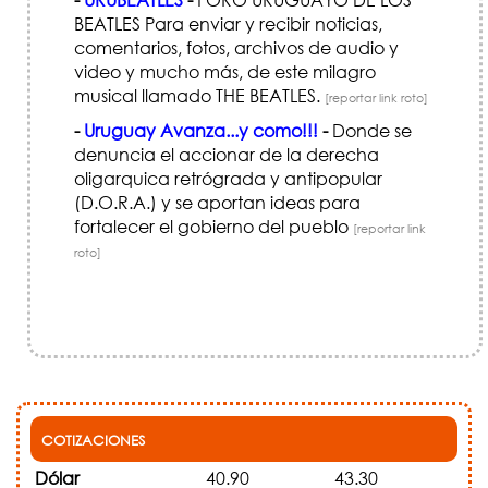
BEATLES Para enviar y recibir noticias,
comentarios, fotos, archivos de audio y
video y mucho más, de este milagro
musical llamado THE BEATLES.
[reportar link roto]
-
Uruguay Avanza...y como!!!
-
Donde se
denuncia el accionar de la derecha
oligarquica retrógrada y antipopular
(D.O.R.A.) y se aportan ideas para
fortalecer el gobierno del pueblo
[reportar link
roto]
COTIZACIONES
Dólar
40.90
43.30