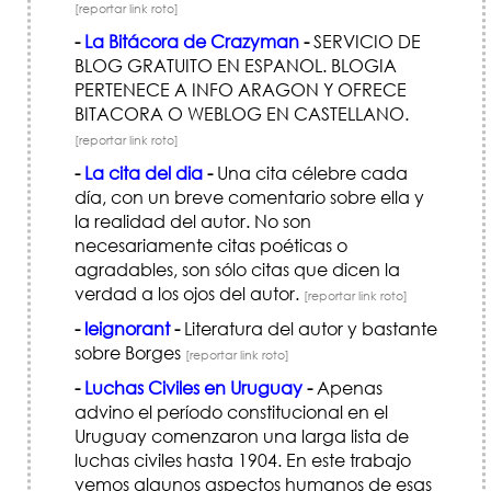
[reportar link roto]
-
La Bitácora de Crazyman
-
SERVICIO DE
BLOG GRATUITO EN ESPANOL. BLOGIA
PERTENECE A INFO ARAGON Y OFRECE
BITACORA O WEBLOG EN CASTELLANO.
[reportar link roto]
-
La cita del dia
-
Una cita célebre cada
día, con un breve comentario sobre ella y
la realidad del autor. No son
necesariamente citas poéticas o
agradables, son sólo citas que dicen la
verdad a los ojos del autor.
[reportar link roto]
-
leignorant
-
Literatura del autor y bastante
sobre Borges
[reportar link roto]
-
Luchas Civiles en Uruguay
-
Apenas
advino el período constitucional en el
Uruguay comenzaron una larga lista de
luchas civiles hasta 1904. En este trabajo
vemos algunos aspectos humanos de esas