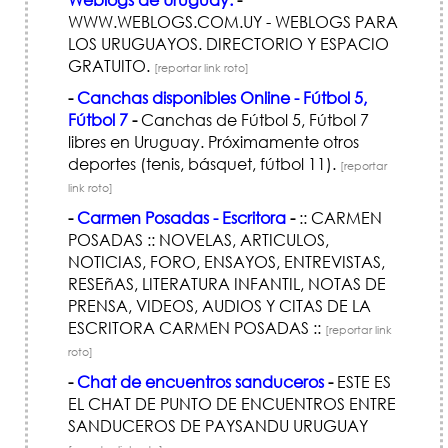
WWW.WEBLOGS.COM.UY - WEBLOGS PARA
LOS URUGUAYOS. DIRECTORIO Y ESPACIO
GRATUITO.
[reportar link roto]
-
Canchas disponibles Online - Fútbol 5,
Fútbol 7
-
Canchas de Fútbol 5, Fútbol 7
libres en Uruguay. Próximamente otros
deportes (tenis, básquet, fútbol 11).
[reportar
link roto]
-
Carmen Posadas - Escritora
-
:: CARMEN
POSADAS :: NOVELAS, ARTICULOS,
NOTICIAS, FORO, ENSAYOS, ENTREVISTAS,
RESEñAS, LITERATURA INFANTIL, NOTAS DE
PRENSA, VIDEOS, AUDIOS Y CITAS DE LA
ESCRITORA CARMEN POSADAS ::
[reportar link
roto]
-
Chat de encuentros sanduceros
-
ESTE ES
EL CHAT DE PUNTO DE ENCUENTROS ENTRE
SANDUCEROS DE PAYSANDU URUGUAY