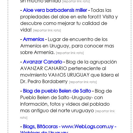
sin mucho sentido
[reportar link roto]
-
Aloe vera barbadensis miller
-
Todas las
propiedades del aloe en este foro!!! Visita y
descubre como mejorar tu calidad de
vida!
[reportar link roto]
-
Armenios
-
Lugar de encuentro de los
Armenios en Uruguay, para conocer mas
sobre Armenia.
[reportar link roto]
-
Avanzar Canario
-
Blog de la agrupación
AVANZAR CANARIO perteneciente al
movimiento VAMOS URUGUAY que lidera el
Dr. Pedro Bordaberry
[reportar link roto]
-
Blog de pueblo Belen de Salto
-
Blog de
Pueblo Belen de Salto -Uruguay- con
información, fotos y videos del poblado
mas antiguo del norte uruguayo
[reportar link
roto]
-
Blogs, Bitácoras - www.WebLogs.com.uy -
Weblogs de Uruguay.
-