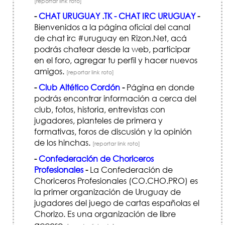
[reportar link roto]
-
CHAT URUGUAY .TK - CHAT IRC URUGUAY
-
Bienvenidos a la página oficial del canal
de chat irc #uruguay en Rizon.Net, acá
podrás chatear desde la web, participar
en el foro, agregar tu perfil y hacer nuevos
amigos.
[reportar link roto]
-
Club Altético Cordón
-
Página en donde
podrás encontrar información a cerca del
club, fotos, historia, entrevistas con
jugadores, planteles de primera y
formativas, foros de discusión y la opinión
de los hinchas.
[reportar link roto]
-
Confederación de Choriceros
Profesionales
-
La Confederación de
Choriceros Profesionales (CO.CHO.PRO) es
la primer organización de Uruguay de
jugadores del juego de cartas españolas el
Chorizo. Es una organización de libre
acceso.