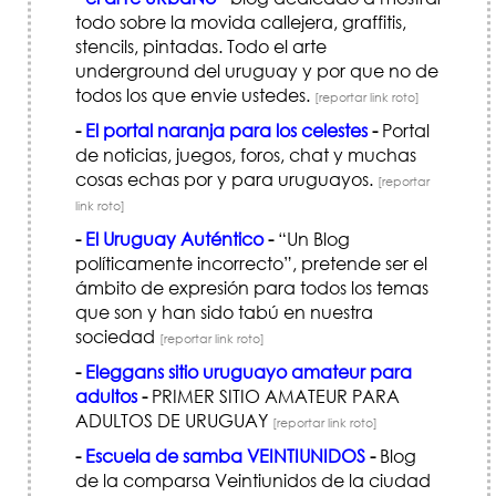
todo sobre la movida callejera, graffitis,
stencils, pintadas. Todo el arte
underground del uruguay y por que no de
todos los que envie ustedes.
[reportar link roto]
-
El portal naranja para los celestes
-
Portal
de noticias, juegos, foros, chat y muchas
cosas echas por y para uruguayos.
[reportar
link roto]
-
El Uruguay Auténtico
-
“Un Blog
políticamente incorrecto”, pretende ser el
ámbito de expresión para todos los temas
que son y han sido tabú en nuestra
sociedad
[reportar link roto]
-
Eleggans sitio uruguayo amateur para
adultos
-
PRIMER SITIO AMATEUR PARA
ADULTOS DE URUGUAY
[reportar link roto]
-
Escuela de samba VEINTIUNIDOS
-
Blog
de la comparsa Veintiunidos de la ciudad