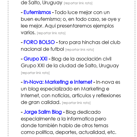
de Salto, Uruguay
[reportar link roto]
-
Eufemismos
-
Todo luce mejor con un
buen eufemismo; o, en todo caso, se oye y
lee mejor. Aquí presentaremos ejemplos
varios.
[reportar link roto]
-
FORO BOLSO
-
foro para hinchas del club
nacional de futbol
[reportar link roto]
-
Grupo XXI
-
Blog de la asociación civil
Grupo XXI de la ciudad de Salto, Uruguay
[reportar link roto]
-
In-Nova: Marketing e Internet
-
In-nova es
un blog especializado en Marketing e
Internet, con noticias, articulos y reflexiones
de gran calidad.
[reportar link roto]
-
Jorge Salim Blog
-
Blog dedicado
especialmente a la informatica pero
donde también hablo de otros temas
como política, deportes, actualidad, etc.