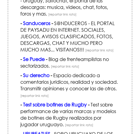
- Uruguay, Saltochat, el portal de las
descargas: musica, videos, chat, fotos,
foros y mas.
[reportar link roto]
-
Sanduceros
-
S@NDUCEROS - EL PORTAL
DE PAYSADU EN INTERNET. SOCIALES,
JUEGOS, AVISOS CLASIFICADOS, FOTOS,
DESCARGAS, CHAT Y MUCHO PERO
MUCHO MAS... VISITANOS!!!
[reportar link roto]
-
Se Puede
-
Blog de frenteamplistas no
sectorizados.
[reportar link roto]
-
Su derecho
-
Espacio dedicado a
comentarios jurídicos, realidad y sociedad.
Transmitir opiniones y conocer las de otros.
[reportar link roto]
-
Test sobre botines de Rugby
-
Test sobre
performance de varias marcas y modelos
de botines de Rugby realizados por
jugador uruguayo.
[reportar link roto]
-
URUBEATLES
-
FORO URUGUAYO DE LOS