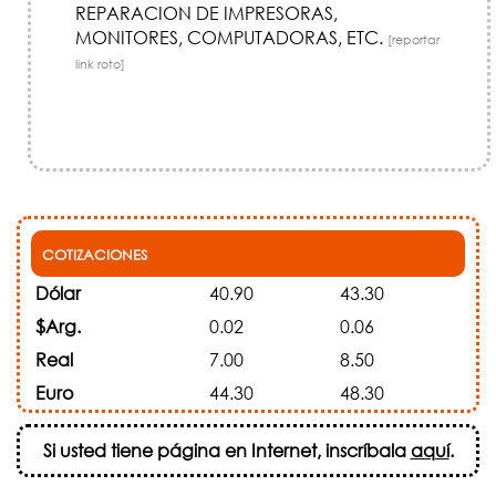
REPARACION DE IMPRESORAS,
MONITORES, COMPUTADORAS, ETC.
[reportar
link roto]
COTIZACIONES
Dólar
40.90
43.30
$Arg.
0.02
0.06
Real
7.00
8.50
Euro
44.30
48.30
Si usted tiene página en Internet, inscríbala
aquí
.