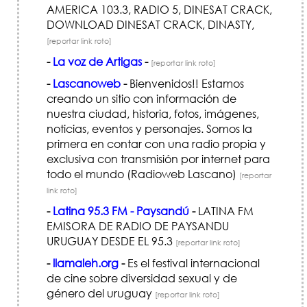
AMERICA 103.3, RADIO 5, DINESAT CRACK,
DOWNLOAD DINESAT CRACK, DINASTY,
[reportar link roto]
-
La voz de Artigas
-
[reportar link roto]
-
Lascanoweb
-
Bienvenidos!! Estamos
creando un sitio con información de
nuestra ciudad, historia, fotos, imágenes,
noticias, eventos y personajes. Somos la
primera en contar con una radio propia y
exclusiva con transmisión por internet para
todo el mundo (Radioweb Lascano)
[reportar
link roto]
-
Latina 95.3 FM - Paysandú
-
LATINA FM
EMISORA DE RADIO DE PAYSANDU
URUGUAY DESDE EL 95.3
[reportar link roto]
-
llamaleh.org
-
Es el festival internacional
de cine sobre diversidad sexual y de
género del uruguay
[reportar link roto]