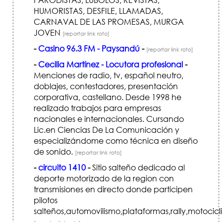
HUMORISTAS, DESFILE, LLAMADAS,
CARNAVAL DE LAS PROMESAS, MURGA
JOVEN
[reportar link roto]
-
Casino 96.3 FM - Paysandú
-
[reportar link roto]
-
Cecilia Martínez - Locutora profesional
-
Menciones de radio, tv, español neutro,
doblajes, contestadores, presentación
corporativa, castellano. Desde 1998 he
realizado trabajos para empresas
nacionales e internacionales. Cursando
Lic.en Ciencias De La Comunicación y
especializándome como técnica en diseño
de sonido.
[reportar link roto]
-
circuito 1410
-
Sitio salteño dedicado al
deporte motorizado de la region con
transmisiones en directo donde participen
pilotos
salteños,automovilismo,plataformas,rally,motocicl