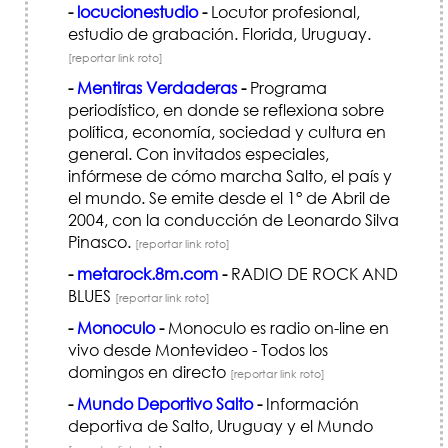
-
locucionestudio
-
Locutor profesional,
estudio de grabación. Florida, Uruguay.
[reportar link roto]
-
Mentiras Verdaderas
-
Programa
periodístico, en donde se reflexiona sobre
política, economía, sociedad y cultura en
general. Con invitados especiales,
infórmese de cómo marcha Salto, el país y
el mundo. Se emite desde el 1° de Abril de
2004, con la conducción de Leonardo Silva
Pinasco.
[reportar link roto]
-
metarock.8m.com
-
RADIO DE ROCK AND
BLUES
[reportar link roto]
-
Monoculo
-
Monoculo es radio on-line en
vivo desde Montevideo - Todos los
domingos en directo
[reportar link roto]
-
Mundo Deportivo Salto
-
Información
deportiva de Salto, Uruguay y el Mundo