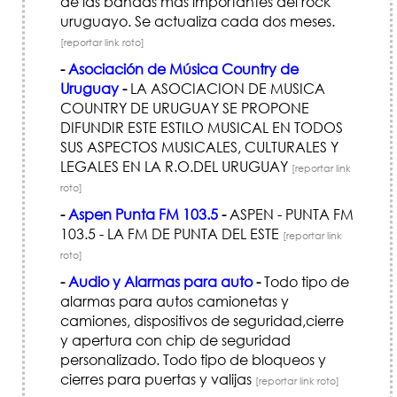
de las bandas mas importantes del rock
uruguayo. Se actualiza cada dos meses.
[reportar link roto]
-
Asociación de Música Country de
Uruguay
-
LA ASOCIACION DE MUSICA
COUNTRY DE URUGUAY SE PROPONE
DIFUNDIR ESTE ESTILO MUSICAL EN TODOS
SUS ASPECTOS MUSICALES, CULTURALES Y
LEGALES EN LA R.O.DEL URUGUAY
[reportar link
roto]
-
Aspen Punta FM 103.5
-
ASPEN - PUNTA FM
103.5 - LA FM DE PUNTA DEL ESTE
[reportar link
roto]
-
Audio y Alarmas para auto
-
Todo tipo de
alarmas para autos camionetas y
camiones, dispositivos de seguridad,cierre
y apertura con chip de seguridad
personalizado. Todo tipo de bloqueos y
cierres para puertas y valijas
[reportar link roto]