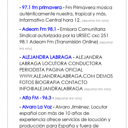
-
97.1 fm primavera
-
Fm Primavera música
auténticamente nuestra, tropical y más.
Informativo Central hora 12.
[reportar link roto]
-
Adeom Fm 98.1
-
Emisora Comunitaria
Sindical autorizada por la URSEC cxc 251
98.1 Adeom Fm (Transmisión Online)
[reportar
link roto]
-
ALEJANDRA LABRAGA
-
ALEJANDRA
LABRAGA LOCUTORA CONDUCTORA
PERIODISTA PAGINA OFICIAL
WWW.ALEJANDRALABRAGA.COM DEMOS
FOTOS BIOGRAFIA CONTACTO
INFO@ALEJANDRALABRAGA
[reportar link roto]
-
Alfa FM - 96.3
-
[reportar link roto]
-
Alvaro La Voz
-
Alvaro Jiménez. Locutor
español con más de 10 años de
experiencia ofrece servicios de locución y
producción para España y fuera de