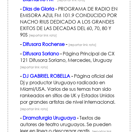
-
Dias de Gloria
-
PROGRAMA DE RADIO EN
EMISORA AZUL FM 101.9 CONDUCIDO POR
NACHO RIUS DEDICADO A LOS GRANDES
EXITOS DE LAS DECADAS DEL 60, 70, 80 Y
90S
[reportar link roto]
-
Difusora Rochense
-
[reportar link roto]
-
Difusora Soriano
-
Página Principal de CX
121 Difusora Soriano, Mercedes, Uruguay
[reportar link roto]
-
DJ GABRIEL ROBELLA
-
Página oficial del
Dj y productor Uruguayo radicado en
Miami/USA. Varios de sus temas han sido
rankeados en sitios de UK y Estados Unidos
por grandes artistas de nivel internacional.
[reportar link roto]
-
Dramaturgia Uruguaya
-
Textos de
autores de teatro uruguayos. Se pueden
leer en línea o descargar gratis.
[reportar link