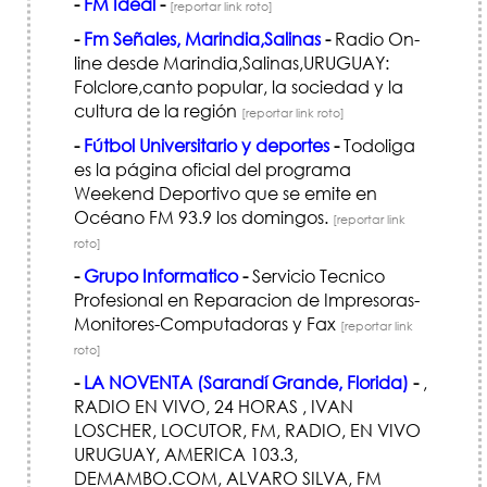
-
FM Ideal
-
[reportar link roto]
-
Fm Señales, Marindia,Salinas
-
Radio On-
line desde Marindia,Salinas,URUGUAY:
Folclore,canto popular, la sociedad y la
cultura de la región
[reportar link roto]
-
Fútbol Universitario y deportes
-
Todoliga
es la página oficial del programa
Weekend Deportivo que se emite en
Océano FM 93.9 los domingos.
[reportar link
roto]
-
Grupo Informatico
-
Servicio Tecnico
Profesional en Reparacion de Impresoras-
Monitores-Computadoras y Fax
[reportar link
roto]
-
LA NOVENTA (Sarandí Grande, Florida)
-
,
RADIO EN VIVO, 24 HORAS , IVAN
LOSCHER, LOCUTOR, FM, RADIO, EN VIVO
URUGUAY, AMERICA 103.3,
DEMAMBO.COM, ALVARO SILVA, FM