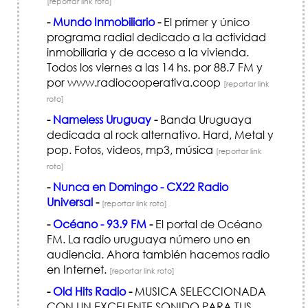
[reportar link roto]
-
Mundo Inmobiliario
-
El primer y único
programa radial dedicado a la actividad
inmobiliaria y de acceso a la vivienda.
Todos los viernes a las 14 hs. por 88.7 FM y
por www.radiocooperativa.coop
[reportar link
roto]
-
Nameless Uruguay
-
Banda Uruguaya
dedicada al rock alternativo. Hard, Metal y
pop. Fotos, videos, mp3, música
[reportar link
roto]
-
Nunca en Domingo - CX22 Radio
Universal
-
[reportar link roto]
-
Océano - 93.9 FM
-
El portal de Océano
FM. La radio uruguaya número uno en
audiencia. Ahora también hacemos radio
en Internet.
[reportar link roto]
-
Old Hits Radio
-
MUSICA SELECCIONADA
CON UN EXCELENTE SONIDO PARA TUS