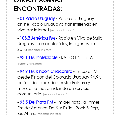
ENCONTRADAS:
-
01 Radio Uruguay
-
Radio de Uruguay
online. Radio uruguaya transmitiendo en
vivo por internet
[reportar link roto]
-
103.3 América FM
-
Radio en Vivo de Salto
Uruguay, con contenidos, imagenes de
Salto
[reportar link roto]
-
93.1 FM Inolvidable
-
RADIO EN LINEA
[reportar link roto]
-
94.9 FM Rincón Chacarero
-
Emisora FM
desde Rincón del Colorado Uruguay 94.9 y
on line destacando nuestro Folklore y
música Latina, brindando un servicio
comunitario.
[reportar link roto]
-
95.5 Del Plata FM
-
Fm del Plata, la Primer
Fm de America Del Sur Estilo : Rock & Pop,
las 24 hrs.
[reportar link roto]