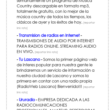
semanalmente un programa de Música
Country descargable en formato mp3,
totalmente gratuito, con lo mejor de la
música country de todos los tiempos, los
clásicos de ayer y los éxitos de hoy.
[reportar
link roto]
-
Transmision de radios en internet
-
TRANSMISIONES DE AUDIO POR INTERNET
PARA RADIOS ONLINE. STREAMING AUDIO
EN VIVO.
[reportar link roto]
-
Tu Lascano
-
Somos la primer página web
de interes popular para nuestra gente le
brindaremos un servicio de información a
nuestra ciudad de Lascano y somos la
primera en contar con una radio propia
(RadioWeb Lascano) Bienvenido!!!
[reportar
link roto]
-
Ururadio
-
EMPRESA DEDICADA A LAS
RADIOCOMUNICACIONES