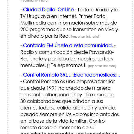
[reportar link roto]
-
Ciudad Digital OnLine
-
Toda la Radio y la
TV Uruguaya en Internet. Primer Portal
Multimedia con información sobre más de
200 programas que se transmiten en vivo y
en directo por la Red.
[reportar link roto]
-
Contacto FM.Únete a esta comunidad.
-
Radio y comunicación desde Paysandú-
Regístrate y participa de nuestros sorteos
mensuales. ¡¡ Te esperamos !!
[reportar link roto]
-
Control Remoto SRL ..::Electrodomesticos::..
-
Control Remoto es una empresa familiar
que desde 1991 ha crecido de manera
constante albergando hoy día a más de
30 colaboradores que brindan a sus
clientes toda su cálida atención y servicio,
basado siempre en los valores implantados
en la base de la vida familiar. Control
remoto desde el momento de su
nacimiento ha seguido una trayectoria de