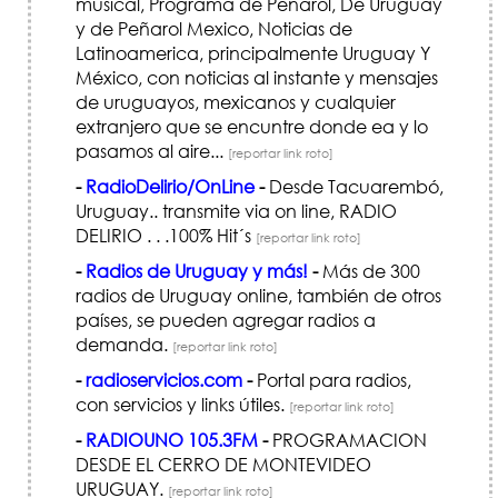
musical, Programa de Peñarol, De Uruguay
y de Peñarol Mexico, Noticias de
Latinoamerica, principalmente Uruguay Y
México, con noticias al instante y mensajes
de uruguayos, mexicanos y cualquier
extranjero que se encuntre donde ea y lo
pasamos al aire...
[reportar link roto]
-
RadioDelirio/OnLine
-
Desde Tacuarembó,
Uruguay.. transmite via on line, RADIO
DELIRIO . . .100% Hit´s
[reportar link roto]
-
Radios de Uruguay y más!
-
Más de 300
radios de Uruguay online, también de otros
países, se pueden agregar radios a
demanda.
[reportar link roto]
-
radioservicios.com
-
Portal para radios,
con servicios y links útiles.
[reportar link roto]
-
RADIOUNO 105.3FM
-
PROGRAMACION
DESDE EL CERRO DE MONTEVIDEO
URUGUAY.
[reportar link roto]