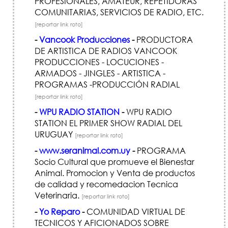
PROFESIONALES, AMATEUR, REPETIDORAS
COMUNITARIAS, SERVICIOS DE RADIO, ETC.
[reportar link roto]
-
Vancook Producciones
-
PRODUCTORA
DE ARTISTICA DE RADIOS VANCOOK
PRODUCCIONES - LOCUCIONES -
ARMADOS - JINGLES - ARTISTICA -
PROGRAMAS -PRODUCCIÓN RADIAL
[reportar link roto]
-
WPU RADIO STATION
-
WPU RADIO
STATION EL PRIMER SHOW RADIAL DEL
URUGUAY
[reportar link roto]
-
www.seranimal.com.uy
-
PROGRAMA
Socio Cultural que promueve el Bienestar
Animal. Promocion y Venta de productos
de calidad y recomedacion Tecnica
Veterinaria.
[reportar link roto]
-
Yo Reparo
-
COMUNIDAD VIRTUAL DE
TECNICOS Y AFICIONADOS SOBRE