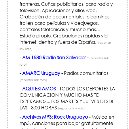
fronteras. Cuñas publicitarias, para radio y
televisión. Aplicaciones y sitios web.
Grabación de documentales, elearnings,
trailers para películas y videojuegos,
centrales telefónicas y mucho más…
Estudio propio. Grabaciones rápidas via
internet, dentro y fuera de España.
[reportar
link roto]
-
AM 1580 Radio San Salvador
-
[reportar link
roto]
-
AMARC Uruguay
-
Radios comunitarias
[reportar link roto]
-
AQUI ESTAMOS
-
TODOS LOS DEPORTES LA
COMUNICACION Y MUCHO MAS TE
ESPERAMOS... LOS MARTES Y JUEVES DESDE
LAS 18:00 HORAS
[reportar link roto]
-
Archivos MP3: Rock Uruguayo
-
Mùsica en
mp3, canciones para bajar gratuitamente