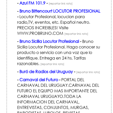
-
Azul FM 101.9
-
[reportar link roto]
-
Bruno Bittencourt LOCUTOR PROFESIONAL
-
Locutor Profesional, locucion para
radio,TV, eventos, etc. Español neutro.
PRECIOS INCREIBLES! Visite
WWW.PROBRUNO.COM
[reportar link roto]
-
Bruno Sicilia Locutor Profesional
-
Bruno
Sicilia Locutor Profesional. Haga conocer su
producto o servicio con una voz que lo
identifique. Entrega en 24 hs. Tarifas
razonables.
[reportar link roto]
-
Buró de Radios del Uruguay
-
[reportar link roto]
-
Carnaval del Futuro
-
PORTAL DEL
CARNAVAL DEL URUGUAY.CARNAVAL DEL
FUTURO EL EQUIPO MAS IMPORTANTE DEL
CARNAVAL URUGUAYO.TODA LA
INFORMACION DEL CARNAVAL,
ENTREVISTAS, CONJUNTOS, MURGAS,
PARODISTAS, LUBOLOS, REVISTAS,