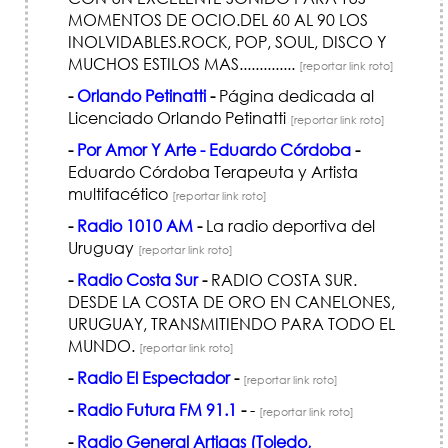
MOMENTOS DE OCIO.DEL 60 AL 90 LOS
INOLVIDABLES.ROCK, POP, SOUL, DISCO Y
MUCHOS ESTILOS MAS..............
[reportar link roto]
-
Orlando Petinatti
-
Página dedicada al
Licenciado Orlando Petinatti
[reportar link roto]
-
Por Amor Y Arte - Eduardo Córdoba
-
Eduardo Córdoba Terapeuta y Artista
multifacético
[reportar link roto]
-
Radio 1010 AM
-
La radio deportiva del
Uruguay
[reportar link roto]
-
Radio Costa Sur
-
RADIO COSTA SUR.
DESDE LA COSTA DE ORO EN CANELONES,
URUGUAY, TRANSMITIENDO PARA TODO EL
MUNDO.
[reportar link roto]
-
Radio El Espectador
-
[reportar link roto]
-
Radio Futura FM 91.1
-
-
[reportar link roto]
-
Radio General Artigas (Toledo,