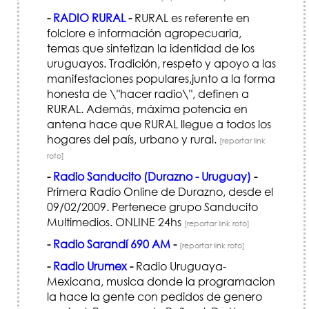
-
RADIO RURAL
-
RURAL es referente en
folclore e información agropecuaria,
temas que sintetizan la identidad de los
uruguayos. Tradición, respeto y apoyo a las
manifestaciones populares,junto a la forma
honesta de \"hacer radio\", definen a
RURAL. Además, máxima potencia en
antena hace que RURAL llegue a todos los
hogares del país, urbano y rural.
[reportar link
roto]
-
Radio Sanducito (Durazno - Uruguay)
-
Primera Radio Online de Durazno, desde el
09/02/2009. Pertenece grupo Sanducito
Multimedios. ONLINE 24hs
[reportar link roto]
-
Radio Sarandí 690 AM
-
[reportar link roto]
-
Radio Urumex
-
Radio Uruguaya-
Mexicana, musica donde la programacion
la hace la gente con pedidos de genero