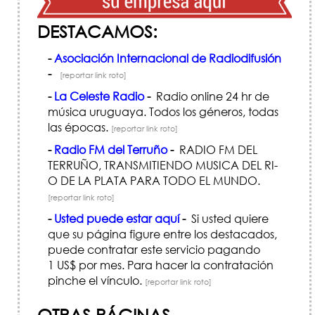
DESTACAMOS:
-
Asociación Internacional de Radiodifusión
-
[reportar link roto]
-
La Celeste Radio
-
Radio online 24 hr de
música uruguaya. Todos los géneros, todas
las épocas.
[reportar link roto]
-
Radio FM del Terruño
-
RADIO FM DEL
TERRUÑO, TRANSMITIENDO MUSICA DEL RI­
O DE LA PLATA PARA TODO EL MUNDO.
[reportar link roto]
-
Usted puede estar aquí
-
Si usted quiere
que su página figure entre los destacados,
puede contratar este servicio pagando
1 US$ por mes. Para hacer la contratación
pinche el vínculo.
[reportar link roto]
OTRAS PÁGINAS