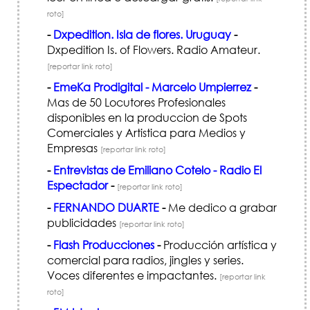
roto]
-
Dxpedition. Isla de flores. Uruguay
-
Dxpedition Is. of Flowers. Radio Amateur.
[reportar link roto]
-
EmeKa Prodigital - Marcelo Umpierrez
-
Mas de 50 Locutores Profesionales
disponibles en la produccion de Spots
Comerciales y Artistica para Medios y
Empresas
[reportar link roto]
-
Entrevistas de Emiliano Cotelo - Radio El
Espectador
-
[reportar link roto]
-
FERNANDO DUARTE
-
Me dedico a grabar
publicidades
[reportar link roto]
-
Flash Producciones
-
Producción artística y
comercial para radios, jingles y series.
Voces diferentes e impactantes.
[reportar link
roto]