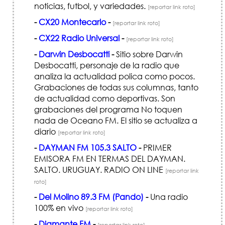
noticias, futbol, y variedades.
[reportar link roto]
-
CX20 Montecarlo
-
[reportar link roto]
-
CX22 Radio Universal
-
[reportar link roto]
-
Darwin Desbocatti
-
Sitio sobre Darwin
Desbocatti, personaje de la radio que
analiza la actualidad polica como pocos.
Grabaciones de todas sus columnas, tanto
de actualidad como deportivas. Son
grabaciones del programa No toquen
nada de Oceano FM. El sitio se actualiza a
diario
[reportar link roto]
-
DAYMAN FM 105.3 SALTO
-
PRIMER
EMISORA FM EN TERMAS DEL DAYMAN.
SALTO. URUGUAY. RADIO ON LINE
[reportar link
roto]
-
Del Molino 89.3 FM (Pando)
-
Una radio
100% en vivo
[reportar link roto]
-
Diamante FM
-
[reportar link roto]