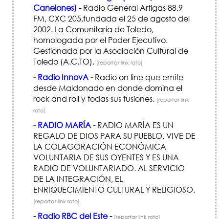
Canelones)
-
Radio General Artigas 88.9
FM, CXC 205,fundada el 25 de agosto del
2002. La Comunitaria de Toledo,
homologada por el Poder Ejecutivo.
Gestionada por la Asociación Cultural de
Toledo (A.C.TO).
[reportar link roto]
-
Radio InnovA
-
Radio on line que emite
desde Maldonado en donde domina el
rock and roll y todas sus fusiones.
[reportar link
roto]
-
RADIO MARÍA
-
RADIO MARÍA ES UN
REGALO DE DIOS PARA SU PUEBLO. VIVE DE
LA COLAGORACIÓN ECONÓMICA
VOLUNTARIA DE SUS OYENTES Y ES UNA
RADIO DE VOLUNTARIADO. AL SERVICIO
DE LA INTEGRACIÓN, EL
ENRIQUECIMIENTO CULTURAL Y RELIGIOSO.
[reportar link roto]
-
Radio RBC del Este
-
[reportar link roto]