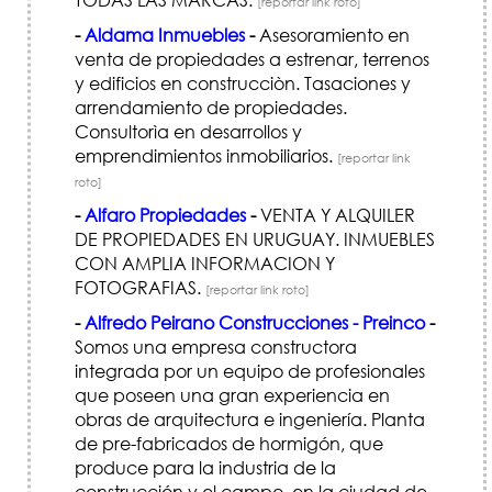
[reportar link roto]
-
Aldama Inmuebles
-
Asesoramiento en
venta de propiedades a estrenar, terrenos
y edificios en construcciòn. Tasaciones y
arrendamiento de propiedades.
Consultorìa en desarrollos y
emprendimientos inmobiliarios.
[reportar link
roto]
-
Alfaro Propiedades
-
VENTA Y ALQUILER
DE PROPIEDADES EN URUGUAY. INMUEBLES
CON AMPLIA INFORMACION Y
FOTOGRAFIAS.
[reportar link roto]
-
Alfredo Peirano Construcciones - Preinco
-
Somos una empresa constructora
integrada por un equipo de profesionales
que poseen una gran experiencia en
obras de arquitectura e ingeniería. Planta
de pre-fabricados de hormigón, que
produce para la industria de la
construcción y el campo, en la ciudad de