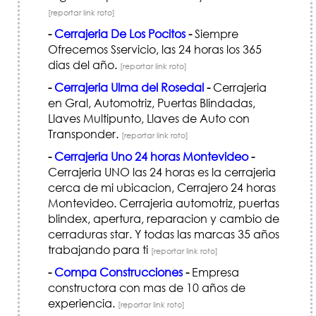
[reportar link roto]
-
Cerrajeria De Los Pocitos
-
Siempre
Ofrecemos Sservicio, las 24 horas los 365
dias del año.
[reportar link roto]
-
Cerrajeria Ulma del Rosedal
-
Cerrajeria
en Gral, Automotriz, Puertas Blindadas,
Llaves Multipunto, Llaves de Auto con
Transponder.
[reportar link roto]
-
Cerrajeria Uno 24 horas Montevideo
-
Cerrajeria UNO las 24 horas es la cerrajeria
cerca de mi ubicacion, Cerrajero 24 horas
Montevideo. Cerrajeria automotriz, puertas
blindex, apertura, reparacion y cambio de
cerraduras star. Y todas las marcas 35 años
trabajando para ti
[reportar link roto]
-
Compa Construcciones
-
Empresa
constructora con mas de 10 años de
experiencia.
[reportar link roto]