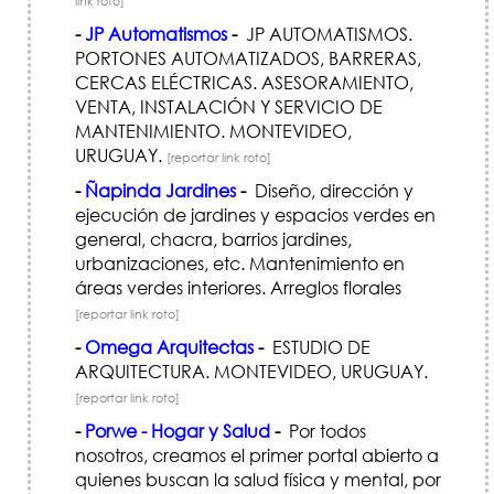
link roto]
-
JP Automatismos
-
JP AUTOMATISMOS.
PORTONES AUTOMATIZADOS, BARRERAS,
CERCAS ELÉCTRICAS. ASESORAMIENTO,
VENTA, INSTALACIÓN Y SERVICIO DE
MANTENIMIENTO. MONTEVIDEO,
URUGUAY.
[reportar link roto]
-
Ñapinda Jardines
-
Diseño, dirección y
ejecución de jardines y espacios verdes en
general, chacra, barrios jardines,
urbanizaciones, etc. Mantenimiento en
áreas verdes interiores. Arreglos florales
[reportar link roto]
-
Omega Arquitectas
-
ESTUDIO DE
ARQUITECTURA. MONTEVIDEO, URUGUAY.
[reportar link roto]
-
Porwe - Hogar y Salud
-
Por todos
nosotros, creamos el primer portal abierto a
quienes buscan la salud física y mental, por