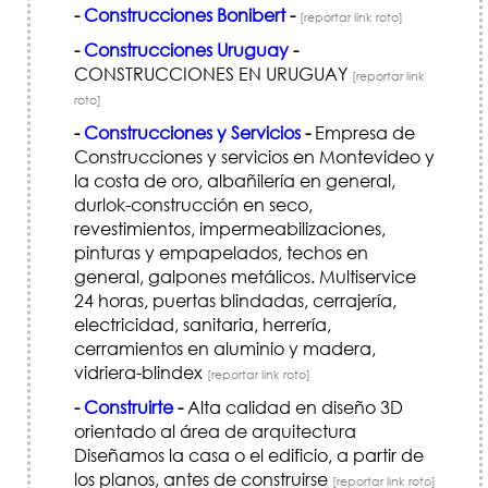
-
Construcciones Bonibert
-
[reportar link roto]
-
Construcciones Uruguay
-
CONSTRUCCIONES EN URUGUAY
[reportar link
roto]
-
Construcciones y Servicios
-
Empresa de
Construcciones y servicios en Montevideo y
la costa de oro, albañilería en general,
durlok-construcción en seco,
revestimientos, impermeabilizaciones,
pinturas y empapelados, techos en
general, galpones metálicos. Multiservice
24 horas, puertas blindadas, cerrajería,
electricidad, sanitaria, herrería,
cerramientos en aluminio y madera,
vidriera-blindex
[reportar link roto]
-
Construirte
-
Alta calidad en diseño 3D
orientado al área de arquitectura
Diseñamos la casa o el edificio, a partir de
los planos, antes de construirse
[reportar link roto]