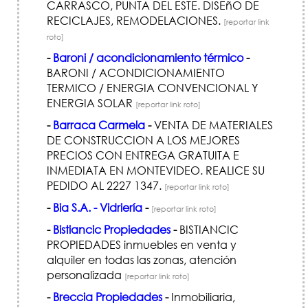
CARRASCO, PUNTA DEL ESTE. DISEñO DE
RECICLAJES, REMODELACIONES.
[reportar link
roto]
-
Baroni / acondicionamiento térmico
-
BARONI / ACONDICIONAMIENTO
TERMICO / ENERGIA CONVENCIONAL Y
ENERGIA SOLAR
[reportar link roto]
-
Barraca Carmela
-
VENTA DE MATERIALES
DE CONSTRUCCION A LOS MEJORES
PRECIOS CON ENTREGA GRATUITA E
INMEDIATA EN MONTEVIDEO. REALICE SU
PEDIDO AL 2227 1347.
[reportar link roto]
-
Bia S.A. - Vidriería
-
[reportar link roto]
-
Bistiancic Propiedades
-
BISTIANCIC
PROPIEDADES inmuebles en venta y
alquiler en todas las zonas, atención
personalizada
[reportar link roto]
-
Breccia Propiedades
-
Inmobiliaria,