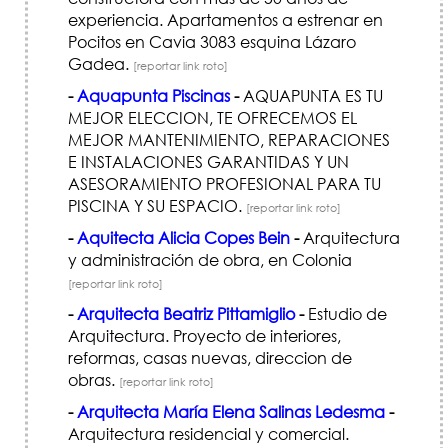
experiencia. Apartamentos a estrenar en
Pocitos en Cavia 3083 esquina Lázaro
Gadea.
[reportar link roto]
-
Aquapunta Piscinas
-
AQUAPUNTA ES TU
MEJOR ELECCION, TE OFRECEMOS EL
MEJOR MANTENIMIENTO, REPARACIONES
E INSTALACIONES GARANTIDAS Y UN
ASESORAMIENTO PROFESIONAL PARA TU
PISCINA Y SU ESPACIO.
[reportar link roto]
-
Aquitecta Alicia Copes Bein
-
Arquitectura
y administración de obra, en Colonia
[reportar link roto]
-
Arquitecta Beatriz Pittamiglio
-
Estudio de
Arquitectura. Proyecto de interiores,
reformas, casas nuevas, direccion de
obras.
[reportar link roto]
-
Arquitecta María Elena Salinas Ledesma
-
Arquitectura residencial y comercial.