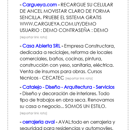
-
Cargueya.com
-
RECARGUE SU CELULAR
DE ANCEL MOVISTAR CLARO DE FORMA
SENCILLA. PRUEBE EL SISTEMA GRATIS
WWW.CARGUEYA.COM.UY/DEMO
USUARIO : DEMO CONTRASEÑA : DEMO
[reportar link roto]
-
Casa Abierta SRL
-
Empresa Constructora,
dedicada a reciclajes, reforma de locales
comerciales, baños, cocinas, pintura,
construcción con yeso, sanitaria, eléctrica.
Venta de insumos para obras. Cursos
técnicos - CECATEC
[reportar link roto]
-
Catalejo - Diseño - Arquitectura - Servicios
-
Diseño y decoración de interiores. Todo
tipo de trabajos en obra seca. Renovamos
su casa o negocio... SOMOS UN ESTILO.
[reportar link roto]
-
cerrajeria aval
-
AVAL:todo en cerrajeria y
seguridad para residencias y automoviles.