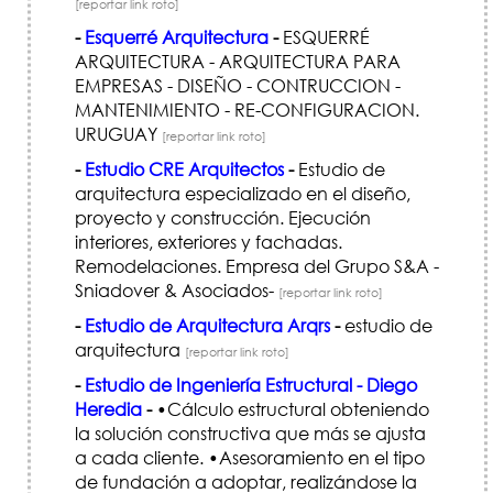
[reportar link roto]
-
Esquerré Arquitectura
-
ESQUERRÉ
ARQUITECTURA - ARQUITECTURA PARA
EMPRESAS - DISEÑO - CONTRUCCION -
MANTENIMIENTO - RE-CONFIGURACION.
URUGUAY
[reportar link roto]
-
Estudio CRE Arquitectos
-
Estudio de
arquitectura especializado en el diseño,
proyecto y construcción. Ejecución
interiores, exteriores y fachadas.
Remodelaciones. Empresa del Grupo S&A -
Sniadover & Asociados-
[reportar link roto]
-
Estudio de Arquitectura Arqrs
-
estudio de
arquitectura
[reportar link roto]
-
Estudio de Ingeniería Estructural - Diego
Heredia
-
•Cálculo estructural obteniendo
la solución constructiva que más se ajusta
a cada cliente. •Asesoramiento en el tipo
de fundación a adoptar, realizándose la