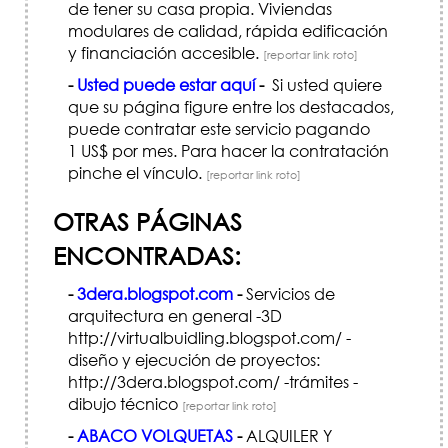
de tener su casa propia. Viviendas
modulares de calidad, rápida edificación
y financiación accesible.
[reportar link roto]
-
Usted puede estar aquí
-
Si usted quiere
que su página figure entre los destacados,
puede contratar este servicio pagando
1 US$ por mes. Para hacer la contratación
pinche el vínculo.
[reportar link roto]
OTRAS PÁGINAS
ENCONTRADAS:
-
3dera.blogspot.com
-
Servicios de
arquitectura en general -3D
http://virtualbuidling.blogspot.com/ -
diseño y ejecución de proyectos:
http://3dera.blogspot.com/ -trámites -
dibujo técnico
[reportar link roto]
-
ABACO VOLQUETAS
-
ALQUILER Y