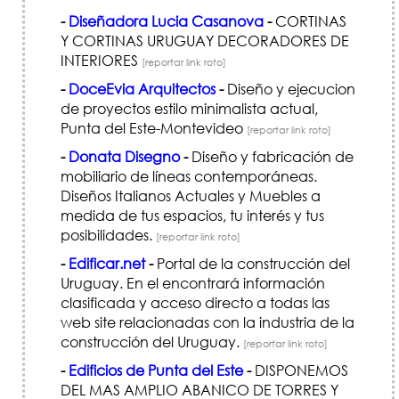
-
Diseñadora Lucia Casanova
-
CORTINAS
Y CORTINAS URUGUAY DECORADORES DE
INTERIORES
[reportar link roto]
-
DoceEvia Arquitectos
-
Diseño y ejecucion
de proyectos estilo minimalista actual,
Punta del Este-Montevideo
[reportar link roto]
-
Donata Disegno
-
Diseño y fabricación de
mobiliario de líneas contemporáneas.
Diseños Italianos Actuales y Muebles a
medida de tus espacios, tu interés y tus
posibilidades.
[reportar link roto]
-
Edificar.net
-
Portal de la construcción del
Uruguay. En el encontrará información
clasificada y acceso directo a todas las
web site relacionadas con la industria de la
construcción del Uruguay.
[reportar link roto]
-
Edificios de Punta del Este
-
DISPONEMOS
DEL MAS AMPLIO ABANICO DE TORRES Y