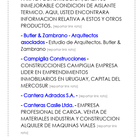
INMEJORABLE CONDICION DE AISLANTE
TERMICO. AQUI, USTED ENCONTRARA
INFORMACION RELATIVA A ESTOS Y OTROS
PRODUCTOS.
[reportar link roto]
-
Butler & Zambrano - Arquitectos
asociados
-
Estudio de Arquitectos. Butler &
Zambrano
[reportar link roto]
-
Campiglia Construcciones
-
CONSTRUCCIONES CAMPIGLIA EMPRESA
LIDER EN EMPRENDIMIENTOS
INMOBILIARIOS EN URUGUAY, CAPITAL DEL
MERCOSUR
[reportar link roto]
-
Cantera Adrados S.A.
-
[reportar link roto]
-
Canteras Casile Ltda.
-
EMPRESA
PROFESIONAL DE CARGA. VENTA DE
MATERIALES INDUSTRIA Y CONSTRUCCION
ALQUILER DE MAQUINAS VIALES
[reportar link
roto]