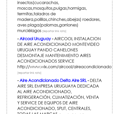
insectos(cucarachas,
moscas,mosquitos,pulgas,hormigas,
termitas,taladros de
madera,polillas,chinches,abejas) roedores,
aves plaga(palomas,gorriones)
murciélagos
[reportar link roto]
-
Aircool Uruguay
-
AIRCOOL INSTALACION
DE AIRE ACONDICIONADO MONTEVIDEO
URUGUAY PANDO CANELONES
DESMONTAJE MANTENIMIENTO AIRES
ACONDICIONADOS SERVICE
http://www.wix.com/aircool/aireacondicionado
[reportar link roto]
-
Aire Acondicionado Delta Aire SRL
-
DELTA
AIRE SRL EMPRESA URUGUAYA DEDICADA
AL AIRE ACONDICIONADO,
REFRIGERACIÓN, CLIMATIZACIÓN, VENTA
Y SERVICE DE EQUIPOS DE AIRE
ACONDICIONADO, SPLIT, CENTRALES,
TODAS LAS MARCAS.