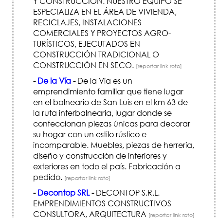
Y CONSTRUCCIÓN. NUESTRO EQUIPO SE
ESPECIALIZA EN EL ÁREA DE VIVIENDA,
RECICLAJES, INSTALACIONES
COMERCIALES Y PROYECTOS AGRO-
TURÍSTICOS, EJECUTADOS EN
CONSTRUCCIÓN TRADICIONAL O
CONSTRUCCIÓN EN SECO.
[reportar link roto]
-
De la Vía
-
De la Vía es un
emprendimiento familiar que tiene lugar
en el balneario de San Luis en el km 63 de
la ruta interbalnearia, lugar donde se
confeccionan piezas únicas para decorar
su hogar con un estilo rústico e
incomparable. Muebles, piezas de herrería,
diseño y construcción de interiores y
exteriores en todo el país. Fabricación a
pedido.
[reportar link roto]
-
Decontop SRL
-
DECONTOP S.R.L.
EMPRENDIMIENTOS CONSTRUCTIVOS
CONSULTORA, ARQUITECTURA
[reportar link roto]