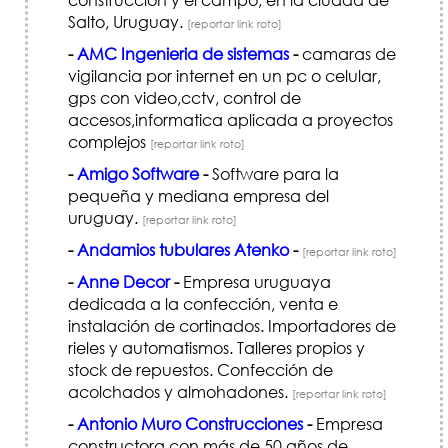
Salto, Uruguay.
[reportar link roto]
-
AMC Ingenieria de sistemas
-
camaras de
vigilancia por internet en un pc o celular,
gps con video,cctv, control de
accesos,informatica aplicada a proyectos
complejos
[reportar link roto]
-
Amigo Software
-
Software para la
pequeña y mediana empresa del
uruguay.
[reportar link roto]
-
Andamios tubulares Atenko
-
[reportar link roto]
-
Anne Decor
-
Empresa uruguaya
dedicada a la confección, venta e
instalación de cortinados. Importadores de
rieles y automatismos. Talleres propios y
stock de repuestos. Confección de
acolchados y almohadones.
[reportar link roto]
-
Antonio Muro Construcciones
-
Empresa
constructora con más de 50 años de