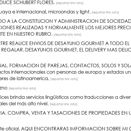
UCE SCHUBERT FLORES.
[reportar link roto]
aya e internacional, microondas y light.
[reportar link roto]
O A LA CONSTITUCION Y ADMINISTRACION DE SOCIEDADE
CIONES REALIZADAS Y NORMALMENTE LOS MEJORES PREC
TE EN NUESTRO RUBRO.
[reportar link roto]
TRE REALICE ENVIOS DE DESAYUNO GOURMET A TODO EL
R O REGALAR. DESAYUNOS GOURMET, EL DELIVERY MAS DEL
L. FORMACION DE PAREJAS, CONTACTOS, SOLOS Y SOL
s internacionales con personas de europa y estados un
jeres de latinoamerica.
[reportar link roto]
azno
[reportar link roto]
rvices brinda servicios lingüísticos como traducciones a dive
les del más alto nivel.
[reportar link roto]
IA. COMPRA, VENTA Y TASACIONES DE PROPIEDADES EN 
 site oficial. AQUI ENCONTRARAS IMFORMACION SOBRE MI 