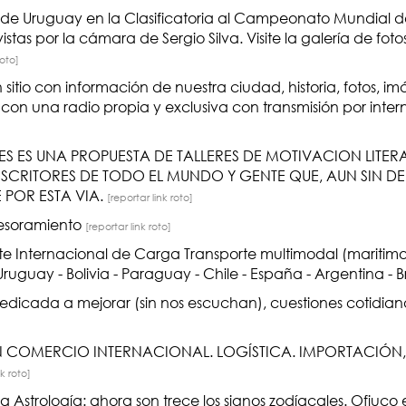
n de Uruguay en la Clasificatoria al Campeonato Mundial 
vistas por la cámara de Sergio Silva. Visite la galería de fot
roto]
itio con información de nuestra ciudad, historia, fotos, imá
con una radio propia y exclusiva con transmisión por inter
ES ES UNA PROPUESTA DE TALLERES DE MOTIVACION LITE
SCRITORES DE TODO EL MUNDO Y GENTE QUE, AUN SIN DE
 POR ESTA VIA.
[reportar link roto]
Asesoramiento
[reportar link roto]
rte Internacional de Carga Transporte multimodal (maritimo,
 Uruguay - Bolivia - Paraguay - Chile - España - Argentina - B
dicada a mejorar (sin nos escuchan), cuestiones cotidiana
N COMERCIO INTERNACIONAL. LOGÍSTICA. IMPORTACIÓN
nk roto]
 Astrología: ahora son trece los signos zodíacales. Ofiuco e