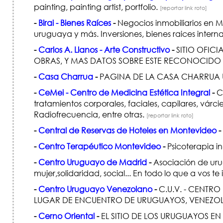
painting, painting artist, portfolio.
[reportar link roto]
-
Birai - Bienes Raíces
-
Negocios inmobiliarios en M
uruguaya y más. Inversiones, bienes raices intern
-
Carlos A. Llanos - Arte Constructivo
-
SITIO OFICI
OBRAS, Y MAS DATOS SOBRE ESTE RECONOCIDO
-
Casa Charrua
-
PAGINA DE LA CASA CHARRUA 
-
CeMei - Centro de Medicina Estética Integral
-
Ce
tratamientos corporales, faciales, capilares, 
Radiofrecuencia, entre otras.
[reportar link roto]
-
Central de Reservas de Hoteles en Montevideo
-
-
Centro Terapéutico Montevideo
-
Psicoterapia in
-
Centro Uruguayo de Madrid
-
Asociación de urug
mujer,solidaridad, social... En todo lo que a vos te
-
Centro Uruguayo Venezolano
-
C.U.V. - CENTR
LUGAR DE ENCUENTRO DE URUGUAYOS, VENEZO
-
Cerno Oriental
-
EL SITIO DE LOS URUGUAYOS E