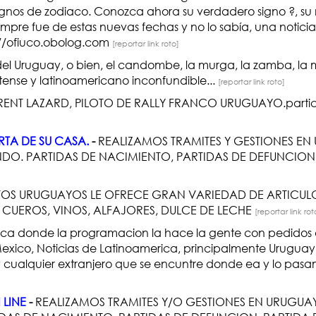
ignos de zodiaco. Conozca ahora su verdadero signo ?, su
iempre fue de estas nuevas fechas y no lo sabía, una notici
p://ofiuco.obolog.com
[reportar link roto]
el Uruguay, o bien, el candombe, la murga, la zamba, la m
tense y latinoamericano inconfundible...
[reportar link roto]
URENT LAZARD, PILOTO DE RALLY FRANCO URUGUAYO.partici
RTA DE SU CASA.
-
REALIZAMOS TRAMITES Y GESTIONES EN
NDO. PARTIDAS DE NACIMIENTO, PARTIDAS DE DEFUNCION
S URUGUAYOS LE OFRECE GRAN VARIEDAD DE ARTICUL
CUEROS, VINOS, ALFAJORES, DULCE DE LECHE
[reportar link rot
a donde la programacion la hace la gente con pedidos 
xico, Noticias de Latinoamerica, principalmente Uruguay 
 cualquier extranjero que se encuntre donde ea y lo pasamo
 LINE
-
REALIZAMOS TRAMITES Y/O GESTIONES EN URUGUA