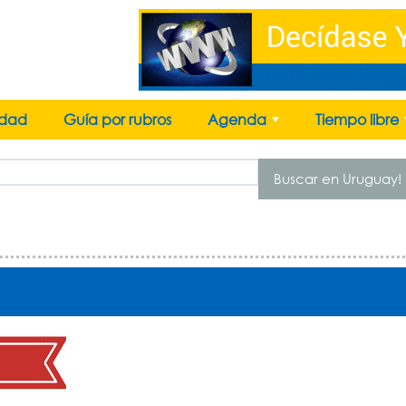
idad
Guía por rubros
Agenda
Tiempo libre
+
Buscar en Uruguay!