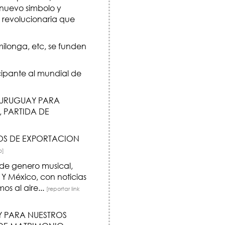
 nuevo simbolo y
a revolucionaria que
ilonga, etc, se funden
pante al mundial de
 URUGUAY PARA
, PARTIDA DE
OS DE EXPORTACION
o]
de genero musical,
Y México, con noticias
s al aire...
[reportar link
Y PARA NUESTROS