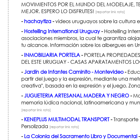
MOVIMIENTOS POR EL MUNDO DEL MODELAJE, T
MEJOR. ESPERO LO DISFRUTES!
[reportar link roto]
-
hachaytiza
-
videos uruguayos sobre la cultura
-
Hostelling International Uruguay
-
Hostelling Inter
asociaciones miembros, la cual te garantiza alo
tu alcance. Información sobre los albergues en 
-
INMOBILIARIA PORTELA
-
PORTELA PROPIEDADES 
DEL ESTE URUGUAY - CASAS APARATAMENTOS LOCA
-
Jardín de Infantes Caminito - Montevideo
-
Educa
partir del juego y la expresión, mediante una 
creativa", basada en la expresión y el juego. Zona
-
JUGUETERIA ARTESANAL MADERA Y NEGRO
-
Mad
memoria lúdica nacional, latinoamericana y mundia
[reportar link roto]
-
KENEPLUS MULTIMODAL TRANSPORT
-
Transporte 
Persolizada
[reportar link roto]
-
La Colonia del Sacramento Libro y Documental
-