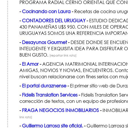
PROGRAMA RADIAL CERNO ORIENTAL QUE COND
-
Cocinando con Laura
-
Recetas de cocina urugu
-
CONTADORES DEL URUGUAY
-
ESTUDIO DEDICAD
430 PANAMEÑAS U$S 950. CON MILES DE OPERA
URUGUAYAS SOMOS UNA REFERENCIA IMPORTAN
-
Desayunos Gourmet
-
DESDE DONDE SE ENCUEN
INTELIGENTE Y EXQUISITA IDEA PARA DISFRUTA
BUEN GUSTO.
[reportar link roto]
-
El Amor
-
AGENCIA MATRIMONIAL INTERNACIONA
AMIGAS, NOVIOS Y NOVIAS, ENCUENTROS. Contacto
nivel buscan relacionarse con fines serios con mu
-
El portal duraznense
-
El primer sitio web de Dur
-
Fidelis Translation Services
-
Fidelis Translation Se
corrección de textos, con un equipo de profesiona
-
FRAGA NEGOCIOS INMOBILIARIOS
-
INMOBILIAR
link roto]
-
Guillermo Larrosa site oficial.
-
Guillermo Larrosa