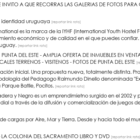
E INVITO A QUE RECORRAS LAS GALERIAS DE FOTOS PAR
 e identidad uruguaya
[reportar link roto]
national es la marca de la IYHF (International Youth Hostel 
jamiento económico y de calidad en el que puedes confiar
Uruguay.
[reportar link roto]
PUNTA DEL ESTE - AMPLIA OFERTA DE INMUEBLES EN VENTA
LES TERRENOS - VISITENOS - FOTOS DE PUNTA DEL ESTE
[r
ción inicial. Una propuesta nueva, totalmente distinta. 
metodología del Pedagogo Raimundo Dinello denominada "Ex
 Parque Batlle, Pocitos.
[reportar link roto]
era y Negro es un emprendimietno surgido en el 2002 y p
l a través de la difusión y comercialización de juegos de 
de cargas por Aire, Mar y Tierra. Desde y hacia todo el m
LA COLONIA DEL SACRAMENTO LIBRO Y DVD
[reportar link roto