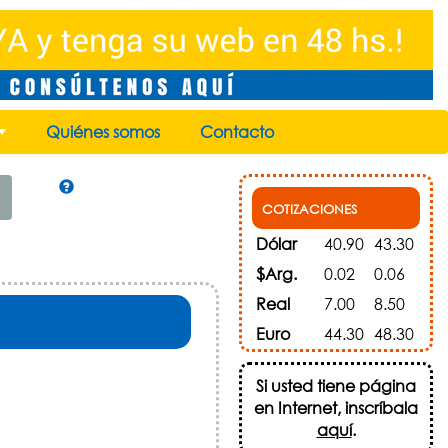
Quiénes somos
Contacto
+
COTIZACIONES
Dólar
40.90
43.30
$Arg.
0.02
0.06
Real
7.00
8.50
Euro
44.30
48.30
Si usted tiene página
en Internet, inscríbala
aquí
.