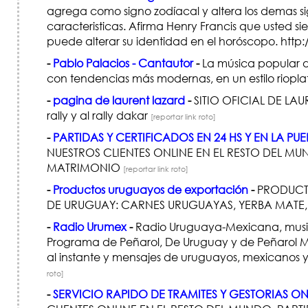
agrega como signo zodíacal y altera los demas s
caracteristicas. Afirma Henry Francis que usted s
puede alterar su identidad en el horóscopo. htt
-
Pablo Palacios - Cantautor
-
La música popular d
con tendencias más modernas, en un estilo riopla
-
pagina de laurent lazard
-
SITIO OFICIAL DE LA
rally y al rally dakar
[reportar link roto]
-
PARTIDAS Y CERTIFICADOS EN 24 HS Y EN LA PUE
NUESTROS CLIENTES ONLINE EN EL RESTO DEL MU
MATRIMONIO
[reportar link roto]
-
Productos uruguayos de exportación
-
PRODUCTO
DE URUGUAY: CARNES URUGUAYAS, YERBA MATE, 
-
Radio Urumex
-
Radio Uruguaya-Mexicana, music
Programa de Peñarol, De Uruguay y de Peñarol Me
al instante y mensajes de uruguayos, mexicanos y
roto]
-
SERVICIO RAPIDO DE TRAMITES Y GESTORIAS ON