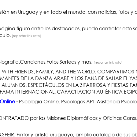
stán en Uruguay y en todo el mundo, con noticias, fotos y 
página figure entre los destacados, puede contratar este 
nculo.
[reportar link roto]
 Biografia,Canciones,Fotos,Sorteos y mas.
[reportar link roto]
 WITH FRIENDS, FAMILY, AND THE WORLD. COMPARTIMOS 
MANTES DE LA DANZA ARABE Y LOS FANS DE SAHAR EL Y
ALUMNOS. ESPECTÁCULOS EN LA ZITARROSA Y FIESTAS FAM
 FAMA INTERNACIONAL. CAPACITACION AUTÉNTICA EGIP
 Online
-
Psicologia Online. Psicologos API -Asistencia Psicolo
ONTRATADO por las Misiones Diplomáticas y Oficinas Consu
.SFEIR: Pintor y artista uruguayo, amplio catálogo de sus 