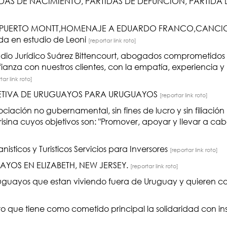
TIDAS DE NACIMIENTO, PARTIDAS DE DEFUNCION, PARTID
PUERTO MONTT,HOMENAJE A EDUARDO FRANCO,CANCIO
 en estudio de Leoni
[reportar link roto]
udio Jurídico Suárez Bittencourt, abogados comprometidos 
ianza con nuestros clientes, con la empatía, experiencia y
tar link roto]
LETIVA DE URUGUAYOS PARA URUGUAYOS
[reportar link roto]
iación no gubernamental, sin fines de lucro y sin filiación po
isina cuyos objetivos son: "Promover, apoyar y Ilevar a ca
nisticos y Turisticos Servicios para Inversores
[reportar link roto]
YOS EN ELIZABETH, NEW JERSEY.
[reportar link roto]
uruguayos que estan viviendo fuera de Uruguay y quieren c
ro que tiene como cometido principal la solidaridad con in