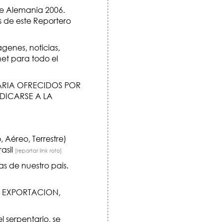
de Alemania 2006.
os de este Reportero
genes, noticias,
net para todo el
RARIA OFRECIDOS POR
DICARSE A LA
 Aéreo, Terrestre)
rasil
[reportar link roto]
s de nuestro pais.
, EXPORTACION,
l serpentario, se