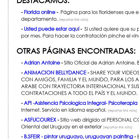
DESTACAMOS:
-
Florida online
-
Página para los floridenses que e
departamento.
[reportar link roto]
-
Usted puede estar aquí
-
Si usted quiere que su 
por mes. Para hacer la contratación pinche el ví
OTRAS PÁGINAS ENCONTRADAS:
-
Adrian Antoine
-
Sitio Oficial de Adrian Antoine.
-
ANIMACION BELLYDANCE
-
SHARE YOUR VIDEOS
CON AMIGOS, FAMILIA Y EL MUNDO, PARA LOS A
ARABE CON TRAYECTORIA INTERNACIONAL Y SUS 
CONTRATACIONES A TODO EL PAÍS Y EL MUNDO.
-
API -Asistencia Psicologica Integral- Psicoterapia
Internet. Servicio en idioma español.
[reportar link roto]
-
ASFUCOUREX
-
Sitio web dirigido al PERSONAL C
Oriental del Uruguay en el exterior
[reportar link roto]
-
B.SFEIR - pintor uruguayo, uruguayan painting
-
B