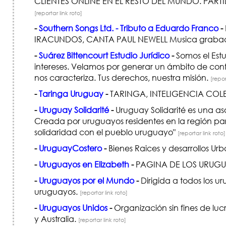
CLIENTES ONLINE EN EL RESTO DEL MUNDO. PAR
[reportar link roto]
-
Southern Songs Ltd. - Tributo a Eduardo Franco
-
IRACUNDOS, CANTA PAUL NEWELL Musica grabada
-
Suárez Bittencourt Estudio Jurídico
-
Somos el Est
intereses. Velamos por generar un ámbito de conf
nos caracteriza. Tus derechos, nuestra misión.
[repor
-
Taringa Uruguay
-
TARINGA, INTELIGENCIA CO
-
Uruguay Solidarité
-
Uruguay Solidarité es una asoc
Creada por uruguayos residentes en la región par
solidaridad con el pueblo uruguayo"
[reportar link roto]
-
UruguayCostero
-
Bienes Raices y desarrollos Urba
-
Uruguayos en Elizabeth
-
PAGINA DE LOS URUGUA
-
Uruguayos por el Mundo
-
Dirigida a todos los 
uruguayos.
[reportar link roto]
-
Uruguayos Unidos
-
Organización sin fines de luc
y Australia.
[reportar link roto]