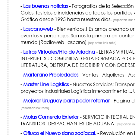
-
Las buenas noticias
-
Fotografías de la Selecció
Goles, festejos e incidencias de todos los partidos 
Gráfico desde 1995 hasta nuestros días.
[reportar link 
-
Lascanoweb
-
Bienvenidos!! Estamos creando un s
eventos y personajes. Somos la primera en contar 
mundo (Radioweb Lascano)
[reportar link roto]
-
Letras Virtuales/Hilo de Ariadna
-
LETRAS VIRTUAL
INTERNET. SU COMUNIDAD ESTA FORMADA POR E
LITERATURA, DISFRUTA DE ESCRIBIR Y CONOCERSE
-
Martorano Propiedades
-
Ventas - Alquileres - 
-
Master Line Logistics
-
Nuestros Servicios: Transpo
proyectos Industriales Logística intercontinental...
-
Mejorar Uruguay para poder retornar
-
Pagina de
[reportar link roto]
-
Molas Comercio Exterior
-
SERVICIO INTEGRAL E
TRANSITOS. DESPACHANTES DE ADUANA.
[reportar li
-
Ofiuco el Nuevo signo zodíacal.
-
Revolución en la