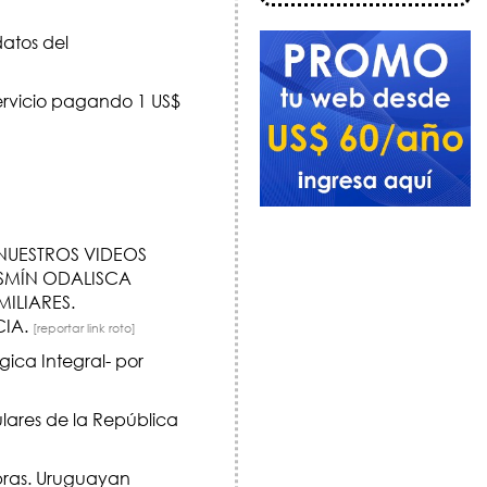
datos del
servicio pagando 1 US$
NUESTROS VIDEOS
ASMÍN ODALISCA
ILIARES.
CIA.
[reportar link roto]
gica Integral- por
lares de la República
obras. Uruguayan