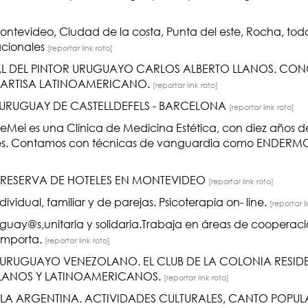
ontevideo, Ciudad de la costa, Punta del este, Rocha, tod
acionales
[reportar link roto]
AL DEL PINTOR URUGUAYO CARLOS ALBERTO LLANOS. CONO
 ARTISA LATINOAMERICANO.
[reportar link roto]
URUGUAY DE CASTELLDEFELS - BARCELONA
[reportar link roto]
Mei es una Clínica de Medicina Estética, con diez años d
várcies. Contamos con técnicas de vanguardia como ENDER
RESERVA DE HOTELES EN MONTEVIDEO
[reportar link roto]
dividual, familiar y de parejas. Psicoterapia on- line.
[reportar l
uay@s,unitaria y solidaria.Trabaja en áreas de cooperaci
 importa.
[reportar link roto]
O URUGUAYO VENEZOLANO. EL CLUB DE LA COLONIA RESIDE
LANOS Y LATINOAMERICANOS.
[reportar link roto]
N LA ARGENTINA. ACTIVIDADES CULTURALES, CANTO POPU