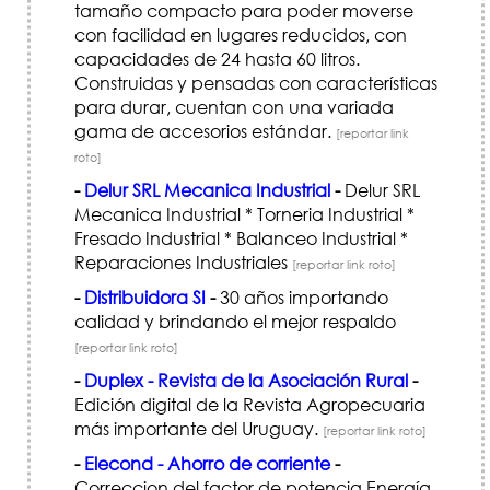
tamaño compacto para poder moverse
con facilidad en lugares reducidos, con
capacidades de 24 hasta 60 litros.
Construidas y pensadas con características
para durar, cuentan con una variada
gama de accesorios estándar.
[reportar link
roto]
-
Delur SRL Mecanica Industrial
-
Delur SRL
Mecanica Industrial * Torneria Industrial *
Fresado Industrial * Balanceo Industrial *
Reparaciones Industriales
[reportar link roto]
-
Distribuidora SI
-
30 años importando
calidad y brindando el mejor respaldo
[reportar link roto]
-
Duplex - Revista de la Asociación Rural
-
Edición digital de la Revista Agropecuaria
más importante del Uruguay.
[reportar link roto]
-
Elecond - Ahorro de corriente
-
Correccion del factor de potencia Energía