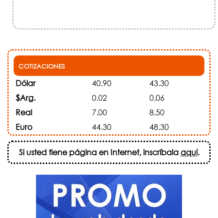
COTIZACIONES
Dólar
40.90
43.30
$Arg.
0.02
0.06
Real
7.00
8.50
Euro
44.30
48.30
Si usted tiene página en Internet, inscríbala
aquí
.