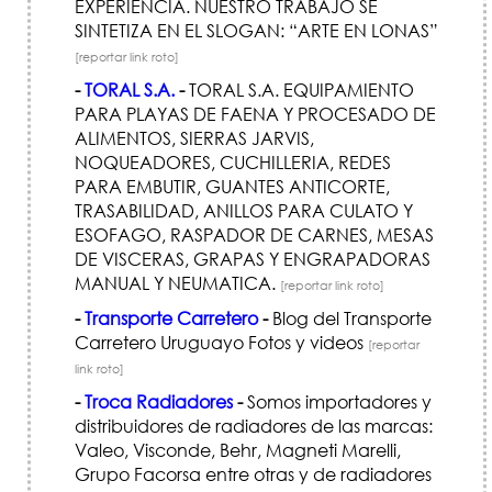
EXPERIENCIA. NUESTRO TRABAJO SE
SINTETIZA EN EL SLOGAN: “ARTE EN LONAS”
[reportar link roto]
-
TORAL S.A.
-
TORAL S.A. EQUIPAMIENTO
PARA PLAYAS DE FAENA Y PROCESADO DE
ALIMENTOS, SIERRAS JARVIS,
NOQUEADORES, CUCHILLERIA, REDES
PARA EMBUTIR, GUANTES ANTICORTE,
TRASABILIDAD, ANILLOS PARA CULATO Y
ESOFAGO, RASPADOR DE CARNES, MESAS
DE VISCERAS, GRAPAS Y ENGRAPADORAS
MANUAL Y NEUMATICA.
[reportar link roto]
-
Transporte Carretero
-
Blog del Transporte
Carretero Uruguayo Fotos y videos
[reportar
link roto]
-
Troca Radiadores
-
Somos importadores y
distribuidores de radiadores de las marcas:
Valeo, Visconde, Behr, Magneti Marelli,
Grupo Facorsa entre otras y de radiadores