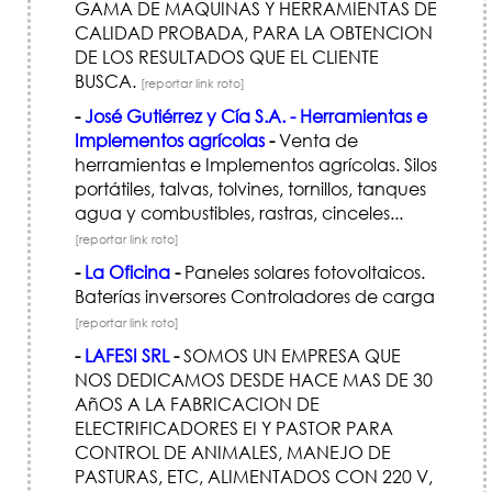
GAMA DE MAQUINAS Y HERRAMIENTAS DE
CALIDAD PROBADA, PARA LA OBTENCION
DE LOS RESULTADOS QUE EL CLIENTE
BUSCA.
[reportar link roto]
-
José Gutiérrez y Cía S.A. - Herramientas e
Implementos agrícolas
-
Venta de
herramientas e Implementos agrícolas. Silos
portátiles, talvas, tolvines, tornillos, tanques
agua y combustibles, rastras, cinceles...
[reportar link roto]
-
La Oficina
-
Paneles solares fotovoltaicos.
Baterías inversores Controladores de carga
[reportar link roto]
-
LAFESI SRL
-
SOMOS UN EMPRESA QUE
NOS DEDICAMOS DESDE HACE MAS DE 30
AñOS A LA FABRICACION DE
ELECTRIFICADORES EI Y PASTOR PARA
CONTROL DE ANIMALES, MANEJO DE
PASTURAS, ETC, ALIMENTADOS CON 220 V,