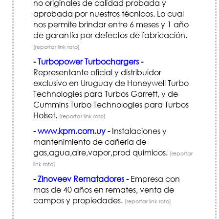
no originales de calidad probada y
aprobada por nuestros técnicos. Lo cual
nos permite brindar entre 6 meses y 1 año
de garantía por defectos de fabricación.
[reportar link roto]
-
Turbopower Turbochargers
-
Representante oficial y distribuidor
exclusivo en Uruguay de Honeywell Turbo
Technologies para Turbos Garrett, y de
Cummins Turbo Technologies para Turbos
Holset.
[reportar link roto]
-
www.kpm.com.uy
-
Instalaciones y
mantenimiento de cañeria de
gas,agua,aire,vapor,prod quimicos.
[reportar
link roto]
-
Zinoveev Rematadores
-
Empresa con
mas de 40 años en remates, venta de
campos y propiedades.
[reportar link roto]