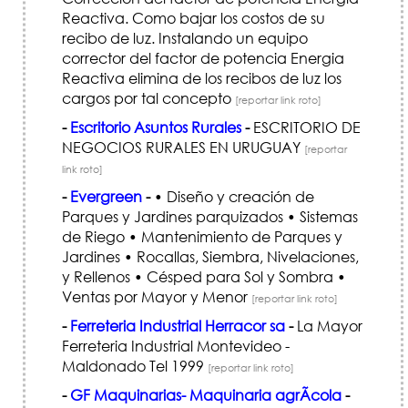
Reactiva. Como bajar los costos de su
recibo de luz. Instalando un equipo
corrector del factor de potencia Energia
Reactiva elimina de los recibos de luz los
cargos por tal concepto
[reportar link roto]
-
Escritorio Asuntos Rurales
-
ESCRITORIO DE
NEGOCIOS RURALES EN URUGUAY
[reportar
link roto]
-
Evergreen
-
• Diseño y creación de
Parques y Jardines parquizados • Sistemas
de Riego • Mantenimiento de Parques y
Jardines • Rocallas, Siembra, Nivelaciones,
y Rellenos • Césped para Sol y Sombra •
Ventas por Mayor y Menor
[reportar link roto]
-
Ferreteria Industrial Herracor sa
-
La Mayor
Ferreteria Industrial Montevideo -
Maldonado Tel 1999
[reportar link roto]
-
GF Maquinarias- Maquinaria agrÃ­cola
-