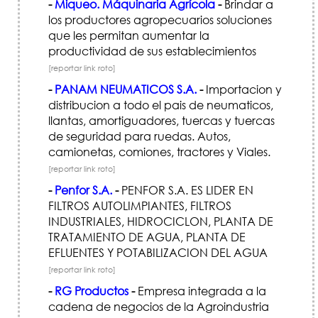
-
Miqueo. Máquinaria Agrícola
-
Brindar a
los productores agropecuarios soluciones
que les permitan aumentar la
productividad de sus establecimientos
[reportar link roto]
-
PANAM NEUMATICOS S.A.
-
Importacion y
distribucion a todo el pais de neumaticos,
llantas, amortiguadores, tuercas y tuercas
de seguridad para ruedas. Autos,
camionetas, comiones, tractores y Viales.
[reportar link roto]
-
Penfor S.A.
-
PENFOR S.A. ES LIDER EN
FILTROS AUTOLIMPIANTES, FILTROS
INDUSTRIALES, HIDROCICLON, PLANTA DE
TRATAMIENTO DE AGUA, PLANTA DE
EFLUENTES Y POTABILIZACION DEL AGUA
[reportar link roto]
-
RG Productos
-
Empresa integrada a la
cadena de negocios de la Agroindustria