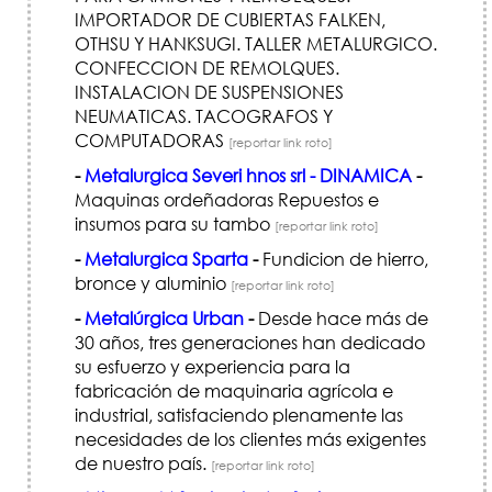
IMPORTADOR DE CUBIERTAS FALKEN,
OTHSU Y HANKSUGI. TALLER METALURGICO.
CONFECCION DE REMOLQUES.
INSTALACION DE SUSPENSIONES
NEUMATICAS. TACOGRAFOS Y
COMPUTADORAS
[reportar link roto]
-
Metalurgica Severi hnos srl - DINAMICA
-
Maquinas ordeñadoras Repuestos e
insumos para su tambo
[reportar link roto]
-
Metalurgica Sparta
-
Fundicion de hierro,
bronce y aluminio
[reportar link roto]
-
Metalúrgica Urban
-
Desde hace más de
30 años, tres generaciones han dedicado
su esfuerzo y experiencia para la
fabricación de maquinaria agrícola e
industrial, satisfaciendo plenamente las
necesidades de los clientes más exigentes
de nuestro país.
[reportar link roto]