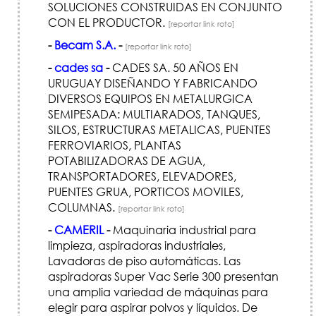
SOLUCIONES CONSTRUIDAS EN CONJUNTO
CON EL PRODUCTOR.
[reportar link roto]
-
Becam S.A.
-
[reportar link roto]
-
cades sa
-
CADES SA. 50 AÑOS EN
URUGUAY DISEÑANDO Y FABRICANDO
DIVERSOS EQUIPOS EN METALURGICA
SEMIPESADA: MULTIARADOS, TANQUES,
SILOS, ESTRUCTURAS METALICAS, PUENTES
FERROVIARIOS, PLANTAS
POTABILIZADORAS DE AGUA,
TRANSPORTADORES, ELEVADORES,
PUENTES GRUA, PORTICOS MOVILES,
COLUMNAS.
[reportar link roto]
-
CAMERIL
-
Maquinaria industrial para
limpieza, aspiradoras industriales,
Lavadoras de piso automáticas. Las
aspiradoras Super Vac Serie 300 presentan
una amplia variedad de máquinas para
elegir para aspirar polvos y líquidos. De