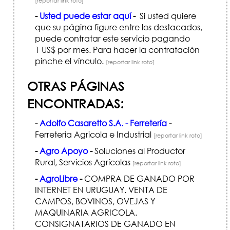
[reportar link roto]
-
Usted puede estar aquí
-
Si usted quiere
que su página figure entre los destacados,
puede contratar este servicio pagando
1 US$ por mes. Para hacer la contratación
pinche el vínculo.
[reportar link roto]
OTRAS PÁGINAS
ENCONTRADAS:
-
Adolfo Casaretto S.A. - Ferretería
-
Ferreteria Agricola e Industrial
[reportar link roto]
-
Agro Apoyo
-
Soluciones al Productor
Rural, Servicios Agrícolas
[reportar link roto]
-
AgroLibre
-
COMPRA DE GANADO POR
INTERNET EN URUGUAY. VENTA DE
CAMPOS, BOVINOS, OVEJAS Y
MAQUINARIA AGRI­COLA.
CONSIGNATARIOS DE GANADO EN