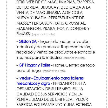
SITIO WEB DE GF MAQUINARIAS, EMPRESA
DE FLORIDA, URUGUAY, DEDICADA A LA
VENTA DE MAQUINARIA AGRICOLA
NUEVA Y USADA. REPRESENTANTE DE
MASSEY FERGUSON, TATU, GROSSPAL,
MARANGON, PRABA, PONY, DONDER Y
FIMAKS.
[reportar link roto]
-
Gliston SA
-
Ingeniería, automatización
industrial y de procesos. Representación,
respaldo y venta de productos eléctricos e
insumos para la industria
[reportar link roto]
-
GP Hogar y Taller
-
Home Center: de todo
para el hogar
[reportar link roto]
-
Ivedur - Equipamiento para talleres
mecánicos y agro
-
PENSANDO EN LA
OPTIMIZACION DE SU TIEMPO, EN LA
CALIDAD DE SUS SERVICIOS Y EN LA
RENTABILIDAD DE SU EMPRESA, IVEDUR
FABRICA EQUIPAMIENTO Y UNA EXTENSA