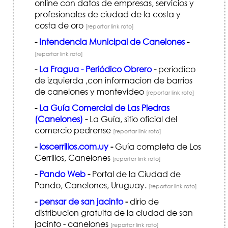
online con datos de empresas, servicios y
profesionales de ciudad de la costa y
costa de oro
[reportar link roto]
-
Intendencia Municipal de Canelones
-
[reportar link roto]
-
La Fragua - Periódico Obrero
-
periodico
de izquierda ,con informacion de barrios
de canelones y montevideo
[reportar link roto]
-
La Guía Comercial de Las Piedras
(Canelones)
-
La Guía, sitio oficial del
comercio pedrense
[reportar link roto]
-
loscerrillos.com.uy
-
Guía completa de Los
Cerrillos, Canelones
[reportar link roto]
-
Pando Web
-
Portal de la Ciudad de
Pando, Canelones, Uruguay.
[reportar link roto]
-
pensar de san jacinto
-
dirio de
distribucion gratuita de la ciudad de san
jacinto - canelones
[reportar link roto]