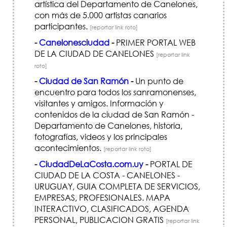
artística del Departamento de Canelones,
con más de 5.000 artistas canarios
participantes.
[reportar link roto]
-
Canelonesciudad
-
PRIMER PORTAL WEB
DE LA CIUDAD DE CANELONES
[reportar link
roto]
-
Ciudad de San Ramón
-
Un punto de
encuentro para todos los sanramonenses,
visitantes y amigos. Información y
contenidos de la ciudad de San Ramón -
Departamento de Canelones, historia,
fotografías, videos y los principales
acontecimientos.
[reportar link roto]
-
CiudadDeLaCosta.com.uy
-
PORTAL DE
CIUDAD DE LA COSTA - CANELONES -
URUGUAY, GUIA COMPLETA DE SERVICIOS,
EMPRESAS, PROFESIONALES. MAPA
INTERACTIVO, CLASIFICADOS, AGENDA
PERSONAL, PUBLICACION GRATIS
[reportar link