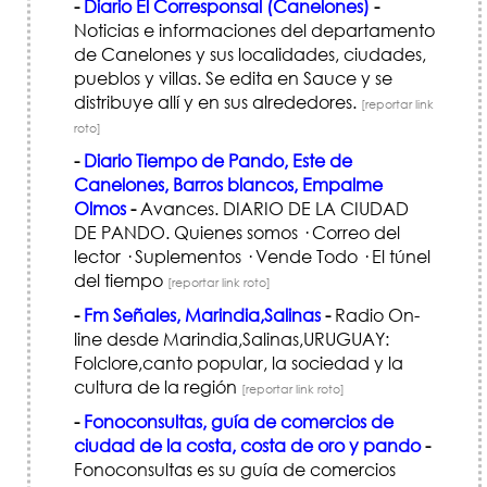
-
Diario El Corresponsal (Canelones)
-
Noticias e informaciones del departamento
de Canelones y sus localidades, ciudades,
pueblos y villas. Se edita en Sauce y se
distribuye allí y en sus alrededores.
[reportar link
roto]
-
Diario Tiempo de Pando, Este de
Canelones, Barros blancos, Empalme
Olmos
-
Avances. DIARIO DE LA CIUDAD
DE PANDO. Quienes somos · Correo del
lector · Suplementos · Vende Todo · El túnel
del tiempo
[reportar link roto]
-
Fm Señales, Marindia,Salinas
-
Radio On-
line desde Marindia,Salinas,URUGUAY:
Folclore,canto popular, la sociedad y la
cultura de la región
[reportar link roto]
-
Fonoconsultas, guía de comercios de
ciudad de la costa, costa de oro y pando
-
Fonoconsultas es su guía de comercios