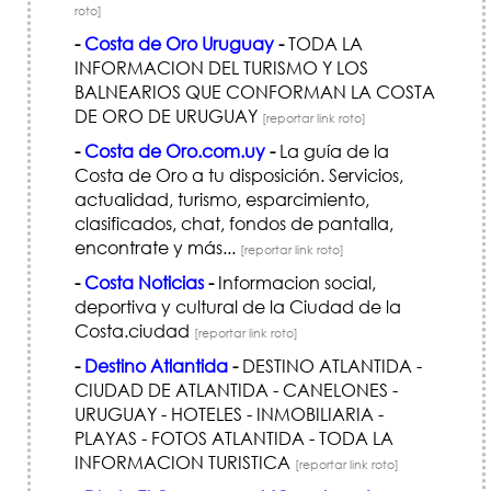
roto]
-
Costa de Oro Uruguay
-
TODA LA
INFORMACION DEL TURISMO Y LOS
BALNEARIOS QUE CONFORMAN LA COSTA
DE ORO DE URUGUAY
[reportar link roto]
-
Costa de Oro.com.uy
-
La guía de la
Costa de Oro a tu disposición. Servicios,
actualidad, turismo, esparcimiento,
clasificados, chat, fondos de pantalla,
encontrate y más...
[reportar link roto]
-
Costa Noticias
-
Informacion social,
deportiva y cultural de la Ciudad de la
Costa.ciudad
[reportar link roto]
-
Destino Atlantida
-
DESTINO ATLANTIDA -
CIUDAD DE ATLANTIDA - CANELONES -
URUGUAY - HOTELES - INMOBILIARIA -
PLAYAS - FOTOS ATLANTIDA - TODA LA
INFORMACION TURISTICA
[reportar link roto]