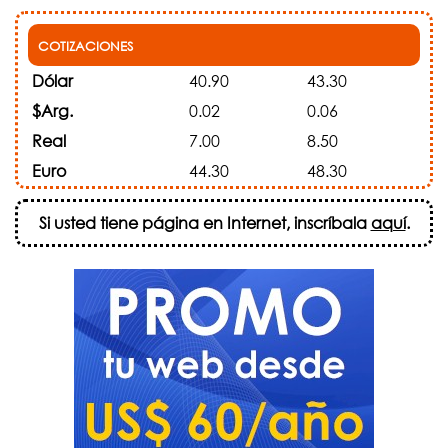
COTIZACIONES
Dólar
40.90
43.30
$Arg.
0.02
0.06
Real
7.00
8.50
Euro
44.30
48.30
Si usted tiene página en Internet, inscríbala
aquí
.