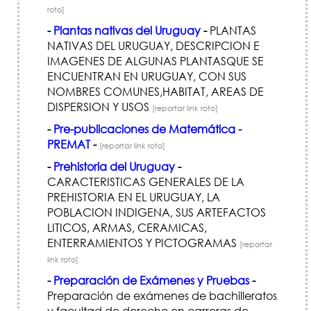
roto]
-
Plantas nativas del Uruguay
-
PLANTAS
NATIVAS DEL URUGUAY, DESCRIPCION E
IMAGENES DE ALGUNAS PLANTASQUE SE
ENCUENTRAN EN URUGUAY, CON SUS
NOMBRES COMUNES,HABITAT, AREAS DE
DISPERSION Y USOS
[reportar link roto]
-
Pre-publicaciones de Matemática -
PREMAT
-
[reportar link roto]
-
Prehistoria del Uruguay
-
CARACTERISTICAS GENERALES DE LA
PREHISTORIA EN EL URUGUAY, LA
POBLACION INDIGENA, SUS ARTEFACTOS
LITICOS, ARMAS, CERAMICAS,
ENTERRAMIENTOS Y PICTOGRAMAS
[reportar
link roto]
-
Preparación de Exámenes y Pruebas
-
Preparación de exámenes de bachilleratos
y facultad de derecho en carreras de