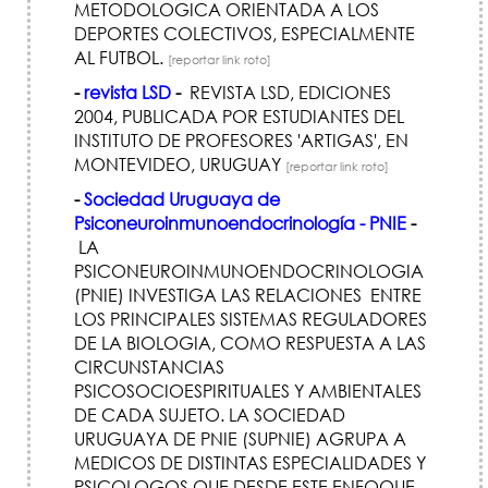
METODOLOGICA ORIENTADA A LOS
DEPORTES COLECTIVOS, ESPECIALMENTE
AL FUTBOL.
[reportar link roto]
-
revista LSD
-
REVISTA LSD, EDICIONES
2004, PUBLICADA POR ESTUDIANTES DEL
INSTITUTO DE PROFESORES 'ARTIGAS', EN
MONTEVIDEO, URUGUAY
[reportar link roto]
-
Sociedad Uruguaya de
Psiconeuroinmunoendocrinología - PNIE
-
LA
PSICONEUROINMUNOENDOCRINOLOGIA
(PNIE) INVESTIGA LAS RELACIONES ENTRE
LOS PRINCIPALES SISTEMAS REGULADORES
DE LA BIOLOGIA, COMO RESPUESTA A LAS
CIRCUNSTANCIAS
PSICOSOCIOESPIRITUALES Y AMBIENTALES
DE CADA SUJETO. LA SOCIEDAD
URUGUAYA DE PNIE (SUPNIE) AGRUPA A
MEDICOS DE DISTINTAS ESPECIALIDADES Y
PSICOLOGOS QUE DESDE ESTE ENFOQUE