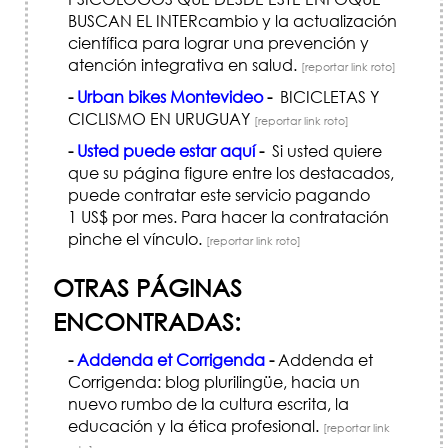
BUSCAN EL INTERcambio y la actualización
científica para lograr una prevención y
atención integrativa en salud.
[reportar link roto]
-
Urban bikes Montevideo
-
BICICLETAS Y
CICLISMO EN URUGUAY
[reportar link roto]
-
Usted puede estar aquí
-
Si usted quiere
que su página figure entre los destacados,
puede contratar este servicio pagando
1 US$ por mes. Para hacer la contratación
pinche el vínculo.
[reportar link roto]
OTRAS PÁGINAS
ENCONTRADAS:
-
Addenda et Corrigenda
-
Addenda et
Corrigenda: blog plurilingüe, hacia un
nuevo rumbo de la cultura escrita, la
educación y la ética profesional.
[reportar link