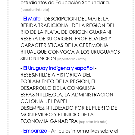
estudiantes de Educación Secundaria.
[reportar link roto]
-
El Mate
-
DESCRIPCION DEL MATE: LA
BEBIDA TRADICIONAL DE LA REGION DEL
RIO DE LA PLATA, DE ORIGEN GUARANI,
RESEñA DE SU ORIGEN, PROPIEDADES Y
CARACTERISTICAS DE LA CEREMONIA
RITUAL QUE CONVOCA A LOS URUGUAYOS
SIN DISTINCION
[reportar link roto]
-
El Uruguay indígena y español
-
RESE&NTILDE;A HISTORICA DEL
POBLAMIENTO DE LA REGION, EL
DESARROLLO DE LA CONQUISTA
ESPA&NTILDE;OLA, LA ADMINISTRACION
COLONIAL, EL PAPEL
DESEMPE&NTILDE;ADO POR EL PUERTO DE
MONTEVIDEO Y EL INICIO DE LA
ECONOMIA GANADERA
[reportar link roto]
-
Embarazo
-
Artículos informativos sobre el