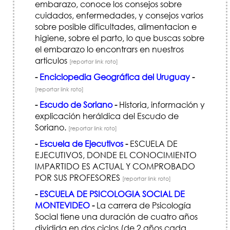
embarazo, conoce los consejos sobre
cuidados, enfermedades, y consejos varios
sobre posible dificultades, alimentacion e
higiene, sobre el parto, lo que buscas sobre
el embarazo lo encontrars en nuestros
articulos
[reportar link roto]
-
Enciclopedia Geográfica del Uruguay
-
[reportar link roto]
-
Escudo de Soriano
-
Historia, información y
explicación heráldica del Escudo de
Soriano.
[reportar link roto]
-
Escuela de Ejecutivos
-
ESCUELA DE
EJECUTIVOS, DONDE EL CONOCIMIENTO
IMPARTIDO ES ACTUAL Y COMPROBADO
POR SUS PROFESORES
[reportar link roto]
-
ESCUELA DE PSICOLOGIA SOCIAL DE
MONTEVIDEO
-
La carrera de Psicología
Social tiene una duración de cuatro años
dividida en dos ciclos (de 2 años cada