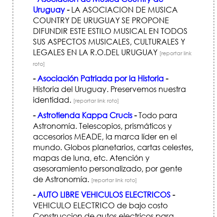
Uruguay
-
LA ASOCIACION DE MUSICA
COUNTRY DE URUGUAY SE PROPONE
DIFUNDIR ESTE ESTILO MUSICAL EN TODOS
SUS ASPECTOS MUSICALES, CULTURALES Y
LEGALES EN LA R.O.DEL URUGUAY
[reportar link
roto]
-
Asociación Patriada por la Historia
-
Historia del Uruguay. Preservemos nuestra
identidad.
[reportar link roto]
-
Astrotienda Kappa Crucis
-
Todo para
Astronomía. Telescopios, prismáticos y
accesorios MEADE, la marca líder en el
mundo. Globos planetarios, cartas celestes,
mapas de luna, etc. Atención y
asesoramiento personalizado, por gente
de Astronomía.
[reportar link roto]
-
AUTO LIBRE VEHICULOS ELECTRICOS
-
VEHICULO ELECTRICO de bajo costo
Construccion de autos electricos para