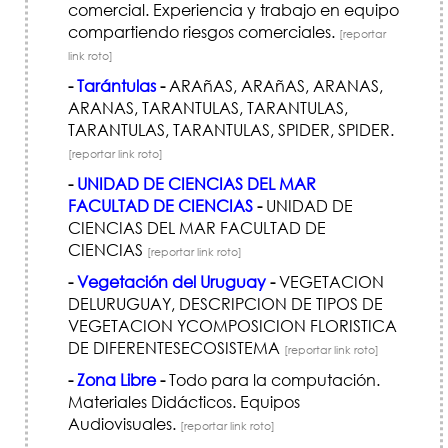
comercial. Experiencia y trabajo en equipo
compartiendo riesgos comerciales.
[reportar
link roto]
-
Tarántulas
-
ARAñAS, ARAñAS, ARANAS,
ARANAS, TARANTULAS, TARANTULAS,
TARANTULAS, TARANTULAS, SPIDER, SPIDER.
[reportar link roto]
-
UNIDAD DE CIENCIAS DEL MAR
FACULTAD DE CIENCIAS
-
UNIDAD DE
CIENCIAS DEL MAR FACULTAD DE
CIENCIAS
[reportar link roto]
-
Vegetación del Uruguay
-
VEGETACION
DELURUGUAY, DESCRIPCION DE TIPOS DE
VEGETACION YCOMPOSICION FLORISTICA
DE DIFERENTESECOSISTEMA
[reportar link roto]
-
Zona Libre
-
Todo para la computación.
Materiales Didácticos. Equipos
Audiovisuales.
[reportar link roto]