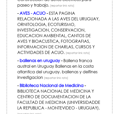
paseo y trabajo.
[reportar link roto]
-
AVES - ACUO
-
ESTA PAGINA
RELACIONADA A LAS AVES DEL URUGUAY,
ORNITOLOGIA, ECOTURISMO,
INVESTIGACION, CONSERVACION,
EDUCACION AMBIENTAL, CANTOS DE
AVES Y BIOACUSTICA, FOTOGRAFIAS,
INFORMACION DE CHARLAS, CURSOS Y
ACTIVIDADES DE ACUO.
[reportar link roto]
-
ballenas en uruguay
-
Ballena franca
austral en Uruguay Ballenas en la costa
atlantica del uruguay. ballenas y delfines
investigacion
[reportar link roto]
-
Biblioteca Nacional de Medicina
-
BIBLIOTECA NACIONAL DE MEDICINA Y
CENTRO DE DOCUMENTACION DE LA
FACULTAD DE MEDICINA (UNIVERSIDADDE
LA REPUBLICA - MONTEVIDEO - URUGUAY).
[reportar link roto]