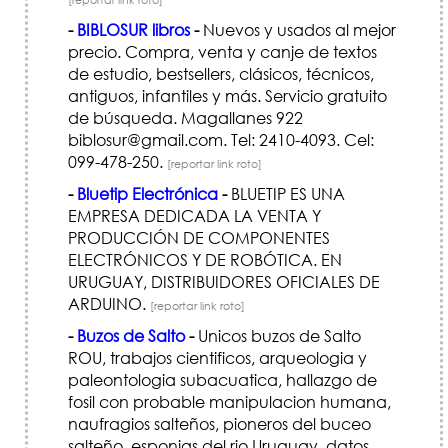
-
BIBLOSUR libros
-
Nuevos y usados al mejor
precio. Compra, venta y canje de textos
de estudio, bestsellers, clásicos, técnicos,
antiguos, infantiles y más. Servicio gratuito
de búsqueda. Magallanes 922
biblosur@gmail.com. Tel: 2410-4093. Cel:
099-478-250.
[reportar link roto]
-
Bluetip Electrónica
-
BLUETIP ES UNA
EMPRESA DEDICADA LA VENTA Y
PRODUCCIÓN DE COMPONENTES
ELECTRÓNICOS Y DE ROBÓTICA. EN
URUGUAY, DISTRIBUIDORES OFICIALES DE
ARDUINO.
[reportar link roto]
-
Buzos de Salto
-
Unicos buzos de Salto
ROU, trabajos cientificos, arqueologia y
paleontologia subacuatica, hallazgo de
fosil con probable manipulacion humana,
naufragios salteños, pioneros del buceo
salteño, esponjas del rio Uruguay, datos