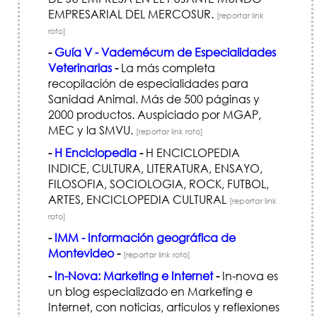
EMPRESARIAL DEL MERCOSUR.
[reportar link
roto]
-
Guía V - Vademécum de Especialidades
Veterinarias
-
La más completa
recopilación de especialidades para
Sanidad Animal. Más de 500 páginas y
2000 productos. Auspiciado por MGAP,
MEC y la SMVU.
[reportar link roto]
-
H Enciclopedia
-
H ENCICLOPEDIA
INDICE, CULTURA, LITERATURA, ENSAYO,
FILOSOFIA, SOCIOLOGIA, ROCK, FUTBOL,
ARTES, ENCICLOPEDIA CULTURAL
[reportar link
roto]
-
IMM - Información geográfica de
Montevideo
-
[reportar link roto]
-
In-Nova: Marketing e Internet
-
In-nova es
un blog especializado en Marketing e
Internet, con noticias, articulos y reflexiones