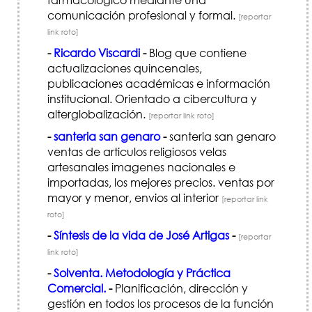
comunicación profesional y formal.
[reportar
link roto]
-
Ricardo Viscardi
-
Blog que contiene
actualizaciones quincenales,
publicaciones académicas e información
institucional. Orientado a cibercultura y
alterglobalización.
[reportar link roto]
-
santeria san genaro
-
santeria san genaro
ventas de articulos religiosos velas
artesanales imagenes nacionales e
importadas, los mejores precios. ventas por
mayor y menor, envios al interior
[reportar link
roto]
-
Síntesis de la vida de José Artigas
-
[reportar
link roto]
-
Solventa. Metodología y Práctica
Comercial.
-
Planificación, dirección y
gestión en todos los procesos de la función