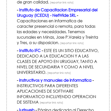
de gran calidad.
[reportar link roto]
-
Instituto de Capacitacion Empresarial del
Uruguay (ICEDU) - NetWide SRL
-
Capacitaciones en informatica de
caracter presencial o remota, para todas
las edades y necesidades. Tenemos
sucursales en Minas, Jose P.Varela y Treinta
y Tres, a su disposicion.
[reportar link roto]
-
Instituto IFC
-
ESTE ES UN SITIO EDUCATIVO,
DEDICADO A LA EDUCACION Y A LAS
CLASES DE APOYO EN URUGUAY, TANTO A
NIVEL DE SECUNDARIA Y COMO A NIVEL
UNIVERSITARIO.
[reportar link roto]
-
instructivos y manuales de informatica
-
INSTRUCTIVOS PARA DIFERENTES
APLICACIONES DE SOFTWARE
INFORMATICO INCLUYENDO OPERACION
DE SISTEMA
[reportar link roto]
-
Iurisweb
-
Página dedicada al Derecho