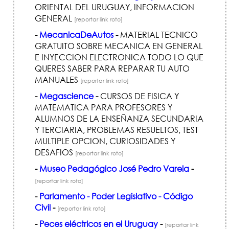
ORIENTAL DEL URUGUAY, INFORMACION
GENERAL
[reportar link roto]
-
MecanicaDeAutos
-
MATERIAL TECNICO
GRATUITO SOBRE MECANICA EN GENERAL
E INYECCION ELECTRONICA TODO LO QUE
QUERES SABER PARA REPARAR TU AUTO
MANUALES
[reportar link roto]
-
Megascience
-
CURSOS DE FISICA Y
MATEMATICA PARA PROFESORES Y
ALUMNOS DE LA ENSEÑANZA SECUNDARIA
Y TERCIARIA, PROBLEMAS RESUELTOS, TEST
MULTIPLE OPCION, CURIOSIDADES Y
DESAFIOS
[reportar link roto]
-
Museo Pedagógico José Pedro Varela
-
[reportar link roto]
-
Parlamento - Poder Legislativo - Código
Civil
-
[reportar link roto]
-
Peces eléctricos en el Uruguay
-
[reportar link