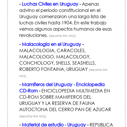
-
Luchas Civiles en Uruguay
-
Apenas
advino el período constitucional en el
Uruguay comenzaron una larga lista de
luchas civiles hasta 1904. En este trabajo
vemos algunos aspectos humanos de esas
revoluciones.
[reportar link roto]
-
Malacología en el Uruguay
-
MALACOLOGIA, CARACOLES,
MALACOLOGO, MALACOLOGY,
CONCHOLOGY, SHELLS, SEASHELLS,
ROBERTO FONTAINA, URUGUAY
[reportar link
roto]
-
Mamíferos del Uruguay - Enciclopedia
CD-Rom
-
ENCICLOPEDIA MULTIMEDIA EN
CD-ROM SOBRE MAMIFEROS DEL
URUGUAY Y LA RESERVA DE FAUNA
AUTOCTONA DEL CERRO PAN DE AZUCAR
[reportar link roto]
-
Material de estudio - Uruguay
-
REPUBLICA