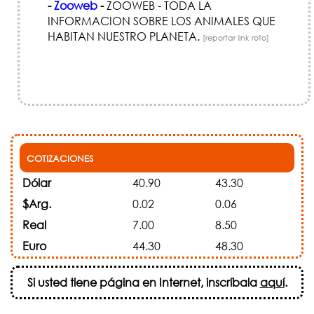
-
Zooweb
-
ZOOWEB - TODA LA
INFORMACION SOBRE LOS ANIMALES QUE
HABITAN NUESTRO PLANETA.
[reportar link roto]
COTIZACIONES
Dólar
40.90
43.30
$Arg.
0.02
0.06
Real
7.00
8.50
Euro
44.30
48.30
Si usted tiene página en Internet, inscríbala
aquí
.