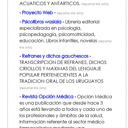
ACUATICOS Y ANTARTICOS.
[reportar link roto]
-
Proyecto Web
-
[reportar link roto]
-
Psicolibros waslala
-
Librería editorial
especializada en psicología,
psicopedagogía, psicomotricidad,
educación. Libros infantiles, novelas
[reportar
link roto]
-
Refranes y dichos gauchescos
-
TRANSCRIPCION DE REFRANES, DICHOS
CRIOLLOS Y MAXIMAS DEL LENGUAJE
POPULAR PERTENECIENTES A LA
TRADICION ORAL DE LOS URUGUAYOS
[reportar link roto]
-
Revista Opción Médica
-
Opción Médica
es una publicación que desde hace 3
años está llevando a todos y cada uno de
los profesionales y ámbitos de la salud,
información referente al sector médico
farmacológico mediante una