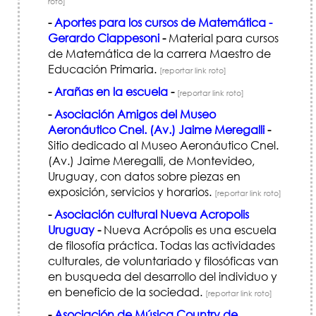
roto]
-
Aportes para los cursos de Matemática -
Gerardo Ciappesoni
-
Material para cursos
de Matemática de la carrera Maestro de
Educación Primaria.
[reportar link roto]
-
Arañas en la escuela
-
[reportar link roto]
-
Asociación Amigos del Museo
Aeronáutico Cnel. (Av.) Jaime Meregalli
-
Sitio dedicado al Museo Aeronáutico Cnel.
(Av.) Jaime Meregalli, de Montevideo,
Uruguay, con datos sobre piezas en
exposición, servicios y horarios.
[reportar link roto]
-
Asociación cultural Nueva Acropolis
Uruguay
-
Nueva Acrópolis es una escuela
de filosofía práctica. Todas las actividades
culturales, de voluntariado y filosóficas van
en busqueda del desarrollo del individuo y
en beneficio de la sociedad.
[reportar link roto]
-
Asociación de Música Country de