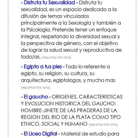
-
Disfruta tu Sexualidad
-
Disfruta tu
sexualidad, es un espacio dedicado a la
difusión de temas vínculados
principalmente a la Sexología y también a
la Psicología. Pretende tener un enfoque
integral, respetando la diversidad sexual y
la perspectiva de género, con el objetivo
de lograr la salud sexual y reproductiva de
todo/as.
[reportar link roto]
-
Egipto a tus pies
-
Todo lo referente a
egipto, su religion, su cultura, su
arquitectura, egiptologos, y mucho mas
[reportar link roto]
-
El gaucho
-
ORIGENES, CARACTERISTICAS
Y EVOLUCION HISTORICA DEL GAUCHO:
HOMBRE-JINETE DE LAS PRADERAS DE LA
REGION DEL RIO DE LA PLATA COMO TIPO
ETNICO, SOCIAL Y HUMANO
[reportar link roto]
-
El Liceo Digital
-
Material de estudio para