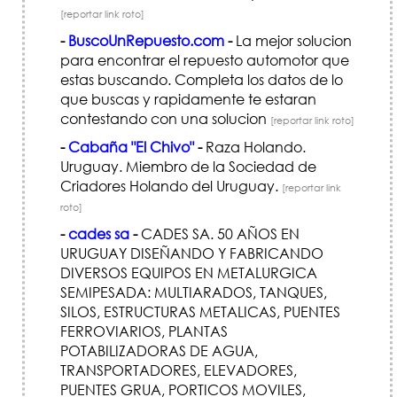
[reportar link roto]
-
BuscoUnRepuesto.com
-
La mejor solucion
para encontrar el repuesto automotor que
estas buscando. Completa los datos de lo
que buscas y rapidamente te estaran
contestando con una solucion
[reportar link roto]
-
Cabaña "El Chivo"
-
Raza Holando.
Uruguay. Miembro de la Sociedad de
Criadores Holando del Uruguay.
[reportar link
roto]
-
cades sa
-
CADES SA. 50 AÑOS EN
URUGUAY DISEÑANDO Y FABRICANDO
DIVERSOS EQUIPOS EN METALURGICA
SEMIPESADA: MULTIARADOS, TANQUES,
SILOS, ESTRUCTURAS METALICAS, PUENTES
FERROVIARIOS, PLANTAS
POTABILIZADORAS DE AGUA,
TRANSPORTADORES, ELEVADORES,
PUENTES GRUA, PORTICOS MOVILES,