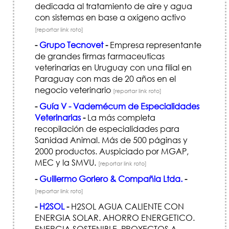
dedicada al tratamiento de aire y agua
con sistemas en base a oxígeno activo
[reportar link roto]
-
Grupo Tecnovet
-
Empresa representante
de grandes firmas farmaceuticas
veterinarias en Uruguay con una filial en
Paraguay con mas de 20 años en el
negocio veterinario
[reportar link roto]
-
Guía V - Vademécum de Especialidades
Veterinarias
-
La más completa
recopilación de especialidades para
Sanidad Animal. Más de 500 páginas y
2000 productos. Auspiciado por MGAP,
MEC y la SMVU.
[reportar link roto]
-
Guillermo Gorlero & Compañia Ltda.
-
[reportar link roto]
-
H2SOL
-
H2SOL AGUA CALIENTE CON
ENERGIA SOLAR. AHORRO ENERGETICO.
ENERGIA SOSTENIBLE. PROYECTOS A