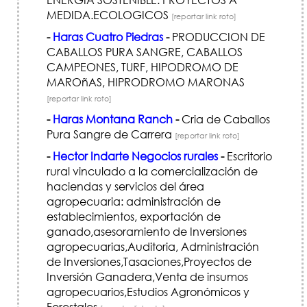
MEDIDA.ECOLOGICOS
[reportar link roto]
-
Haras Cuatro Piedras
-
PRODUCCION DE
CABALLOS PURA SANGRE, CABALLOS
CAMPEONES, TURF, HIPODROMO DE
MAROñAS, HIPRODROMO MARONAS
[reportar link roto]
-
Haras Montana Ranch
-
Cria de Caballos
Pura Sangre de Carrera
[reportar link roto]
-
Hector Indarte Negocios rurales
-
Escritorio
rural vinculado a la comercialización de
haciendas y servicios del área
agropecuaria: administración de
establecimientos, exportación de
ganado,asesoramiento de Inversiones
agropecuarias,Auditoria, Administración
de Inversiones,Tasaciones,Proyectos de
Inversión Ganadera,Venta de insumos
agropecuarios,Estudios Agronómicos y
Forestales