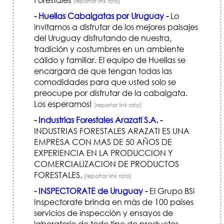
[reportar link roto]
-
Huellas Cabalgatas por Uruguay
-
Lo
invitamos a disfrutar de los mejores paisajes
del Uruguay disfrutando de nuestra,
tradición y costumbres en un ambiente
cálido y familiar. El equipo de Huellas se
encargará de que tengan todas las
comodidades para que usted solo se
preocupe por disfrutar de la cabalgata.
Los esperamos!
[reportar link roto]
-
Industrias Forestales Arazatí S.A.
-
INDUSTRIAS FORESTALES ARAZATI ES UNA
EMPRESA CON MAS DE 50 AÑOS DE
EXPERIENCIA EN LA PRODUCCION Y
COMERCIALIZACION DE PRODUCTOS
FORESTALES.
[reportar link roto]
-
INSPECTORATE de Uruguay
-
El Grupo BSi
Inspectorate brinda en màs de 100 paìses
servicios de inspecciòn y ensayos de
laboratorio de todo tipo de productos,