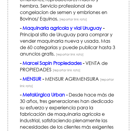
hembra. Servicio professional de
congelacion de semen y embriones en
Bovinos/ Equinos.
[reportar link roto]
-
Maquinaria agricola y vial Uruguay
-
Principal sitio de Uruguay para comprar y
vender maquinaria nueva y usada. Mas
de 60 categorias y puede publicar hasta 3
anuncios gratis.
[reportar link roto]
-
Marcel Sapin Propiedades
-
VENTA de
PROPIEDADES
[reportar link roto]
-
MENSUR
-
MENSUR AGRIMENSURA
[reportar
link roto]
-
Metalúrgica Urban
-
Desde hace más de
30 años, tres generaciones han dedicado
su esfuerzo y experiencia para la
fabricación de maquinaria agrícola e
industrial, satisfaciendo plenamente las
necesidades de los clientes más exigentes