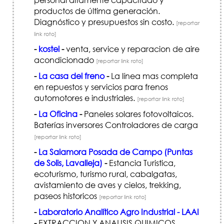
productos de última generación.
Diagnóstico y presupuestos sin costo.
[reportar
link roto]
-
kostel
-
venta, service y reparacion de aire
acondicionado
[reportar link roto]
-
La casa del freno
-
La línea mas completa
en repuestos y servicios para frenos
automotores e industriales.
[reportar link roto]
-
La Oficina
-
Paneles solares fotovoltaicos.
Baterías inversores Controladores de carga
[reportar link roto]
-
La Salamora Posada de Campo (Puntas
de Solis, Lavalleja)
-
Estancia Turistica,
ecoturismo, turismo rural, cabalgatas,
avistamiento de aves y cielos, trekking,
paseos historicos
[reportar link roto]
-
Laboratorio Analítico Agro Industrial - LAAI
-
EXTRACCION Y ANALISIS QUIMICOS,