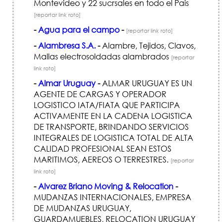
Montevideo y 22 sucrsales en todo el Pais
[reportar link roto]
-
Agua para el campo
-
[reportar link roto]
-
Alambresa S.A.
-
Alambre, Tejidos, Clavos,
Mallas electrosoldadas alambrados
[reportar
link roto]
-
Almar Uruguay
-
ALMAR URUGUAY ES UN
AGENTE DE CARGAS Y OPERADOR
LOGISTICO IATA/FIATA QUE PARTICIPA
ACTIVAMENTE EN LA CADENA LOGISTICA
DE TRANSPORTE, BRINDANDO SERVICIOS
INTEGRALES DE LOGISTICA TOTAL DE ALTA
CALIDAD PROFESIONAL SEAN ESTOS
MARITIMOS, AEREOS O TERRESTRES.
[reportar
link roto]
-
Alvarez Briano Moving & Relocation
-
MUDANZAS INTERNACIONALES, EMPRESA
DE MUDANZAS URUGUAY,
GUARDAMUEBLES, RELOCATION URUGUAY