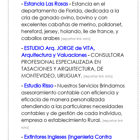
-
Estancia Las Rosas
-
Estancia en el
departamento de Florida, dedicada a la
cria de ganado ovino, bovino y con
excelentes cabañas de merino, polldorset,
hereford, jersey, holando, ile de france, y
caballos arabes
[reportar link roto]
-
ESTUDIO Arq. JORGE de VITA,
Arquitectura y Valuaciones
-
CONSULTORA
PROFESIONAL ESPECIALIZADA EN
TASACIONES Y ARQUITECTURA, DE
MONTEVIDEO, URUGUAY.
[reportar link roto]
-
Estudio Risso
-
Nuestros Servicios Brindamos
asesoramiento contable con eficiencia y
eficacia de manera personalizada
atendiendo a las particulares necesidades
contables y de gestión de cada individuo,
empresa o establecimiento Rural.
[reportar link
roto]
-
Extintores Ingleses (Ingenieria Contra