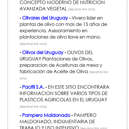
CONCEPTO MODERNO DE NUTRICION
AVANZADA VEGETAL
[reportar link roto]
-
Olivares del Uruguay
-
Vivero lider en
plantas de olivo con mas de 15 años de
experiencia. Asesoramiento en
plantaciones de olivo llave en mano.
[reportar link roto]
-
Olivos del Uruguay
-
OLIVOS DEL
URUGUAY Plantaciones de Olivos,
preparacion de Aceitunas de mesa y
fabricación de Aceite de Oliva
[reportar link
roto]
-
Pacifil S.A.
-
EN ESTE SITIO ENCONTRARA
INFORMACION SOBRE VARIOS TIPOS DE
PLASTICOS AGRICOLAS EN EL URUGUAY
[reportar link roto]
-
Pampero Maldonado
-
PAMPERO
MALDONADO, INDUMENTARIA DE
TRABAJO Y USO INTENSIVO
[reportar link roto]