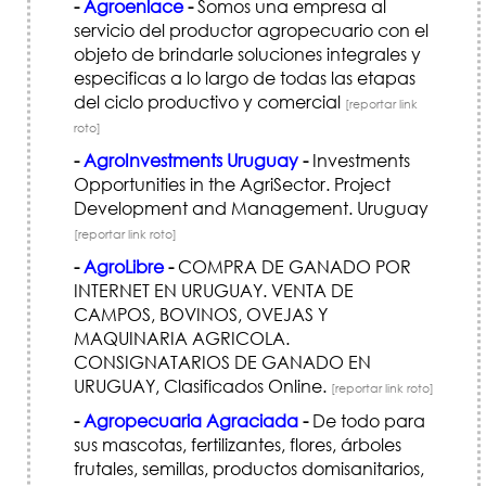
-
Agroenlace
-
Somos una empresa al
servicio del productor agropecuario con el
objeto de brindarle soluciones integrales y
especificas a lo largo de todas las etapas
del ciclo productivo y comercial
[reportar link
roto]
-
AgroInvestments Uruguay
-
Investments
Opportunities in the AgriSector. Project
Development and Management. Uruguay
[reportar link roto]
-
AgroLibre
-
COMPRA DE GANADO POR
INTERNET EN URUGUAY. VENTA DE
CAMPOS, BOVINOS, OVEJAS Y
MAQUINARIA AGRI­COLA.
CONSIGNATARIOS DE GANADO EN
URUGUAY, Clasificados Online.
[reportar link roto]
-
Agropecuaria Agraciada
-
De todo para
sus mascotas, fertilizantes, flores, árboles
frutales, semillas, productos domisanitarios,