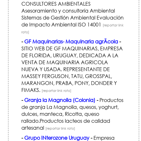
CONSULTORES AMBIENTALES
Asesoramiento y consultoría Ambiental
Sistemas de Gestión Ambiental Evaluación
de Impacto Ambiental ISO 14001
[reportar link
roto]
-
GF Maquinarias- Maquinaria agrÃ­cola
-
SITIO WEB DE GF MAQUINARIAS, EMPRESA
DE FLORIDA, URUGUAY, DEDICADA A LA
VENTA DE MAQUINARIA AGRICOLA
NUEVA Y USADA. REPRESENTANTE DE
MASSEY FERGUSON, TATU, GROSSPAL,
MARANGON, PRABA, PONY, DONDER Y
FIMAKS.
[reportar link roto]
-
Granja la Magnolia (Colonia)
-
Productos
de granja La Magnolia, quesos, yoghurt,
dulces, manteca, Ricotta, queso
rallado.Productos lacteos de calidad
artesanal
[reportar link roto]
-
Grupo INterozone Uruguay
-
Empresa