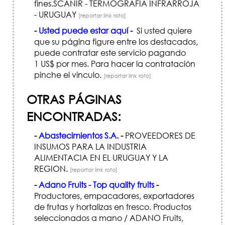
fines.SCANIR - TERMOGRAFIA INFRARROJA
- URUGUAY
[reportar link roto]
-
Usted puede estar aquí
-
Si usted quiere
que su página figure entre los destacados,
puede contratar este servicio pagando
1 US$ por mes. Para hacer la contratación
pinche el vínculo.
[reportar link roto]
OTRAS PÁGINAS
ENCONTRADAS:
-
Abastecimientos S.A.
-
PROVEEDORES DE
INSUMOS PARA LA INDUSTRIA
ALIMENTACIA EN EL URUGUAY Y LA
REGION.
[reportar link roto]
-
Adano Fruits - Top quality fruits
-
Productores, empacadores, exportadores
de frutas y hortalizas en fresco. Productos
seleccionados a mano / ADANO Fruits,