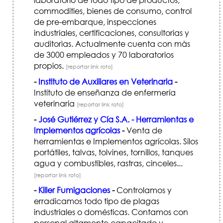
commodities, bienes de consumo, control
de pre-embarque, inspecciones
industriales, certificaciones, consultorìas y
auditorìas. Actualmente cuenta con màs
de 3000 empleados y 70 laboratorios
propios.
[reportar link roto]
-
Instituto de Auxiliares en Veterinaria
-
Instituto de enseñanza de enfermería
veterinaria
[reportar link roto]
-
José Gutiérrez y Cía S.A. - Herramientas e
Implementos agrícolas
-
Venta de
herramientas e Implementos agrícolas. Silos
portátiles, talvas, tolvines, tornillos, tanques
agua y combustibles, rastras, cinceles...
[reportar link roto]
-
Killer Fumigaciones
-
Controlamos y
erradicamos todo tipo de plagas
industriales o domésticas. Contamos con
personal altamente capacitado y