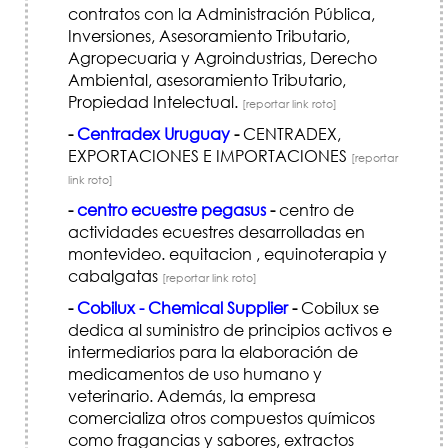
contratos con la Administración Pública,
Inversiones, Asesoramiento Tributario,
Agropecuaria y Agroindustrias, Derecho
Ambiental, asesoramiento Tributario,
Propiedad Intelectual.
[reportar link roto]
-
Centradex Uruguay
-
CENTRADEX,
EXPORTACIONES E IMPORTACIONES
[reportar
link roto]
-
centro ecuestre pegasus
-
centro de
actividades ecuestres desarrolladas en
montevideo. equitacion , equinoterapia y
cabalgatas
[reportar link roto]
-
Cobilux - Chemical Supplier
-
Cobilux se
dedica al suministro de principios activos e
intermediarios para la elaboración de
medicamentos de uso humano y
veterinario. Además, la empresa
comercializa otros compuestos químicos
como fragancias y sabores, extractos