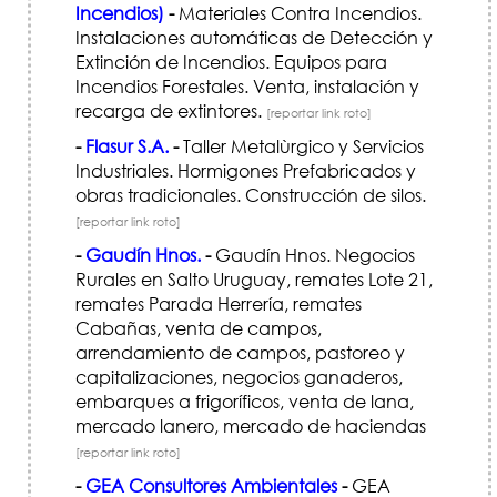
Incendios)
-
Materiales Contra Incendios.
Instalaciones automáticas de Detección y
Extinción de Incendios. Equipos para
Incendios Forestales. Venta, instalación y
recarga de extintores.
[reportar link roto]
-
Flasur S.A.
-
Taller Metalùrgico y Servicios
Industriales. Hormigones Prefabricados y
obras tradicionales. Construcción de silos.
[reportar link roto]
-
Gaudín Hnos.
-
Gaudín Hnos. Negocios
Rurales en Salto Uruguay, remates Lote 21,
remates Parada Herrería, remates
Cabañas, venta de campos,
arrendamiento de campos, pastoreo y
capitalizaciones, negocios ganaderos,
embarques a frigoríficos, venta de lana,
mercado lanero, mercado de haciendas
[reportar link roto]
-
GEA Consultores Ambientales
-
GEA