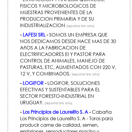
FISICOS Y MICROBIOLOGICOS DE
MUESTRAS PROVENIENTES DE LA
PRODUCCION PRIMARIA Y DE SU
INDUSTRIALIZACION
[reportar link roto]
-
LAFESI SRL
-
SOMOS UN EMPRESA QUE
NOS DEDICAMOS DESDE HACE MAS DE 30
AñOS A LA FABRICACION DE
ELECTRIFICADORES EI Y PASTOR PARA
CONTROL DE ANIMALES, MANEJO DE
PASTURAS, ETC, ALIMENTADOS CON 220 V,
12 V, Y COMBINADOS.
[reportar link roto]
-
LOGIFOR
-
LOGIFOR, SOLUCIONES
EFECTIVAS Y SUSTENTABLES PARA EL
SECTOR FORESTO-INDUSTRIAL EN
URUGUAY.
[reportar link roto]
-
Los Principios de Laurelito S. A
-
Cabaña
Los Principios de Laurelito S. A - Toros para
producir carne de calidad, semen,
embriones, reproductores macho y