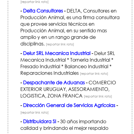
[reportar link roto]
-
Delta Consultores
-
DELTA, Consultores en
Producción Animal, es una firma consultora
que provee servicios técnicos en
Producción Animal, en su sentido mas
amplio y en un rango grande de
disciplinas.
[reportar link roto]
-
Delur SRL Mecanica Industrial
-
Delur SRL
Mecanica Industrial * Torneria Industrial *
Fresado Industrial * Balanceo Industrial *
Reparaciones Industriales
[reportar link roto]
-
Despachante de Aduanas
-
COMERCIO
EXTERIOR URUGUAY, ASESORAMIENTO,
LOGISTICA, ZONA FRANCA
[reportar link roto]
-
Dirección General de Servicios Agrícolas
-
[reportar link roto]
-
Distribuidora SI
-
30 años importando
calidad y brindando el mejor respaldo