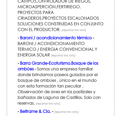
CAMPO;CONTROLADOR DE RIEGOS,
MICROASPERCIÓN,FERTIRIEGO.
PROYECTOS PARA
CRIADEROS,PROYECTOS ESCALONADOS
SOLUCIONES CONSTRUIDAS EN CONJUNTO
CON EL PRODUCTOR.
[reportar link roto]
-
Baroni / acondicionamiento térmico
-
BARONI / ACONDICIONAMIENTO
TERMICO / ENERGIA CONVENCIONAL Y
ENERGIA SOLAR
[reportar link roto]
-
Barra Grande-Ecoturismo.Bosque de los
ombúes
-
Somos una empresa familiar
donde brindamos paseos guiados por el
bosque de ombúes , único en el mundo
con esta formación tan peculiar .
Observación de aves en los pastizales y
bañados de Laguna de Castillos. Solo con
reservas.
[reportar link roto]
-
Beltrame & Cia.
-
[reportar link roto]