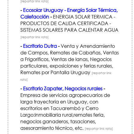
[reportar link roto]
-
Ecosolar Uruguay - Energía Solar Térmica,
Calefacción
-
ENERGIA SOLAR TERMICA -
PRODUCTOS DE CALIDA CERTIFICADA -
SISTEMAS SOLARES PARA CALENTAR AGUA
[reportar link roto]
-
Escritorio Dutra
-
Venta y Arrendamiento
de Campos, Remates de Cabañas, Ventas
a Frigorificos, Ventas de lanas, Negocios
particulares, exposiciones y ferias rurales,
Remates por Pantalla Uruguay
[reportar link
roto]
-
Escritorio Zapater, Negocios rurales
-
Empresa de servicios agropecuarios de
larga trayectoria en Uruguay, con
escritorios en Tacuarembó y Cerro
Largo:inmobiliaria rural,remates feria,
negocios ganaderos, tasaciones,
asesoramiento técnico, etc.
[reportar link roto]