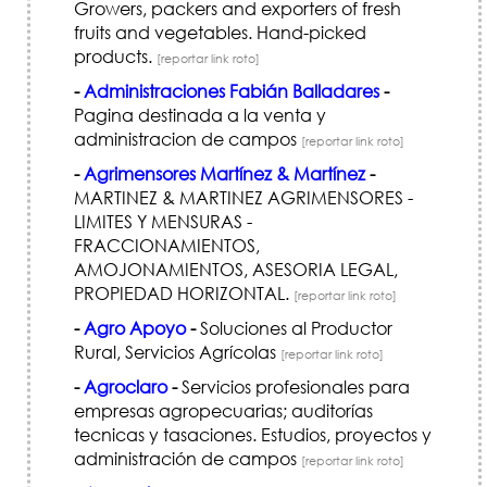
Growers, packers and exporters of fresh
fruits and vegetables. Hand-picked
products.
[reportar link roto]
-
Administraciones Fabián Balladares
-
Pagina destinada a la venta y
administracion de campos
[reportar link roto]
-
Agrimensores Martínez & Martínez
-
MARTINEZ & MARTINEZ AGRIMENSORES -
LIMITES Y MENSURAS -
FRACCIONAMIENTOS,
AMOJONAMIENTOS, ASESORIA LEGAL,
PROPIEDAD HORIZONTAL.
[reportar link roto]
-
Agro Apoyo
-
Soluciones al Productor
Rural, Servicios Agrícolas
[reportar link roto]
-
Agroclaro
-
Servicios profesionales para
empresas agropecuarias; auditorías
tecnicas y tasaciones. Estudios, proyectos y
administración de campos
[reportar link roto]