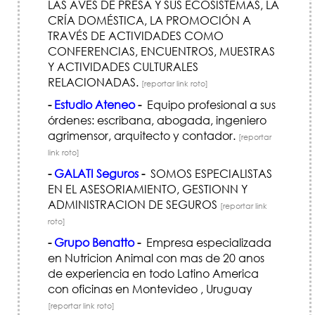
LAS AVES DE PRESA Y SUS ECOSISTEMAS, LA
CRÍ­A DOMÉSTICA, LA PROMOCIÓN A
TRAVÉS DE ACTIVIDADES COMO
CONFERENCIAS, ENCUENTROS, MUESTRAS
Y ACTIVIDADES CULTURALES
RELACIONADAS.
[reportar link roto]
-
Estudio Ateneo
-
Equipo profesional a sus
órdenes: escribana, abogada, ingeniero
agrimensor, arquitecto y contador.
[reportar
link roto]
-
GALATI Seguros
-
SOMOS ESPECIALISTAS
EN EL ASESORIAMIENTO, GESTIONN Y
ADMINISTRACION DE SEGUROS
[reportar link
roto]
-
Grupo Benatto
-
Empresa especializada
en Nutricion Animal con mas de 20 anos
de experiencia en todo Latino America
con oficinas en Montevideo , Uruguay
[reportar link roto]