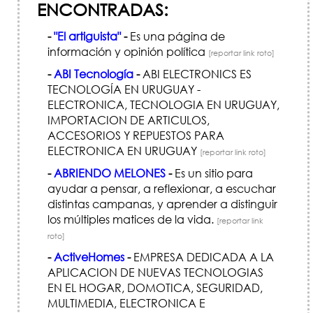
ENCONTRADAS:
-
"El artiguista"
-
Es una página de
información y opinión política
[reportar link roto]
-
ABI Tecnología
-
ABI ELECTRONICS ES
TECNOLOGÍ­A EN URUGUAY -
ELECTRONICA, TECNOLOGI­A EN URUGUAY,
IMPORTACION DE ARTICULOS,
ACCESORIOS Y REPUESTOS PARA
ELECTRONICA EN URUGUAY
[reportar link roto]
-
ABRIENDO MELONES
-
Es un sitio para
ayudar a pensar, a reflexionar, a escuchar
distintas campanas, y aprender a distinguir
los múltiples matices de la vida.
[reportar link
roto]
-
ActiveHomes
-
EMPRESA DEDICADA A LA
APLICACION DE NUEVAS TECNOLOGIAS
EN EL HOGAR, DOMOTICA, SEGURIDAD,
MULTIMEDIA, ELECTRONICA E