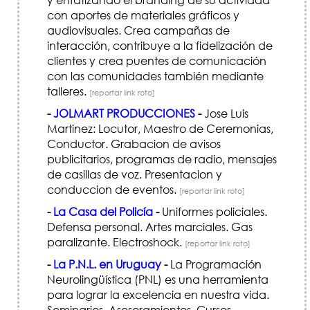
con aportes de materiales gráficos y
audiovisuales. Crea campañas de
interacción, contribuye a la fidelización de
clientes y crea puentes de comunicación
con las comunidades también mediante
talleres.
[reportar link roto]
-
JOLMART PRODUCCIONES
-
Jose Luis
Martinez: Locutor, Maestro de Ceremonias,
Conductor. Grabacion de avisos
publicitarios, programas de radio, mensajes
de casillas de voz. Presentacion y
conduccion de eventos.
[reportar link roto]
-
La Casa del Policía
-
Uniformes policiales.
Defensa personal. Artes marciales. Gas
paralizante. Electroshock.
[reportar link roto]
-
La P.N.L. en Uruguay
-
La Programación
Neurolingüística (PNL) es una herramienta
para lograr la excelencia en nuestra vida.
Seminarios, Asesoramientos, Cursos