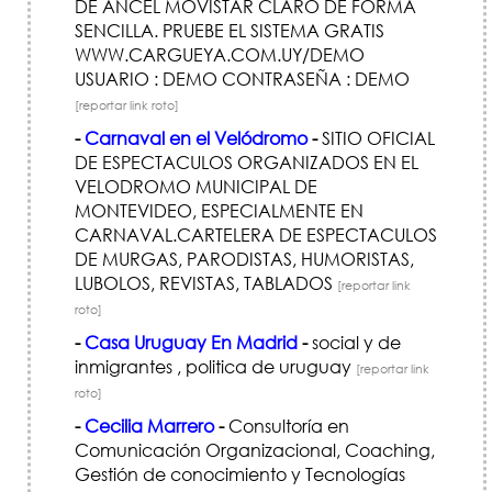
DE ANCEL MOVISTAR CLARO DE FORMA
SENCILLA. PRUEBE EL SISTEMA GRATIS
WWW.CARGUEYA.COM.UY/DEMO
USUARIO : DEMO CONTRASEÑA : DEMO
[reportar link roto]
-
Carnaval en el Velódromo
-
SITIO OFICIAL
DE ESPECTACULOS ORGANIZADOS EN EL
VELODROMO MUNICIPAL DE
MONTEVIDEO, ESPECIALMENTE EN
CARNAVAL.CARTELERA DE ESPECTACULOS
DE MURGAS, PARODISTAS, HUMORISTAS,
LUBOLOS, REVISTAS, TABLADOS
[reportar link
roto]
-
Casa Uruguay En Madrid
-
social y de
inmigrantes , politica de uruguay
[reportar link
roto]
-
Cecilia Marrero
-
Consultoría en
Comunicación Organizacional, Coaching,
Gestión de conocimiento y Tecnologías