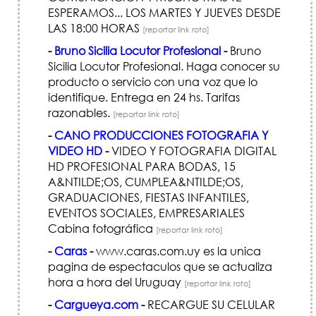
ESPERAMOS... LOS MARTES Y JUEVES DESDE
LAS 18:00 HORAS
[reportar link roto]
-
Bruno Sicilia Locutor Profesional
-
Bruno
Sicilia Locutor Profesional. Haga conocer su
producto o servicio con una voz que lo
identifique. Entrega en 24 hs. Tarifas
razonables.
[reportar link roto]
-
CANO PRODUCCIONES FOTOGRAFIA Y
VIDEO HD
-
VIDEO Y FOTOGRAFIA DIGITAL
HD PROFESIONAL PARA BODAS, 15
A&NTILDE;OS, CUMPLEA&NTILDE;OS,
GRADUACIONES, FIESTAS INFANTILES,
EVENTOS SOCIALES, EMPRESARIALES
Cabina fotográfica
[reportar link roto]
-
Caras
-
www.caras.com.uy es la unica
pagina de espectaculos que se actualiza
hora a hora del Uruguay
[reportar link roto]
-
Cargueya.com
-
RECARGUE SU CELULAR