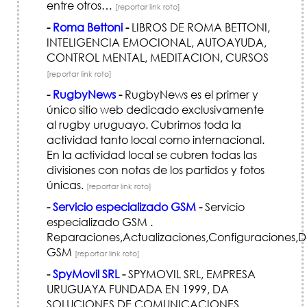
entre otros…
[reportar link roto]
-
Roma Bettoni
-
LIBROS DE ROMA BETTONI,
INTELIGENCIA EMOCIONAL, AUTOAYUDA,
CONTROL MENTAL, MEDITACION, CURSOS
[reportar link roto]
-
RugbyNews
-
RugbyNews es el primer y
único sitio web dedicado exclusivamente
al rugby uruguayo. Cubrimos toda la
actividad tanto local como internacional.
En la actividad local se cubren todas las
divisiones con notas de los partidos y fotos
únicas.
[reportar link roto]
-
Servicio especializado GSM
-
Servicio
especializado GSM .
Reparaciones,Actualizaciones,Configuraciones,
GSM
[reportar link roto]
-
SpyMovil SRL
-
SPYMOVIL SRL, EMPRESA
URUGUAYA FUNDADA EN 1999, DA
SOLUCIONES DE COMUNICACIONES,