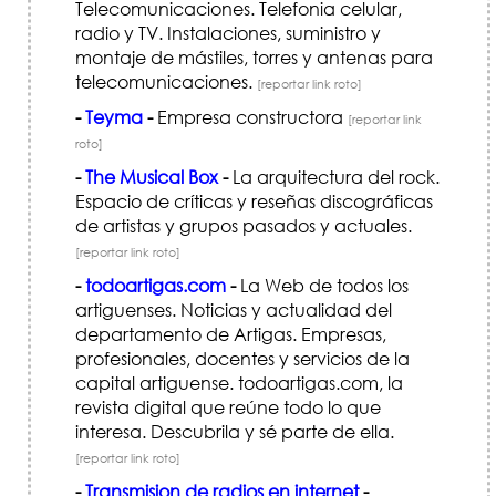
Telecomunicaciones. Telefonia celular,
radio y TV. Instalaciones, suministro y
montaje de mástiles, torres y antenas para
telecomunicaciones.
[reportar link roto]
-
Teyma
-
Empresa constructora
[reportar link
roto]
-
The Musical Box
-
La arquitectura del rock.
Espacio de críticas y reseñas discográficas
de artistas y grupos pasados y actuales.
[reportar link roto]
-
todoartigas.com
-
La Web de todos los
artiguenses. Noticias y actualidad del
departamento de Artigas. Empresas,
profesionales, docentes y servicios de la
capital artiguense. todoartigas.com, la
revista digital que reúne todo lo que
interesa. Descubrila y sé parte de ella.
[reportar link roto]
-
Transmision de radios en internet
-