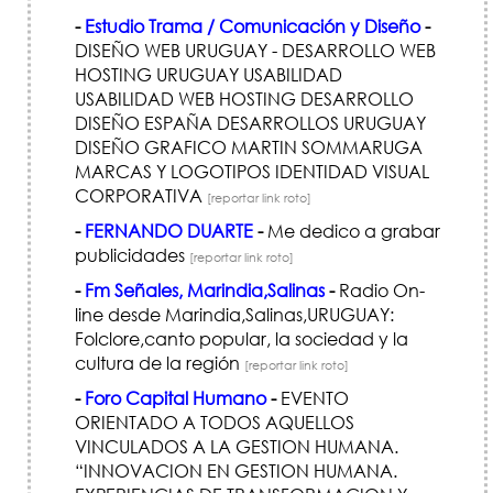
-
Estudio Trama / Comunicación y Diseño
-
DISEÑO WEB URUGUAY - DESARROLLO WEB
HOSTING URUGUAY USABILIDAD
USABILIDAD WEB HOSTING DESARROLLO
DISEÑO ESPAÑA DESARROLLOS URUGUAY
DISEÑO GRAFICO MARTIN SOMMARUGA
MARCAS Y LOGOTIPOS IDENTIDAD VISUAL
CORPORATIVA
[reportar link roto]
-
FERNANDO DUARTE
-
Me dedico a grabar
publicidades
[reportar link roto]
-
Fm Señales, Marindia,Salinas
-
Radio On-
line desde Marindia,Salinas,URUGUAY:
Folclore,canto popular, la sociedad y la
cultura de la región
[reportar link roto]
-
Foro Capital Humano
-
EVENTO
ORIENTADO A TODOS AQUELLOS
VINCULADOS A LA GESTION HUMANA.
“INNOVACION EN GESTION HUMANA.