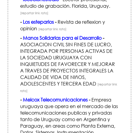
estudio de grabación. Florida, Uruguay.
[reportar link roto]
-
Los esteparios
-
Revista de reflexion y
opinion
[reportar link roto]
-
Manos Solidarias para el Desarrollo
-
ASOCIACION CIVIL SIN FINES DE LUCRO,
INTEGRADA POR PERSONAS ACTIVAS DE
LA SOCIEDAD URUGUAYA CON
INQUIETUDES DE FAVORECER Y MEJORAR
A TRAVES DE PROYECTOS INTEGRALES LA
CALIDAD DE VIDA DE NIñOS,
ADOLESCENTES Y TERCERA EDAD
[reportar link
roto]
-
Melcox Telecomunicaciones
-
Empresa
uruguaya que opera en el mercado de las
telecomunicaciones publicas y privadas
tanto de Uruguay como en Argentina y
Paraguay, en areas como Planta Externa,
Datos, Sistemas, Instrumentación,