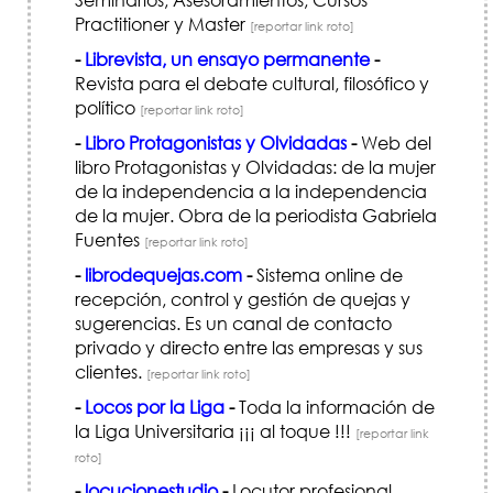
Practitioner y Master
[reportar link roto]
-
Librevista, un ensayo permanente
-
Revista para el debate cultural, filosófico y
político
[reportar link roto]
-
Libro Protagonistas y Olvidadas
-
Web del
libro Protagonistas y Olvidadas: de la mujer
de la independencia a la independencia
de la mujer. Obra de la periodista Gabriela
Fuentes
[reportar link roto]
-
librodequejas.com
-
Sistema online de
recepción, control y gestión de quejas y
sugerencias. Es un canal de contacto
privado y directo entre las empresas y sus
clientes.
[reportar link roto]
-
Locos por la Liga
-
Toda la información de
la Liga Universitaria ¡¡¡ al toque !!!
[reportar link
roto]
-
locucionestudio
-
Locutor profesional,