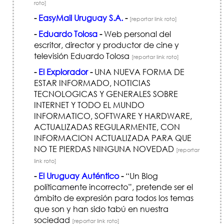
roto]
-
EasyMail Uruguay S.A.
-
[reportar link roto]
-
Eduardo Tolosa
-
Web personal del
escritor, director y productor de cine y
televisión Eduardo Tolosa
[reportar link roto]
-
El Explorador
-
UNA NUEVA FORMA DE
ESTAR INFORMADO, NOTICIAS
TECNOLOGICAS Y GENERALES SOBRE
INTERNET Y TODO EL MUNDO
INFORMATICO, SOFTWARE Y HARDWARE,
ACTUALIZADAS REGULARMENTE, CON
INFORMACION ACTUALIZADA PARA QUE
NO TE PIERDAS NINGUNA NOVEDAD
[reportar
link roto]
-
El Uruguay Auténtico
-
“Un Blog
políticamente incorrecto”, pretende ser el
ámbito de expresión para todos los temas
que son y han sido tabú en nuestra
sociedad
[reportar link roto]