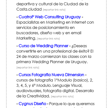
deportiva y cultural de la Ciudad de la
Costa.ciudad
[reportar link roto]
-
CuatroP Web Consulting Uruguay
-
Espacialistas en Marketing en Internet con
servicios de posicionamiento en
buscadores, diseño web y en email
Marketing.
[reportar link roto]
-
Curso de Wedding Planner
-
¿Deseas
convertirte en una profesional de éxito? El
24 de marzo comienzan las clases con la
primera Wedding Planner de Uruguay.
[reportar link roto]
-
Cursos Fotografia Nueva Dimension
-
cursos de fotografia 1ºModulo (basico), 2,
3, 4, 5, y 6º Modulo. Lenguaje Visual,
audiovisuales, fotografia digital. Desarrollo
de la Creatividad.
[reportar link roto]
-
Cygnus Diseño
-
Porque lo que queremos