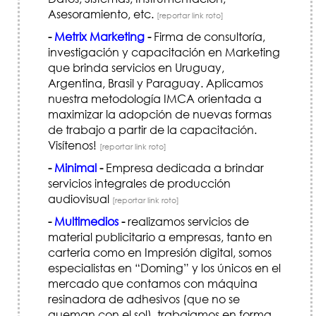
Asesoramiento, etc.
[reportar link roto]
-
Metrix Marketing
-
Firma de consultoría,
investigación y capacitación en Marketing
que brinda servicios en Uruguay,
Argentina, Brasil y Paraguay. Aplicamos
nuestra metodología IMCA orientada a
maximizar la adopción de nuevas formas
de trabajo a partir de la capacitación.
Visítenos!
[reportar link roto]
-
Minimal
-
Empresa dedicada a brindar
servicios integrales de producción
audiovisual
[reportar link roto]
-
Multimedios
-
realizamos servicios de
material publicitario a empresas, tanto en
carteria como en Impresión digital, somos
especialistas en “Doming” y los únicos en el
mercado que contamos con máquina
resinadora de adhesivos (que no se
queman con el sol), trabajamos en forma