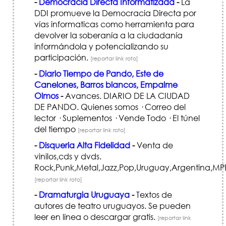
-
Democracia Directa Informatizada
-
La
DDI promueve la Democracia Directa por
vías informaticas como herramienta para
devolver la soberanía a la ciudadanía
informándola y potencializando su
participación.
[reportar link roto]
-
Diario Tiempo de Pando, Este de
Canelones, Barros blancos, Empalme
Olmos
-
Avances. DIARIO DE LA CIUDAD
DE PANDO. Quienes somos · Correo del
lector · Suplementos · Vende Todo · El túnel
del tiempo
[reportar link roto]
-
Disqueria Alta Fidelidad
-
Venta de
vinilos,cds y dvds.
Rock,Punk,Metal,Jazz,Pop,Uruguay,Argentina,MPB
[reportar link roto]
-
Dramaturgia Uruguaya
-
Textos de
autores de teatro uruguayos. Se pueden
leer en línea o descargar gratis.
[reportar link