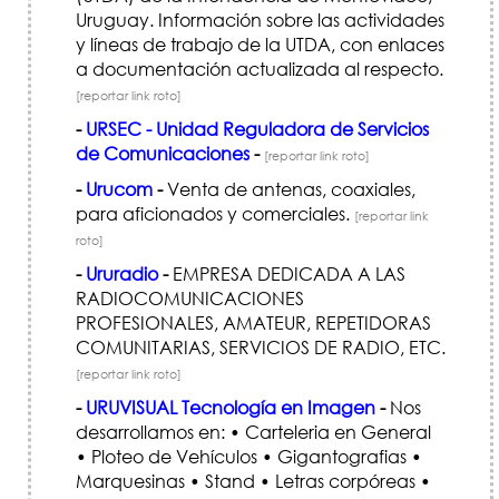
Uruguay. Información sobre las actividades
y líneas de trabajo de la UTDA, con enlaces
a documentación actualizada al respecto.
[reportar link roto]
-
URSEC - Unidad Reguladora de Servicios
de Comunicaciones
-
[reportar link roto]
-
Urucom
-
Venta de antenas, coaxiales,
para aficionados y comerciales.
[reportar link
roto]
-
Ururadio
-
EMPRESA DEDICADA A LAS
RADIOCOMUNICACIONES
PROFESIONALES, AMATEUR, REPETIDORAS
COMUNITARIAS, SERVICIOS DE RADIO, ETC.
[reportar link roto]
-
URUVISUAL Tecnología en Imagen
-
Nos
desarrollamos en: • Carteleria en General
• Ploteo de Vehículos • Gigantografias •
Marquesinas • Stand • Letras corpóreas •