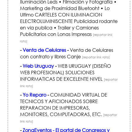
Iluminación Leds • Filmación y Fotografía •
Marketing de Proximidad Bluetooht • Lo
Ultimo CARTELES CON ILUMINACION
ELECTROLUMINISCENTE Publicidad rodante
en vía publica • Trailer y Camiones
Publicitarios con Lonas Impresas
[reportar link
roto]
-
Venta de Celulares
-
Venta de Celulares
con contrato y libres Canje
[reportar link roto]
-
Web Uruguay
-
WEB URUGUAY (DISEÑO
WEB PROFESIONAL) SOLUCIONES
INFORMATICAS DE EXCELENTE NIVEL
[reportar
link roto]
-
Yo Reparo
-
COMUNIDAD VIRTUAL DE
TECNICOS Y AFICIONADOS SOBRE
REPARACION DE IMPRESORAS,
MONITORES, COMPUTADORAS, ETC.
[reportar
link roto]
-
ZonaEventos - El portal de Congresos y