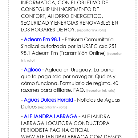
INFORMATICA, CON EL OBJETIVO DE
CONSEGUIR UN INCREMENTO DE
CONFORT, AHORRO ENERGETICO,
SEGURIDAD Y ENERGIAS RENOVABLES EN
LOS HOGARES DE HOY.
[reportar link roto]
-
Adeom Fm 98.1
-
Emisora Comunitaria
Sindical autorizada por la URSEC cxc 251
98.1 Adeom Fm (Transmisión Online)
[reportar
link roto]
-
Agloco
-
Agloco en Uruguay. La barra
que te paga solo por navegar. Qué es y
cómo funciona. Formulario de registro. 40
razones para afiliarse. FAQ.
[reportar link roto]
-
Aguas Dulces Herald
-
Noticias de Aguas
Dulces
[reportar link roto]
-
ALEJANDRA LABRAGA
-
ALEJANDRA
LABRAGA LOCUTORA CONDUCTORA
PERIODISTA PAGINA OFICIAL
WWW.ALEJANDRALABRAGA.COM DEMOS