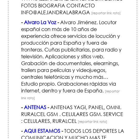
FOTOS BIOGRAFIA CONTACTO
INFO@ALEJANDRALABRAGA
[reportar link roto]
-
Alvaro La Voz
-
Alvaro Jiménez. Locutor
español con más de 10 años de
experiencia ofrece servicios de locución y
producción para España y fuera de
fronteras. Cuñas publicitarias, para radio y
televisión. Aplicaciones y sitios web.
Grabación de documentales, elearnings,
trailers para películas y videojuegos,
centrales telefónicas y mucho más…
Estudio propio. Grabaciones rápidas via
internet, dentro y fuera de España.
[reportar
link roto]
-
ANTENAS
-
ANTENAS YAGI, PANEL, OMNI.
RURALCEL GSM . CELULARES GSM. SERVICE
: CELULARES, RURALCEL
[reportar link roto]
-
AQUI ESTAMOS
-
TODOS LOS DEPORTES LA
COMUNICACION Y MUCHO MAS TE