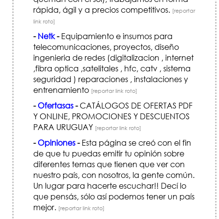
rápida, ágil y a precios competitivos.
[reportar
link roto]
-
Netk
-
Equipamiento e insumos para
telecomunicaciones, proyectos, diseño
ingenieria de redes (digitalizacion , internet
,fibra optica ,satelitales , hfc, catv , sistema
seguridad ) reparaciones , instalaciones y
entrenamiento
[reportar link roto]
-
Ofertasas
-
CATÁLOGOS DE OFERTAS PDF
Y ONLINE, PROMOCIONES Y DESCUENTOS
PARA URUGUAY
[reportar link roto]
-
Opiniones
-
Esta página se creó con el fin
de que tu puedas emitir tu opinión sobre
diferentes temas que tienen que ver con
nuestro país, con nosotros, la gente común.
Un lugar para hacerte escuchar!! Decí lo
que pensás, sólo así podemos tener un país
mejor.
[reportar link roto]