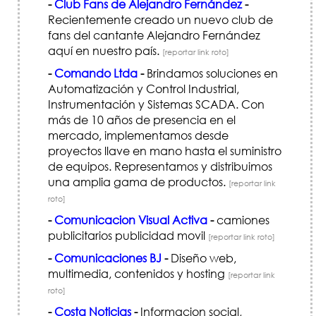
-
Club Fans de Alejandro Fernández
-
Recientemente creado un nuevo club de
fans del cantante Alejandro Fernández
aquí en nuestro país.
[reportar link roto]
-
Comando Ltda
-
Brindamos soluciones en
Automatización y Control Industrial,
Instrumentación y Sistemas SCADA. Con
más de 10 años de presencia en el
mercado, implementamos desde
proyectos llave en mano hasta el suministro
de equipos. Representamos y distribuimos
una amplia gama de productos.
[reportar link
roto]
-
Comunicacion Visual Activa
-
camiones
publicitarios publicidad movil
[reportar link roto]
-
Comunicaciones BJ
-
Diseño web,
multimedia, contenidos y hosting
[reportar link
roto]
-
Costa Noticias
-
Informacion social,