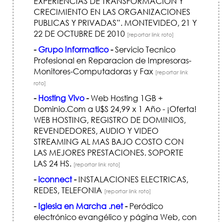
EXPERIENCIAS DE TRANSFORMACION Y
CRECIMIENTO EN LAS ORGANIZACIONES
PUBLICAS Y PRIVADAS”. MONTEVIDEO, 21 Y
22 DE OCTUBRE DE 2010
[reportar link roto]
-
Grupo Informatico
-
Servicio Tecnico
Profesional en Reparacion de Impresoras-
Monitores-Computadoras y Fax
[reportar link
roto]
-
Hosting Vivo
-
Web Hosting 1GB +
Dominio.Com a U$S 24,99 x 1 Año - ¡Oferta!
WEB HOSTING, REGISTRO DE DOMINIOS,
REVENDEDORES, AUDIO Y VIDEO
STREAMING AL MAS BAJO COSTO CON
LAS MEJORES PRESTACIONES. SOPORTE
LAS 24 HS.
[reportar link roto]
-
iconnect
-
INSTALACIONES ELECTRICAS,
REDES, TELEFONIA
[reportar link roto]
-
Iglesia en Marcha .net
-
Peródico
electrónico evangélico y página Web, con