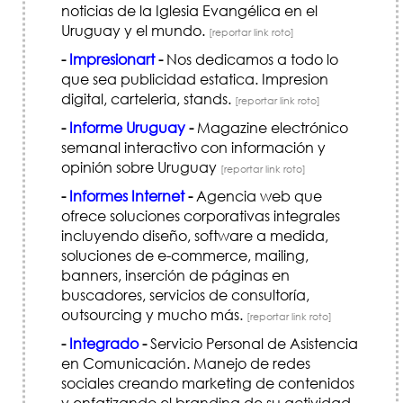
noticias de la Iglesia Evangélica en el
Uruguay y el mundo.
[reportar link roto]
-
Impresionart
-
Nos dedicamos a todo lo
que sea publicidad estatica. Impresion
digital, carteleria, stands.
[reportar link roto]
-
Informe Uruguay
-
Magazine electrónico
semanal interactivo con información y
opinión sobre Uruguay
[reportar link roto]
-
Informes Internet
-
Agencia web que
ofrece soluciones corporativas integrales
incluyendo diseño, software a medida,
soluciones de e-commerce, mailing,
banners, inserción de páginas en
buscadores, servicios de consultoría,
outsourcing y mucho más.
[reportar link roto]
-
Integrado
-
Servicio Personal de Asistencia
en Comunicación. Manejo de redes
sociales creando marketing de contenidos
y enfatizando el branding de su actividad