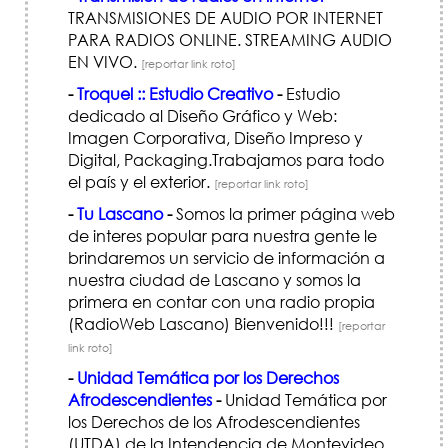
TRANSMISIONES DE AUDIO POR INTERNET
PARA RADIOS ONLINE. STREAMING AUDIO
EN VIVO.
[reportar link roto]
-
Troquel :: Estudio Creativo
-
Estudio
dedicado al Diseño Gráfico y Web:
Imagen Corporativa, Diseño Impreso y
Digital, Packaging.Trabajamos para todo
el país y el exterior.
[reportar link roto]
-
Tu Lascano
-
Somos la primer página web
de interes popular para nuestra gente le
brindaremos un servicio de información a
nuestra ciudad de Lascano y somos la
primera en contar con una radio propia
(RadioWeb Lascano) Bienvenido!!!
[reportar
link roto]
-
Unidad Temática por los Derechos
Afrodescendientes
-
Unidad Temática por
los Derechos de los Afrodescendientes
(UTDA) de la Intendencia de Montevideo,