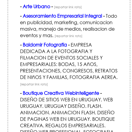
-
Arte Urbano
-
[reportar link roto]
-
Asesoramiento Empresarial Integral
-
Todo
en publicidad, marketing, comunicacion
masiva, manejo de medios, realisacion de
eventos y mas.
[reportar link roto]
-
Baldomir Fotografía
-
EMPRESA
DEDICADA A LA FOTOGRAFIA Y
FILMACION DE EVENTOS SOCIALES Y
EMPRESARIALES: BODAS, 15 AñOS,
PRESENTACIONES, CONGRESOS, RETRATOS
DE NIñOS Y FAMILIAS, FOTOGRAFIA AEREA.
[reportar link roto]
-
Boutique Creativa Webinteligente
-
DISEÑO DE SITIOS WEB EN URUGUAY. WEB
URUGUAY. URUGUAY DISEÑO. FLASH.
ANIMACION. ANIMACION FLASH. DISEÑO
DE PAGINAS WEB EN URUGUAY. BOUTIQUE
CREATIVA. REGALOS EMPRESARIALES.
DISEÑO WEB PROFESIONAL. FOTOGRAFIA