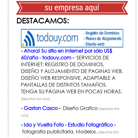
DESTACAMOS:
-
Ahora! Su sitio en Internet por sólo US$
60/año - todouy.com
-
SERVICIOS DE
INTERNET: REGISTRO DE DOMINIOS,
DISEÑO Y ALOJAMIENTO DE PAGINAS WEB.
DISEÑO WEB RESPONSIVE, ADAPTABLE A
PANTALLAS DE DISTINTOS TAMAÑOS.
TENGA SU PÁGINA WEB EN POCAS HORAS.
[reportar link roto]
-
Gaston Casco
-
Diseño Grafico
[reportar link
roto]
-
Ida y Vuelta Foto - Estudio Fotográfico
-
fotografía publicitaria. Modelos.
[reportar link