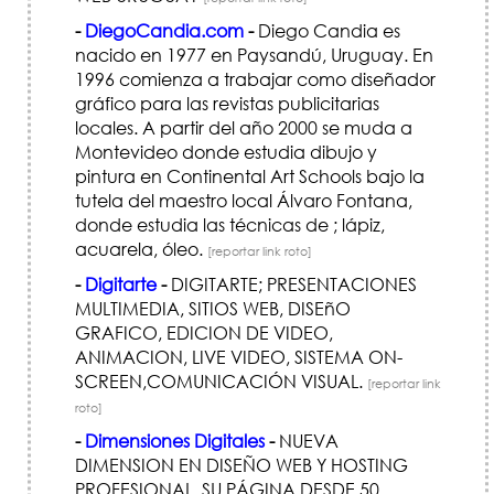
-
DiegoCandia.com
-
Diego Candia es
nacido en 1977 en Paysandú, Uruguay. En
1996 comienza a trabajar como diseñador
gráfico para las revistas publicitarias
locales. A partir del año 2000 se muda a
Montevideo donde estudia dibujo y
pintura en Continental Art Schools bajo la
tutela del maestro local Álvaro Fontana,
donde estudia las técnicas de ; lápiz,
acuarela, óleo.
[reportar link roto]
-
Digitarte
-
DIGITARTE; PRESENTACIONES
MULTIMEDIA, SITIOS WEB, DISEñO
GRAFICO, EDICION DE VIDEO,
ANIMACION, LIVE VIDEO, SISTEMA ON-
SCREEN,COMUNICACIÓN VISUAL.
[reportar link
roto]
-
Dimensiones Digitales
-
NUEVA
DIMENSION EN DISEÑO WEB Y HOSTING
PROFESIONAL, SU PÁGINA DESDE 50