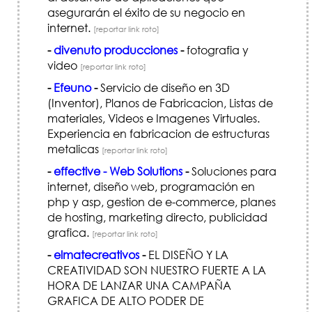
asegurarán el éxito de su negocio en
internet.
[reportar link roto]
-
divenuto producciones
-
fotografia y
video
[reportar link roto]
-
Efeuno
-
Servicio de diseño en 3D
(Inventor), Planos de Fabricacion, Listas de
materiales, Videos e Imagenes Virtuales.
Experiencia en fabricacion de estructuras
metalicas
[reportar link roto]
-
effective - Web Solutions
-
Soluciones para
internet, diseño web, programación en
php y asp, gestion de e-commerce, planes
de hosting, marketing directo, publicidad
grafica.
[reportar link roto]
-
elmatecreativos
-
EL DISEÑO Y LA
CREATIVIDAD SON NUESTRO FUERTE A LA
HORA DE LANZAR UNA CAMPAÑA
GRAFICA DE ALTO PODER DE