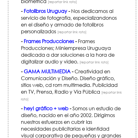
biométrica
[reportar link roto]
-
Fotolibros Uruguay
-
Nos dedicamos al
servicio de fotografia, especializandonos
en el diseño y armado de fotolibros
personalizados
[reportar link roto]
-
Frames Producciones
-
Frames
Producciones; Miniempresa Uruguaya
dedicada a dar soluciones a la hora de
digitalizar audio y video.
[reportar link roto]
-
GAMA MULTIMEDIA
-
Creatividad en
Comunicación y Diseño. Diseño gráfico,
sitios web, cd rom multimedia. Publicidad
en TV, Prensa, Radio y Vía Pública
[reportar link
roto]
-
hey! gráfico + web
-
Somos un estudio de
diseño, nacido en el año 2002. Dirigimos
nuestros esfuerzos en cubrir las
necesidades publicitarias e identidad
visual corporativa de pequeñas y grandes