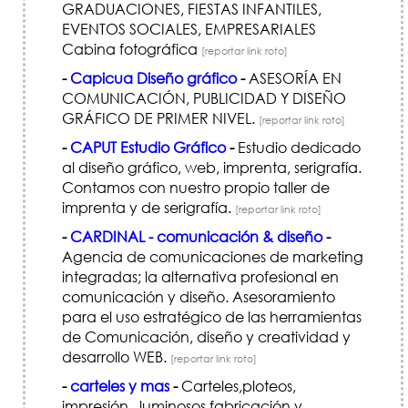
GRADUACIONES, FIESTAS INFANTILES,
EVENTOS SOCIALES, EMPRESARIALES
Cabina fotográfica
[reportar link roto]
-
Capicua Diseño gráfico
-
ASESORÍ­A EN
COMUNICACIÓN, PUBLICIDAD Y DISEÑO
GRÁFICO DE PRIMER NIVEL.
[reportar link roto]
-
CAPUT Estudio Gráfico
-
Estudio dedicado
al diseño gráfico, web, imprenta, serigrafía.
Contamos con nuestro propio taller de
imprenta y de serigrafía.
[reportar link roto]
-
CARDINAL - comunicación & diseño
-
Agencia de comunicaciones de marketing
integradas; la alternativa profesional en
comunicación y diseño. Asesoramiento
para el uso estratégico de las herramientas
de Comunicación, diseño y creatividad y
desarrollo WEB.
[reportar link roto]
-
carteles y mas
-
Carteles,ploteos,
impresión , luminosos,fabricación y