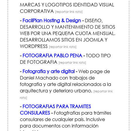
MARCAS Y LOGOTIPOS IDENTIDAD VISUAL
CORPORATIVA
[reportar link roto]
-
FacilPlan Hosting & Design
-
DISEñO,
DESARROLLO Y MANTENIMIENTO DE SITIOS
WEB POR UNA PEQUEñA CUOTA MENSUAL.
DESARROLLAMOS SITIOS EN JOOMLA Y
WORDPRESS
[reportar link roto]
-
FOTOGRAFIA PABLO PENA
-
TODO TIPO
DE FOTOGRAFIA
[reportar link roto]
-
Fotografia y arte digital
-
Web page de
Daniel Machado con trabajos de
fotografia y arte digital relacionados a la
arquitectura y deterioro urbano.
[reportar link
roto]
-
FOTOGRAFIAS PARA TRAMITES
CONSULARES
-
Fotogfrafias para trámites
consulares de cualquier país. Inclusive
para documentos con información