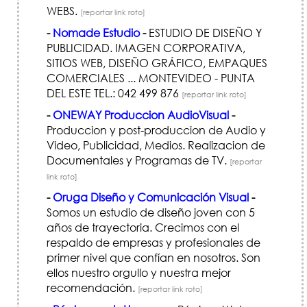
WEBS.
[reportar link roto]
-
Nomade Estudio
-
ESTUDIO DE DISEÑO Y
PUBLICIDAD. IMAGEN CORPORATIVA,
SITIOS WEB, DISEÑO GRÁFICO, EMPAQUES
COMERCIALES ... MONTEVIDEO - PUNTA
DEL ESTE TEL.: 042 499 876
[reportar link roto]
-
ONEWAY Produccion AudioVisual
-
Produccion y post-produccion de Audio y
Video, Publicidad, Medios. Realizacion de
Documentales y Programas de TV.
[reportar
link roto]
-
Oruga Diseño y Comunicación Visual
-
Somos un estudio de diseño joven con 5
años de trayectoria. Crecimos con el
respaldo de empresas y profesionales de
primer nivel que confían en nosotros. Son
ellos nuestro orgullo y nuestra mejor
recomendación.
[reportar link roto]