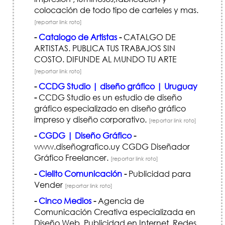
colocación de todo tipo de carteles y mas.
[reportar link roto]
-
Catalogo de Artistas
-
CATALGO DE
ARTISTAS. PUBLICA TUS TRABAJOS SIN
COSTO. DIFUNDE AL MUNDO TU ARTE
[reportar link roto]
-
CCDG Studio | diseño gráfico | Uruguay
-
CCDG Studio es un estudio de diseño
gráfico especializado en diseño gráfico
impreso y diseño corporativo.
[reportar link roto]
-
CGDG | Diseño Gráfico
-
www.diseñografico.uy CGDG Diseñador
Gráfico Freelancer.
[reportar link roto]
-
Cielito Comunicación
-
Publicidad para
Vender
[reportar link roto]
-
Cinco Medios
-
Agencia de
Comunicación Creativa especializada en
Diseño Web, Publicidad en Internet, Redes