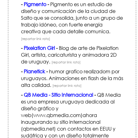
-
Pigmento
-
Pigmento es un estudio de
diseño y comunicación de la ciudad de
Salto que se consolida, junto a un grupo de
trabajo idóneo, con fuerte energía
creativa que cada detalle comunica.
[reportar link roto]
-
Pixelation Girl
-
Blog de arte de Pixelation
Girl, artista, caricaturista y animadora 2D
de uruguay.
[reportar link roto]
-
Planetick
-
humor grafico realizadom por
uruguayos. Animaciones en flash de la más
alta calidad.
[reportar link roto]
-
QB Media - Sitio Internacional
-
QB Media
es una empresa uruguaya dedicada al
diseño gráfico y
web(www.qbmedia.com)ahora
inaugurando su sitio internacional
(qbmedia.net) con contactos en EEUU y
sudáfrica y con un diseño totalmente