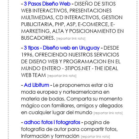
-
3 Pasos Diseño Web
-
DISEÑO DE SITIOS
WEB INTERACTIVOS, PRESENTACIONES
MULTIMEDIAS, CD INTERACTIVOS, GESTION
PUBLICITARIA, PHP, ASP, E-COMERCE, E-
MARKETING, ALTA Y POSICIONAMIENTO EN
BUSCADORES.
[reportar link roto]
-
3 tipos - Diseño web en Uruguay
-
DESDE
1996, OFRECIENDO NUESTROS SERVICIOS
DE DISEñO WEB Y PROGRAMACION EN EL
MUNDO ENTERO - 3TIPOS.NET - THE IDEAL
WEB TEAM
[reportar link roto]
-
Ad Libitum
-
Le proponemos estar a la
moda europea y norteamericana en
materia de bodas. Comparta su momento
mágico con familiares, amigos y allegados
en cualquier lugar del mundo
[reportar link roto]
-
adhoc fotos i fotografos
-
pagina de
fotografía de autor para compartir fotos,
información y formación
[reportar link roto]