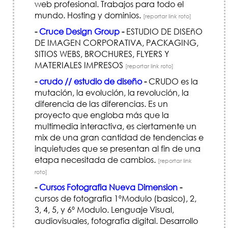
web profesional. Trabajos para todo el
mundo. Hosting y dominios.
[reportar link roto]
-
Cruce Design Group
-
ESTUDIO DE DISEñO
DE IMAGEN CORPORATIVA, PACKAGING,
SITIOS WEBS, BROCHURES, FLYERS Y
MATERIALES IMPRESOS
[reportar link roto]
-
crudo // estudio de diseño
-
CRUDO es la
mutación, la evolución, la revolución, la
diferencia de las diferencias. Es un
proyecto que engloba más que la
multimedia interactiva, es ciertamente un
mix de una gran cantidad de tendencias e
inquietudes que se presentan al fin de una
etapa necesitada de cambios.
[reportar link
roto]
-
Cursos Fotografia Nueva Dimension
-
cursos de fotografia 1ºModulo (basico), 2,
3, 4, 5, y 6º Modulo. Lenguaje Visual,
audiovisuales, fotografia digital. Desarrollo