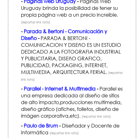
-
Páginas web Uruguay
-
Páginas Web
Uruguay brinda la posibilidad de tener su
propia página web a un precio increí­ble.
[reportar link roto]
-
Parada & Bertoni - Comunicación y
Diseño
-
PARADA & BERTONI -
COMUNICACION Y DISEñO ES UN ESTUDIO
DEDICADO A LA FOTOGRAFIA INDUSTRIAL
Y PUBLICITARIA, DISEñO GRAFICO,
PUBLICIDAD, PACKAGING, INTERNET,
MULTIMEDIA, ARQUITECTURA FERIAL.
[reportar
link roto]
-
Parallel - Internet & Multimedia
-
Parallel es
una empresa dedicada al diseño de sitios
de alto impacto,producciones multimedia,
diseño gráfico (afiches, folletos, diseño de
imágen corporativa,etc).
[reportar link roto]
-
Paulo de Brum
-
Diseñador y Docente de
Informática
[reportar link roto]