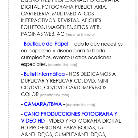
DIGITAL. FOTOGRAFIA PUBLICITARIA.
CARTELERIA. MULTIMEDIA. CDS
INTERACTIVOS. REVISTAS. AFICHES.
FOLLETOS. IMAGENES. SITIOS WEB.
PAGINAS WEB. AC
[reportar link roto]
-
Boutique del Papel
-
Todo lo que necesites
en papelería y diseño para tu boda,
cumpleaños, evento u otras ocasiones
especiales.
[reportar link roto]
-
Bullet Informática
-
NOS DEDICAMOS A
DUPLICAR Y REPLICAR CD, DVD, MINI
CD/DVD, CD/DVD CARD, IMPRESOS
COLOR
[reportar link roto]
-
CAMARA/TBWA
-
[reportar link roto]
-
CANO PRODUCCIONES FOTOGRAFIA Y
VIDEO HD
-
VIDEO Y FOTOGRAFIA DIGITAL
HD PROFESIONAL PARA BODAS, 15
A&NTILDE;OS, CUMPLEA&NTILDE;OS,