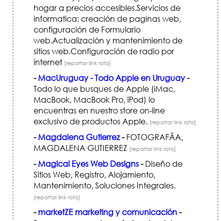
hogar a precios accesibles.Servicios de
informatica: creación de paginas web,
configuración de Formulario
web.Actualización y mantenimiento de
sitios web.Configuración de radio por
internet
[reportar link roto]
-
MacUruguay - Todo Apple en Uruguay
-
Todo lo que busques de Apple (iMac,
MacBook, MacBook Pro, iPod) lo
encuentras en nuestro store on-line
exclusivo de productos Apple.
[reportar link roto]
-
Magdalena Gutierrez
-
FOTOGRAFÃ­A,
MAGDALENA GUTIERREZ
[reportar link roto]
-
Magical Eyes Web Designs
-
Diseño de
Sitios Web, Registro, Alojamiento,
Mantenimiento, Soluciones Integrales.
[reportar link roto]
-
marketZE marketing y comunicación
-