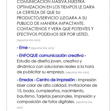
COMUNICACION MASIVA.NUESTRA
OPTIMIZACION EN LOS TIEMPOS LE DARA
LA CERTEZA DE QUE SU
PRODUCTO/SERVICIO LLEGARA A SU
PUBLICO DE MANERA IMPACTANTE.
CONTACTENOS Y VERA QUE POTENTES Y
EFECTIVOS PODEMOS SER POR USTED.
[reportar link roto]
-
Eme
-
[reportar link roto]
-
ENFOQUE comunicación creativa
-
Estudio de diseño joven, creativo y
dinámico con soluciones reales a la hora
de publicitar su empresa.
[reportar link roto]
-
Erredos - Centro de Impresión
-
Impresión
láser color de alta calidad. Invitaciones de
15, boda, cumpleaños, nacimiento,
bautismo. Tarjetas personales. Impresión y
composición de fotos digitales.
[reportar link
roto]