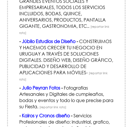
GRANDES EVENTOS SOCIALES Y
EMPRESARIALES, TODOS LOS SERVICIOS
INCLUIDOS, BODAS, QUINCE,
ANIVERSARIOS, PRODUCTOS, PANTALLA
GIGANTE, GASTRONOMIA, ETC..
[reportar link
roto]
-
Júbilo Estudios de Diseño
-
CONSTRUIMOS
Y HACEMOS CRECER TU NEGOCIO EN
URUGUAY A TRAVÉS DE SOLUCIONES
DIGITALES. DISEÑO WEB, DISEÑO GRÁFICO,
PUBLICIDAD Y DESARROLLO DE
APLICACIONES PARA MÓVILES-
[reportar link
roto]
-
Julio Peyran Fotos
-
Fotografías
Artesanales y Digitales de cumpleaños,
bodas y eventos y todo lo que precise para
su Fiesta.
[reportar link roto]
-
Kairos y Cronos diseño
-
Servicios
Profesionales de diseño: industrial, grafico,