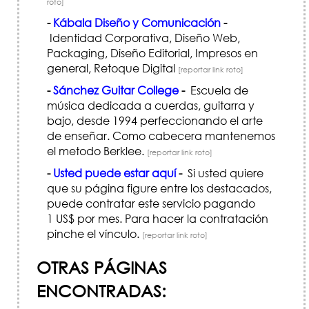
roto]
-
Kábala Diseño y Comunicación
-
Identidad Corporativa, Diseño Web,
Packaging, Diseño Editorial, Impresos en
general, Retoque Digital
[reportar link roto]
-
Sánchez Guitar College
-
Escuela de
música dedicada a cuerdas, guitarra y
bajo, desde 1994 perfeccionando el arte
de enseñar. Como cabecera mantenemos
el metodo Berklee.
[reportar link roto]
-
Usted puede estar aquí
-
Si usted quiere
que su página figure entre los destacados,
puede contratar este servicio pagando
1 US$ por mes. Para hacer la contratación
pinche el vínculo.
[reportar link roto]
OTRAS PÁGINAS
ENCONTRADAS: