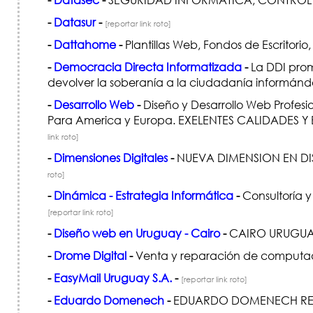
-
Datasur
-
[reportar link roto]
-
Dattahome
-
Plantillas Web, Fondos de Escritori
-
Democracia Directa Informatizada
-
La DDI prom
devolver la soberanía a la ciudadanía informándo
-
Desarrollo Web
-
Diseño y Desarrollo Web Profesi
Para America y Europa. EXELENTES CALIDADES
link roto]
-
Dimensiones Digitales
-
NUEVA DIMENSION EN DIS
roto]
-
Dinámica - Estrategia Informática
-
Consultoría y
[reportar link roto]
-
Diseño web en Uruguay - Cairo
-
CAIRO URUGUAY
-
Drome Digital
-
Venta y reparación de computad
-
EasyMail Uruguay S.A.
-
[reportar link roto]
-
Eduardo Domenech
-
EDUARDO DOMENECH REP