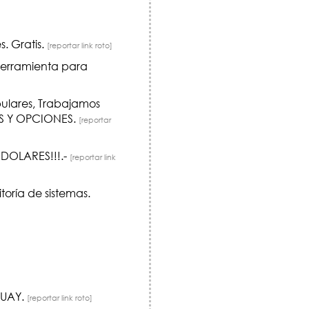
. Gratis.
[reportar link roto]
herramienta para
pulares, Trabajamos
S Y OPCIONES.
[reportar
DOLARES!!!.-
[reportar link
toría de sistemas.
GUAY.
[reportar link roto]