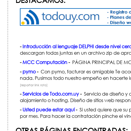
DESTACAMOS:
-
Introducción al lenguaje DELPHI desde nivel cer
descargan todas juntas en un archivo zip de a
-
MCC Computación
-
PÁGINA PRINCIPAL DE M
-
pymo
-
Con pymo, facturar es amigable Te acom
nada. Pusimos todo nuestro empeño en hacerte la 
[reportar link roto]
-
Servicios de Todo.com.uy
-
Servicio de diseño y 
alojamiento o hosting. Diseño de sitios web respon
-
Usted puede estar aquí
-
Si usted quiere que su 
por mes. Para hacer la contratación pinche el ví
OTRAS PÁGINAS ENCONTRADAS: