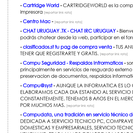
-
Cartridge World
-
CARTRIDGEWORLD es la compan
impresora
[reportar link roto]
-
Centro Mac
-
[reportar link roto]
-
CHAT URUGUAY .TK - CHAT IRC URUGUAY
-
Bienve
podrás chatear desde la web, participar en el for
-
clasificados.st tu pag de compra venta
-
TUS AN
TENER QUE REGISTRARTE Y GRATIS.
[reportar link roto]
-
Compu Seguridad - Respaldos Infrormaticos
-
som
principalmente en servicios de resguardo externo 
preservacion de documentos, respaldos informat
-
Compu@syst
-
AUNQUE LA INFORMATICA ES LO 
ELABORAMOS CADA DIA ESTANDO AL SERVICIO D
CONSTANTEMENTE. TENEMOS 8 AñOS EN EL MER
POR MUCHOS MAS.
[reportar link roto]
-
Compudata, una tradición en servicio técnico
DEDICADA A SERVICIO TECNICO PC, COMPRAVEN
DOMESTICAS Y EMPRESARIALES, SERVICIO TECN