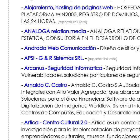
-
Alojamiento, hosting de páginas web
-
HOSPEDAJ
PLATAFORMA WIN2000, REGISTRO DE DOMINIOS,
LAS 24 HORAS.
[reportar link roto]
-
ANALOGA relation.media
-
ANALOGA RELATION.
ESTéTICA, CONSULTORIA EN EL DESARROLLO DE
-
Andrada Web Comunicación
-
Diseño de sitios
-
APSI - G & R Sistemas SRL.
-
[reportar link roto]
-
Arcanus - Seguridad Informatica
-
Seguridad Infor
Vulnerabilidades, soluciones particulares de se
-
Arnaldo C. Castro
-
Arnaldo C. Castro S.A., Soci
Integrales con Alto Valor Agregado, que abarcan 
Soluciones para el área Financiera, Software de 
Digitalización de Imágenes, Workflow, Sistema In
Centros de Cómputos, Educación y Desarrollo Indus
-
Artica - Centro Cultural 2.0
-
Ártica es un centro c
investigación para la implementación de proyectos ar
emprendedores culturales, museos, fundaciones de 