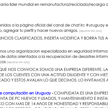
ia lider mundial en remanufactura/reciclado/recarga d
nidos a la página oficial del canal de chat irc #uruguay 
o, agregar tu perfil y hacer nuevos amigos.
[reportar link roto]
UNCIOS CLASIFICADOS, INSERTA MODIFICA Y BORRA TUS A
os una organizacion especializada en seguridad informa
de datos orientados a la recuperacion de desastres informa
icos
[reportar link roto]
QUE NOS CONVOCA SOMOS UNA EMPRESA DIFERENTE. LA 
E LOS CLIENTES CON UNA ACTITUD DILIGENTE Y CON ME
CADO Y ESTOS AVALAN LO QUE DECIMOS. LO INVITAMO
 de computación en Uruguay
-
COMPUDATA ES UNA EMPRE
TA DE PC NUEVOS Y USADOS, Y MANTENIMIENTO E INSTA
ICO CON MAS DE 14 AñOS DE HONESTIDAD Y RESPONSABI