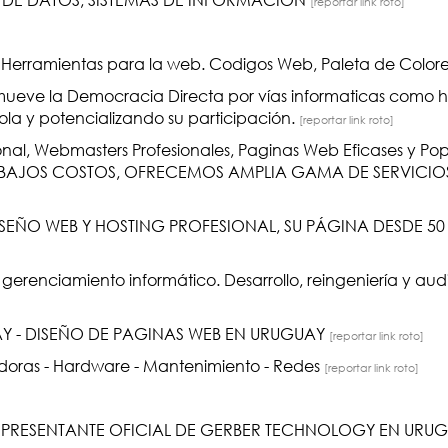
[reportar link roto]
o, Herramientas para la web. Codigos Web, Paleta de Colores
ueve la Democracia Directa por vías informaticas como 
la y potencializando su participación.
[reportar link roto]
onal, Webmasters Profesionales, Paginas Web Eficases y Po
 Y BAJOS COSTOS, OFRECEMOS AMPLIA GAMA DE SERVICIO
EÑO WEB Y HOSTING PROFESIONAL, SU PÁGINA DESDE 50 
 gerenciamiento informático. Desarrollo, reingeniería y audi
 - DISEÑO DE PAGINAS WEB EN URUGUAY
[reportar link roto]
oras - Hardware - Mantenimiento - Redes
[reportar link roto]
RESENTANTE OFICIAL DE GERBER TECHNOLOGY EN URU