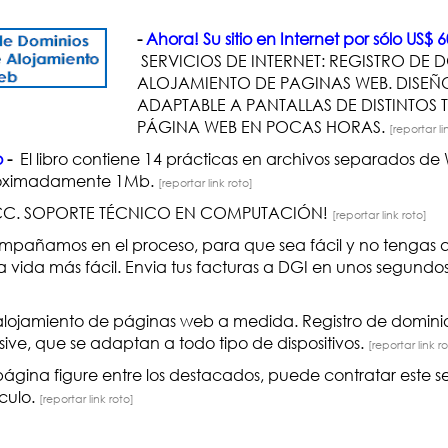
-
Ahora! Su sitio en Internet por sólo US
SERVICIOS DE INTERNET: REGISTRO DE 
ALOJAMIENTO DE PAGINAS WEB. DISEÑO
ADAPTABLE A PANTALLAS DE DISTINTOS
PÁGINA WEB EN POCAS HORAS.
[reportar li
o
-
El libro contiene 14 prácticas en archivos separados de
proximadamente 1Mb.
[reportar link roto]
CC. SOPORTE TÉCNICO EN COMPUTACIÓN!
[reportar link roto]
pañamos en el proceso, para que sea fácil y no tengas 
vida más fácil. Envia tus facturas a DGI en unos segundos
alojamiento de páginas web a medida. Registro de dominio
sive, que se adaptan a todo tipo de dispositivos.
[reportar link r
página figure entre los destacados, puede contratar este 
nculo.
[reportar link roto]