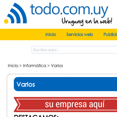
Inicio
Servicios web
Public
Inicio
>
Informática
> Varios
Varios