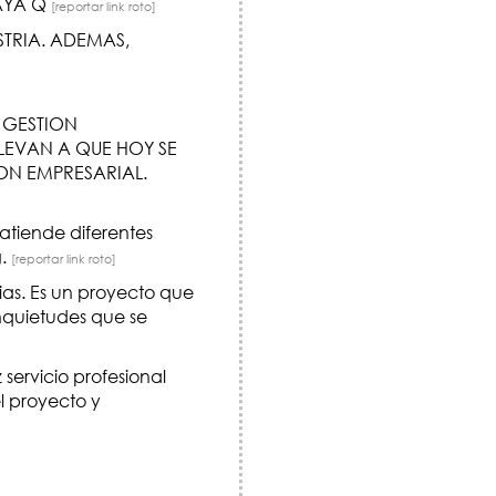
AYA Q
[reportar link roto]
STRIA. ADEMAS,
 GESTION
LEVAN A QUE HOY SE
ON EMPRESARIAL.
atiende diferentes
g.
[reportar link roto]
cias. Es un proyecto que
nquietudes que se
 servicio profesional
l proyecto y