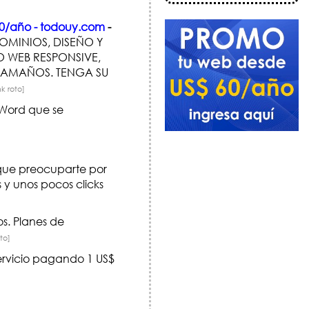
$ 60/año - todouy.com
-
DOMINIOS, DISEÑO Y
 WEB RESPONSIVE,
 TAMAÑOS. TENGA SU
nk roto]
 Word que se
que preocuparte por
 y unos pocos clicks
s. Planes de
oto]
servicio pagando 1 US$