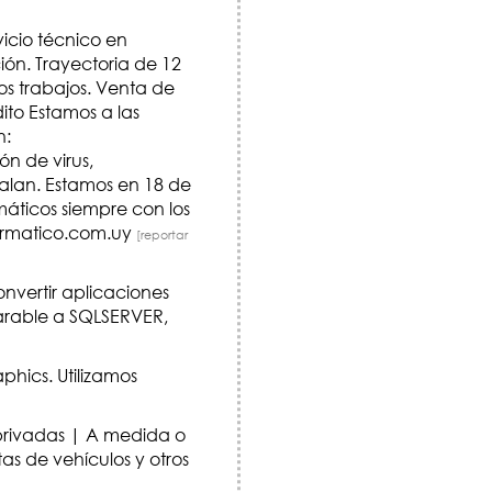
icio técnico en
ión. Trayectoria de 12
os trabajos. Venta de
ito Estamos a las
n:
 de virus,
valan. Estamos en 18 de
máticos siempre con los
ormatico.com.uy
[reportar
ertir aplicaciones
parable a SQLSERVER,
hics. Utilizamos
 privadas | A medida o
tas de vehículos y otros