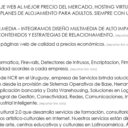
E WEB AL MEJOR PRECIO DEL MERCADO, HOSTING VIRTU
 PLANES DE ALOJAMIENTO PARA ADULTOS. SIEMPRE CON
MEDIA – INTEGRAMOS DISEÑO MULTIMEDIA DE ALTO IMP
 CONTENIDOS Y ESTRATEGIAS DE RELACIONAMIENTO.
[reportar
 y páginas web de calidad a precios económicos.
[reportar link r
matica, Firewalls, Detectores de Intrusos, Encriptacion, Firm
guridad acordes a cada empresa.
[reportar link roto]
o de NCR en el Uruguay, empresa de Servicios brinda soluci
desde la provisión de Sistemas Operativos de Base, Herra
aplicación bancaria y Data Warehousing, Soluciones en Log
tegral de Gestión, Conectividad, Redes, Comunicaciones, I
trial Inteligente.
[reportar link roto]
ultural 2.0 que desarrolla servicios de formación, consultor
tístico-culturales en Internet. Nuestros servicios están diri
arte, centros educativos y culturales en Latinoamérica. Ár