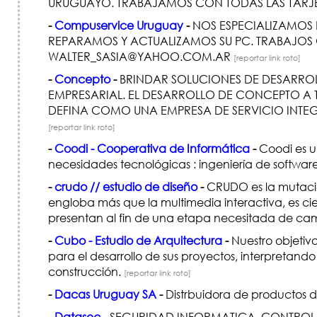
URUGUAYO. TRABAJAMOS CON TODAS LAS TARJE
-
Compuservice Uruguay
-
NOS ESPECIALIZAMOS E
REPARAMOS Y ACTUALIZAMOS SU PC. TRABAJOS G
WALTER_SASIA@YAHOO.COM.AR
[reportar link roto]
-
Concepto
-
BRINDAR SOLUCIONES DE DESARROLL
EMPRESARIAL. EL DESARROLLO DE CONCEPTO A T
DEFINA COMO UNA EMPRESA DE SERVICIO INTEG
[reportar link roto]
-
Coodi - Cooperativa de Informática
-
Coodi es u
necesidades tecnológicas : ingeniería de softwar
-
crudo // estudio de diseño
-
CRUDO es la mutación,
engloba más que la multimedia interactiva, es c
presentan al fin de una etapa necesitada de ca
-
Cubo - Estudio de Arquitectura
-
Nuestro objetivo
para el desarrollo de sus proyectos, interpretando
construcción.
[reportar link roto]
-
Dacas Uruguay SA
-
Distrbuidora de productos 
-
Datasec
-
SEGURIDAD INFORMATICA, CONTROL 