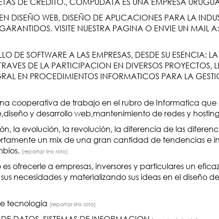
TAS DE CREDITO., COMPUDATA ES UNA EMPRESA URUGU
N DISEÑO WEB, DISEÑO DE APLICACIONES PARA LA INDU
ARANTIDOS. VISITE NUESTRA PAGINA O ENVIE UN MAIL A:
O DE SOFTWARE A LAS EMPRESAS, DESDE SU ESENCIA: LA
RAVES DE LA PARTICIPACION EN DIVERSOS PROYECTOS, L
RAL EN PROCEDIMIENTOS INFORMATICOS PARA LA GESTI
na cooperativa de trabajo en el rubro de Informatica que 
e,diseño y desarrollo web,mantenimiento de redes y hostin
 la evolución, la revolución, la diferencia de las diferen
iertamente un mix de una gran cantidad de tendencias e i
mbios.
[reportar link roto]
 es ofrecerle a empresas, inversores y particulares un eficaz
 sus necesidades y materializando sus ideas en el diseño de
de tecnologia
[reportar link roto]
DE DATOS, SISTEMAS DE INFORMACION