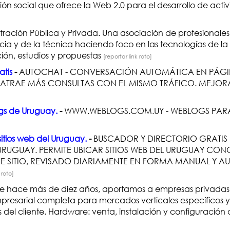
n social que ofrece la Web 2.0 para el desarrollo de activi
tración Pública y Privada. Una asociación de profesionale
cia y de la técnica haciendo foco en las tecnologías de la 
ión, estudios y propuestas
[reportar link roto]
tis
-
AUTOCHAT - CONVERSACIÓN AUTOMÁTICA EN PÁGI
 ATRAE MÁS CONSULTAS CON EL MISMO TRÁFICO. MEJORA 
ogs de Uruguay.
-
WWW.WEBLOGS.COM.UY - WEBLOGS PARA
sitios web del Uruguay.
-
BUSCADOR Y DIRECTORIO GRATIS 
L URUGUAY. PERMITE UBICAR SITIOS WEB DEL URUGUAY C
E SITIO, REVISADO DIARIAMENTE EN FORMA MANUAL Y A
 roto]
 hace más de diez años, aportamos a empresas privadas y
empresarial completa para mercados verticales específicos 
 del cliente. Hardware: venta, instalación y configuración