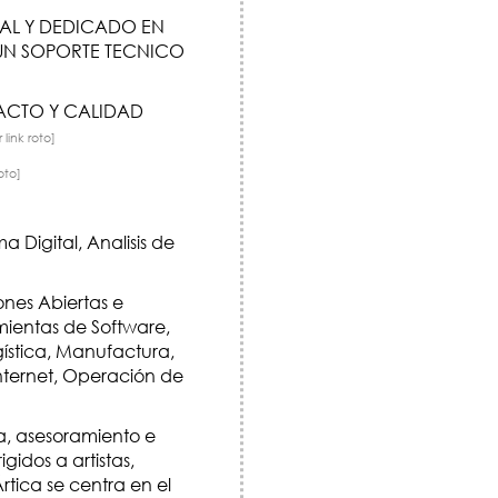
AL Y DEDICADO EN
 UN SOPORTE TECNICO
ACTO Y CALIDAD
 link roto]
oto]
a Digital, Analisis de
ones Abiertas e
mientas de Software,
ística, Manufactura,
nternet, Operación de
ía, asesoramiento e
gidos a artistas,
tica se centra en el