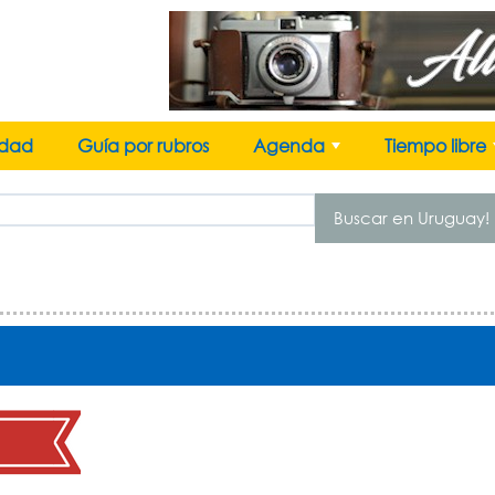
idad
Guía por rubros
Agenda
Tiempo libre
+
Buscar en Uruguay!