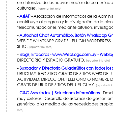
uso intensivo de los nuevos medios de comunicació
culturales.
[reportar link roto]
-
AsIAP
-
Asociación de Informáticos de la Adminis
contribuye al progreso y la divulgación de la cien
telecomunicaciones mediante difusión, investigac
-
Autochat Chat Automático, Botón Whatsapp Gra
WEB DE WHATSAPP GRATIS - PLUGIN WORDPRESS.
SITIO.
[reportar link roto]
-
Blogs, Bitácoras - www.WebLogs.com.uy - Webl
DIRECTORIO Y ESPACIO GRATUITO.
[reportar link roto]
-
Buscador y Directorio GuiadeSitios con todos los 
URUGUAY. REGISTRO GRATIS DE SITIOS WEBS DE
ACTIVIDAD, DIRECCION, TELEFONO O NOMBRE D
GRATIS DE URLS DE SITIOS DEL URUGUAY.
[reportar link
-
C&C Asociados | Soluciones informáticas
-
Desde
muy exitosos. Desarrollo de sistemas de gestión 
genérico, a la medida de las necesidades propias
roto]