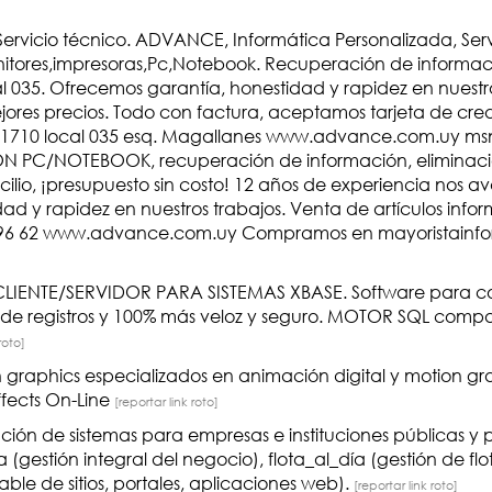
ervicio técnico. ADVANCE, Informática Personalizada, Serv
onitores,impresoras,Pc,Notebook. Recuperación de informac
al 035. Ofrecemos garantía, honestidad y rapidez en nuestr
ejores precios. Todo con factura, aceptamos tarjeta de cred
lio 1710 local 035 esq. Magallanes www.advance.com.uy ms
C/NOTEBOOK, recuperación de información, eliminación
lio, ¡presupuesto sin costo! 12 años de experiencia nos a
ad y rapidez en nuestros trabajos. Venta de artículos infor
 402 96 62 www.advance.com.uy Compramos en mayoristainf
NTE/SERVIDOR PARA SISTEMAS XBASE. Software para conv
es de registros y 100% más veloz y seguro. MOTOR SQL com
roto]
graphics especializados en animación digital y motion grap
ffects On-Line
[reportar link roto]
ción de sistemas para empresas e instituciones públicas y
(gestión integral del negocio), flota_al_día (gestión de flo
ble de sitios, portales, aplicaciones web).
[reportar link roto]