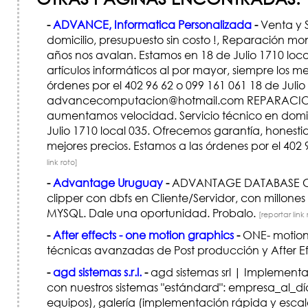
-
ADVANCE, Informatica Personalizada
-
Venta y S
domicilio, presupuesto sin costo !, Reparación m
años nos avalan. Estamos en 18 de Julio 1710 loc
artículos informáticos al por mayor, siempre los m
órdenes por el 402 96 62 o 099 161 061 18 de Ju
advancecomputacion@hotmail.com REPARACION P
aumentamos velocidad. Servicio técnico en domici
Julio 1710 local 035. Ofrecemos garantía, honestid
mejores precios. Estamos a las órdenes por el
link roto]
-
Advantage Uruguay
-
ADVANTAGE DATABASE CLIE
clipper con dbfs en Cliente/Servidor, con millon
MYSQL. Dale una oportunidad. Probalo.
[reportar link 
-
After effects - one motion graphics
-
ONE- motion 
técnicas avanzadas de Post producción y After E
-
agd sistemas s.r.l.
-
agd sistemas srl | Implementa
con nuestros sistemas "estándard": empresa_al_día 
equipos), galería (implementación rápida y escala