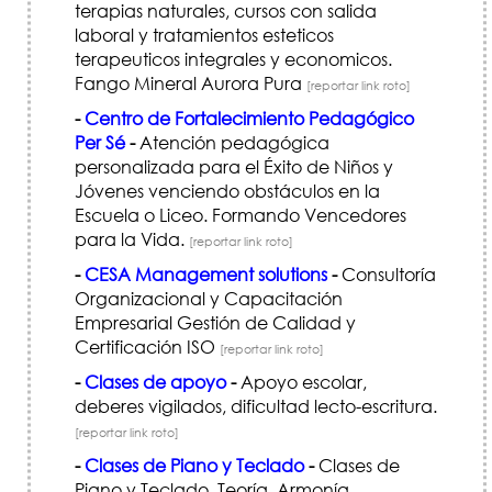
terapias naturales, cursos con salida
laboral y tratamientos esteticos
terapeuticos integrales y economicos.
Fango Mineral Aurora Pura
[reportar link roto]
-
Centro de Fortalecimiento Pedagógico
Per Sé
-
Atención pedagógica
personalizada para el Éxito de Niños y
Jóvenes venciendo obstáculos en la
Escuela o Liceo. Formando Vencedores
para la Vida.
[reportar link roto]
-
CESA Management solutions
-
Consultoría
Organizacional y Capacitación
Empresarial Gestión de Calidad y
Certificación ISO
[reportar link roto]
-
Clases de apoyo
-
Apoyo escolar,
deberes vigilados, dificultad lecto-escritura.
[reportar link roto]
-
Clases de Piano y Teclado
-
Clases de
Piano y Teclado. Teoría, Armonía,