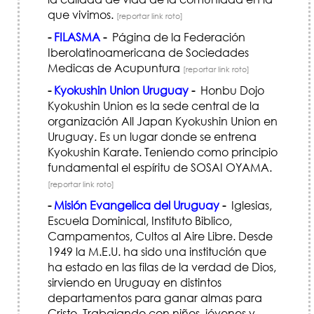
que vivimos.
[reportar link roto]
-
FILASMA
-
Página de la Federación
Iberolatinoamericana de Sociedades
Medicas de Acupuntura
[reportar link roto]
-
Kyokushin Union Uruguay
-
Honbu Dojo
Kyokushin Union es la sede central de la
organización All Japan Kyokushin Union en
Uruguay. Es un lugar donde se entrena
Kyokushin Karate. Teniendo como principio
fundamental el espíritu de SOSAI OYAMA.
[reportar link roto]
-
Misión Evangelica del Uruguay
-
Iglesias,
Escuela Dominical, Instituto Biblico,
Campamentos, Cultos al Aire Libre. Desde
1949 la M.E.U. ha sido una institución que
ha estado en las filas de la verdad de Dios,
sirviendo en Uruguay en distintos
departamentos para ganar almas para
Cristo. Trabajando con niños, jóvenes y