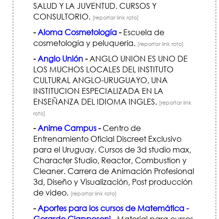
SALUD Y LA JUVENTUD. CURSOS Y
CONSULTORIO.
[reportar link roto]
-
Aloma Cosmetología
-
Escuela de
cosmetología y peluquería.
[reportar link roto]
-
Anglo Unión
-
ANGLO UNION ES UNO DE
LOS MUCHOS LOCALES DEL INSTITUTO
CULTURAL ANGLO-URUGUAYO, UNA
INSTITUCION ESPECIALIZADA EN LA
ENSEÑANZA DEL IDIOMA INGLES.
[reportar link
roto]
-
Anime Campus
-
Centro de
Entrenamiento Oficial Discreet Exclusivo
para el Uruguay. Cursos de 3d studio max,
Character Studio, Reactor, Combustion y
Cleaner. Carrera de Animación Profesional
3d, Diseño y Visualización, Post producción
de video.
[reportar link roto]
-
Aportes para los cursos de Matemática -
Gerardo Ciappesoni
-
Material para cursos