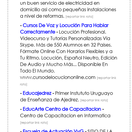
un buen servicio de electricidad en
domicilio asi como pequeñas instalaciones
a nivel de reformas.
[reportar link roto]
-
Cursos De Voz y Locución Para Hablar
Correctamente
-
Locución Profesional.
Videocurso y Tutorías Personalizadas Vía
Skype. Más de 550 Alumnos en 32 Países.
Fórmate Online Con Horarios Flexibles y a
Tu Ritmo. Locución, Español Neutro, Edición
De Audio y Mucho Más... Disponible En
Todo El Mundo.
www.cursodelocuciononline.com
[reportar link
roto]
-
Educajedrez
-
Primer Instututo Uruguayo
de Enseñanza de Ajedrez.
[reportar link roto]
-
EducArte Centro de Capacitacion
-
Centro de Capacitacion en Informatica
[reportar link roto]
-
Escuela de Actuación VyG
-
SITIO DE LA