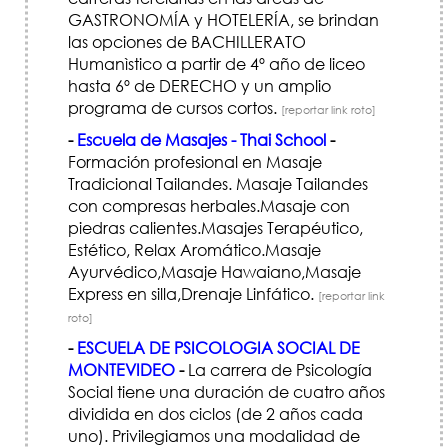
GASTRONOMÍA y HOTELERÍA, se brindan
las opciones de BACHILLERATO
Humanìstico a partir de 4º año de liceo
hasta 6º de DERECHO y un amplio
programa de cursos cortos.
[reportar link roto]
-
Escuela de Masajes - Thai School
-
Formación profesional en Masaje
Tradicional Tailandes. Masaje Tailandes
con compresas herbales.Masaje con
piedras calientes.Masajes Terapéutico,
Estético, Relax Aromático.Masaje
Ayurvédico,Masaje Hawaiano,Masaje
Express en silla,Drenaje Linfático.
[reportar link
roto]
-
ESCUELA DE PSICOLOGIA SOCIAL DE
MONTEVIDEO
-
La carrera de Psicología
Social tiene una duración de cuatro años
dividida en dos ciclos (de 2 años cada
uno). Privilegiamos una modalidad de