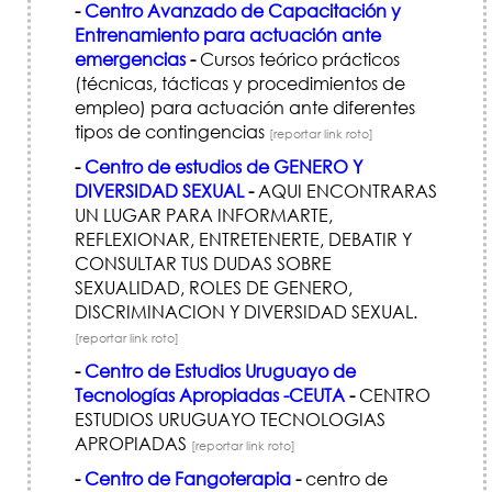
-
Centro Avanzado de Capacitación y
Entrenamiento para actuación ante
emergencias
-
Cursos teórico prácticos
(técnicas, tácticas y procedimientos de
empleo) para actuación ante diferentes
tipos de contingencias
[reportar link roto]
-
Centro de estudios de GENERO Y
DIVERSIDAD SEXUAL
-
AQUI ENCONTRARAS
UN LUGAR PARA INFORMARTE,
REFLEXIONAR, ENTRETENERTE, DEBATIR Y
CONSULTAR TUS DUDAS SOBRE
SEXUALIDAD, ROLES DE GENERO,
DISCRIMINACION Y DIVERSIDAD SEXUAL.
[reportar link roto]
-
Centro de Estudios Uruguayo de
Tecnologías Apropiadas -CEUTA
-
CENTRO
ESTUDIOS URUGUAYO TECNOLOGIAS
APROPIADAS
[reportar link roto]
-
Centro de Fangoterapia
-
centro de