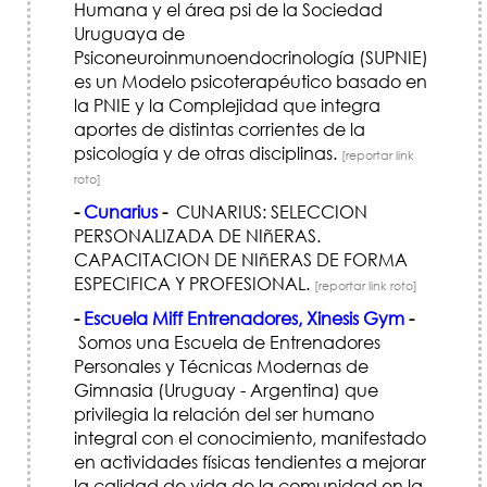
Humana y el área psi de la Sociedad
Uruguaya de
Psiconeuroinmunoendocrinología (SUPNIE)
es un Modelo psicoterapéutico basado en
la PNIE y la Complejidad que integra
aportes de distintas corrientes de la
psicología y de otras disciplinas.
[reportar link
roto]
-
Cunarius
-
CUNARIUS: SELECCION
PERSONALIZADA DE NIñERAS.
CAPACITACION DE NIñERAS DE FORMA
ESPECIFICA Y PROFESIONAL.
[reportar link roto]
-
Escuela Miff Entrenadores, Xinesis Gym
-
Somos una Escuela de Entrenadores
Personales y Técnicas Modernas de
Gimnasia (Uruguay - Argentina) que
privilegia la relación del ser humano
integral con el conocimiento, manifestado
en actividades físicas tendientes a mejorar
la calidad de vida de la comunidad en la