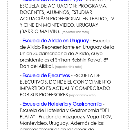
ESCUELA DE ACTUACION: PROGRAMA,
DOCENTES, ALUMNOS, ESTUDIAR
ACTUACIÃ³N PROFESIONAL EN TEATRO, TV
Y CINE EN MONTEVIDEO, URUGUAY
(BARRIO MALVIN).
[reportar link roto]
-
Escuela de Aikido en Uruguay
-
Escuela
de Aikido Representante en Uruguay de la
Unión Sudamericana de Aikido, cuyo
presidente es el Shihan Reishin Kawai, 8º
Dan del Aikikai.
[reportar link roto]
-
Escuela de Ejecutivos
-
ESCUELA DE
EJECUTIVOS, DONDE EL CONOCIMIENTO
IMPARTIDO ES ACTUAL Y COMPROBADO
POR SUS PROFESORES
[reportar link roto]
-
Escuela de Hotelería y Gastronomía
-
Escuela de Hotelería y Gastronomía "DEL
PLATA" - Prudencio Vázquez y Vega 1009,
Montevideo, Uruguay. Además de las
carreras terciarias en las áreas de