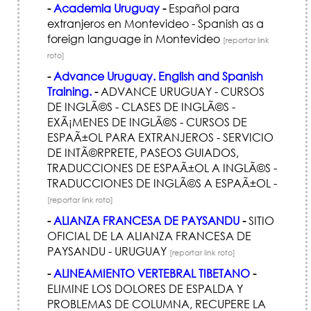
-
Academia Uruguay
-
Español para
extranjeros en Montevideo - Spanish as a
foreign language in Montevideo
[reportar link
roto]
-
Advance Uruguay. English and Spanish
Training.
-
ADVANCE URUGUAY - CURSOS
DE INGLÃ©S - CLASES DE INGLÃ©S -
EXÃ¡MENES DE INGLÃ©S - CURSOS DE
ESPAÃ±OL PARA EXTRANJEROS - SERVICIO
DE INTÃ©RPRETE, PASEOS GUIADOS,
TRADUCCIONES DE ESPAÃ±OL A INGLÃ©S -
TRADUCCIONES DE INGLÃ©S A ESPAÃ±OL -
[reportar link roto]
-
ALIANZA FRANCESA DE PAYSANDU
-
SITIO
OFICIAL DE LA ALIANZA FRANCESA DE
PAYSANDU - URUGUAY
[reportar link roto]
-
ALINEAMIENTO VERTEBRAL TIBETANO
-
ELIMINE LOS DOLORES DE ESPALDA Y
PROBLEMAS DE COLUMNA, RECUPERE LA