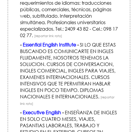
requerimientos de idiomas: traducciones
públicas, comerciales, técnicas, páginas
web, subtitulado. Interpretación
simultánea. Profesionales universitarios
especializados. Tel.: 2409 43 82 - Cel.: 098 17
02 77.
[reportar link roto]
-
Essential English Institute
-
SI LO QUE ESTAS
BUSCANDO ES COMUNICARTE EN INGLES
FLUIDAMENTE, NOSOTROS TENEMOS LA
SOLUCION. CURSOS DE CONVERSACION,
INGLES COMERCIAL, INGLES PARA VIAJES,
EXAMENES INTERNACIONALES. CURSOS
INTENSIVOS QUE TE PERMITIRAN HABLAR
INGLES EN POCO TIEMPO. DIPLOMAS
NACIONALES E INTERNACIONALES.
[reportar
link roto]
-
Executive English
-
ENSEÑANZA DE INGLES
EN SOLO CUATRO MESES, VIAJES,
PASANTIAS LABORALES, TRABAJO Y
ESTUDIO EN EL EXTERIOR, CURSOS "IN