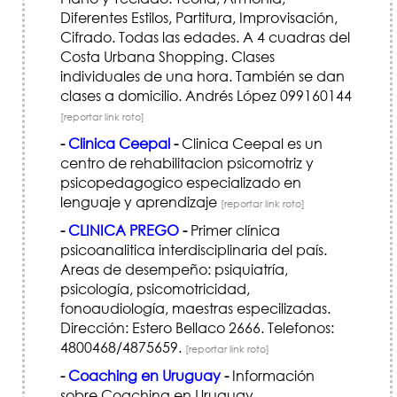
Diferentes Estilos, Partitura, Improvisación,
Cifrado. Todas las edades. A 4 cuadras del
Costa Urbana Shopping. Clases
individuales de una hora. También se dan
clases a domicilio. Andrés López 099160144
[reportar link roto]
-
Clinica Ceepal
-
Clinica Ceepal es un
centro de rehabilitacion psicomotriz y
psicopedagogico especializado en
lenguaje y aprendizaje
[reportar link roto]
-
CLINICA PREGO
-
Primer clínica
psicoanalitica interdisciplinaria del país.
Areas de desempeño: psiquiatría,
psicología, psicomotricidad,
fonoaudiología, maestras especilizadas.
Dirección: Estero Bellaco 2666. Telefonos:
4800468/4875659.
[reportar link roto]
-
Coaching en Uruguay
-
Información
sobre Coaching en Uruguay.