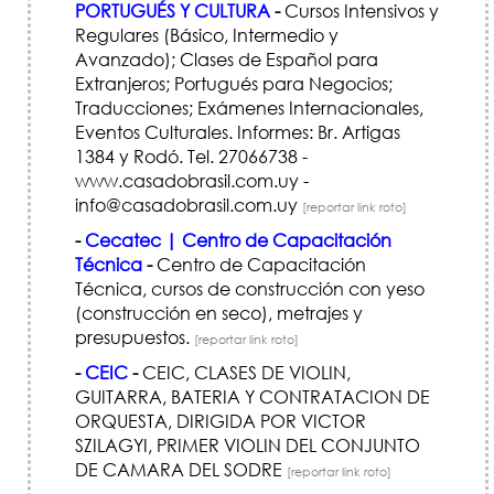
PORTUGUÉS Y CULTURA
-
Cursos Intensivos y
Regulares (Básico, Intermedio y
Avanzado); Clases de Español para
Extranjeros; Portugués para Negocios;
Traducciones; Exámenes Internacionales,
Eventos Culturales. Informes: Br. Artigas
1384 y Rodó. Tel. 27066738 -
www.casadobrasil.com.uy -
info@casadobrasil.com.uy
[reportar link roto]
-
Cecatec | Centro de Capacitación
Técnica
-
Centro de Capacitación
Técnica, cursos de construcción con yeso
(construcción en seco), metrajes y
presupuestos.
[reportar link roto]
-
CEIC
-
CEIC, CLASES DE VIOLIN,
GUITARRA, BATERIA Y CONTRATACION DE
ORQUESTA, DIRIGIDA POR VICTOR
SZILAGYI, PRIMER VIOLIN DEL CONJUNTO
DE CAMARA DEL SODRE
[reportar link roto]