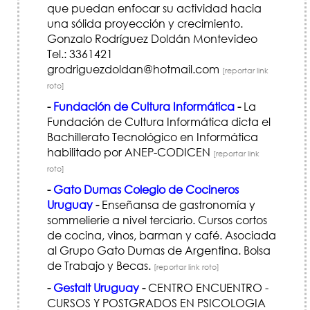
que puedan enfocar su actividad hacia
una sólida proyección y crecimiento.
Gonzalo Rodríguez Doldán Montevideo
Tel.: 3361421
grodriguezdoldan@hotmail.com
[reportar link
roto]
-
Fundación de Cultura Informática
-
La
Fundación de Cultura Informática dicta el
Bachillerato Tecnológico en Informática
habilitado por ANEP-CODICEN
[reportar link
roto]
-
Gato Dumas Colegio de Cocineros
Uruguay
-
Enseñansa de gastronomía y
sommelierie a nivel terciario. Cursos cortos
de cocina, vinos, barman y café. Asociada
al Grupo Gato Dumas de Argentina. Bolsa
de Trabajo y Becas.
[reportar link roto]
-
Gestalt Uruguay
-
CENTRO ENCUENTRO -
CURSOS Y POSTGRADOS EN PSICOLOGIA