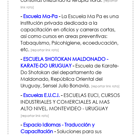
[reportar
link roto]
-
Escuela Ma-Pa
-
La Escuela Ma Pa es una
institución privada dedicada a la
capacitación en oficios y carreras cortas,
así como cursos en areas preventivas:
Tabaquismo, Psicohigiene, ecoeducación,
etc.
[reportar link roto]
-
ESCUELA SHOTOKAN MALDONADO -
KARATE-DO URUGUAY
-
Escuela de Karate-
Do Shotokan del departamento de
Maldonado, República Oriental del
Uruguay, Sensei Julio Bonavia.
[reportar link roto]
-
Escuelas E.U.C.I.
-
ESCUELAS EUCI, CURSOS
INDUSTRIALES Y COMERCIALES AL MAS
ALTO NIVEL. MONTEVIDEO - URUGUAY
[reportar link roto]
-
Espacio Idiomas - Traducción y
Capacitación
-
Soluciones para sus