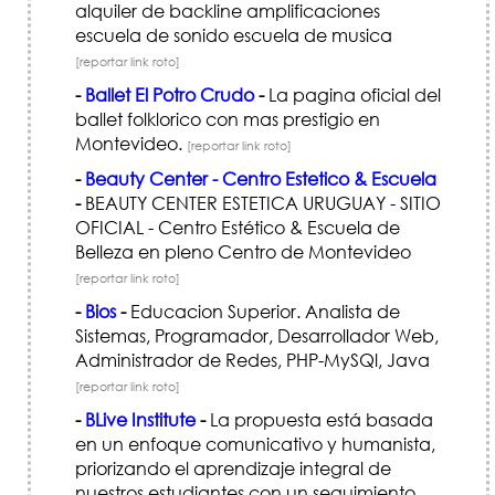
alquiler de backline amplificaciones
escuela de sonido escuela de musica
[reportar link roto]
-
Ballet El Potro Crudo
-
La pagina oficial del
ballet folklorico con mas prestigio en
Montevideo.
[reportar link roto]
-
Beauty Center - Centro Estetico & Escuela
-
BEAUTY CENTER ESTETICA URUGUAY - SITIO
OFICIAL - Centro Estético & Escuela de
Belleza en pleno Centro de Montevideo
[reportar link roto]
-
Bios
-
Educacion Superior. Analista de
Sistemas, Programador, Desarrollador Web,
Administrador de Redes, PHP-MySQl, Java
[reportar link roto]
-
BLive Institute
-
La propuesta está basada
en un enfoque comunicativo y humanista,
priorizando el aprendizaje integral de
nuestros estudiantes con un seguimiento