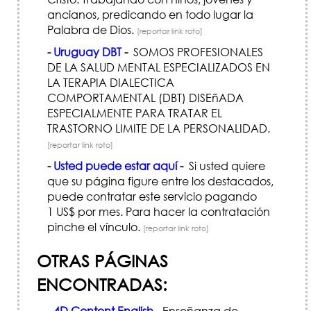
ancianos, predicando en todo lugar la
Palabra de Dios.
[reportar link roto]
-
Uruguay DBT
-
SOMOS PROFESIONALES
DE LA SALUD MENTAL ESPECIALIZADOS EN
LA TERAPIA DIALECTICA
COMPORTAMENTAL (DBT) DISEñADA
ESPECIALMENTE PARA TRATAR EL
TRASTORNO LIMITE DE LA PERSONALIDAD.
[reportar link roto]
-
Usted puede estar aquí
-
Si usted quiere
que su página figure entre los destacados,
puede contratar este servicio pagando
1 US$ por mes. Para hacer la contratación
pinche el vínculo.
[reportar link roto]
OTRAS PÁGINAS
ENCONTRADAS:
-
4D Content English
-
Enseñanza de