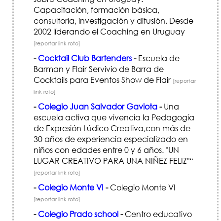
Capacitación, formación básica,
consultoría, investigación y difusión. Desde
2002 líderando el Coaching en Uruguay
[reportar link roto]
-
Cocktail Club Bartenders
-
Escuela de
Barman y Flair Servivio de Barra de
Cocktails para Eventos Show de Flair
[reportar
link roto]
-
Colegio Juan Salvador Gaviota
-
Una
escuela activa que vivencia la Pedagogía
de Expresión Lúdico Creativa,con más de
30 años de experiencia especializado en
niños con edades entre 0 y 6 años. "UN
LUGAR CREATIVO PARA UNA NIÑEZ FELIZ"“
[reportar link roto]
-
Colegio Monte VI
-
Colegio Monte VI
[reportar link roto]
-
Colegio Prado school
-
Centro educativo