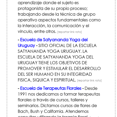
aprendizaje donde el sujeto es
protagonista de su propio proceso;
trabajando desde la técnica de grupo
operativo aspectos fundamentales como
la interacción, la comunicación y el
vínculo, entre otros.
[reportar link roto]
-
Escuela de Satyananda Yoga del
Uruguay
-
SITIO OFICIAL DE LA ESCUELA
SATYANANDA YOGA URUGUAY. LA
ESCUELA DE SATYANANDA YOGA DEL
URUGUAY TIENE LOS OBJETIVOS DE
PROMOVER Y ESTIMULAR EL DESARROLLO
DEL SER HUMANO EN SU INTEGRIDAD
FISICA, SIQUICA Y ESPIRITUAL.
[reportar link roto]
-
Escuela de Terapeutas Florales
-
Desde
1991 nos dedicamos a formar terapeutas
florales a través de cursos, talleres y
seminarios. Dictamos cursos de flores de
Bach, Bush y California. Atendemos
consultas utilizando la terapia floral.