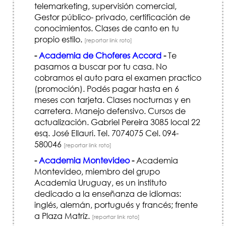
telemarketing, supervisión comercial,
Gestor público- privado, certificación de
conocimientos. Clases de canto en tu
propio estilo.
[reportar link roto]
-
Academia de Choferes Accord
-
Te
pasamos a buscar por tu casa. No
cobramos el auto para el examen practico
(promoción). Podés pagar hasta en 6
meses con tarjeta. Clases nocturnas y en
carretera. Manejo defensivo. Cursos de
actualización. Gabriel Pereira 3085 local 22
esq. José Ellauri. Tel. 7074075 Cel. 094-
580046
[reportar link roto]
-
Academia Montevideo
-
Academia
Montevideo, miembro del grupo
Academia Uruguay, es un instituto
dedicado a la enseñanza de idiomas:
inglés, alemán, portugués y francés; frente
a Plaza Matríz.
[reportar link roto]