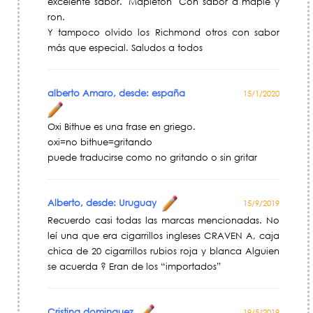
excelente sabor. "Mapleton" Con sabor a maple y
ron.
Y tampoco olvido los Richmond otros con sabor
más que especial. Saludos a todos
alberto Amaro, desde: españa
15/1/2020
Oxi Bithue es una frase en griego.
oxi=no bithue=gritando
puede traducirse como no gritando o sin gritar
Alberto, desde: Uruguay
15/9/2019
Recuerdo casi todas las marcas mencionadas. No
leí una que era cigarrillos ingleses CRAVEN A, caja
chica de 20 cigarrillos rubios roja y blanca Alguien
se acuerda ? Eran de los “importados”
Cristina dominguez
19/5/2019