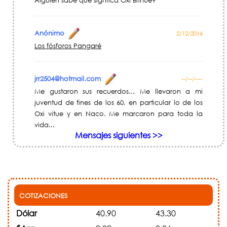
Alguien sabe que signfica Oxi Bithue?
Anónimo
2/12/2016
Los fósforos Pangaré
jrr2504@hotmail.com
--/--/----
Me gustaron sus recuerdos... Me llevaron a mi
juventud de fines de los 60, en particular lo de los
Oxi vitue y en Naco. Me marcaron para toda la
vida...
Mensajes siguientes >>
COTIZACIONES
Dólar
40.90
43.30