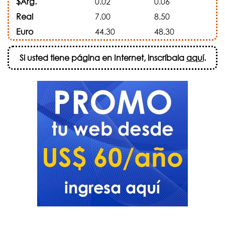
$Arg.
0.02
0.06
Real
7.00
8.50
Euro
44.30
48.30
Si usted tiene página en Internet, inscríbala
aquí
.