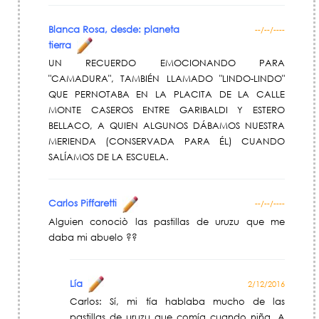
Blanca Rosa, desde: planeta
--/--/----
tierra
UN RECUERDO EMOCIONANDO PARA
"CAMADURA", TAMBIÉN LLAMADO "LINDO-LINDO"
QUE PERNOTABA EN LA PLACITA DE LA CALLE
MONTE CASEROS ENTRE GARIBALDI Y ESTERO
BELLACO, A QUIEN ALGUNOS DÁBAMOS NUESTRA
MERIENDA (CONSERVADA PARA ÉL) CUANDO
SALÍAMOS DE LA ESCUELA.
Carlos Piffaretti
--/--/----
Alguien conociò las pastillas de uruzu que me
daba mi abuelo ??
Lía
2/12/2016
Carlos: Sí, mi tía hablaba mucho de las
pastillas de uruzu que comía cuando niña. A