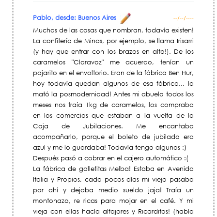
Pablo, desde: Buenos Aires
--/--/----
Muchas de las cosas que nombran, todavía existen!
La confitería de Minas, por ejemplo, se llama Irisarri
(y hay que entrar con los brazos en alto!). De los
caramelos "Claravoz" me acuerdo, tenían un
pajarito en el envoltorio. Eran de la fábrica Ben Hur,
hoy todavía quedan algunos de esa fábrica... la
mató la posmodernidad! Antes mi abuelo todos los
meses nos traía 1kg de caramelos, los compraba
en los comercios que estaban a la vuelta de la
Caja de Jubilaciones. Me encantaba
acompañarlo, porque el boleto de jubilado era
azul y me lo guardaba! Todavía tengo algunos :)
Después pasó a cobrar en el cajero automático :(
La fábrica de galletitas Melba! Estaba en Avenida
Italia y Propios, cada pocos días mi viejo pasaba
por ahí y dejaba medio sueldo jaja! Traía un
montonazo, re ricas para mojar en el café. Y mi
vieja con ellas hacía alfajores y Ricarditos! (había