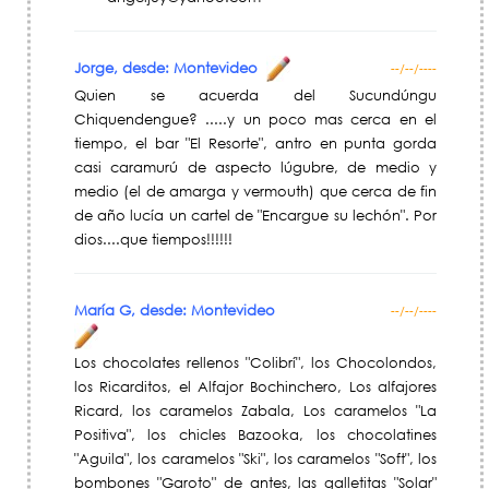
Jorge, desde: Montevideo
--/--/----
Quien se acuerda del Sucundúngu
Chiquendengue? .....y un poco mas cerca en el
tiempo, el bar "El Resorte", antro en punta gorda
casi caramurú de aspecto lúgubre, de medio y
medio (el de amarga y vermouth) que cerca de fin
de año lucía un cartel de "Encargue su lechón". Por
dios....que tiempos!!!!!!
María G, desde: Montevideo
--/--/----
Los chocolates rellenos "Colibrí", los Chocolondos,
los Ricarditos, el Alfajor Bochinchero, Los alfajores
Ricard, los caramelos Zabala, Los caramelos "La
Positiva", los chicles Bazooka, los chocolatines
"Aguila", los caramelos "Ski", los caramelos "Soft", los
bombones "Garoto" de antes, las galletitas "Solar"