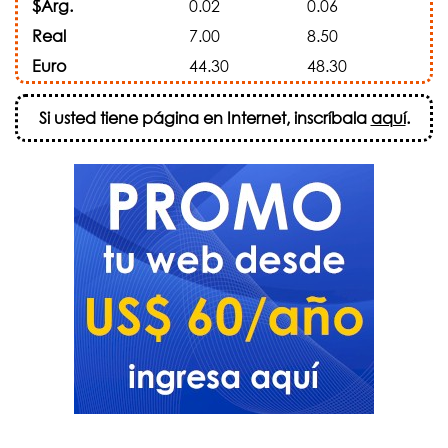
$Arg.
0.02
0.06
Real
7.00
8.50
Euro
44.30
48.30
Si usted tiene página en Internet, inscríbala
aquí
.