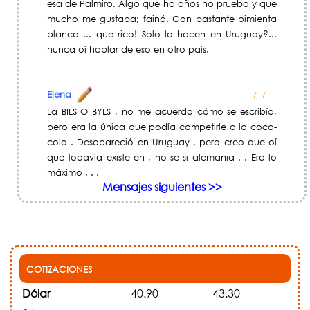
esa de Palmiro. Algo que ha años no pruebo y que
mucho me gustaba; fainá. Con bastante pimienta
blanca ... que rico! Solo lo hacen en Uruguay?...
nunca oí hablar de eso en otro país.
Elena
--/--/----
La BILS O BYLS , no me acuerdo cómo se escribía,
pero era la única que podía competirle a la coca-
cola . Desapareció en Uruguay , pero creo que oí
que todavía existe en , no se si alemania . . Era lo
máximo . . .
Mensajes siguientes >>
COTIZACIONES
Dólar
40.90
43.30