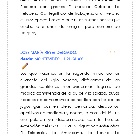
del Cine Casablanca y Biarritz. El dulce de leche
Ricoleso con grisines El Maestro Cubano. La
heladeria Cantegrill donde trabaje solo un verano
el 1968 epoca brava y que ni en suenos pense que
estaba a 5 anos de emigrar para siempre de
Uruguay...
JOSE MARÍA REYES DELGADO,
--/--/----
desde: MONTEVIDEO . URUGUAY
Los que nacimos en la segunda mitad de los
cuarenta del siglo pasado, disfrutamos de las
grandes confiterías montevideanas, lugares de
mágica convivencia de lo dulce y lo salado, cuyos
horarios de concurrencia coincidían con los de los
jugos gástricos en plena demanda: desayunos,
aperitivos de mediodía y noche, la hora del té . En
ese pelotón ya desaparecido, con la heroica
excepción del ORO DEL RHIN, figuraban entre otras
El Telégrafo, La Americana, La Liguria, La