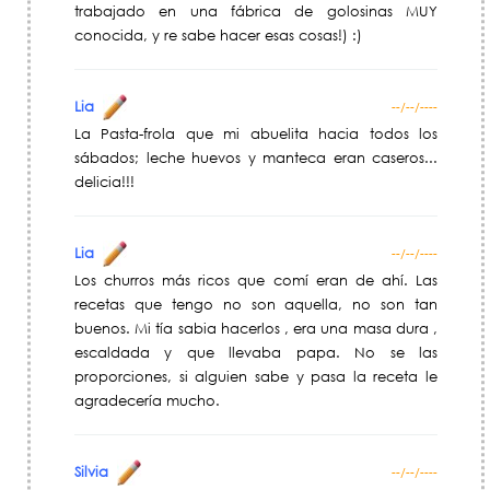
trabajado en una fábrica de golosinas MUY
conocida, y re sabe hacer esas cosas!) :)
Lia
--/--/----
La Pasta-frola que mi abuelita hacia todos los
sábados; leche huevos y manteca eran caseros...
delicia!!!
Lia
--/--/----
Los churros más ricos que comí eran de ahí. Las
recetas que tengo no son aquella, no son tan
buenos. Mi tía sabia hacerlos , era una masa dura ,
escaldada y que llevaba papa. No se las
proporciones, si alguien sabe y pasa la receta le
agradecería mucho.
Silvia
--/--/----