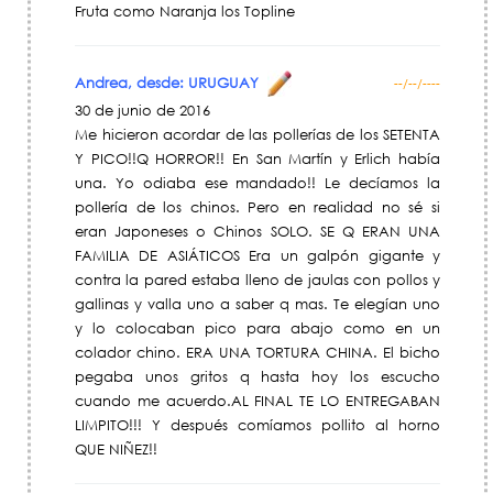
Fruta como Naranja los Topline
Andrea, desde: URUGUAY
--/--/----
30 de junio de 2016
Me hicieron acordar de las pollerías de los SETENTA
Y PICO!!Q HORROR!! En San Martín y Erlich había
una. Yo odiaba ese mandado!! Le decíamos la
pollería de los chinos. Pero en realidad no sé si
eran Japoneses o Chinos SOLO. SE Q ERAN UNA
FAMILIA DE ASIÁTICOS Era un galpón gigante y
contra la pared estaba lleno de jaulas con pollos y
gallinas y valla uno a saber q mas. Te elegían uno
y lo colocaban pico para abajo como en un
colador chino. ERA UNA TORTURA CHINA. El bicho
pegaba unos gritos q hasta hoy los escucho
cuando me acuerdo.AL FINAL TE LO ENTREGABAN
LIMPITO!!! Y después comíamos pollito al horno
QUE NIÑEZ!!