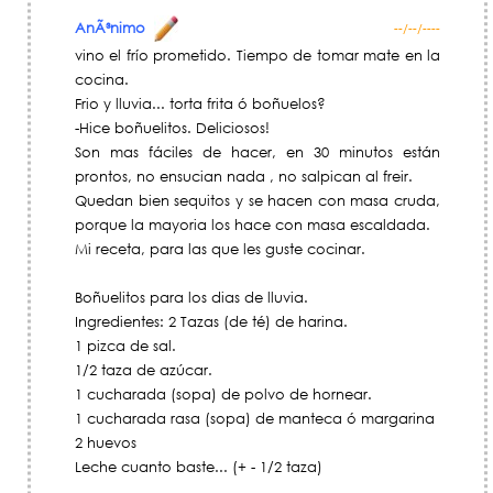
AnÃ³nimo
--/--/----
vino el frío prometido. Tiempo de tomar mate en la
cocina.
Frio y lluvia... torta frita ó boñuelos?
-Hice boñuelitos. Deliciosos!
Son mas fáciles de hacer, en 30 minutos están
prontos, no ensucian nada , no salpican al freir.
Quedan bien sequitos y se hacen con masa cruda,
porque la mayoria los hace con masa escaldada.
Mi receta, para las que les guste cocinar.
Boñuelitos para los dias de lluvia.
Ingredientes: 2 Tazas (de té) de harina.
1 pizca de sal.
1/2 taza de azúcar.
1 cucharada (sopa) de polvo de hornear.
1 cucharada rasa (sopa) de manteca ó margarina
2 huevos
Leche cuanto baste... (+ - 1/2 taza)