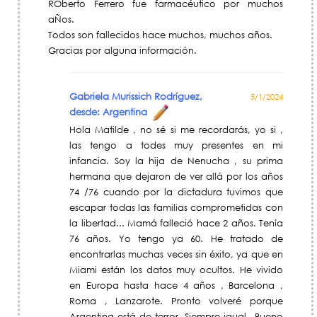
ROberto Ferrero fue farmacéutico por muchos
aÑos.
Todos son fallecidos hace muchos, muchos años.
Gracias por alguna información.
Gabriela Murissich Rodríguez,
5/1/2024
desde: Argentina
Hola Matilde , no sé si me recordarás, yo si ,
las tengo a todes muy presentes en mi
infancia. Soy la hija de Nenucha , su prima
hermana que dejaron de ver allá por los años
74 /76 cuando por la dictadura tuvimos que
escapar todas las familias comprometidas con
la libertad... Mamá falleció hace 2 años. Tenía
76 años. Yo tengo ya 60. He tratado de
encontrarlas muchas veces sin éxito, ya que en
Miami están los datos muy ocultos. He vivido
en Europa hasta hace 4 años , Barcelona ,
Roma , Lanzarote. Pronto volveré porque
Argentina está de terror. Siempre igual...Bueno