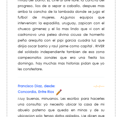
mitad del barrio. EL cine al aire libre, la cancha del
progreso, lios de a separ a caballo, despues mas
arriba la cancha de la lambada donde se jugo el
futbol de mujeres. ALgunos equipos que
intervenian: la espadiilla, uruguay, zapican con el
chueco gimenez y el lio mas lindo que vi con el
castronovo una pelea divina cicusa de homerito
peña arequita con el pipi garcia cuadra luz que
dirijia oscar barrio y raul jaime como capital . RIVER
del soldado independiente tambien de esa zona
campeonatos zonales que era una fiesta los
domingo. hay muchas mas historias pidan que yo
les constestare.
Francisco Diaz, desde:
--/--/----
Concordia, Entre Rios
Muy buenas, minuanos. Les escribo para hacerles
una consulta: yo necesito ubicar la casa de mi
abuelo paterno que queda en minas y de su
ubicacion solo tengo datos aislados. Me dicen que