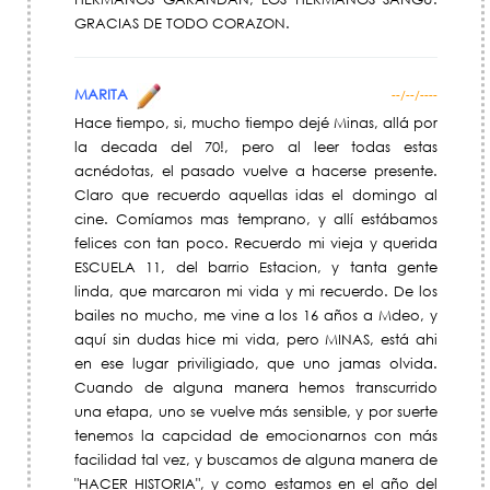
GRACIAS DE TODO CORAZON.
MARITA
--/--/----
Hace tiempo, si, mucho tiempo dejé Minas, allá por
la decada del 70!, pero al leer todas estas
acnédotas, el pasado vuelve a hacerse presente.
Claro que recuerdo aquellas idas el domingo al
cine. Comíamos mas temprano, y allí estábamos
felices con tan poco. Recuerdo mi vieja y querida
ESCUELA 11, del barrio Estacion, y tanta gente
linda, que marcaron mi vida y mi recuerdo. De los
bailes no mucho, me vine a los 16 años a Mdeo, y
aquí sin dudas hice mi vida, pero MINAS, está ahi
en ese lugar priviligiado, que uno jamas olvida.
Cuando de alguna manera hemos transcurrido
una etapa, uno se vuelve más sensible, y por suerte
tenemos la capcidad de emocionarnos con más
facilidad tal vez, y buscamos de alguna manera de
"HACER HISTORIA", y como estamos en el año del