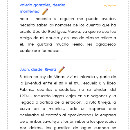
valeria gonzalez, desde:
--/--/----
montevieo
hola , necesito si alguien me puede ayudar.
necesito saber los nombres de los cuentos que ha
escrito Ubaldo Rodríguez Varela, ya que se que fue
amigo de mi abuelo y en uno de ellos se refiere a
el. me gustaria mucho leerlo. les agradesco
cualquier informacion
Juan, desde: Rivera
--/--/----
Si bien no soy de Minas, viví mi infancia y parte de
la juventud entre el 80 y el 89... escuela 8 y liceo
Fabini... cuantas anécdotas, no se olviden del
TREN... recuerdo largos viajes en sus vagones y la
llegada o partida de la estación...la ruta 8 vieja, la
curva de la muerte... todo un suspenso que
aceleraba el corazón al aproximarnos..la empresa
de ómnibus Lavalleja y los ómnibus a los que subías
por detrás.. las guerrillas de agua cuando se