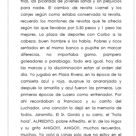
frias, las picardías de jóvenes sanas y sin perjuicios
para nadie. El cambio de revista Marnel y los
canjes según como estaba conservada la revista,
recuerdo los montones de revistas que te ofrecía
según las que llevabas por 0,50 pesos y 1 peso las
mejores. La plaza de deportes con Corbo a la
cabeza, buen hombre si los había. Pobres y ricos
sentados en el mismo banco o pupitre sin marcar
diferecias, no importaba gamo, pampero
goleadores o parabiago, todo era igual, hoy día
las marcas y la discriminación estan al orden del
día. Yo jugaba en Plaza Rivera, en la época de la
camiseta azul y roja, auqnue la anaranjada y
después la amarilla y azul fueron las primeras. Las
primeras épocas de Luzero como entrenador. Por
ahí recordaban a Francisco y su carrito del
Luchador, una canción lo dejó en la memoria de
todos. Jaramillo, El Sr. Gordo y su carro, el "hola
hola", ALFREDITO, pobre Alfredito, el Sr. de los Higos
y su grito AHIGO!!!, AHIGO!!, muchos recuerdos,
muchos. Yo volví a Minas solo que no estoy en el