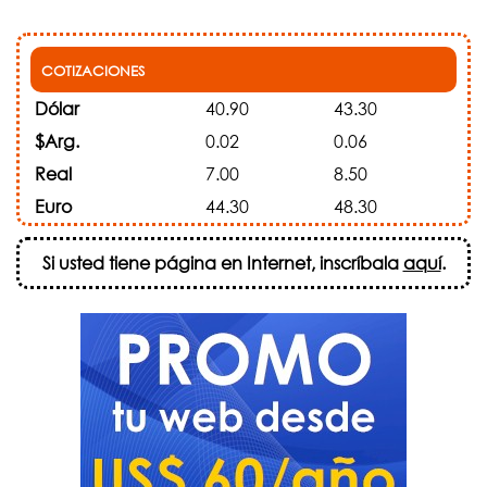
COTIZACIONES
Dólar
40.90
43.30
$Arg.
0.02
0.06
Real
7.00
8.50
Euro
44.30
48.30
Si usted tiene página en Internet, inscríbala
aquí
.