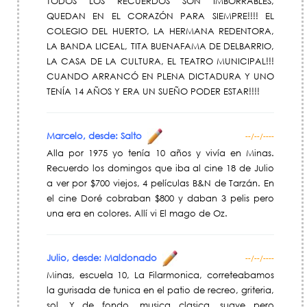
TODOS LOS RECUERDOS SON IMBORRABLES,
QUEDAN EN EL CORAZÓN PARA SIEMPRE!!!! EL
COLEGIO DEL HUERTO, LA HERMANA REDENTORA,
LA BANDA LICEAL, TITA BUENAFAMA DE DELBARRIO,
LA CASA DE LA CULTURA, EL TEATRO MUNICIPAL!!!
CUANDO ARRANCÓ EN PLENA DICTADURA Y UNO
TENÍA 14 AÑOS Y ERA UN SUEÑO PODER ESTAR!!!!
Marcelo, desde: Salto
--/--/----
Alla por 1975 yo tenía 10 años y vivía en Minas.
Recuerdo los domingos que iba al cine 18 de Julio
a ver por $700 viejos, 4 películas B&N de Tarzán. En
el cine Doré cobraban $800 y daban 3 pelis pero
una era en colores. Allí vi El mago de Oz.
Julio, desde: Maldonado
--/--/----
Minas, escuela 10, La Filarmonica, correteabamos
la gurisada de tunica en el patio de recreo, griteria,
sol. Y de fondo, musica clasica, suave pero