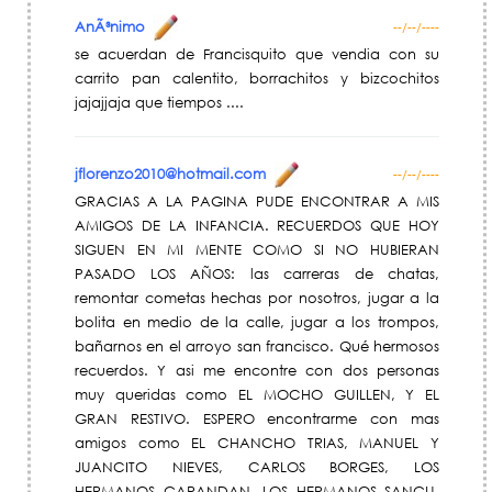
AnÃ³nimo
--/--/----
se acuerdan de Francisquito que vendia con su
carrito pan calentito, borrachitos y bizcochitos
jajajjaja que tiempos ....
jflorenzo2010@hotmail.com
--/--/----
GRACIAS A LA PAGINA PUDE ENCONTRAR A MIS
AMIGOS DE LA INFANCIA. RECUERDOS QUE HOY
SIGUEN EN MI MENTE COMO SI NO HUBIERAN
PASADO LOS AÑOS: las carreras de chatas,
remontar cometas hechas por nosotros, jugar a la
bolita en medio de la calle, jugar a los trompos,
bañarnos en el arroyo san francisco. Qué hermosos
recuerdos. Y asi me encontre con dos personas
muy queridas como EL MOCHO GUILLEN, Y EL
GRAN RESTIVO. ESPERO encontrarme con mas
amigos como EL CHANCHO TRIAS, MANUEL Y
JUANCITO NIEVES, CARLOS BORGES, LOS
HERMANOS GARANDAN, LOS HERMANOS SANGU.