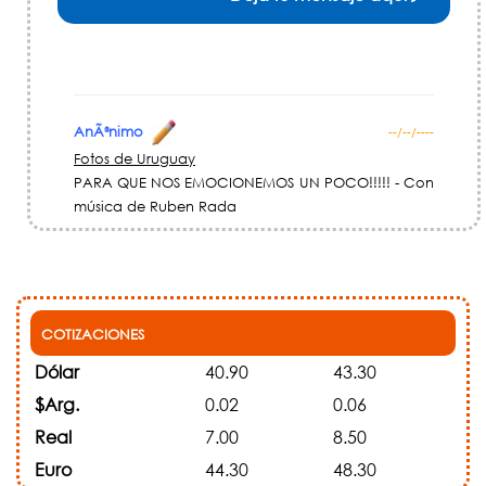
AnÃ³nimo
--/--/----
Fotos de Uruguay
PARA QUE NOS EMOCIONEMOS UN POCO!!!!! - Con
música de Ruben Rada
COTIZACIONES
Dólar
40.90
43.30
$Arg.
0.02
0.06
Real
7.00
8.50
Euro
44.30
48.30