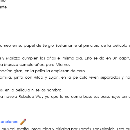
ndez
ante
meo en su papel de Sergio Bustamante al principio de la película
y Marizza cumplen los años el mismo día. Esto se da en un capítul
ula Marizza cumple años, pero Mía no.
 hacían giras, en la película empiezan de cero.
familia, junto con Hilda y Lujan, en la película viven separadas y no
s, en la película ni se los nombra.
a la novela Rebelde Way ya que toma como base sus personajes princ
 Canelones
la musical escrita, producida y dirigida por Tomás Yankelevich. Está