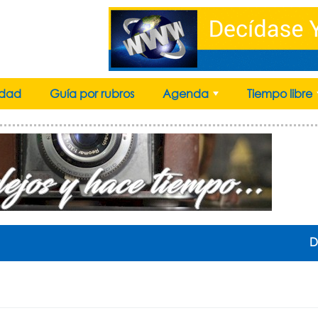
idad
Guía por rubros
Agenda
Tiempo libre
+
D