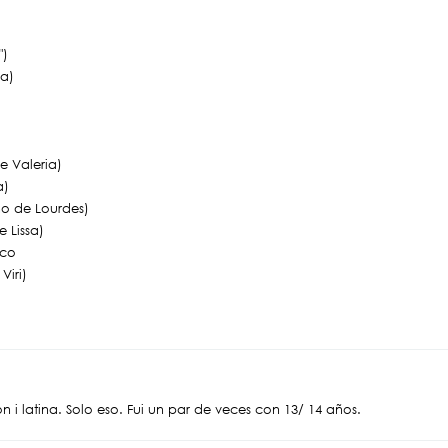
")
sa)
e Valeria)
a)
o de Lourdes)
 Lissa)
nco
Viri)
n i latina. Solo eso. Fui un par de veces con 13/ 14 años.