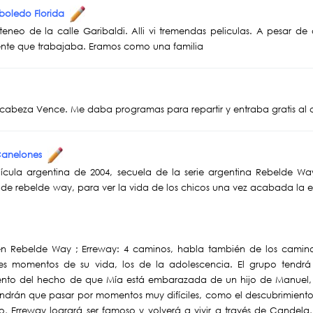
eboledo Florida
Ateneo de la calle Garibaldi. Alli vi tremendas peliculas. A pesar de
gente que trabajaba. Eramos como una familia
 cabeza Vence. Me daba programas para repartir y entraba gratis al cin
 Canelones
ícula argentina de 2004, secuela de la serie argentina Rebelde Way
 de rebelde way, para ver la vida de los chicos una vez acabada la e
en Rebelde Way ; Erreway: 4 caminos, habla también de los camino
res momentos de su vida, los de la adolescencia. El grupo tend
nto del hecho de que Mía está embarazada de un hijo de Manuel, q
ndrán que pasar por momentos muy difíciles, como el descubrimient
, Erreway logrará ser famoso y volverá a vivir a través de Candela,