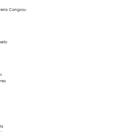
ereira Cangosu
xeto
s
rrez
ta