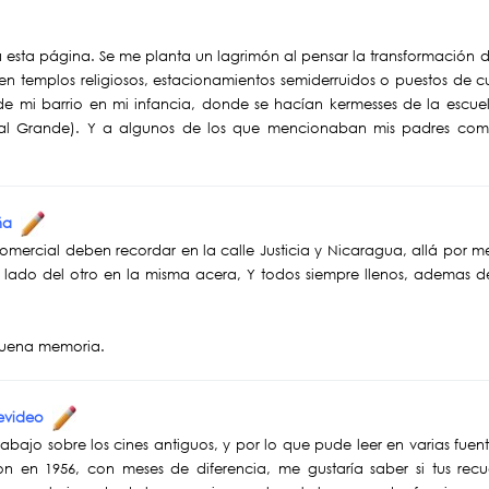
 esta página. Se me planta un lagrimón al pensar la transformación d
 en templos religiosos, estacionamientos semiderruidos o puestos de c
de mi barrio en mi infancia, donde se hacían kermesses de la escue
al Grande). Y a algunos de los que mencionaban mis padres como
aña
mercial deben recordar en la calle Justicia y Nicaragua, allá por me
lado del otro en la misma acera, Y todos siempre llenos, ademas del
 buena memoria.
tevideo
abajo sobre los cines antiguos, y por lo que pude leer en varias fue
on en 1956, con meses de diferencia, me gustaría saber si tus re