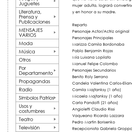
Juguetes
mujer adulta, logrará converti
+
Literatura,
y en honor a su madre.
Prensa y
Publicaciones
+
Reparto
MENSAJES
Personaje Actor/Actriz original
VARIOS
+
Personajes Principales
Moda
Marizza Camila Bordonaba
Música
Pablo Benjamín Rojas
+
Mía Luisana Lopilato
Otros
Manuel Felipe Colombo
Por
Personajes Secundarios
Departamento
+
Benito Roly Serrano
Propagandas
Candela Valentina Carlos-Elian
Radio
Camila Majtanksy (1 año)
Micaela Majtanksy (1 año)
Símbolos Patrios
Carla Pandolfi (21 años)
+
Usos y
Angioletti Claudio Rissi
costumbres
+
Vaqueano Ricardo Lazzara
Teatro
Pedro Martin Borisenko
+
Televisión
Recepcionista Gabriela Gropp