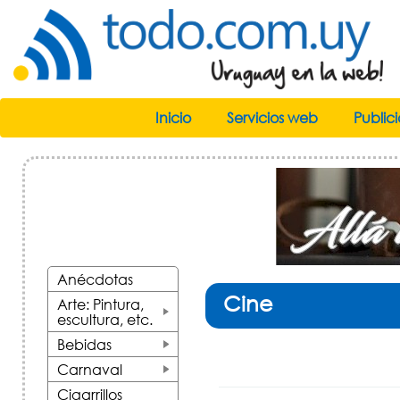
Inicio
Servicios web
Public
Anécdotas
Cine
Arte: Pintura,
escultura, etc.
+
Bebidas
+
Carnaval
+
Cigarrillos