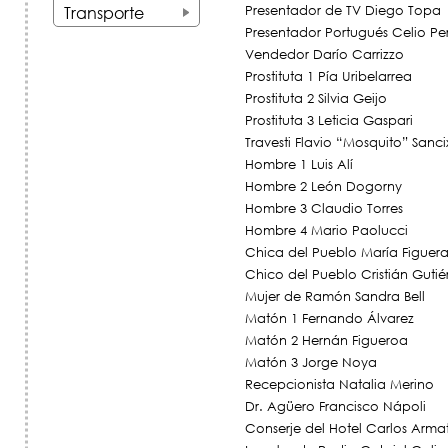
+
Transporte
Presentador de TV Diego Topa
+
Presentador Portugués Celio P
Vendedor Darío Carrizzo
Prostituta 1 Pía Uribelarrea
Prostituta 2 Silvia Geijo
Prostituta 3 Leticia Gaspari
Travesti Flavio “Mosquito” Sanci
Hombre 1 Luis Alí
Hombre 2 León Dogorny
Hombre 3 Claudio Torres
Hombre 4 Mario Paolucci
Chica del Pueblo María Figuera
Chico del Pueblo Cristián Gutié
Mujer de Ramón Sandra Bell
Matón 1 Fernando Álvarez
Matón 2 Hernán Figueroa
Matón 3 Jorge Noya
Recepcionista Natalia Merino
Dr. Agüero Francisco Nápoli
Conserje del Hotel Carlos Arma