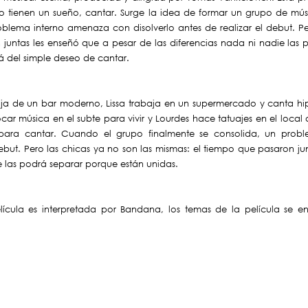
ólo tienen un sueño, cantar. Surge la idea de formar un grupo de m
oblema interno amenaza con disolverlo antes de realizar el debut. Pe
juntas les enseñó que a pesar de las diferencias nada ni nadie las
á del simple deseo de cantar.
ja de un bar moderno, Lissa trabaja en un supermercado y canta hip
ocar música en el subte para vivir y Lourdes hace tatuajes en el loca
para cantar. Cuando el grupo finalmente se consolida, un prob
 debut. Pero las chicas ya no son las mismas: el tiempo que pasaron j
e las podrá separar porque están unidas.
cula es interpretada por Bandana, los temas de la película se enc