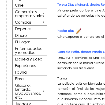
Teresa Diaz Mainard, desde: R
Cine
Mi cine preferido fue el cine 
Comercios y
empresas varias
extrañando sus peliculas y la 
+
Comidas
+
Deportes
hector diaz
Dinero
Cine Capurro: el portero era el
El Hogar
Enfermedades
Gonzalo Peña, desde: Pando
y remedios
Erreway: 4 caminos es una pel
Escuela y Liceo
continuar con la misma historia
Expresiones
luchando por sus sueños
Fauna
Flora
Trama
La película está ambientada 
Glosario:
lunfardo,
tomarán al final de los mejo
uruguayismos,
hermosos, como el descubrimie
+
etc.
que llamarán Candela. Pero te
Juegos y
que no tiene cura. Sin embargo