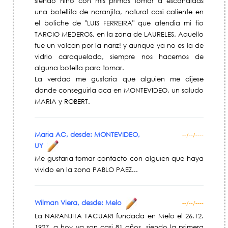
siendo niño con mis primas tomar a escondidas
una botellita de naranjita, natural casi caliente en
el boliche de "LUIS FERREIRA" que atendia mi tio
TARCIO MEDEROS, en la zona de LAURELES. Aquello
fue un volcan por la nariz! y aunque ya no es la de
vidrio caraquelada, siempre nos hacemos de
alguna botella para tomar.
La verdad me gustaria que alguien me dijese
donde conseguirla aca en MONTEVIDEO. un saludo
MARIA y ROBERT.
Maria AC, desde: MONTEVIDEO,
--/--/----
UY
Me gustaria tomar contacto con alguien que haya
vivido en la zona PABLO PAEZ...
Wilman Viera, desde: Melo
--/--/----
La NARANJITA TACUARI fundada en Melo el 26.12.
1927, a hoy ya son casi 81 años, siendo la primera