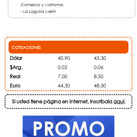
Comercio y Mahoma.
- La Laguna Merín
COTIZACIONES
Dólar
40.90
43.30
$Arg.
0.02
0.06
Real
7.00
8.50
Euro
44.30
48.30
Si usted tiene página en Internet, inscríbala
aquí
.