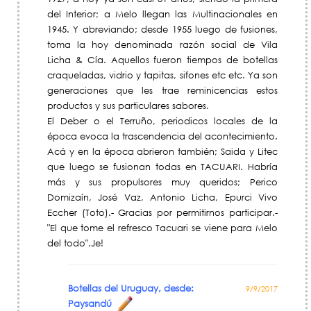
del Interior; a Melo llegan las Multinacionales en
1945. Y abreviando; desde 1955 luego de fusiones,
toma la hoy denominada razón social de Vila
Licha & Cía. Aquellos fueron tiempos de botellas
craqueladas, vidrio y tapitas, sifones etc etc. Ya son
generaciones que les trae reminicencias estos
productos y sus particulares sabores.
El Deber o el Terruño, periodicos locales de la
época evoca la trascendencia del acontecimiento.
Acá y en la época abrieron también; Saida y Litec
que luego se fusionan todas en TACUARI. Habría
más y sus propulsores muy queridos; Perico
Domizaín, José Vaz, Antonio Licha, Epurci Vivo
Eccher (Toto).- Gracias por permitirnos participar.-
"El que tome el refresco Tacuari se viene para Melo
del todo".Je!
Botellas del Uruguay, desde:
9/9/2017
Paysandú