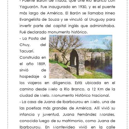
- Puente Barón de Mauá, que une Río Branco con
Yaguarón. Fue inaugurado en 1930, y es el puente
más largo de América. El Barón se llamaba Irineo
Evangelista de Souza y se vinculó al Uruguay para
invertir parte del capital inglés que administraba.
Fué declarado monumento histórico.
- La Posta del
Chuy, del
Tacuarí.
Construida en
el año 1859,
sirvió de
hospedaje a
los viajeros en diligencia. Está ubicada en el
camino desde Melo a Río Branco, a 12 Km de la
ciudad de Melo. Monumento Histórico Nacional.
- La casa de Juana de Ibarbourou en Melo, una de
las poetisas más grandes de América. Allí vivió su
infancia y juventud, Juana Fernández Morales,
conocida luego de su matrimonio, como Juana de
Ibarbourou. En Montevideo vivió en la calle