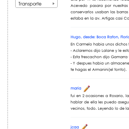
+
Transporte
Acevedo pasara por nuestras
+
conservarlos usaban las barra
estaba en la av. Artigas casi C
Hugo, desde: Boca Raton, Flor
En Carmelo habia unos dichos
- Aclaremos dijo Lalane y le e
- Esta frescachon dijo Gamarra 
- Y despues habia un almacener
te hagas el Armanini(el tonto).
maria
fui en 2 ocasiones a Rosario, 
hablar de ella les puedo asegur
vecinos, todo. Leyendo lo de l
jcaa