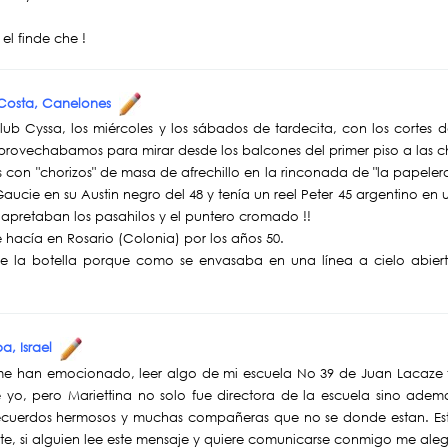
el finde che !
 Costa, Canelones
Club Cyssa, los miércoles y los sábados de tardecita, con los cortes 
provechabamos para mirar desde los balcones del primer piso a las c
 con "chorizos" de masa de afrechillo en la rinconada de "la papel
Gaucie en su Austin negro del 48 y tenía un reel Peter 45 argentino e
 apretaban los pasahilos y el puntero cromado !!
 hacía en Rosario (Colonia) por los años 50.
e la botella porque como se envasaba en una línea a cielo abier
ba, Israel
ue me han emocionado, leer algo de mi escuela No 39 de Juan Lacaze
e yo, pero Mariettina no solo fue directora de la escuela sino adem
ecuerdos hermosos y muchas compañeras que no se donde estan. Est
e, si alguien lee este mensaje y quiere comunicarse conmigo me ale