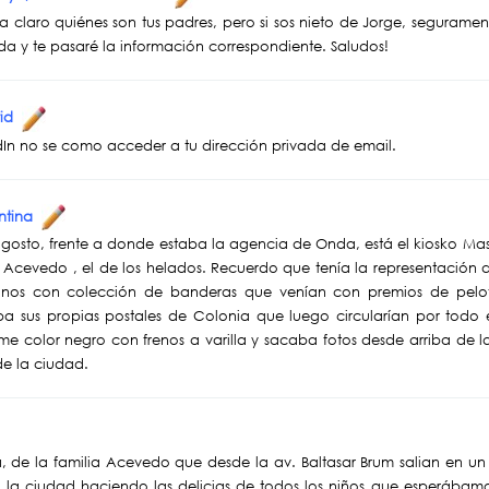
 claro quiénes son tus padres, pero si sos nieto de Jorge, seguramen
da y te pasaré la información correspondiente. Saludos!
rid
edIn no se como acceder a tu dirección privada de email.
entina
agosto, frente a donde estaba la agencia de Onda, está el kiosko Ma
 Acevedo , el de los helados. Recuerdo que tenía la representación d
s con colección de banderas que venían con premios de pelota
aba sus propias postales de Colonia que luego circularían por to
me color negro con frenos a varilla y sacaba fotos desde arriba de la
de la ciudad.
, de la familia Acevedo que desde la av. Baltasar Brum salian en un c
da la ciudad haciendo las delicias de todos los niños que esperábam