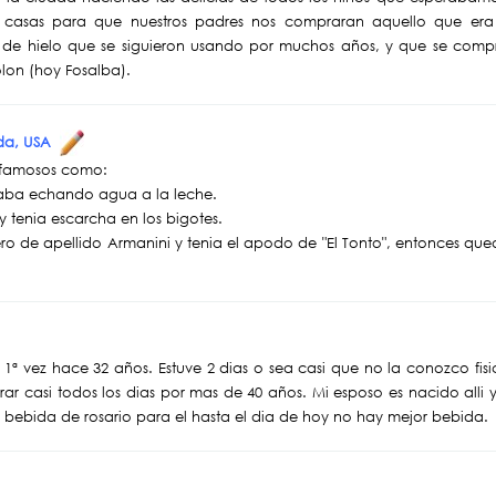
 casas para que nuestros padres nos compraran aquello que er
s de hielo que se siguieron usando por muchos años, y que se compr
olon (hoy Fosalba).
ida, USA
 famosos como:
staba echando agua a la leche.
y tenia escarcha en los bigotes.
o de apellido Armanini y tenia el apodo de "El Tonto", entonces que
la 1ª vez hace 32 años. Estuve 2 dias o sea casi que no la conozco fi
ar casi todos los dias por mas de 40 años. Mi esposo es nacido alli 
a bebida de rosario para el hasta el dia de hoy no hay mejor bebida.