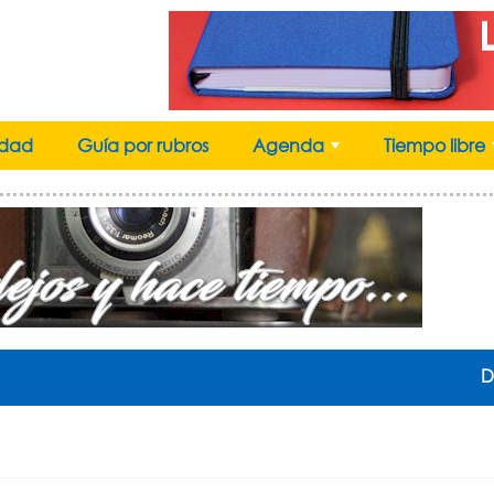
idad
Guía por rubros
Agenda
Tiempo libre
+
D