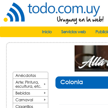
Inicio
Servicios web
Public
Anécdotas
Colonia
Arte: Pintura,
escultura, etc.
+
Bebidas
+
Carnaval
+
Cigarrillos