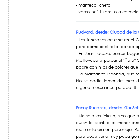
- manteca, cheta
- vamo pa´ tilkara, o a carmelo 
Rudyard, desde: Ciudad de la
- Las funciones de cine en el 
para cambiar el rollo, donde a
- En Juan Lacaze, pescar bogas
Me llevaba a pescar el "Ñato" 
padre con hilos de colores que
- La manzanita Esponda, que se
No se podía tomar del pico d
alguna mosca incorporada !!!
Fanny Rucanski, desde: Kfar Sa
- No solo los felicito, sino q
quien lo escribio es menor qu
realmente era un personaje. R
pero pude ver a muy poca gent