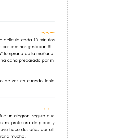
--/--/----
de película cada 10 minutos
hicas que nos gustaban !!!
era" temprano de la mañana.
n una caña preparada por mi
to de vez en cuando tenía
--/--/----
 fue un alegron, seguro que
as mi profesora de piano y
uve hace dos años por alli
graria mucho.