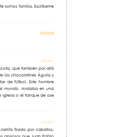
te somos familia. Escríbeme
4/5/2026
--/--/----
scota, que también por allá
e los chocolatines Águila y
s de fútbol. Este hombre
do el mundo. Andaba en una
 iglesia o el tanque de ose
--/--/----
arrito tirado por caballos,
os ansiosos que Juan Pablo