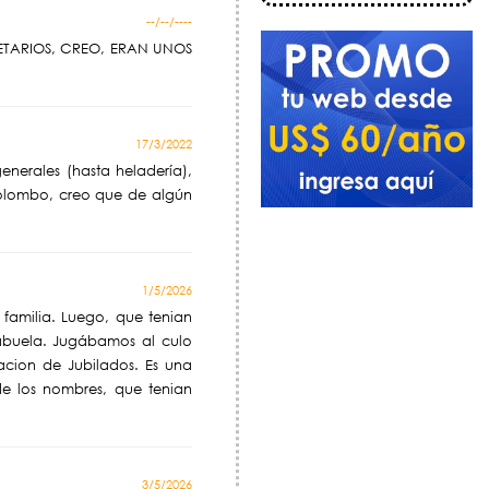
--/--/----
ETARIOS, CREO, ERAN UNOS
17/3/2022
nerales (hasta heladería),
Colombo, creo que de algún
1/5/2026
 familia. Luego, que tenian
sabuela. Jugábamos al culo
acion de Jubilados. Es una
de los nombres, que tenian
3/5/2026