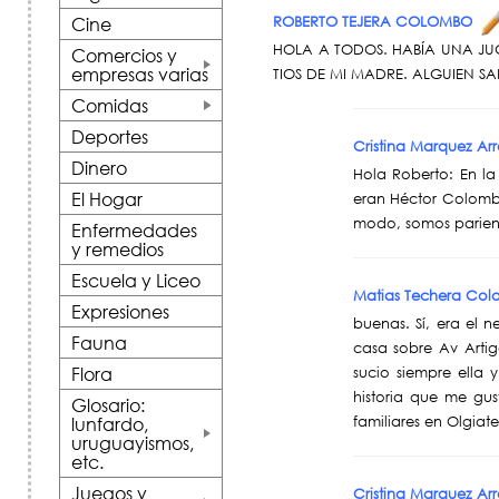
ROBERTO TEJERA COLOMBO
Cine
HOLA A TODOS. HABÍA UNA JU
Comercios y
empresas varias
TIOS DE MI MADRE. ALGUIEN S
+
Comidas
+
Deportes
Cristina Marquez A
Dinero
Hola Roberto: En la
El Hogar
eran Héctor Colomb
modo, somos parient
Enfermedades
y remedios
Escuela y Liceo
Matias Techera Co
Expresiones
buenas. Sí, era el 
Fauna
casa sobre Av Artig
Flora
sucio siempre ella 
historia que me gu
Glosario:
lunfardo,
familiares en Olgiat
uruguayismos,
+
etc.
Juegos y
Cristina Marquez A