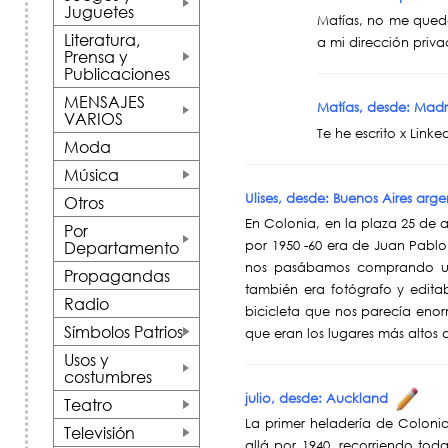
Juguetes
+
Matías, no me queda
Literatura,
a mi dirección priva
Prensa y
Publicaciones
+
MENSAJES
Matías, desde: Mad
VARIOS
+
Te he escrito x Link
Moda
Música
+
Ulises, desde: Buenos Aires arg
Otros
En Colonia, en la plaza 25 de 
Por
por 1950 -60 era de Juan Pablo
Departamento
+
nos pasábamos comprando uno
Propagandas
también era fotógrafo y edit
Radio
bicicleta que nos parecía enor
Símbolos Patrios
que eran los lugares más altos 
+
Usos y
costumbres
+
julio, desde: Auckland
Teatro
+
La primer heladería de Colonia
Televisión
allá por 1940, recorriendo to