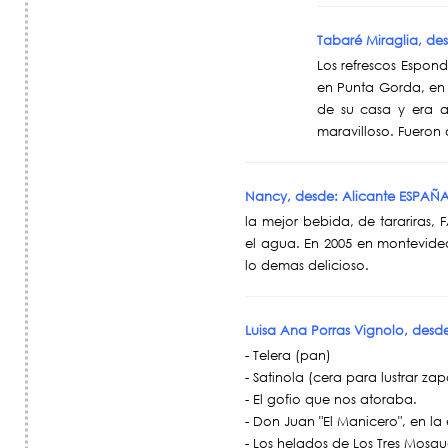
Tabaré Miraglia, de
Los refrescos Espon
en Punta Gorda, en l
de su casa y era a
maravilloso. Fueron
Nancy, desde: Alicante ESPA
la mejor bebida, de tarariras,
el agua. En 2005 en montevideo
lo demas delicioso.
Luisa Ana Porras Vignolo, desde
- Telera (pan)
- Satinola (cera para lustrar zap
- El gofio que nos atoraba.
- Don Juan "El Manicero", en la
- Los helados de Los Tres Mosqu