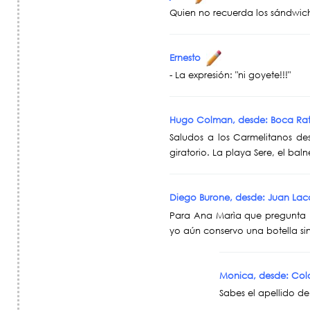
Quien no recuerda los sándwich
Ernesto
- La expresión: "ni goyete!!!"
Hugo Colman, desde: Boca Rat
Saludos a los Carmelitanos d
giratorio. La playa Sere, el bal
Diego Burone, desde: Juan La
Para Ana Marìa que pregunta 
yo aún conservo una botella sin
Monica, desde: Co
Sabes el apellido d