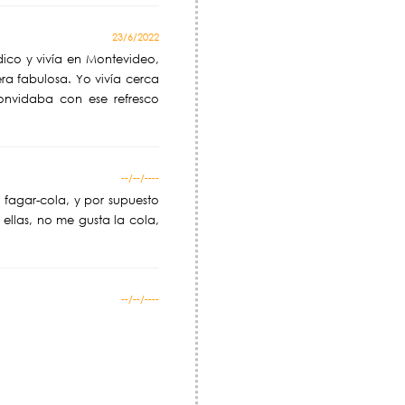
23/6/2022
dico y vivía en Montevideo,
era fabulosa. Yo vivía cerca
convidaba con ese refresco
--/--/----
 fagar-cola, y por supuesto
ellas, no me gusta la cola,
--/--/----