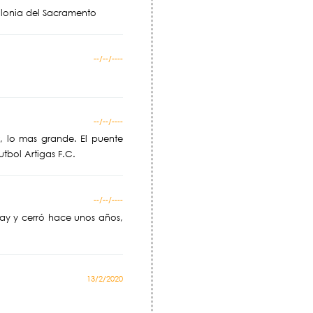
Colonia del Sacramento
--/--/----
--/--/----
, lo mas grande. El puente
utbol Artigas F.C.
--/--/----
ay y cerró hace unos años,
13/2/2020