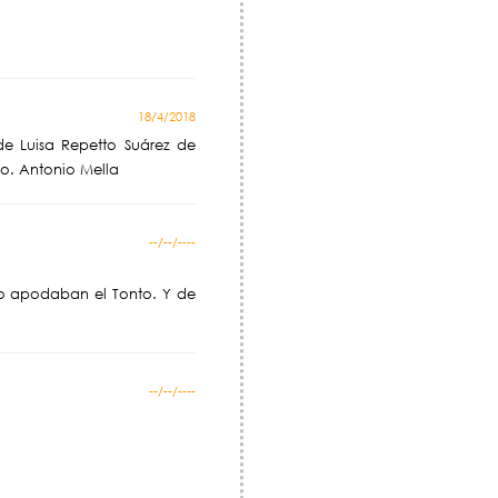
18/4/2018
e Luisa Repetto Suárez de
o. Antonio Mella
--/--/----
lo apodaban el Tonto. Y de
--/--/----