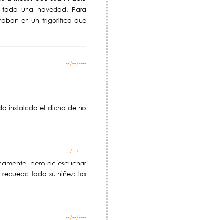
a toda una novedad. Para
aban en un frigorífico que
--/--/----
do instalado el dicho de no
--/--/----
sicamente, pero de escuchar
y recueda todo su niñez: los
--/--/----