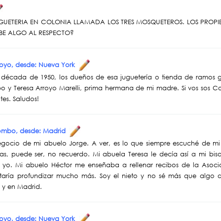
GUETERIA EN COLONIA LLAMADA LOS TRES MOSQUETEROS. LOS PROPI
ABE ALGO AL RESPECTO?
rroyo, desde: Nueva York
 década de 1950, los dueños de esa juguetería o tienda de ramos ge
o y Teresa Arroyo Marelli, prima hermana de mi madre. Si vos sos 
es. Saludos!
lombo, desde: Madrid
negocio de mi abuelo Jorge. A ver, es lo que siempre escuché de mi
as, puede ser, no recuerdo. Mi abuela Teresa le decía así a mi bi
y yo. Mi abuelo Héctor me enseñaba a rellenar recibos de la Asoci
staría profundizar mucho más. Soy el nieto y no sé más que algo 
e y en Madrid.
rroyo, desde: Nueva York