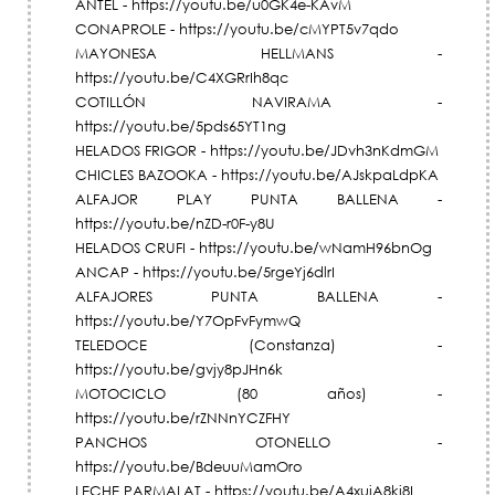
ANTEL - https://youtu.be/u0GK4e-KAvM
CONAPROLE - https://youtu.be/cMYPT5v7qdo
MAYONESA HELLMANS -
https://youtu.be/C4XGRrIh8qc
COTILLÓN NAVIRAMA -
https://youtu.be/5pds65YT1ng
HELADOS FRIGOR - https://youtu.be/JDvh3nKdmGM
CHICLES BAZOOKA - https://youtu.be/AJskpaLdpKA
ALFAJOR PLAY PUNTA BALLENA -
https://youtu.be/nZD-r0F-y8U
HELADOS CRUFI - https://youtu.be/wNamH96bnOg
ANCAP - https://youtu.be/5rgeYj6dlrI
ALFAJORES PUNTA BALLENA -
https://youtu.be/Y7OpFvFymwQ
TELEDOCE (Constanza) -
https://youtu.be/gvjy8pJHn6k
MOTOCICLO (80 años) -
https://youtu.be/rZNNnYCZFHY
PANCHOS OTONELLO -
https://youtu.be/BdeuuMamOro
LECHE PARMALAT - https://youtu.be/A4xujA8kj8I