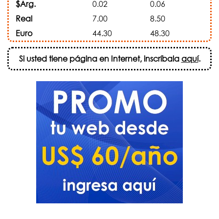
$Arg.
0.02
0.06
Real
7.00
8.50
Euro
44.30
48.30
Si usted tiene página en Internet, inscríbala
aquí
.