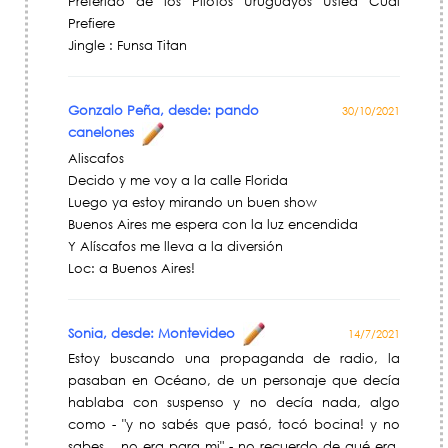
Preferido de los Pilotos Uruguayos Usted Cual
Prefiere
Jingle : Funsa Titan
Gonzalo Peña, desde: pando
30/10/2021
canelones
Aliscafos
Decido y me voy a la calle Florida
Luego ya estoy mirando un buen show
Buenos Aires me espera con la luz encendida
Y Alíscafos me lleva a la diversión
Loc: a Buenos Aires!
Sonia, desde: Montevideo
14/7/2021
Estoy buscando una propaganda de radio, la
pasaban en Océano, de un personaje que decía
hablaba con suspenso y no decía nada, algo
como - "y no sabés que pasó, tocó bocina! y no
sabes... no era para mi" - no recuerdo de qué era,