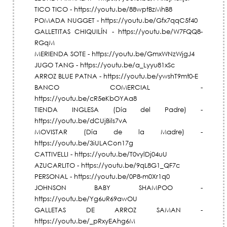
TICO TICO - https://youtu.be/88wptBzMhB8
POMADA NUGGET - https://youtu.be/Gfx7qqC5f40
GALLETITAS CHIQUILÍN - https://youtu.be/W7FQQ8-
RGqM
MERIENDA SOTE - https://youtu.be/GmxWNzWjgJ4
JUGO TANG - https://youtu.be/a_Lyyu81xSc
ARROZ BLUE PATNA - https://youtu.be/ywshT9mt0-E
BANCO COMERCIAL -
https://youtu.be/cR5eKbOYAa8
TIENDA INGLESA (Día del Padre) -
https://youtu.be/dCUjBils7vA
MOVISTAR (Día de la Madre) -
https://youtu.be/3iULACon17g
CATTIVELLI - https://youtu.be/T0vylDj04uU
AZUCARLITO - https://youtu.be/9qL8G1_QF7c
PERSONAL - https://youtu.be/0P8-m0Xr1q0
JOHNSON BABY SHAMPOO -
https://youtu.be/Yg6uR69awOU
GALLETAS DE ARROZ SAMAN -
https://youtu.be/_pRxyEAhg6M