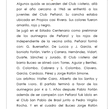
Algunos quizàs se acuerden del Club Misterio, allà
por el año cercano a 1965 se enfrentó a los
juveniles del Club Peñarol. Su cancha estaba
ubicada en Propios casi Rivera. Sus colores fueron
amarillo, rojo y negro.
Se jugò en el Estadio Centenario como preliminar
de los aurinegros de Peñarol y los rojos de
Independiente de la vecina orilla. Peñarol formò
con: G. Buenseñor, De Lucca y J. Garcìa, el
boniato Forlàn, Vertin y Carrera, Hernàndez, Vidart,
Duarte, Sànchez y Jurado. El Club Misterio del
barrio Buceo se alineò con: Torres, Aguiar y Benìtez,
O. Colombo, Cabrera y S. Colombo, Clavero,
Garcìa, Cardozo, Pèrez y Jorge Ratòn Simone.
Los arbitros: Walter Cairo, Alberto de los Santos y
Dante Moro. El partido terminò a favor de los
aurinegros por 4 a 1. Años despuès Pablo Forlàn
ademàs de ser campeòn con Peñarol fuè ìdolo en
el Club San Pablo de Brasil junto a Pedro Virgilio
Rocha. Y en el cuadro del Buceo Jorge Ratòn