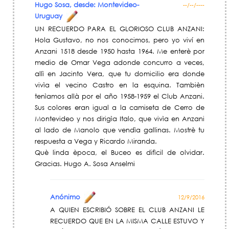
Hugo Sosa, desde: Montevideo-
--/--/----
Uruguay
UN RECUERDO PARA EL GLORIOSO CLUB ANZANI:
Hola Gustavo, no nos conocimos, pero yo viví en
Anzani 1518 desde 1950 hasta 1964. Me enterè por
medio de Omar Vega adonde concurro a veces,
allì en Jacinto Vera, que tu domicilio era donde
vivìa el vecino Castro en la esquina. Tambièn
tenìamos allà por el año 1958-1959 el Club Anzani.
Sus colores eran igual a la camiseta de Cerro de
Montevideo y nos dirigìa Italo, que vivìa en Anzani
al lado de Manolo que vendìa gallinas. Mostrè tu
respuesta a Vega y Ricardo Miranda.
Què linda època, el Buceo es difìcil de olvidar.
Gracias. Hugo A. Sosa Anselmi
Anónimo
12/9/2016
A QUIEN ESCRIBIÓ SOBRE EL CLUB ANZANI LE
RECUERDO QUE EN LA MISMA CALLE ESTUVO Y