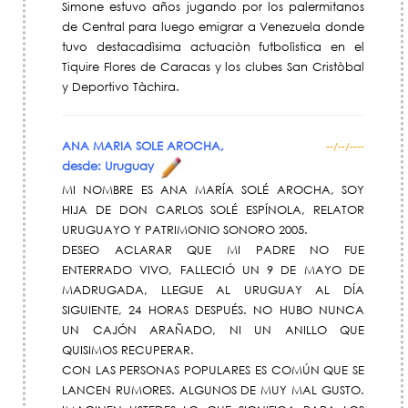
Simone estuvo años jugando por los palermitanos
de Central para luego emigrar a Venezuela donde
tuvo destacadìsima actuaciòn futbolìstica en el
Tiquire Flores de Caracas y los clubes San Cristòbal
y Deportivo Tàchira.
ANA MARIA SOLE AROCHA,
--/--/----
desde: Uruguay
MI NOMBRE ES ANA MARÍA SOLÉ AROCHA, SOY
HIJA DE DON CARLOS SOLÉ ESPÍNOLA, RELATOR
URUGUAYO Y PATRIMONIO SONORO 2005.
DESEO ACLARAR QUE MI PADRE NO FUE
ENTERRADO VIVO, FALLECIÓ UN 9 DE MAYO DE
MADRUGADA, LLEGUE AL URUGUAY AL DÍA
SIGUIENTE, 24 HORAS DESPUÉS. NO HUBO NUNCA
UN CAJÓN ARAÑADO, NI UN ANILLO QUE
QUISIMOS RECUPERAR.
CON LAS PERSONAS POPULARES ES COMÚN QUE SE
LANCEN RUMORES. ALGUNOS DE MUY MAL GUSTO.