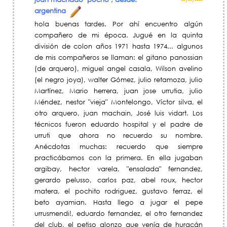
--/--/----
argentina
hola buenas tardes. Por ahí encuentro algún
compañero de mi época. Jugué en la quinta
división de colon años 1971 hasta 1974... algunos
de mis compañeros se llaman: el gitano panossian
(de arquero), miguel angel casala, Wilson avelino
(el negro joya), walter Gómez, julio retamoza, julio
Martínez, Mario herrera, juan jose urrutia, julio
Méndez, nestor "vieja" Montelongo, Víctor silva, el
otro arquero, juan machain, José luis vidart. Los
técnicos fueron eduardo hospital y el padre de
urruti que ahora no recuerdo su nombre.
Anécdotas muchas: recuerdo que siempre
practicábamos con la primera. En ella jugaban
argibay, hector varela, "ensalada" fernandez,
gerardo pelusso, carlos paz, abel roux, hector
matera, el pochito rodriguez, gustavo ferraz, el
beto ayamian. Hasta llego a jugar el pepe
urrusmendi!, eduardo fernandez, el otro fernandez
del club, el petiso alonzo que venía de huracán