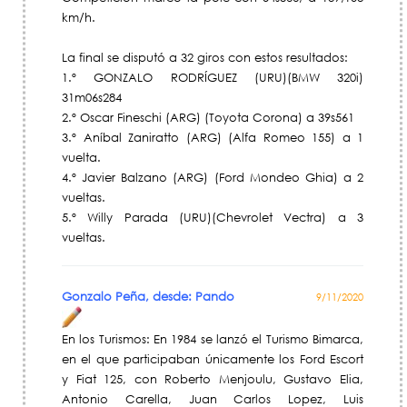
km/h.
La final se disputó a 32 giros con estos resultados:
1.º GONZALO RODRÍGUEZ (URU)(BMW 320i)
31m06s284
2.º Oscar Fineschi (ARG) (Toyota Corona) a 39s561
3.º Aníbal Zaniratto (ARG) (Alfa Romeo 155) a 1
vuelta.
4.º Javier Balzano (ARG) (Ford Mondeo Ghia) a 2
vueltas.
5.º Willy Parada (URU)(Chevrolet Vectra) a 3
vueltas.
Gonzalo Peña, desde: Pando
9/11/2020
En los Turismos: En 1984 se lanzó el Turismo Bimarca,
en el que participaban únicamente los Ford Escort
y Fiat 125, con Roberto Menjoulu, Gustavo Elia,
Antonio Carella, Juan Carlos Lopez, Luis