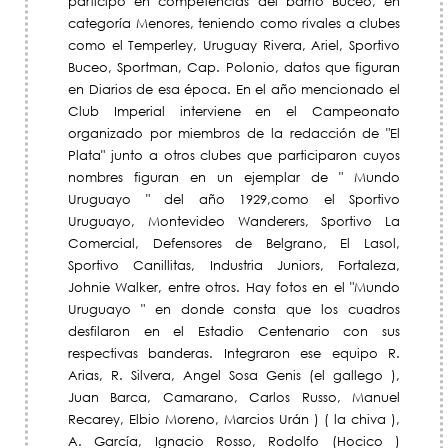
participó en competencias del barrio Buceo, en
categoría Menores, teniendo como rivales a clubes
como el Temperley, Uruguay Rivera, Ariel, Sportivo
Buceo, Sportman, Cap. Polonio, datos que figuran
en Diarios de esa época. En el año mencionado el
Club Imperial interviene en el Campeonato
organizado por miembros de la redacción de "El
Plata" junto a otros clubes que participaron cuyos
nombres figuran en un ejemplar de " Mundo
Uruguayo " del año 1929,como el Sportivo
Uruguayo, Montevideo Wanderers, Sportivo La
Comercial, Defensores de Belgrano, El Lasol,
Sportivo Canillitas, Industria Juniors, Fortaleza,
Johnie Walker, entre otros. Hay fotos en el "Mundo
Uruguayo " en donde consta que los cuadros
desfilaron en el Estadio Centenario con sus
respectivas banderas. Integraron ese equipo R.
Arias, R. Silvera, Angel Sosa Genis (el gallego ),
Juan Barca, Camarano, Carlos Russo, Manuel
Recarey, Elbio Moreno, Marcios Urán ) ( la chiva ),
A. García, Ignacio Rosso, Rodolfo (Hocico )