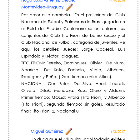
Hugo Sosa Anselmi, desde:
17/9/2016
Montevideo-Uruguay
Por amor a la camiseta.- En el preliminar del Club
Nacional de Fútbol y Palmeiras de Brasil, jugado en
el Field del Estadio Centenario se enfrentaron los
conjuntos del Club Tito Frioni del barrio Buceo y el
Club Nacional de Fútbol, categoría de juveniles. He
aquí los detalles: Jueces: Jorge Codesal, Luis
Espìndola y Héctor Falaguez.
TITO FRIONI: Ferreiro, Domínguez, Olivier , De Muro,
Aparicio, De Soto, Fachelo, Vítola, Albérico,
Rodríguez y Peña. ( 2do. tiempo entró Altieri).
NACIONAL: Cor, Britos, Da Silva, Huart, Leprati,
Oliveto, Ditak, Mendoza, Russ, Otero y Alduzin.
Primer tiempo: GOLES: Vítola (Tito Frioni) y Albérico
(Tito Frioni). Segundo tiempo: sin goles. Resultado
final: Tito Frioni 2, Nacional 0.
Miguel Gutiérrez
6/3/2017
Sin duda que el Club Tito Frioni todavía existe y