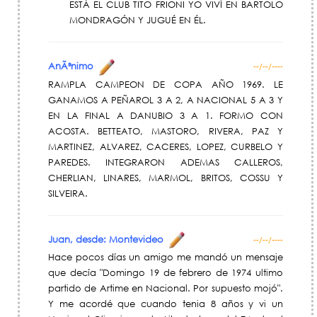
ESTÁ EL CLUB TITO FRIONI YO VIVÍ EN BARTOLO
MONDRAGÓN Y JUGUÉ EN ÉL.
AnÃ³nimo
--/--/----
RAMPLA CAMPEON DE COPA AÑO 1969. LE
GANAMOS A PEÑAROL 3 A 2, A NACIONAL 5 A 3 Y
EN LA FINAL A DANUBIO 3 A 1. FORMO CON
ACOSTA. BETTEATO, MASTORO, RIVERA, PAZ Y
MARTINEZ, ALVAREZ, CACERES, LOPEZ, CURBELO Y
PAREDES. INTEGRARON ADEMAS CALLEROS,
CHERLIAN, LINARES, MARMOL, BRITOS, COSSU Y
SILVEIRA.
Juan, desde: Montevideo
--/--/----
Hace pocos días un amigo me mandó un mensaje
que decía "Domingo 19 de febrero de 1974 ultimo
partido de Artime en Nacional. Por supuesto mojó".
Y me acordé que cuando tenia 8 años y vi un