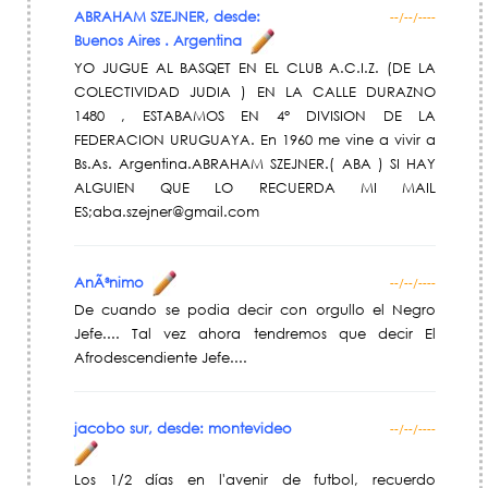
ABRAHAM SZEJNER, desde:
--/--/----
Buenos Aires . Argentina
YO JUGUE AL BASQET EN EL CLUB A.C.I.Z. (DE LA
COLECTIVIDAD JUDIA ) EN LA CALLE DURAZNO
1480 , ESTABAMOS EN 4° DIVISION DE LA
FEDERACION URUGUAYA. En 1960 me vine a vivir a
Bs.As. Argentina.ABRAHAM SZEJNER.( ABA ) SI HAY
ALGUIEN QUE LO RECUERDA MI MAIL
ES;aba.szejner@gmail.com
AnÃ³nimo
--/--/----
De cuando se podia decir con orgullo el Negro
Jefe.... Tal vez ahora tendremos que decir El
Afrodescendiente Jefe....
jacobo sur, desde: montevideo
--/--/----
Los 1/2 días en l'avenir de futbol, recuerdo