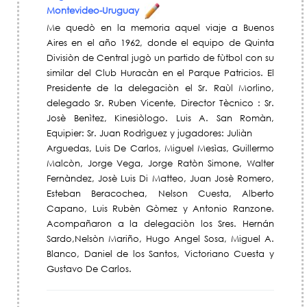
Montevideo-Uruguay
Me quedò en la memoria aquel viaje a Buenos
Aires en el año 1962, donde el equipo de Quinta
Divisiòn de Central jugò un partido de fùtbol con su
similar del Club Huracàn en el Parque Patricios. El
Presidente de la delegaciòn el Sr. Raùl Morlino,
delegado Sr. Ruben Vicente, Director Tècnico : Sr.
Josè Benìtez, Kinesiòlogo. Luis A. San Romàn,
Equipier: Sr. Juan Rodrìguez y jugadores: Juliàn
Arguedas, Luis De Carlos, Miguel Mesìas, Guillermo
Malcòn, Jorge Vega, Jorge Ratòn Simone, Walter
Fernàndez, Josè Luis Di Matteo, Juan Josè Romero,
Esteban Beracochea, Nelson Cuesta, Alberto
Capano, Luis Rubèn Gòmez y Antonio Ranzone.
Acompañaron a la delegaciòn los Sres. Hernán
Sardo,Nelsòn Mariño, Hugo Angel Sosa, Miguel A.
Blanco, Daniel de los Santos, Victoriano Cuesta y
Gustavo De Carlos.