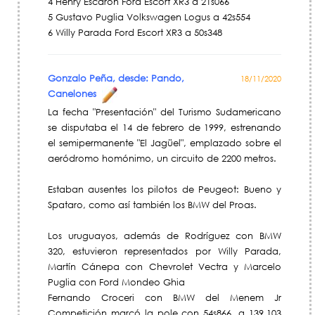
4 Henry Escaron Ford Escort XR3 a 21s066
5 Gustavo Puglia Volkswagen Logus a 42s554
6 Willy Parada Ford Escort XR3 a 50s348
Gonzalo Peña, desde: Pando,
18/11/2020
Canelones
La fecha "Presentación" del Turismo Sudamericano
se disputaba el 14 de febrero de 1999, estrenando
el semipermanente "El Jagüel", emplazado sobre el
aeródromo homónimo, un circuito de 2200 metros.
Estaban ausentes los pilotos de Peugeot: Bueno y
Spataro, como así también los BMW del Proas.
Los uruguayos, además de Rodríguez con BMW
320, estuvieron representados por Willy Parada,
Martín Cánepa con Chevrolet Vectra y Marcelo
Puglia con Ford Mondeo Ghia
Fernando Croceri con BMW del Menem Jr
Competición marcó la pole con 54s866, a 139,103