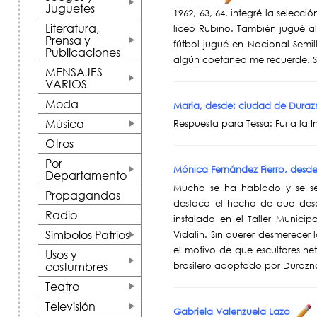
Juguetes
1962, 63, 64, integré la selecc
+
Literatura,
liceo Rubino. También jugué al
Prensa y
fútbol jugué en Nacional Semil
Publicaciones
+
algún coetaneo me recuerde. 
MENSAJES
VARIOS
+
Moda
Maria, desde: ciudad de Dur
Música
Respuesta para Tessa: Fui a l
+
Otros
Por
Mónica Fernández Fierro, de
Departamento
+
Mucho se ha hablado y se seg
Propagandas
destaca el hecho de que desde
Radio
instalado en el Taller Municip
Símbolos Patrios
Vidalín. Sin querer desmerecer 
+
el motivo de que escultores ne
Usos y
costumbres
brasilero adoptado por Durazn
+
Teatro
+
Televisión
Gabriela Valenzuela Lazo