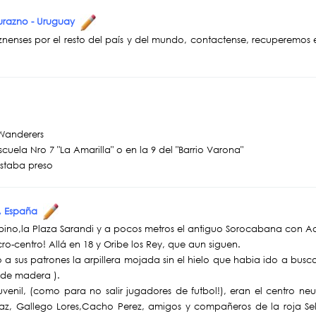
Durazno - Uruguay
nenses por el resto del país y del mundo, contactense, recuperemos
 Wanderers
Escuela Nro 7 "La Amarilla" o en la 9 del "Barrio Varona"
estaba preso
a, España
Rubino,la Plaza Sarandi y a pocos metros el antiguo Sorocabana con A
ro-centro! Allá en 18 y Oribe los Rey, que aun siguen.
egó a sus patrones la arpillera mojada sin el hielo que habia ido a bus
 de madera ).
venil, (como para no salir jugadores de futbol!), eran el centro neu
Diaz, Gallego Lores,Cacho Perez, amigos y compañeros de la roja Sel