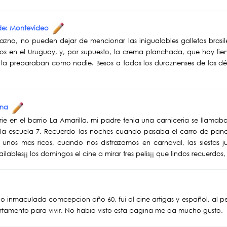
sde: Montevideo
azno, no pueden dejar de mencionar las inigualables galletas brasiler
cos en el Uruguay, y, por supuesto, la crema planchada, que hoy ti
la preparaban como nadie. Besos a todos los duraznenses de las déc
tina
e en el barrio La Amarilla, mi padre tenia una carniceria se llamaba L
ela escuela 7. Recuerdo las noches cuando pasaba el carro de pan
unos mas ricos, cuando nos disfrazamos en carnaval, las siestas 
ailables¡¡ los domingos el cine a mirar tres pelis¡¡ que lindos recuerdo
gio inmaculada comcepcion año 60, fui al cine artigas y español, al p
rtamento para vivir. No habia visto esta pagina me da mucho gusto.