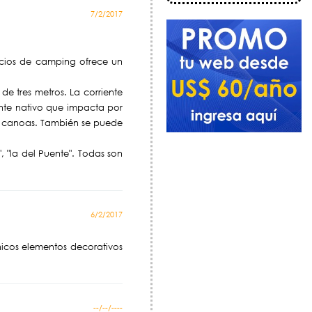
7/2/2017
vicios de camping ofrece un
de tres metros. La corriente
monte nativo que impacta por
 y canoas. También se puede
, "la del Puente". Todas son
6/2/2017
icos elementos decorativos
--/--/----