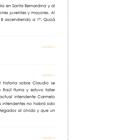
ela en Santa Bernardina y al
nes juveniles y mayores. Al
a B ascendiendo a 1ª. Quizá
--/--/----
--/--/----
 historia sobre Claudio se
úl Iturria y estuvo taller
l actual intendente Carmelo
os intendentes no habrá sido
elegados al olvido y que un
--/--/----