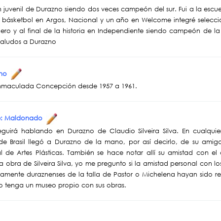
ión juvenil de Durazno siendo dos veces campeón del sur. Fui a la escu
 básketbol en Argos, Nacional y un año en Welcome integré seleccio
lero y al final de la historia en Independiente siendo campeón de l
Saludos a Durazno
azno
a Inmaculada Concepción desde 1957 a 1961.
sde: Maldonado
uirá hablando en Durazno de Claudio Silveira Silva. En cualquier
 Brasil llegó a Durazno de la mano, por así decirlo, de su amigo Ra
al de Artes Plásticas. También se hace notar allí su amistad con e
la obra de Silveira Silva, yo me pregunto si la amistad personal con l
tamente duraznenses de la talla de Pastor o Michelena hayan sido r
o tenga un museo propio con sus obras.