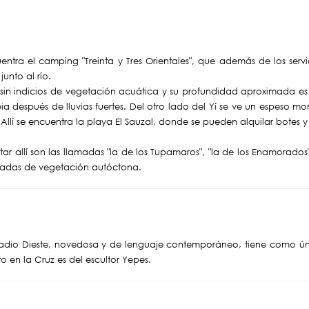
cuentra el camping "Treinta y Tres Orientales", que además de los ser
unto al río.
 sin indicios de vegetación acuática y su profundidad aproximada es 
rbia después de lluvias fuertes. Del otro lado del Yí se ve un espeso 
 Allí se encuentra la playa El Sauzal, donde se pueden alquilar botes
tar allí son las llamadas "la de los Tupamaros", "la de los Enamorados"
eadas de vegetación autóctona.
Eladio Dieste, novedosa y de lenguaje contemporáneo, tiene como ún
isto en la Cruz es del escultor Yepes.