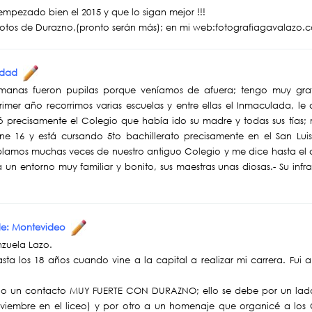
mpezado bien el 2015 y que lo sigan mejor !!!
fotos de Durazno,(pronto serán más); en mi web:fotografiagavalazo.
iudad
rmanas fueron pupilas porque veníamos de afuera; tengo muy grat
er año recorrimos varias escuelas y entre ellas el Inmaculada, le 
ó precisamente el Colegio que había ido su madre y todas sus tías;
ene 16 y está cursando 5to bachillerato precisamente en el San Lu
blamos muchas veces de nuestro antiguo Colegio y me dice hasta el d
un entorno muy familiar y bonito, sus maestras unas diosas.- Su infra
sde: Montevideo
nzuela Lazo.
ta los 18 años cuando vine a la capital a realizar mi carrera. Fui a
o un contacto MUY FUERTE CON DURAZNO; ello se debe por un lado 
viembre en el liceo) y por otro a un homenaje que organicé a lo