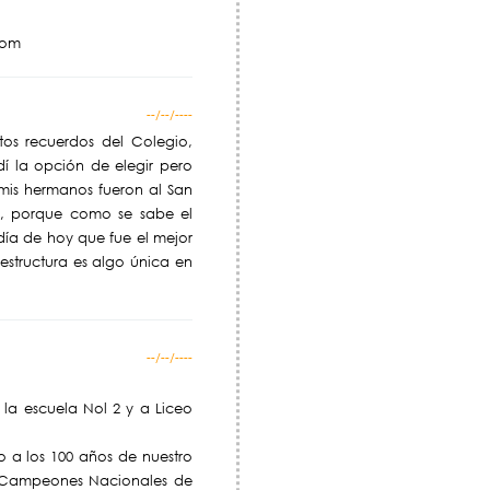
com
--/--/----
os recuerdos del Colegio,
dí la opción de elegir pero
 mis hermanos fueron al San
is, porque como se sabe el
ía de hoy que fue el mejor
estructura es algo única en
--/--/----
 la escuela Nol 2 y a Liceo
a los 100 años de nuestro
s Campeones Nacionales de