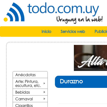
Inicio
Servicios web
Public
Anécdotas
Durazno
Arte: Pintura,
escultura, etc.
+
Bebidas
+
Carnaval
+
Cigarrillos