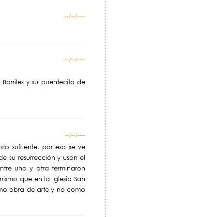
--/--/----
--/--/----
 Barriles y su puentecito de
--/--/----
sto sufriente, por eso se ve
de su resurrección y usan el
tre una y otra terminaron
ismo que en la Iglesia San
omo obra de arte y no como