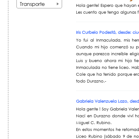
+
Transporte
Hola gente! Espero que hayan e
+
Les cuento que tengo algunas 
Iris Curbelo Podestá, desde: c
Yo fui al Inmaculada, mis he
Cuando mi hijo comenzó su prim
aunque parezca increíble eligi
Luis y bueno ahora mi hijo ti
Inmaculada no tiene liceo. Ha
Cole que ha tenido porque era 
todo Durazno.-
Gabriela Valenzuela Lazo, de
Hola gente ! Soy Gabriela Vale
Nací en Durazno donde viví has
Miguel C. Rubino.
En estos momentos he retomad
Liceo Rubino (sábado 9 de no