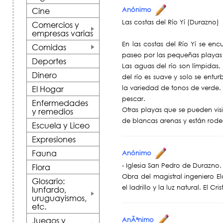
Anónimo
Cine
Las costas del Río Yí (Durazno)
Comercios y
empresas varias
+
En las costas del Río Yí se en
Comidas
paseo por las pequeñas playas j
+
Deportes
Las aguas del río son límpidas,
Dinero
del río es suave y solo se entu
la variedad de tonos de verde.
El Hogar
pescar.
Enfermedades
Otras playas que se pueden visi
y remedios
de blancas arenas y están rod
Escuela y Liceo
Expresiones
Fauna
Anónimo
- Iglesia San Pedro de Durazno.
Flora
Obra del magistral ingeniero 
Glosario:
el ladrillo y la luz natural. El Cr
lunfardo,
uruguayismos,
+
etc.
Juegos y
AnÃ³nimo