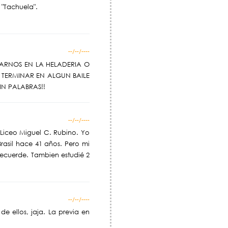
 "Tachuela".
--/--/----
ARNOS EN LA HELADERIA O
TERMINAR EN ALGUN BAILE
IN PALABRAS!!
--/--/----
 Liceo Miguel C. Rubino. Yo
asil hace 41 años. Pero mi
ecuerde. Tambien estudié 2
--/--/----
de ellos, jaja. La previa en