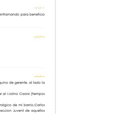
--/--/----
 entramando para beneficio
--/--/----
--/--/----
quino de gerente, al lado la
car al Molino Caorsi (tiempos
ralgico de mi barrio.Carlos
eccion Juvenil de aquellos