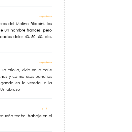
--/--/----
as del Molino Filippini, los
ene un nombre francés, pero
adas delos 40, 50, 60, etc.
--/--/----
a criolla, vivia en la calle
chos y comia esos panchos
jugando en la vereda, a la
s, Un abrazo
--/--/----
equeño teatro, trabaje en el