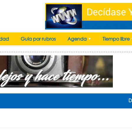
idad
Guía por rubros
Agenda
Tiempo libre
+
D